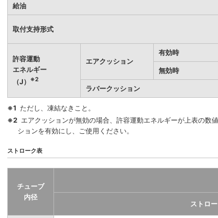
給油
取付支持形式
有効時
許容運動
エアクッション
エネルギー
無効時
※2
（J）
ラバークッション
※1
ただし、凍結なきこと。
※2
エアクッションが無効の場合、許容運動エネルギーが上表の数
ションを有効にし、ご使用ください。
ストローク表
チューブ
内径
ストロー