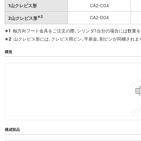
1山クレビス形
CA2-C04
※2
CA2-D04
2山クレビス形
※1
軸方向フート金具をご注文の際､シリンダ1台分の場合には数量を
※2
山クレビス形には､クレビス用ピン､平座金､割ピンが同梱されま
構造
構成部品