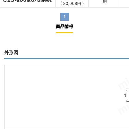
CDA2F63-250Z-M9NWL
1個
(
30,008
円
)
1
商品情報
外形図