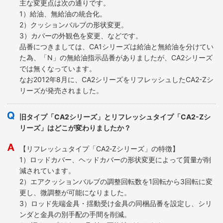
主な変更点は次の通りです。
1）給油、無給油の統合化。
2）クッションバルブの形状変更。
3）カバーの外観色を変更、などです。
品番につきましては、CA1シリーズは給油と無給油を分けてい
た為、「N」の無給油指示品番がありましたが、CA2シリーズ
では無くなっています。
なお2012年8月に、CA2シリーズをリフレッシュしたCA2-Zシ
リーズが発売されました。
旧タイプ「CA2シリーズ」とリフレッシュタイプ「CA2-Zシ
リーズ」はどこが変わりましたか？
【リフレッシュタイプ「CA2‐Zシリーズ」の特徴】
1）ロッドカバー、ヘッドカバーの形状変更によって質量が削
減されています。
2）エアクッションバルブの調整回転数を1回転から3回転に変
更し、微調整が可能になりました。
3）ロッド先端金具・揺動受け金具の同梱品番を設定し、シリ
ンダと金具の別手配の手間を削減。