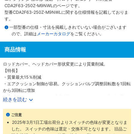
CDA2F63-250Z-M9NWLのページです。
型番CDA2F63-250Z-M9NWLに関する仕様情報を記載しておりま
す。
一部型番の仕様・寸法を掲載しきれていない場合がございます
ので、詳細は
メーカーカタログ
をご覧ください。
商品情報
ロッドカバー、ヘッドカバー形状変更により質量削減。
【特長】
・質量最大15％削減
・エアクッション制御が容易。クッションバルブ調整回転数を1回転
から3回転に増加
・小型オートスイッチから耐強磁界オートスイッチまで取付可能
続きを読む
・ロッド先端金具、揺動受け金具付の品番を設定しました
・豊富な取付支持金具
ご注意
2025年3月1日工場出荷分よりスイッチの色味が変更となりま
した。 スイッチの色味は選定・交換不可となります。 旧品ご