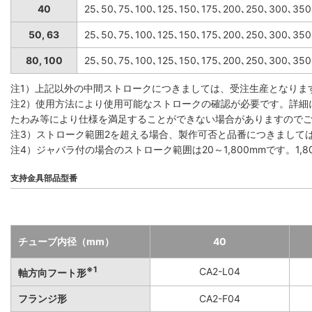
40
25､50､75､100､125､150､175､200､250､300､35
50, 63
25､50､75､100､125､150､175､200､250､300､35
80, 100
25､50､75､100､125､150､175､200､250､300､35
注1）上記以外の中間ストロークにつきましては、受注生産となりま
注2）使用方法により使用可能なストロークの確認が必要です。詳細
たわみ等により仕様を満足することができない場合がありますので
注3）ストローク範囲2を超える場合、製作可否と品番につきまして
注4）ジャバラ付の場合のストローク範囲は20～1,800mmです。1
支持金具部品型番
チューブ内径（mm）
40
※1
CA2-L04
軸方向フート形
フランジ形
CA2-F04