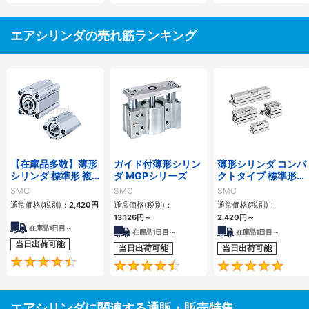
エアシリンダの売れ筋ランキング
【在庫品多数】薄形
ガイド付薄形シリン
薄形シリンダ コンパ
シリンダ 標準形 複
ダ MGPシリーズ
クトタイプ 標準形
動・片ロッド CQ2
複動 片ロッド CQS
SMC
SMC
SMC
シリーズ
シリーズ
通常価格(税別)：
2,420
円
通常価格(税別)：
通常価格(税別)：
13,126
円
～
2,420
円
～
在庫品1日目～
在庫品1日目～
在庫品1日目～
当日出荷可能
当日出荷可能
当日出荷可能
4.5
4.6
エアシリンダに関連する通販・販売特集