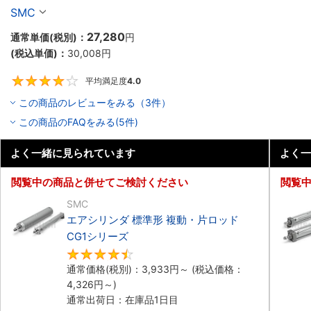
SMC
27,280
通常単価(税別)：
円
(税込単価)：
30,008
円
平均満足度
4.0
4
この商品のレビューをみる（3件）
この商品のFAQをみる(5件)
よく一緒に見られています
よく一
閲覧中の商品と併せてご検討ください
閲覧
SMC
エアシリンダ 標準形 複動・片ロッド
CG1シリーズ
4.5
通常価格(税別)：
3,933
円
～
(税込価格：
4,326
円
～)
通常出荷日：在庫品1日目