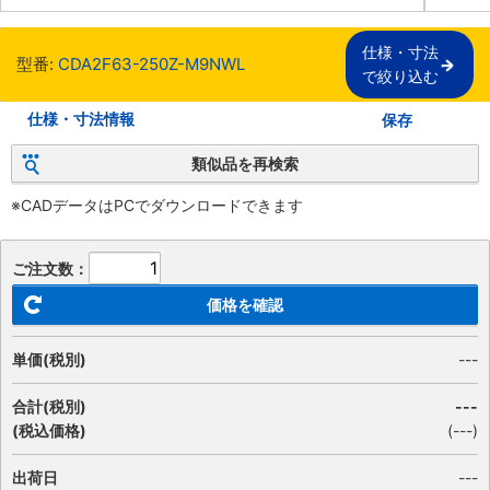
仕様・寸法

型番:
CDA2F63-250Z-M9NWL
で絞り込む
仕様・寸法情報
保存
類似品を再検索
※CADデータはPCでダウンロードできます
ご注文数：
価格を確認
単価(税別)
---
合計(税別)
---
(税込価格)
(
---
)
出荷日
---