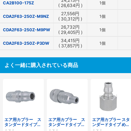
24,213
円
CA2B100-175Z
1個
(
26,634
円
)
27,556
円
CDA2F63-250Z-M9NZ
1個
(
30,312
円
)
26,732
円
CDA2F63-250Z-M9PW
1個
(
29,405
円
)
34,415
円
CDA2F63-250Z-P3DW
1個
(
37,857
円
)
よく一緒に購入されている商品
エア用カプラー ス
エア用カプラー ス
エア用カプラー スタ
タンダードタイプ
タンダードタイプ
ンダードタイプ めね
おねじプラグ
おねじソケット
じプラグ
ミスミ
ミスミ
ミスミ