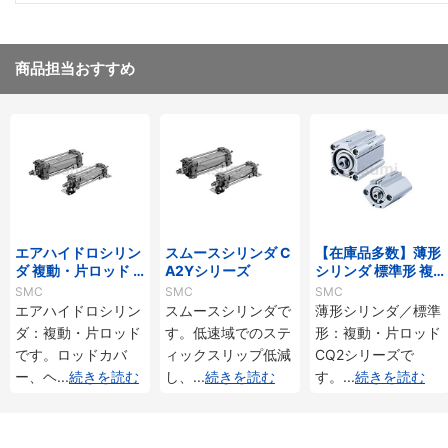
商品担当おすすめ
エアハイドロシリン
スムースシリンダ C
【在庫品多数】薄形
ダ 複動・片ロッド C
A2Yシリーズ
シリンダ 標準形 複
A2□Hシリーズ
動・片ロッド CQ2
SMC
SMC
SMC
シリーズ
エアハイドロシリン
スムースシリンダで
薄形シリンダ／標準
ダ：複動・片ロッド
す。低速域でのステ
形：複動・片ロッド
です。ロッドカバ
ィックスリップ低減
CQ2シリーズで
ー、ヘ
...
続きを読む
し、
...
続きを読む
す。
...
続きを読む