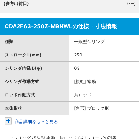
(参考出荷日)
(---)
CDA2F63-250Z-M9NWLの仕様・寸法情報
種類
一般型シリンダ
ストローク L(mm)
250
シリンダ内径 D(φ)
63
シリンダ作動方式
[複動] 複動
ロッド作動方式
片ロッド
本体形状
[角形] ブロック形
商品詳細をもっと見る
エアシリンダ 標準形 複動・片ロッド CA2シリーズ
の型番