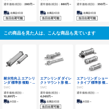
通常価格(税別)：
280
円
～
通常価格(税別)：
880
円
～
通常価格(税別)：
350
円
～
在庫品1日目
在庫品1日目
在庫品1日目
当日出荷可能
当日出荷可能
当日出荷可能
この商品を見た人は、こんな商品も見ています
耐水性向上 エアシリ
エアシリンダ ダイレ
エアシリンダ ショー
ンダ 標準形 複動・
クトマウント形 複
トタイプ 標準形 複
片ロッド CA2シリ
動・片ロッド CJ2R
動・片ロッド CM3
SMC
SMC
SMC
ーズ
シリーズ
シリーズ
通常価格(税別)：
通常価格(税別)：
通常価格(税別)：
-
10,891
円
～
4,065
円
～
9
日目～
在庫品1日目
6
日目～
当日出荷可能