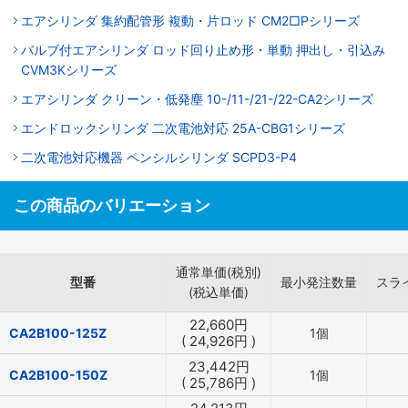
エアシリンダ 集約配管形 複動・片ロッド CM2□Pシリーズ
バルブ付エアシリンダ ロッド回り止め形・単動 押出し・引込み
CVM3Kシリーズ
エアシリンダ クリーン・低発塵 10-/11-/21-/22-CA2シリーズ
エンドロックシリンダ 二次電池対応 25A-CBG1シリーズ
二次電池対応機器 ペンシルシリンダ SCPD3-P4
この商品のバリエーション
通常単価(税別)
型番
最小発注数量
スラ
(税込単価)
22,660
円
CA2B100-125Z
1個
(
24,926
円
)
23,442
円
CA2B100-150Z
1個
(
25,786
円
)