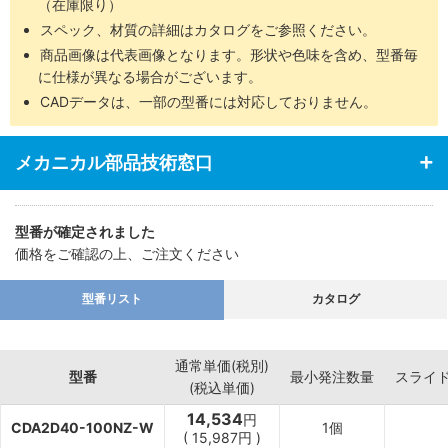
（在庫限り）
スペック、材質の詳細はカタログをご参照ください。
商品画像は代表画像となります。形状や色味を含め、型番毎
に仕様が異なる場合がございます。
CADデータは、一部の型番には対応しておりません。
メカニカル部品技術窓口
型番が確定されました
価格をご確認の上、ご注文ください
型番リスト
カタログ
通常単価(税別)
型番
最小発注数量
スライ
(税込単価)
14,534
円
CDA2D40-100NZ-W
1個
(
15,987
円
)