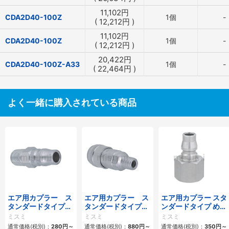
11,102
円
CDA2D40-100Z
1個
-
(
12,212
円
)
11,102
円
CDA2D40-100Z
1個
-
(
12,212
円
)
20,422
円
CDA2D40-100Z-A33
1個
-
(
22,464
円
)
よく一緒に購入されている商品
エア用カプラー ス
エア用カプラー ス
エア用カプラー スタ
タンダードタイプ
タンダードタイプ
ンダードタイプ めね
おねじプラグ
おねじソケット
じプラグ
ミスミ
ミスミ
ミスミ
通常価格(税別)：
280
円
～
通常価格(税別)：
880
円
～
通常価格(税別)：
350
円
～