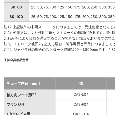
50, 63
25､50､75､100､125､150､175､200､250､300､35
80, 100
25､50､75､100､125､150､175､200､250､300､35
注1）上記以外の中間ストロークにつきましては、受注生産となりま
注2）使用方法により使用可能なストロークの確認が必要です。詳細
たわみ等により仕様を満足することができない場合がありますので
注3）ストローク範囲2を超える場合、製作可否と品番につきまして
注4）ジャバラ付の場合のストローク範囲は20～1,800mmです。1
支持金具部品型番
チューブ内径（mm）
40
※1
CA2-L04
軸方向フート形
フランジ形
CA2-F04
1山クレビス形
CA2-C04