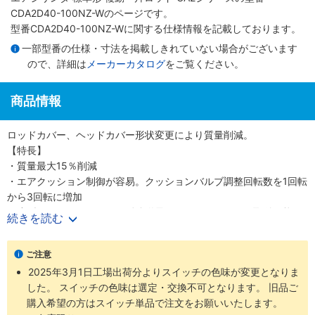
CDA2D40-100NZ-Wのページです。
型番CDA2D40-100NZ-Wに関する仕様情報を記載しております。
一部型番の仕様・寸法を掲載しきれていない場合がございます
ので、詳細は
メーカーカタログ
をご覧ください。
商品情報
ロッドカバー、ヘッドカバー形状変更により質量削減。
【特長】
・質量最大15％削減
・エアクッション制御が容易。クッションバルブ調整回転数を1回転
から3回転に増加
・小型オートスイッチから耐強磁界オートスイッチまで取付可能
続きを読む
・ロッド先端金具、揺動受け金具付の品番を設定しました
・豊富な取付支持金具
ご注意
2025年3月1日工場出荷分よりスイッチの色味が変更となりま
した。 スイッチの色味は選定・交換不可となります。 旧品ご
購入希望の方はスイッチ単品で注文をお願いいたします。