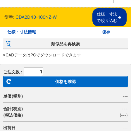
仕様・寸法

型番:
CDA2D40-100NZ-W
で絞り込む
仕様・寸法情報
保存
類似品を再検索
※CADデータはPCでダウンロードできます
ご注文数：
価格を確認
単価(税別)
---
合計(税別)
---
(税込価格)
(
---
)
出荷日
---