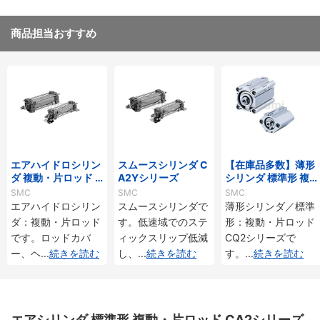
商品担当おすすめ
エアハイドロシリン
スムースシリンダ C
【在庫品多数】薄形
ダ 複動・片ロッド C
A2Yシリーズ
シリンダ 標準形 複
A2□Hシリーズ
動・片ロッド CQ2
SMC
SMC
SMC
シリーズ
エアハイドロシリン
スムースシリンダで
薄形シリンダ／標準
ダ：複動・片ロッド
す。低速域でのステ
形：複動・片ロッド
です。ロッドカバ
ィックスリップ低減
CQ2シリーズで
ー、ヘ
...
続きを読む
し、
...
続きを読む
す。
...
続きを読む
エアシリンダ 標準形 複動・片ロッド CA2シリーズ