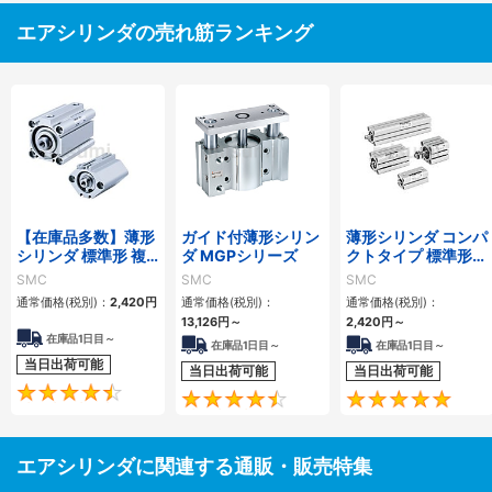
エアシリンダの売れ筋ランキング
【在庫品多数】薄形
ガイド付薄形シリン
薄形シリンダ コンパ
シリンダ 標準形 複
ダ MGPシリーズ
クトタイプ 標準形
動・片ロッド CQ2
複動 片ロッド CQS
SMC
SMC
SMC
シリーズ
シリーズ
通常価格(税別)：
2,420
円
通常価格(税別)：
通常価格(税別)：
13,126
円
～
2,420
円
～
在庫品1日目～
在庫品1日目～
在庫品1日目～
当日出荷可能
当日出荷可能
当日出荷可能
4.5
4.6
エアシリンダに関連する通販・販売特集