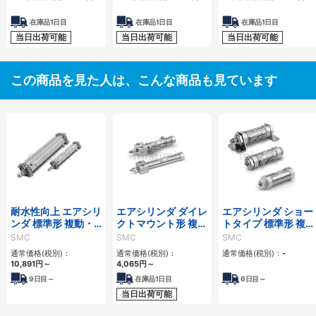
在庫品1日目
在庫品1日目
在庫品1日目
当日出荷可能
当日出荷可能
当日出荷可能
この商品を見た人は、こんな商品も見ています
耐水性向上 エアシリ
エアシリンダ ダイレ
エアシリンダ ショー
ンダ 標準形 複動・
クトマウント形 複
トタイプ 標準形 複
片ロッド CA2シリ
動・片ロッド CJ2R
動・片ロッド CM3
SMC
SMC
SMC
ーズ
シリーズ
シリーズ
通常価格(税別)：
通常価格(税別)：
通常価格(税別)：
-
10,891
円
～
4,065
円
～
9
日目～
在庫品1日目
6
日目～
当日出荷可能