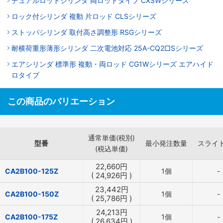
デュアルロッドシリンダ 両ロッドタイプ CXSWシリーズ
ロック付シリンダ 複動 片ロッド CLSシリーズ
ストッパシリンダ 取付高さ調整形 RSGシリーズ
耐横荷重形薄形シリンダ 二次電池対応 25A-CQ2□Sシリーズ
エアシリンダ 標準形 複動・両ロッド CG1Wシリーズ エアハイド
ロタイプ
この商品のバリエーション
通常単価(税別)
型番
最小発注数量
スライ
(税込単価)
22,660
円
CA2B100-125Z
1個
-
(
24,926
円
)
23,442
円
CA2B100-150Z
1個
-
(
25,786
円
)
24,213
円
CA2B100-175Z
1個
-
(
26,634
円
)