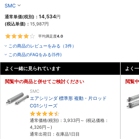
SMC
14,534
通常単価(税別)：
円
(税込単価)：
15,987
円
平均満足度
4.0
4
この商品のレビューをみる（3件）
この商品のFAQをみる(5件)
よく一緒に見られています
よく一
閲覧中の商品と併せてご検討ください
閲覧
SMC
エアシリンダ 標準形 複動・片ロッド
CG1シリーズ
4.5
通常価格(税別)：
3,933
円
～
(税込価格：
4,326
円
～)
通常出荷日：在庫品1日目