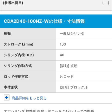
(参考出荷日)
(---)
CDA2D40-100NZ-Wの仕様・寸法情報
種類
一般型シリンダ
ストローク L(mm)
100
シリンダ内径 D(φ)
40
シリンダ作動方式
[複動] 複動
ロッド作動方式
片ロッド
本体形状
[角形] ブロック形
商品詳細をもっと見る
エアシリンダ 標準形 複動・片ロッド CA2シリーズ
の型番