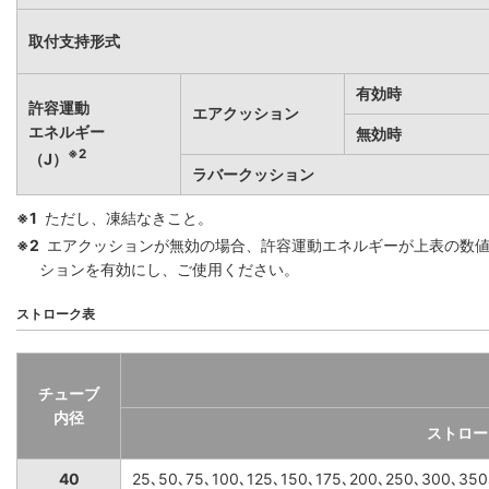
取付支持形式
有効時
許容運動
エアクッション
エネルギー
無効時
※2
（J）
ラバークッション
※1
ただし、凍結なきこと。
※2
エアクッションが無効の場合、許容運動エネルギーが上表の数
ションを有効にし、ご使用ください。
ストローク表
チューブ
内径
ストロー
40
25､50､75､100､125､150､175､200､250､300､35