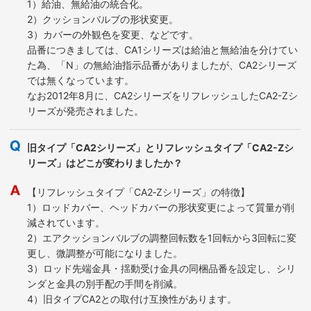
1）給油、無給油の統合化。
2）クッションバルブの形状変更。
3）カバーの外観色を変更、などです。
品番につきましては、CA1シリーズは給油と無給油を分けてい
た為、「N」の無給油指示品番がありましたが、CA2シリーズ
では無くなっています。
なお2012年8月に、CA2シリーズをリフレッシュしたCA2-Zシ
リーズが発売されました。
旧タイプ「CA2シリーズ」とリフレッシュタイプ「CA2-Zシ
リーズ」はどこが変わりましたか？
【リフレッシュタイプ「CA2‐Zシリーズ」の特徴】
1）ロッドカバー、ヘッドカバーの形状変更によって質量が削
減されています。
2）エアクッションバルブの調整回転数を1回転から3回転に変
更し、微調整が可能になりました。
3）ロッド先端金具・揺動受け金具の同梱品番を設定し、シリ
ンダと金具の別手配の手間を削減。
4）旧タイプCA2との取付け互換性があります。