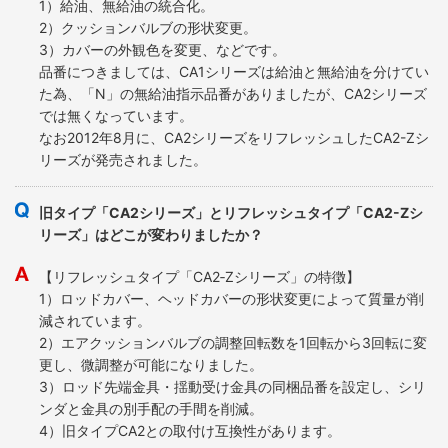
1）給油、無給油の統合化。
2）クッションバルブの形状変更。
3）カバーの外観色を変更、などです。
品番につきましては、CA1シリーズは給油と無給油を分けてい
た為、「N」の無給油指示品番がありましたが、CA2シリーズ
では無くなっています。
なお2012年8月に、CA2シリーズをリフレッシュしたCA2-Zシ
リーズが発売されました。
旧タイプ「CA2シリーズ」とリフレッシュタイプ「CA2-Zシ
リーズ」はどこが変わりましたか？
【リフレッシュタイプ「CA2‐Zシリーズ」の特徴】
1）ロッドカバー、ヘッドカバーの形状変更によって質量が削
減されています。
2）エアクッションバルブの調整回転数を1回転から3回転に変
更し、微調整が可能になりました。
3）ロッド先端金具・揺動受け金具の同梱品番を設定し、シリ
ンダと金具の別手配の手間を削減。
4）旧タイプCA2との取付け互換性があります。