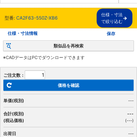
仕様・寸法

型番:
CA2F63-550Z-XB6
で絞り込む
仕様・寸法情報
保存
類似品を再検索
※CADデータはPCでダウンロードできます
ご注文数：
価格を確認
単価(税別)
---
合計(税別)
---
(税込価格)
(
---
)
出荷日
---