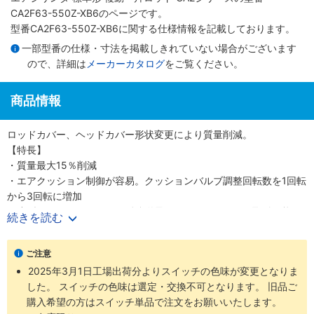
CA2F63-550Z-XB6のページです。
型番CA2F63-550Z-XB6に関する仕様情報を記載しております。
一部型番の仕様・寸法を掲載しきれていない場合がございます
ので、詳細は
メーカーカタログ
をご覧ください。
商品情報
ロッドカバー、ヘッドカバー形状変更により質量削減。
【特長】
・質量最大15％削減
・エアクッション制御が容易。クッションバルブ調整回転数を1回転
から3回転に増加
・小型オートスイッチから耐強磁界オートスイッチまで取付可能
続きを読む
・ロッド先端金具、揺動受け金具付の品番を設定しました
・豊富な取付支持金具
ご注意
2025年3月1日工場出荷分よりスイッチの色味が変更となりま
した。 スイッチの色味は選定・交換不可となります。 旧品ご
購入希望の方はスイッチ単品で注文をお願いいたします。