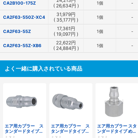
24,213
円
CA2B100-175Z
1個
-
(
26,634
円
)
31,979
円
CA2F63-550Z-XC4
1個
-
(
35,177
円
)
17,361
円
CA2F63-55Z
1個
-
(
19,097
円
)
22,622
円
CA2F63-55Z-XB6
1個
-
(
24,884
円
)
よく一緒に購入されている商品
エア用カプラー ス
エア用カプラー ス
エア用カプラー スタ
タンダードタイプ
タンダードタイプ
ンダードタイプ めね
おねじプラグ
おねじソケット
じプラグ
ミスミ
ミスミ
ミスミ