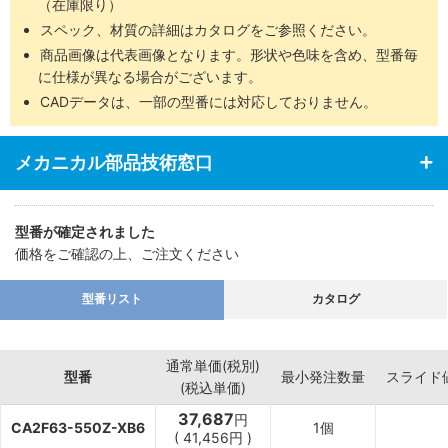
（在庫限り）
スペック、材質の詳細はカタログをご参照ください。
商品画像は代表画像となります。形状や色味を含め、型番毎
に仕様が異なる場合がございます。
CADデータは、一部の型番には対応しておりません。
メカニカル部品技術窓口
型番が確定されました
価格をご確認の上、ご注文ください
型番リスト
カタログ
通常単価(税別)
型番
最小発注数量
スライド
(税込単価)
37,687
円
CA2F63-550Z-XB6
1個
(
41,456
円
)