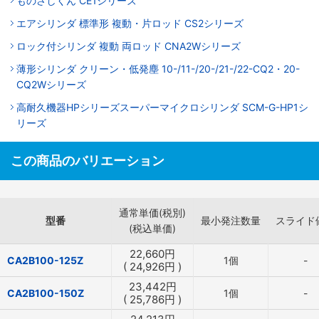
ものさしくん CE1シリーズ
エアシリンダ 標準形 複動・片ロッド CS2シリーズ
ロック付シリンダ 複動 両ロッド CNA2Wシリーズ
薄形シリンダ クリーン・低発塵 10-/11-/20-/21-/22-CQ2・20-
CQ2Wシリーズ
高耐久機器HPシリーズスーパーマイクロシリンダ SCM-G-HP1シ
リーズ
この商品のバリエーション
通常単価(税別)
型番
最小発注数量
スライド
(税込単価)
22,660
円
CA2B100-125Z
1個
-
(
24,926
円
)
23,442
円
CA2B100-150Z
1個
-
(
25,786
円
)