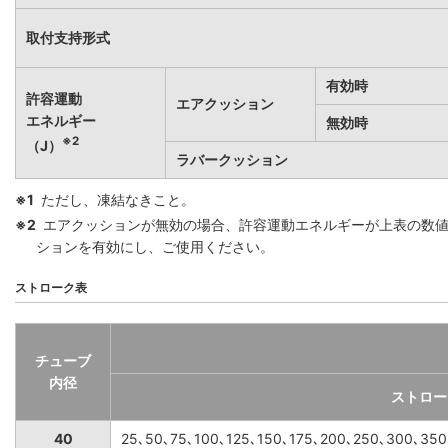
取付支持形式
有効時
許容運動
エアクッション
エネルギー
無効時
※2
（J）
ラバークッション
※1
ただし、凍結なきこと。
※2
エアクッションが無効の場合、許容運動エネルギーが上表の数
ションを有効にし、ご使用ください。
ストローク表
チューブ
内径
ストロー
40
25､50､75､100､125､150､175､200､250､300､35