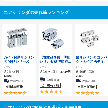
エアシリンダの売れ筋ランキング
ガイド付薄形シリン
【在庫品多数】薄形
薄形シリンダ コンパ
ダ MGPシリーズ
シリンダ 標準形 複
クトタイプ 標準形
動・片ロッド CQ2
複動 片ロッド CQS
SMC
SMC
SMC
シリーズ
シリーズ
通常価格(税別)：
通常価格(税別)：
2,420
円
通常価格(税別)：
13,126
円
～
2,420
円
～
在庫品1日目～
在庫品1日目～
在庫品1日目～
当日出荷可能
当日出荷可能
当日出荷可能
4.5
4.6
エアシリンダに関連する通販・販売特集