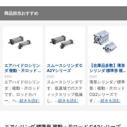
商品担当おすすめ
エアハイドロシリン
スムースシリンダ C
【在庫品多数】薄形
ダ 複動・片ロッド C
A2Yシリーズ
シリンダ 標準形 複
A2□Hシリーズ
動・片ロッド CQ2
SMC
SMC
SMC
シリーズ
エアハイドロシリン
スムースシリンダで
薄形シリンダ／標準
ダ：複動・片ロッド
す。低速域でのステ
形：複動・片ロッド
です。ロッドカバ
ィックスリップ低減
CQ2シリーズで
ー、ヘ
...
続きを読む
し、
...
続きを読む
す。
...
続きを読む
エアシリンダ 標準形 複動・片ロッド CA2シリーズ