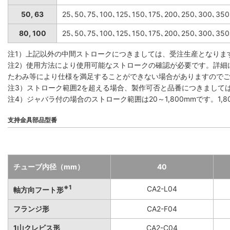
50, 63
25､50､75､100､125､150､175､200､250､300､35
80, 100
25､50､75､100､125､150､175､200､250､300､35
注1）上記以外の中間ストロークにつきましては、受注生産となりま
注2）使用方法により使用可能なストロークの確認が必要です。詳細
たわみ等により仕様を満足することができない場合がありますので
注3）ストローク範囲2を超える場合、製作可否と品番につきまして
注4）ジャバラ付の場合のストローク範囲は20～1,800mmです。1
支持金具部品型番
チューブ内径（mm）
40
※1
CA2-L04
軸方向フート形
フランジ形
CA2-F04
1山クレビス形
CA2-C04