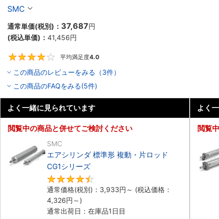
SMC
37,687
通常単価(税別)：
円
(税込単価)：
41,456
円
平均満足度
4.0
4
この商品のレビューをみる（3件）
この商品のFAQをみる(5件)
よく一緒に見られています
よく一
閲覧中の商品と併せてご検討ください
閲覧
SMC
エアシリンダ 標準形 複動・片ロッド
CG1シリーズ
4.5
通常価格(税別)：
3,933
円
～
(税込価格：
4,326
円
～)
通常出荷日：在庫品1日目