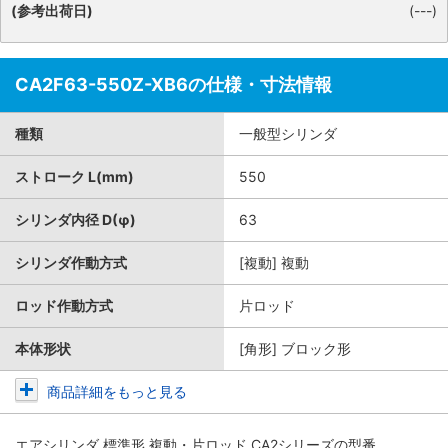
(参考出荷日)
(---)
CA2F63-550Z-XB6の仕様・寸法情報
種類
一般型シリンダ
ストローク L(mm)
550
シリンダ内径 D(φ)
63
シリンダ作動方式
[複動] 複動
ロッド作動方式
片ロッド
本体形状
[角形] ブロック形
商品詳細をもっと見る
エアシリンダ 標準形 複動・片ロッド CA2シリーズ
の型番