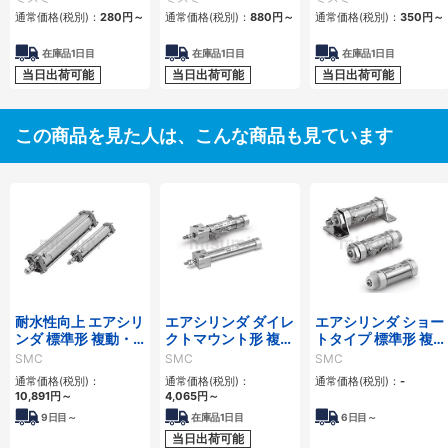
通常価格(税別)：
280
円
～
通常価格(税別)：
880
円
～
通常価格(税別)：
350
円
～
在庫品1日目
在庫品1日目
在庫品1日目
当日出荷可能
当日出荷可能
当日出荷可能
この商品を見た人は、こんな商品も見ています
耐水性向上 エアシリ
エアシリンダ ダイレ
エアシリンダ ショー
ンダ 標準形 複動・
クトマウント形 複
トタイプ 標準形 複
片ロッド CA2シリ
動・片ロッド CJ2R
動・片ロッド CM3
SMC
SMC
SMC
ーズ
シリーズ
シリーズ
通常価格(税別)：
通常価格(税別)：
通常価格(税別)：
-
10,891
円
～
4,065
円
～
9
日目～
在庫品1日目
6
日目～
当日出荷可能