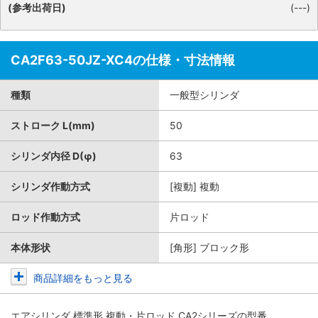
(参考出荷日)
(---)
CA2F63-50JZ-XC4の仕様・寸法情報
種類
一般型シリンダ
ストローク L(mm)
50
シリンダ内径 D(φ)
63
シリンダ作動方式
[複動] 複動
ロッド作動方式
片ロッド
本体形状
[角形] ブロック形
商品詳細をもっと見る
エアシリンダ 標準形 複動・片ロッド CA2シリーズ
の型番