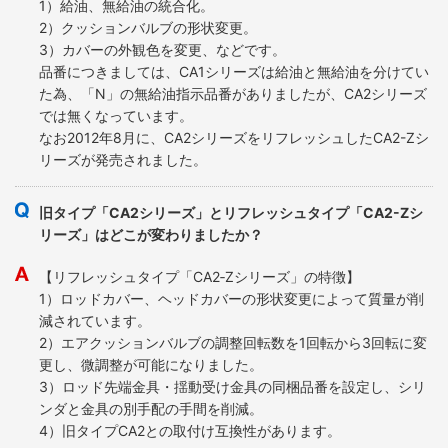
1）給油、無給油の統合化。
2）クッションバルブの形状変更。
3）カバーの外観色を変更、などです。
品番につきましては、CA1シリーズは給油と無給油を分けてい
た為、「N」の無給油指示品番がありましたが、CA2シリーズ
では無くなっています。
なお2012年8月に、CA2シリーズをリフレッシュしたCA2-Zシ
リーズが発売されました。
旧タイプ「CA2シリーズ」とリフレッシュタイプ「CA2-Zシ
リーズ」はどこが変わりましたか？
【リフレッシュタイプ「CA2‐Zシリーズ」の特徴】
1）ロッドカバー、ヘッドカバーの形状変更によって質量が削
減されています。
2）エアクッションバルブの調整回転数を1回転から3回転に変
更し、微調整が可能になりました。
3）ロッド先端金具・揺動受け金具の同梱品番を設定し、シリ
ンダと金具の別手配の手間を削減。
4）旧タイプCA2との取付け互換性があります。