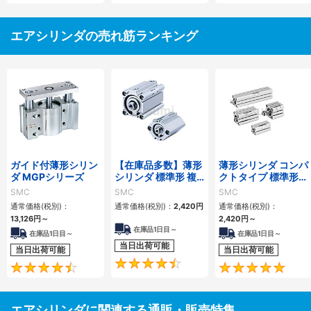
エアシリンダの売れ筋ランキング
ガイド付薄形シリン
【在庫品多数】薄形
薄形シリンダ コンパ
ダ MGPシリーズ
シリンダ 標準形 複
クトタイプ 標準形
動・片ロッド CQ2
複動 片ロッド CQS
SMC
SMC
SMC
シリーズ
シリーズ
通常価格(税別)：
通常価格(税別)：
2,420
円
通常価格(税別)：
13,126
円
～
2,420
円
～
在庫品1日目～
在庫品1日目～
在庫品1日目～
当日出荷可能
当日出荷可能
当日出荷可能
4.5
4.6
エアシリンダに関連する通販・販売特集