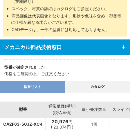
（在庫限り）
スペック、材質の詳細はカタログをご参照ください。
商品画像は代表画像となります。形状や色味を含め、型番毎
に仕様が異なる場合がございます。
CADデータは、一部の型番には対応しておりません。
メカニカル部品技術窓口
型番が確定されました
価格をご確認の上、ご注文ください
型番リスト
カタログ
通常単価(税別)
型番
最小発注数量
スライド
(税込単価)
20,976
円
CA2F63-50JZ-XC4
1個
(
23,074
円
)