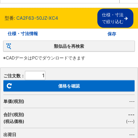
仕様・寸法

型番:
CA2F63-50JZ-XC4
で絞り込む
仕様・寸法情報
保存
類似品を再検索
※CADデータはPCでダウンロードできます
ご注文数：
価格を確認
単価(税別)
---
合計(税別)
---
(税込価格)
(
---
)
出荷日
---