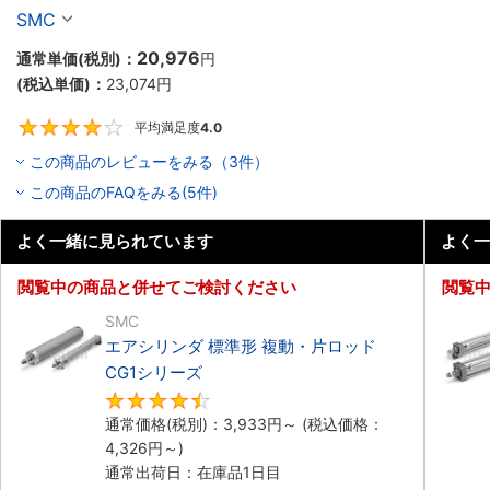
SMC
20,976
通常単価(税別)：
円
(税込単価)：
23,074
円
平均満足度
4.0
4
この商品のレビューをみる（3件）
この商品のFAQをみる(5件)
よく一緒に見られています
よく一
閲覧中の商品と併せてご検討ください
閲覧
SMC
エアシリンダ 標準形 複動・片ロッド
CG1シリーズ
4.5
通常価格(税別)：
3,933
円
～
(税込価格：
4,326
円
～)
通常出荷日：在庫品1日目