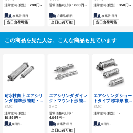
通常価格(税別)：
280
円
～
通常価格(税別)：
880
円
～
通常価格(税別)：
350
円
～
在庫品1日目
在庫品1日目
在庫品1日目
当日出荷可能
当日出荷可能
当日出荷可能
この商品を見た人は、こんな商品も見ています
耐水性向上 エアシリ
エアシリンダ ダイレ
エアシリンダ ショー
ンダ 標準形 複動・
クトマウント形 複
トタイプ 標準形 複
片ロッド CA2シリ
動・片ロッド CJ2R
動・片ロッド CM3
SMC
SMC
SMC
ーズ
シリーズ
シリーズ
通常価格(税別)：
通常価格(税別)：
通常価格(税別)：
-
10,891
円
～
4,065
円
～
9
日目～
在庫品1日目
6
日目～
当日出荷可能