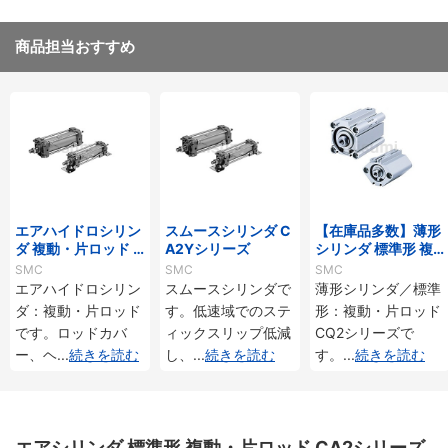
商品担当おすすめ
エアハイドロシリン
スムースシリンダ C
【在庫品多数】薄形
ダ 複動・片ロッド C
A2Yシリーズ
シリンダ 標準形 複
A2□Hシリーズ
動・片ロッド CQ2
SMC
SMC
SMC
シリーズ
エアハイドロシリン
スムースシリンダで
薄形シリンダ／標準
ダ：複動・片ロッド
す。低速域でのステ
形：複動・片ロッド
です。ロッドカバ
ィックスリップ低減
CQ2シリーズで
ー、ヘ
...
続きを読む
し、
...
続きを読む
す。
...
続きを読む
エアシリンダ 標準形 複動・片ロッド CA2シリーズ