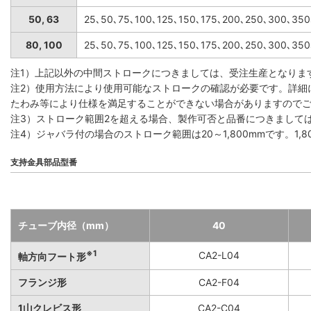
50, 63
25､50､75､100､125､150､175､200､250､300､35
80, 100
25､50､75､100､125､150､175､200､250､300､35
注1）上記以外の中間ストロークにつきましては、受注生産となりま
注2）使用方法により使用可能なストロークの確認が必要です。詳細
たわみ等により仕様を満足することができない場合がありますので
注3）ストローク範囲2を超える場合、製作可否と品番につきまして
注4）ジャバラ付の場合のストローク範囲は20～1,800mmです。1
支持金具部品型番
チューブ内径（mm）
40
※1
CA2-L04
軸方向フート形
フランジ形
CA2-F04
1山クレビス形
CA2-C04