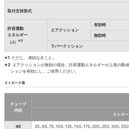
取付支持形式
有効時
許容運動
エアクッション
エネルギー
無効時
※2
（J）
ラバークッション
※1
ただし、凍結なきこと。
※2
エアクッションが無効の場合、許容運動エネルギーが上表の数
ションを有効にし、ご使用ください。
ストローク表
チューブ
内径
ストロー
40
25､50､75､100､125､150､175､200､250､300､35