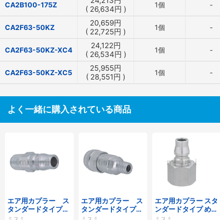
24,213
円
CA2B100-175Z
1個
-
(
26,634
円
)
20,659
円
CA2F63-50KZ
1個
-
(
22,725
円
)
24,122
円
CA2F63-50KZ-XC4
1個
-
(
26,534
円
)
25,955
円
CA2F63-50KZ-XC5
1個
-
(
28,551
円
)
よく一緒に購入されている商品
エア用カプラー ス
エア用カプラー ス
エア用カプラー スタ
タンダードタイプ
タンダードタイプ
ンダードタイプ めね
おねじプラグ
おねじソケット
じプラグ
ミスミ
ミスミ
ミスミ