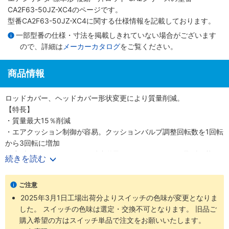
CA2F63-50JZ-XC4のページです。
型番CA2F63-50JZ-XC4に関する仕様情報を記載しております。
一部型番の仕様・寸法を掲載しきれていない場合がございます
ので、詳細は
メーカーカタログ
をご覧ください。
商品情報
ロッドカバー、ヘッドカバー形状変更により質量削減。
【特長】
・質量最大15％削減
・エアクッション制御が容易。クッションバルブ調整回転数を1回転
から3回転に増加
・小型オートスイッチから耐強磁界オートスイッチまで取付可能
続きを読む
・ロッド先端金具、揺動受け金具付の品番を設定しました
・豊富な取付支持金具
ご注意
2025年3月1日工場出荷分よりスイッチの色味が変更となりま
した。 スイッチの色味は選定・交換不可となります。 旧品ご
購入希望の方はスイッチ単品で注文をお願いいたします。