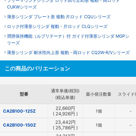
フリーマウントシリンダ ロッド回り止め形 複動・両ロッド
CUKWシリーズ
薄形シリンダ プレート形 複動 片ロッド CQUシリーズ
ロック付薄形シリンダ 複動・片ロッド CLQシリーズ
潤滑保持機能（ルブリテーナ）付 ガイド付薄形シリンダ MGPシ
リーズ
薄形シリンダ 耐水性向上形 複動・両ロッド CQ2W-R/Vシリーズ
この商品のバリエーション
通常単価(税別)
型番
最小発注数量
スライド
(税込単価)
22,660
円
CA2B100-125Z
1個
-
(
24,926
円
)
23,442
円
CA2B100-150Z
1個
-
(
25,786
円
)