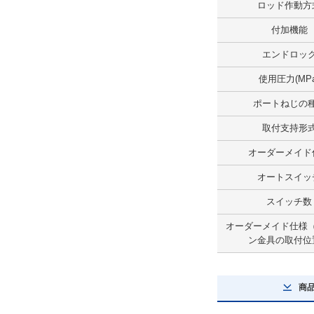
ロッド作動方
オートスイッチ
付加機能
J59W
エンドロッ
解除
使用圧力(MPa
リード線長さ(m)
ポートねじの
0.5
取付支持形
解除
オーダーメイド
スイッチ数
オートスイッ
2
スイッチ数
解除
オーダーメイド仕様
ン金具の取付位
コネクタの種類
なし
商
解除