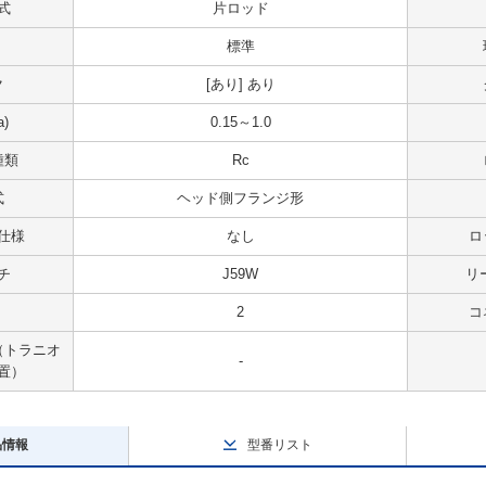
式
片ロッド
標準
ク
[あり] あり
)
0.15～1.0
種類
Rc
式
ヘッド側フランジ形
仕様
なし
ロ
チ
J59W
リ
2
コ
（トラニオ
-
置）
品情報
型番リスト