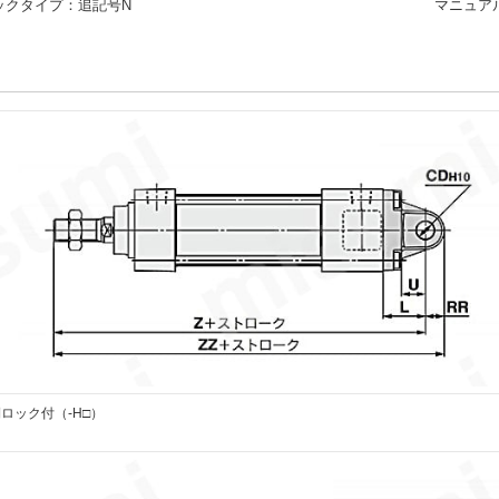
ックタイプ：追記号N
マニュア
ロック付（-H□）