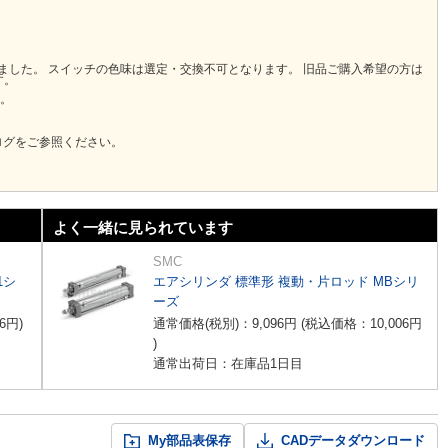
りました。 スイッチの色味は選定・交換不可となります。 旧品ご購入希望の方は
す。
い。
ログをご参照ください。
よく一緒に見られています
SMC
1シ
エアシリンダ 標準形 複動・片ロッド MBシリ
ーズ
6
円
)
通常価格(税別)：
9,096
円
(税込価格：
10,006
円
)
通常出荷日：在庫品1日目
My部品表保存
CADデータダウンロード