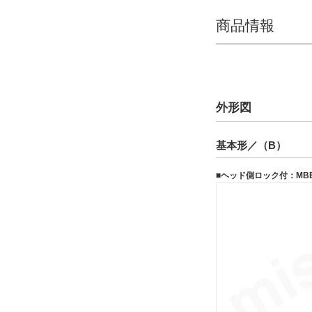
タイプ
商品情報
MDBB
CAD
外形図
2D
3D
基本形／（B）
出荷日
■ヘッド側ロック付：MBB
すべて
19日以内