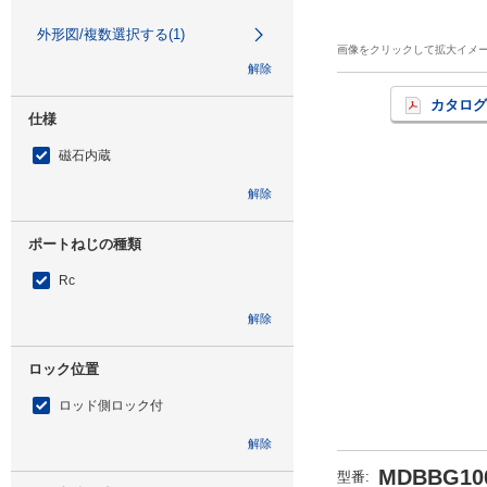
外形図/複数選択する(1)
画像をクリックして拡大イメ
解除
カタログ
仕様
磁石内蔵
解除
ポートねじの種類
Rc
解除
ロック位置
ロッド側ロック付
解除
MDBBG100
型番
: