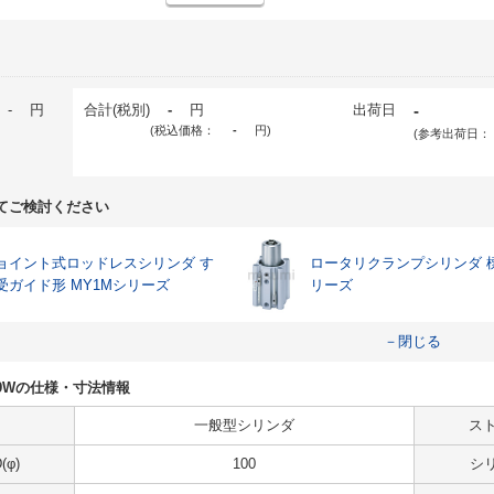
-
円
合計(税別)
-
円
出荷日
-
(税込価格：
-
円
)
(参考出荷日：
てご検討ください
ョイント式ロッドレスシリンダ す
ロータリクランプシリンダ 標
受ガイド形 MY1Mシリーズ
リーズ
－閉じる
-J59Wの仕様・寸法情報
一般型シリンダ
スト
φ)
100
シ