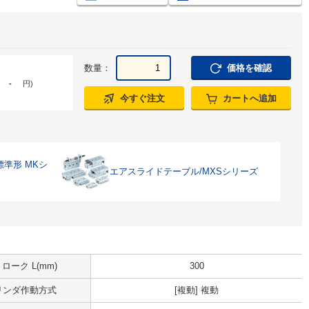
数量：
価格を確認
-
円
)
今すぐ注文
カートへ追加
準形 MKシ
エアスライドテーブル/MXSシリーズ
ローク L(mm)
300
リンダ作動方式
[複動] 複動