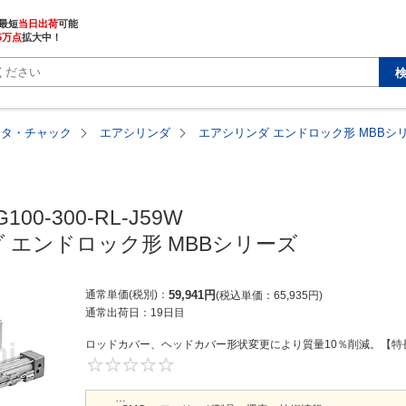
最短
当日出荷
5万点
拡大中！
ータ・チャック
エアシリンダ
エアシリンダ エンドロック形 MBBシ
100-300-RL-J59W

 エンドロック形 MBBシリーズ
通常単価(税別)
59,941
円
税込単価
65,935
円
通常出荷日：
19日目
ロッドカバー、ヘッドカバー形状変更により質量10％削減。【特長
0