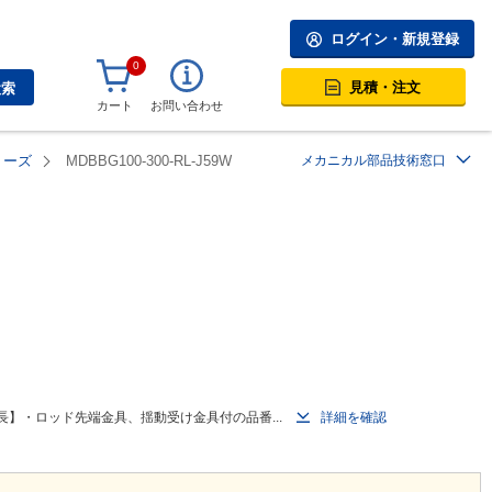
ログイン・新規登録
0
見積・注文
検索
カート
お問い合わせ
リーズ
MDBBG100-300-RL-J59W
メカニカル部品技術窓口
】・ロッド先端金具、揺動受け金具付の品番...
詳細を確認