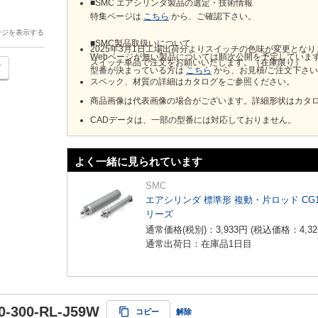
■SMC エアシリンダ製品の選定・技術情報
特集ページは
こちら
から、ご確認下さい。
ージを表示する
■SMC製品取扱いについて
2025年3月1日工場出荷分よりスイッチの色味が変更とな
Webページが無い製品については順次公開を予定していま
スイッチ単品で注文をお願いいたします。（在庫限り）
型番が決まっている方は
こちら
から、お見積/ご注文下さ
スペック、材質の詳細はカタログをご参照ください。
商品画像は代表画像の場合がございます。詳細形状はカタ
CADデータは、一部の型番には対応しておりません。
よく一緒に見られています
SMC
エアシリンダ 標準形 複動・片ロッド CG
リーズ
通常価格(税別)：
3,933
円
(税込価格：
4,32
通常出荷日：在庫品1日目
-300-RL-J59W
コピー
解除