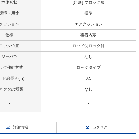
本体形状
[角形] ブロック形
環境・用途
標準
クッション
エアクッション
仕様
磁石内蔵
ロック位置
ロッド側ロック付
ジャバラ
なし
ック作動方式
ロックタイプ
ード線長さ(m)
0.5
ネクタの種類
なし
-
-
詳細情報
カタログ