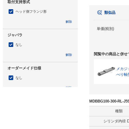
取付支持形式
ヘッド側フランジ形
類似品
解除
単価(税別)
ジャバラ
なし
閲覧中の商品と併せ
解除
オーダーメイド仕様
メカジ
べり軸
なし
解除
ロック作動方式
MDBBG100-300-RL
ロックタイプ
種類
シリンダ内径 D(
解除