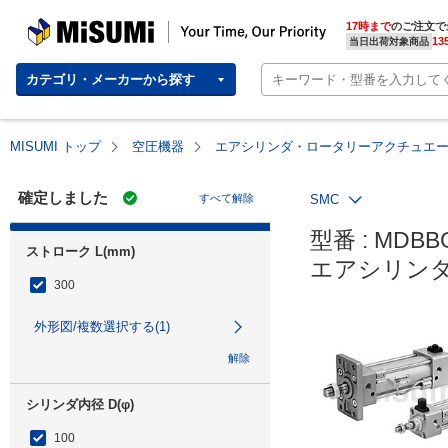
MISUMI | Your Time, Our Priority
17時まで
のご注文で
13
当日出荷対象商品
カテゴリ・メーカーから探す
MISUMI トップ
空圧機器
エアシリンダ・ロータリーアクチュエ
確定しました
すべて解除
SMC
型番 : MDBBG
ストローク L(mm)
エアシリンダ
300
外形図/複数選択する(1)
解除
シリンダ内径 D(φ)
100