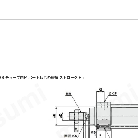
B チューブ内径 ポートねじの種類-ストローク-H□