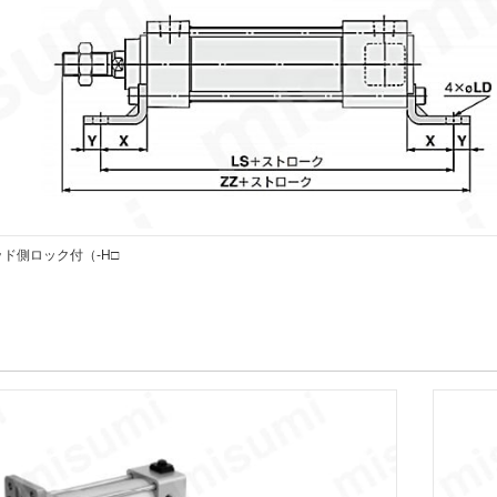
ド側ロック付（-H□