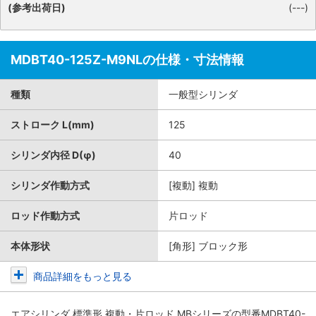
(参考出荷日)
(---)
MDBT40-125Z-M9NLの仕様・寸法情報
種類
一般型シリンダ
ストローク L(mm)
125
シリンダ内径 D(φ)
40
シリンダ作動方式
[複動] 複動
ロッド作動方式
片ロッド
本体形状
[角形] ブロック形
商品詳細をもっと見る
エアシリンダ 標準形 複動・片ロッド MBシリーズ
の型番MDBT40-