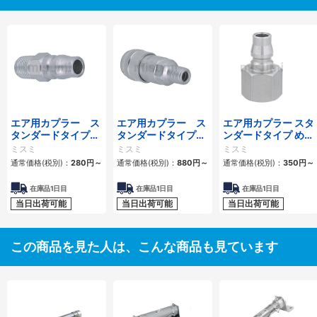
エア用カプラー ス
エア用カプラー ス
エア用カプラー スタ
タンダードタイプ
タンダードタイプ
ンダードタイプ めね
おねじプラグ
おねじソケット
じプラグ
ミスミ
ミスミ
ミスミ
通常価格(税別)：
280
円
～
通常価格(税別)：
880
円
～
通常価格(税別)：
350
円
～
在庫品1日目
在庫品1日目
在庫品1日目
当日出荷可能
当日出荷可能
当日出荷可能
この商品を見た人は、こんな商品も見ています