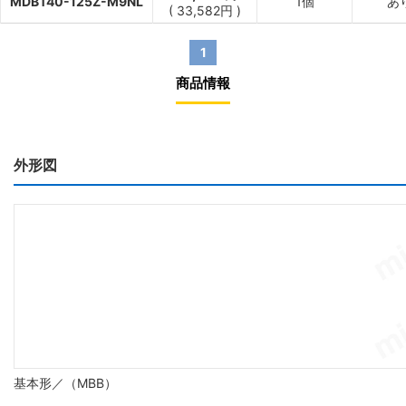
MDBT40-125Z-M9NL
1個
あ
(
33,582
円
)
1
商品情報
外形図
基本形／（MBB）