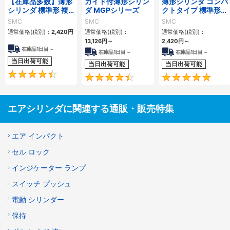
【在庫品多数】薄形
ガイド付薄形シリン
薄形シリンダ コンパ
シリンダ 標準形 複
ダ MGPシリーズ
クトタイプ 標準形
動・片ロッド CQ2
複動 片ロッド CQS
SMC
SMC
SMC
シリーズ
シリーズ
通常価格(税別)：
2,420
円
通常価格(税別)：
通常価格(税別)：
13,126
円
～
2,420
円
～
在庫品1日目～
在庫品1日目～
在庫品1日目～
当日出荷可能
当日出荷可能
当日出荷可能
4.5
4.6
エアシリンダに関連する通販・販売特集
エア インパクト
セル ロック
インジケーター ランプ
スイッチ プッシュ
電動 シリンダー
保持