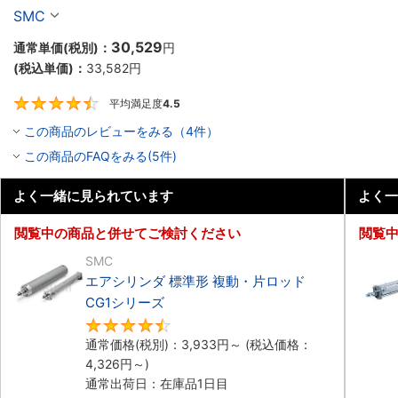
SMC
30,529
通常単価(税別)：
円
(税込単価)：
33,582
円
平均満足度
4.5
4.5
この商品のレビューをみる（4件）
この商品のFAQをみる(5件)
よく一緒に見られています
よく一
閲覧中の商品と併せてご検討ください
閲覧
SMC
エアシリンダ 標準形 複動・片ロッド
CG1シリーズ
4.5
通常価格(税別)：
3,933
円
～
(税込価格：
4,326
円
～)
通常出荷日：在庫品1日目