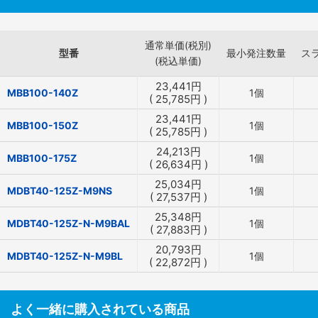
通常単価(税別)
型番
最小発注数量
ス
(税込単価)
23,441
円
MBB100-140Z
1個
(
25,785
円
)
23,441
円
MBB100-150Z
1個
(
25,785
円
)
24,213
円
MBB100-175Z
1個
(
26,634
円
)
25,034
円
MDBT40-125Z-M9NS
1個
(
27,537
円
)
25,348
円
MDBT40-125Z-N-M9BAL
1個
(
27,883
円
)
20,793
円
MDBT40-125Z-N-M9BL
1個
(
22,872
円
)
よく一緒に購入されている商品