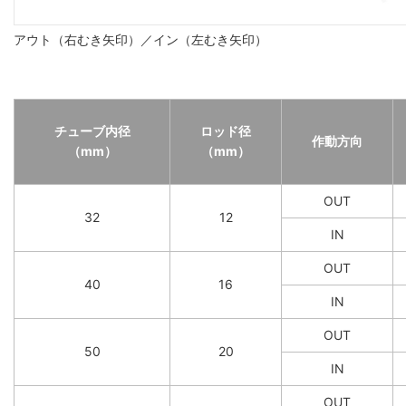
アウト（右むき矢印）／イン（左むき矢印）
チューブ内径
ロッド径
作動方向
（mm）
（mm）
OUT
32
12
IN
OUT
40
16
IN
OUT
50
20
IN
OUT