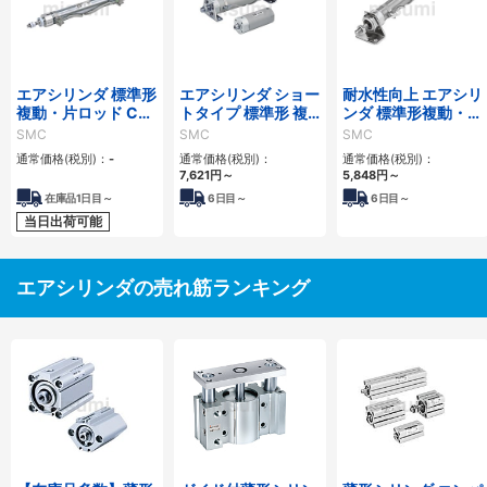
エアシリンダ 標準形
エアシリンダ ショー
耐水性向上 エアシリ
複動・片ロッド CJ2
トタイプ 標準形 複
ンダ 標準形複動・片
シリーズ
動・片ロッド CG3
ロッド CM2シリー
SMC
SMC
SMC
シリーズ
ズ
通常価格(税別)：
-
通常価格(税別)：
通常価格(税別)：
7,621
円
～
5,848
円
～
在庫品1日目～
6
日目～
6
日目～
当日出荷可能
エアシリンダの売れ筋ランキング