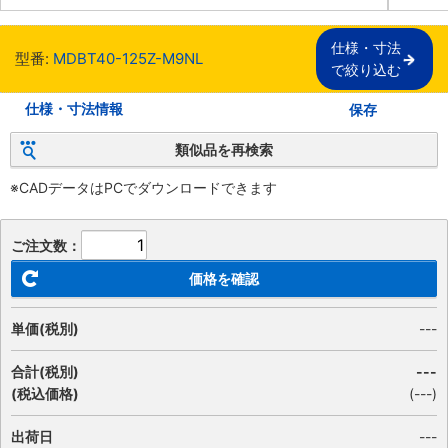
仕様・寸法

型番:
MDBT40-125Z-M9NL
で絞り込む
仕様・寸法情報
保存
類似品を再検索
※CADデータはPCでダウンロードできます
ご注文数：
価格を確認
単価(税別)
---
合計(税別)
---
(税込価格)
(
---
)
出荷日
---