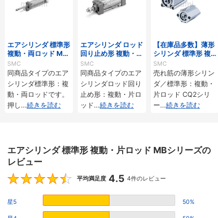
エアシリンダ 標準形
エアシリンダ ロッド
【在庫品多数】薄形
複動・両ロッド MB
回り止め形 複動・片
シリンダ 標準形 複
Wシリーズ
ロッド MBKシリー
動・片ロッド CQ2
SMC
SMC
SMC
ズ
シリーズ
同商品タイプのエア
同商品タイプのエア
売れ筋の薄形シリン
シリンダ標準形：複
シリンダロッド回り
ダ／標準形：複動・
動・両ロッドです。
止め形：複動・片ロ
片ロッド CQ2シリ
押し
...
続きを読む
ッド
...
続きを読む
ー
...
続きを読む
エアシリンダ 標準形 複動・片ロッド MBシリーズの
レビュー
4.5
4.5
平均満足度
4件のレビュー
星5
50%