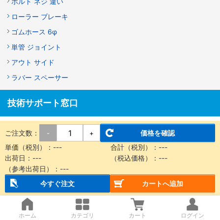
ボルト ネジ 違い
ローラー ブレーキ
ゴムホース 6φ
単管 ジョイント
アウト サイド
ラバー スペーサー
技術サポート窓口
メカニカル部品技術窓口
ご注文数：
価格を確認
-
+
商品の仕様・技術のお問い合わせ
単価（税別）：
---
合計（税別）：
---
Webお問い合わせフォーム
出荷日：
---
（税込価格）：
---
（参考出荷日）：
---
営業時間：9:00～18:00（土曜日・日曜日・祝日は除く）
※お問い合わせフォームは24時間受付しております。
今すぐ注文
カートへ追加
ホーム
カテゴリ
カート
ログイン