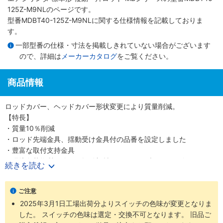
125Z-M9NLのページです。
型番MDBT40-125Z-M9NLに関する仕様情報を記載しておりま
す。
一部型番の仕様・寸法を掲載しきれていない場合がございます
ので、詳細は
メーカーカタログ
をご覧ください。
商品情報
ロッドカバー、ヘッドカバー形状変更により質量削減。
【特長】
・質量10％削減
・ロッド先端金具、揺動受け金具付の品番を設定しました
・豊富な取付支持金具
・環境負荷物質不使用。摺動部材は鉛フリーブッシュを使用してい
続きを読む
ます
・小型オートスイッチから耐強磁界オートスイッチまで取付可能
ご注意
2025年3月1日工場出荷分よりスイッチの色味が変更となりま
した。 スイッチの色味は選定・交換不可となります。 旧品ご