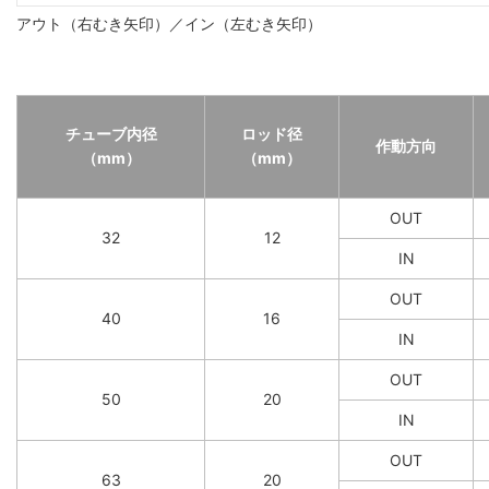
アウト（右むき矢印）／イン（左むき矢印）
チューブ内径
ロッド径
作動方向
（mm）
（mm）
OUT
32
12
IN
OUT
40
16
IN
OUT
50
20
IN
OUT
63
20