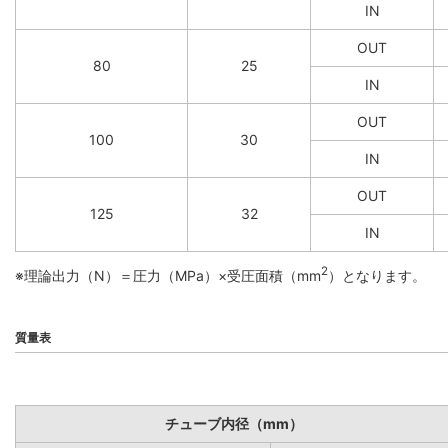
IN
OUT
80
25
IN
OUT
100
30
IN
OUT
125
32
IN
2
※理論出力（N）＝圧力（MPa）×受圧面積（mm
）となります。
質量表
チューブ内径（mm）