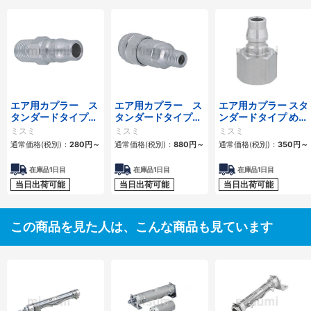
エア用カプラー ス
エア用カプラー ス
エア用カプラー スタ
タンダードタイプ
タンダードタイプ
ンダードタイプ めね
おねじプラグ
おねじソケット
じプラグ
ミスミ
ミスミ
ミスミ
通常価格(税別)：
280
円
～
通常価格(税別)：
880
円
～
通常価格(税別)：
350
円
～
在庫品1日目
在庫品1日目
在庫品1日目
当日出荷可能
当日出荷可能
当日出荷可能
この商品を見た人は、こんな商品も見ています