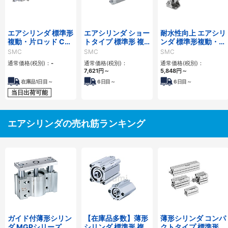
エアシリンダ 標準形
エアシリンダ ショー
耐水性向上 エアシリ
複動・片ロッド CJ2
トタイプ 標準形 複
ンダ 標準形複動・片
シリーズ
動・片ロッド CG3
ロッド CM2シリー
SMC
SMC
SMC
シリーズ
ズ
通常価格(税別)：
-
通常価格(税別)：
通常価格(税別)：
7,621
円
～
5,848
円
～
在庫品1日目～
6
日目～
6
日目～
当日出荷可能
エアシリンダの売れ筋ランキング
ガイド付薄形シリン
【在庫品多数】薄形
薄形シリンダ コンパ
ダ MGPシリーズ
シリンダ 標準形 複
クトタイプ 標準形