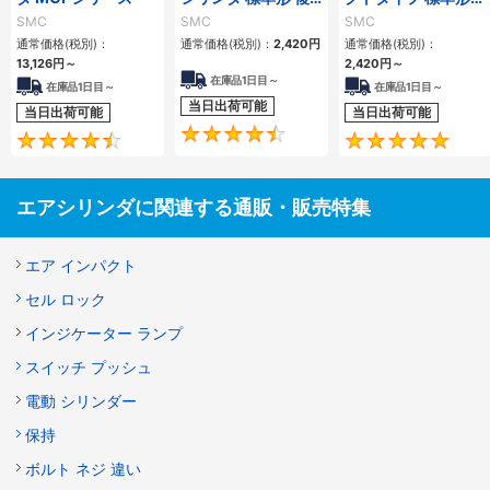
動・片ロッド CQ2
複動 片ロッド CQS
SMC
SMC
SMC
シリーズ
シリーズ
通常価格(税別)：
通常価格(税別)：
2,420
円
通常価格(税別)：
13,126
円
～
2,420
円
～
在庫品1日目～
在庫品1日目～
在庫品1日目～
当日出荷可能
当日出荷可能
当日出荷可能
4.5
4.6
エアシリンダに関連する通販・販売特集
エア インパクト
セル ロック
インジケーター ランプ
スイッチ プッシュ
電動 シリンダー
保持
ボルト ネジ 違い