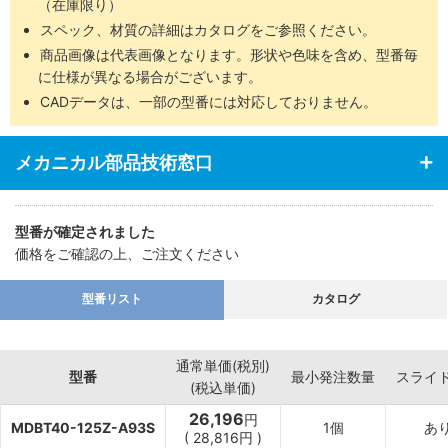
（在庫限り）
スペック、材質の詳細はカタログをご参照ください。
商品画像は代表画像となります。形状や色味を含め、型番毎
に仕様が異なる場合がございます。
CADデータは、一部の型番には対応しておりません。
メカニカル部品技術窓口
型番が確定されました
価格をご確認の上、ご注文ください
型番リスト
カタログ
通常単価(税別)
型番
最小発注数量
スライ
(税込単価)
26,196
円
MDBT40-125Z-A93S
1個
あ
(
28,816
円
)