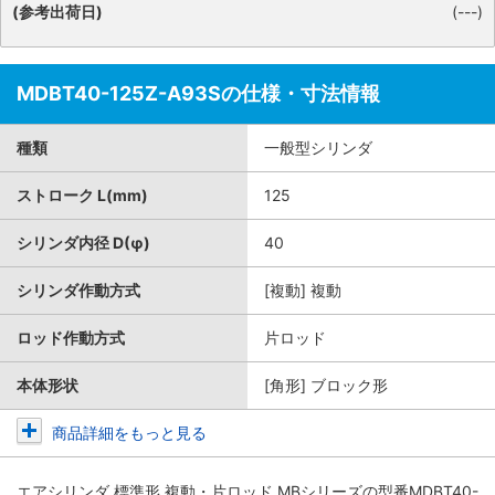
(参考出荷日)
(---)
MDBT40-125Z-A93Sの仕様・寸法情報
種類
一般型シリンダ
ストローク L(mm)
125
シリンダ内径 D(φ)
40
シリンダ作動方式
[複動] 複動
ロッド作動方式
片ロッド
本体形状
[角形] ブロック形
商品詳細をもっと見る
エアシリンダ 標準形 複動・片ロッド MBシリーズ
の型番MDBT40-