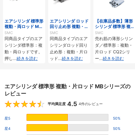
エアシリンダ 標準形
エアシリンダ ロッド
【在庫品多数】薄形
複動・両ロッド MB
回り止め形 複動・片
シリンダ 標準形 複
Wシリーズ
ロッド MBKシリー
動・片ロッド CQ2
SMC
SMC
SMC
ズ
シリーズ
同商品タイプのエア
同商品タイプのエア
売れ筋の薄形シリン
シリンダ標準形：複
シリンダロッド回り
ダ／標準形：複動・
動・両ロッドです。
止め形：複動・片ロ
片ロッド CQ2シリ
押し
...
続きを読む
ッド
...
続きを読む
ー
...
続きを読む
エアシリンダ 標準形 複動・片ロッド MBシリーズの
レビュー
4.5
4.5
平均満足度
4件のレビュー
星5
50%
星4
50%