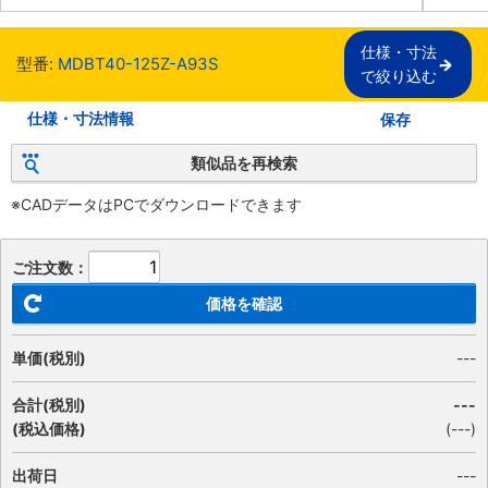
仕様・寸法

型番:
MDBT40-125Z-A93S
で絞り込む
仕様・寸法情報
保存
類似品を再検索
※CADデータはPCでダウンロードできます
ご注文数：
価格を確認
単価(税別)
---
合計(税別)
---
(税込価格)
(
---
)
出荷日
---