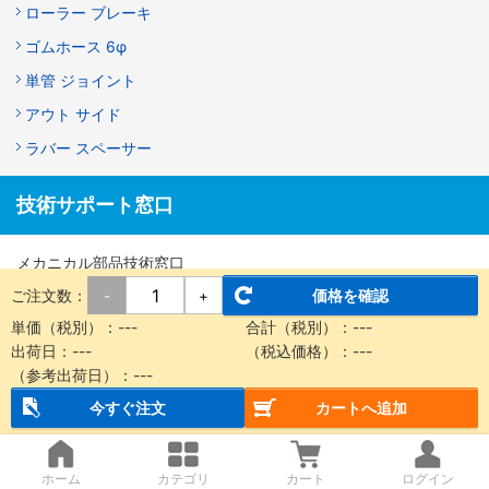
ローラー ブレーキ
ゴムホース 6φ
単管 ジョイント
アウト サイド
ラバー スペーサー
技術サポート窓口
メカニカル部品技術窓口
商品の仕様・技術のお問い合わせ
ご注文数：
価格を確認
-
+
Webお問い合わせフォーム
単価（税別）：
---
合計（税別）：
---
出荷日：
---
（税込価格）：
---
営業時間：9:00～18:00（土曜日・日曜日・祝日は除く）
（参考出荷日）：
---
※お問い合わせフォームは24時間受付しております。
今すぐ注文
カートへ追加
ホーム
カテゴリ
カート
ログイン