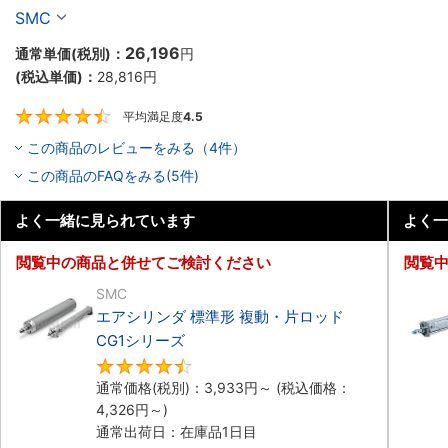
SMC
26,196
通常単価(税別)：
円
(税込単価)：
28,816
円
平均満足度
4.5
4.5
この商品のレビューをみる（4件）
この商品のFAQをみる(5件)
よく一緒に見られています
よく一
閲覧中の商品と併せてご検討ください
閲覧
SMC
エアシリンダ 標準形 複動・片ロッド
CG1シリーズ
4.5
通常価格(税別)：
3,933
円
～
(税込価格：
4,326
円
～)
通常出荷日：在庫品1日目