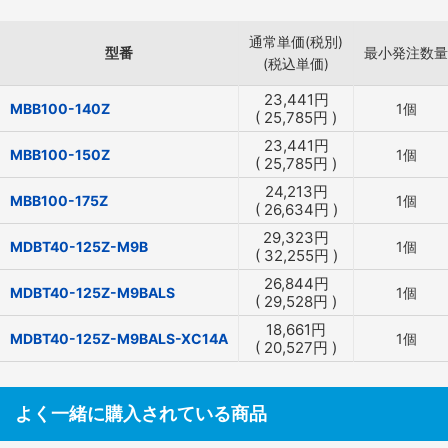
通常単価(税別)
型番
最小発注数量
(税込単価)
23,441
円
MBB100-140Z
1個
(
25,785
円
)
23,441
円
MBB100-150Z
1個
(
25,785
円
)
24,213
円
MBB100-175Z
1個
(
26,634
円
)
29,323
円
MDBT40-125Z-M9B
1個
(
32,255
円
)
26,844
円
MDBT40-125Z-M9BALS
1個
(
29,528
円
)
18,661
円
MDBT40-125Z-M9BALS-XC14A
1個
(
20,527
円
)
よく一緒に購入されている商品