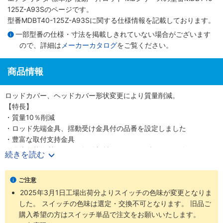
125Z-A93Sのページです。
型番MDBT40-125Z-A93Sに関する仕様情報を記載しております。
一部型番の仕様・寸法を掲載しきれていない場合がございます
ので、詳細は
メーカーカタログ
をご覧ください。
商品情報
ロッドカバー、ヘッドカバー形状変更により質量削減。
【特長】
・質量10％削減
・ロッド先端金具、揺動受け金具付の品番を設定しました
・豊富な取付支持金具
・環境負荷物質不使用。摺動部材は鉛フリーブッシュを使用してい
続きを読む
ます
・小型オートスイッチから耐強磁界オートスイッチまで取付可能
ご注意
2025年3月1日工場出荷分よりスイッチの色味が変更となりま
した。 スイッチの色味は選定・交換不可となります。 旧品ご
購入希望の方はスイッチ単品で注文をお願いいたします。