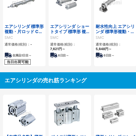
エアシリンダ 標準形
エアシリンダ ショー
耐水性向上 エアシリ
複動・片ロッド CJ2
トタイプ 標準形 複
ンダ 標準形複動・片
シリーズ
動・片ロッド CG3
ロッド CM2シリー
SMC
SMC
SMC
シリーズ
ズ
通常価格(税別)：
-
通常価格(税別)：
通常価格(税別)：
7,621
円
～
5,848
円
～
在庫品1日目～
6
日目～
6
日目～
当日出荷可能
エアシリンダの売れ筋ランキング