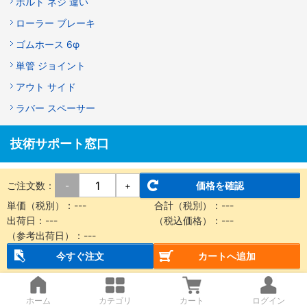
ボルト ネジ 違い
ローラー ブレーキ
ゴムホース 6φ
単管 ジョイント
アウト サイド
ラバー スペーサー
技術サポート窓口
メカニカル部品技術窓口
ご注文数：
価格を確認
-
+
商品の仕様・技術のお問い合わせ
単価（税別）：
---
合計（税別）：
---
Webお問い合わせフォーム
出荷日：
---
（税込価格）：
---
（参考出荷日）：
---
営業時間：9:00～18:00（土曜日・日曜日・祝日は除く）
※お問い合わせフォームは24時間受付しております。
今すぐ注文
カートへ追加
ホーム
カテゴリ
カート
ログイン