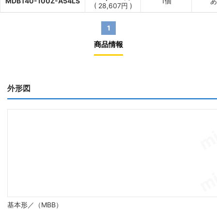
MDBT40-100Z-A54LS
1個
あ
(
28,607
円
)
1
商品情報
外形図
基本形／（MBB）