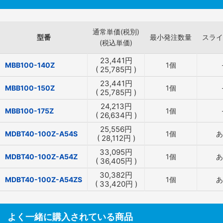
通常単価(税別)
型番
最小発注数量
スライ
(税込単価)
23,441
円
MBB100-140Z
1個
(
25,785
円
)
23,441
円
MBB100-150Z
1個
(
25,785
円
)
24,213
円
MBB100-175Z
1個
(
26,634
円
)
25,556
円
MDBT40-100Z-A54S
1個
あ
(
28,112
円
)
33,095
円
MDBT40-100Z-A54Z
1個
あ
(
36,405
円
)
30,382
円
MDBT40-100Z-A54ZS
1個
あ
(
33,420
円
)
よく一緒に購入されている商品