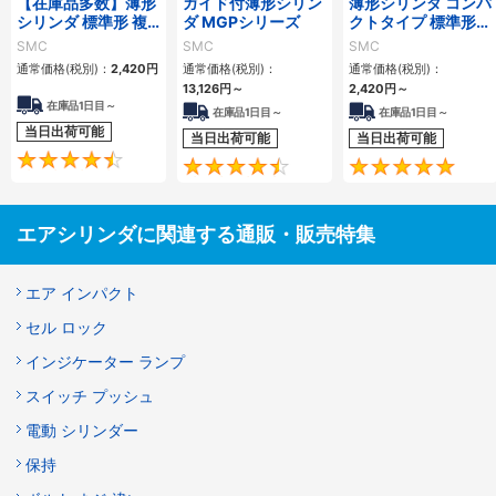
【在庫品多数】薄形
ガイド付薄形シリン
薄形シリンダ コンパ
シリンダ 標準形 複
ダ MGPシリーズ
クトタイプ 標準形
動・片ロッド CQ2
複動 片ロッド CQS
SMC
SMC
SMC
シリーズ
シリーズ
通常価格(税別)：
2,420
円
通常価格(税別)：
通常価格(税別)：
13,126
円
～
2,420
円
～
在庫品1日目～
在庫品1日目～
在庫品1日目～
当日出荷可能
当日出荷可能
当日出荷可能
4.5
4.6
エアシリンダに関連する通販・販売特集
エア インパクト
セル ロック
インジケーター ランプ
スイッチ プッシュ
電動 シリンダー
保持