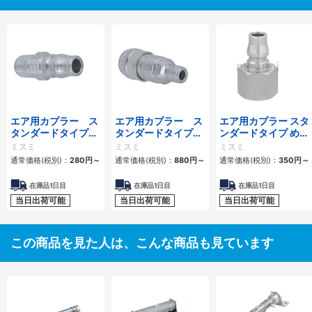
エア用カプラー ス
エア用カプラー ス
エア用カプラー スタ
タンダードタイプ
タンダードタイプ
ンダードタイプ めね
おねじプラグ
おねじソケット
じプラグ
ミスミ
ミスミ
ミスミ
通常価格(税別)：
280
円
～
通常価格(税別)：
880
円
～
通常価格(税別)：
350
円
～
在庫品1日目
在庫品1日目
在庫品1日目
当日出荷可能
当日出荷可能
当日出荷可能
この商品を見た人は、こんな商品も見ています