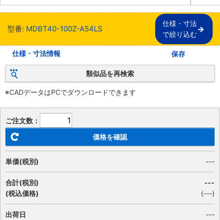
仕様・寸法

型番:
MDBT40-100Z-A54LS
で絞り込む
仕様・寸法情報
保存
類似品を再検索
※CADデータはPCでダウンロードできます
ご注文数：
価格を確認
単価(税別)
---
合計(税別)
---
(税込価格)
(
---
)
出荷日
---