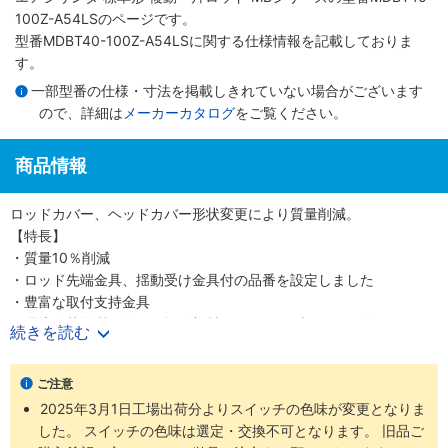
100Z-A54LSのページです。
型番MDBT40-100Z-A54LSに関する仕様情報を記載しておりま
す。
一部型番の仕様・寸法を掲載しきれていない場合がございます
ので、詳細は
メーカーカタログ
をご覧ください。
商品情報
ロッドカバー、ヘッドカバー形状変更により質量削減。
【特長】
・質量10％削減
・ロッド先端金具、揺動受け金具付の品番を設定しました
・豊富な取付支持金具
・環境負荷物質不使用。摺動部材は鉛フリーブッシュを使用してい
続きを読む
ます
・小型オートスイッチから耐強磁界オートスイッチまで取付可能
ご注意
2025年3月1日工場出荷分よりスイッチの色味が変更となりま
した。 スイッチの色味は選定・交換不可となります。 旧品ご