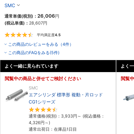
SMC
26,006
通常単価(税別)：
円
(税込単価)：
28,607
円
平均満足度
4.5
4.5
この商品のレビューをみる（4件）
この商品のFAQをみる(5件)
よく一緒に見られています
よく一
閲覧中の商品と併せてご検討ください
閲覧
SMC
エアシリンダ 標準形 複動・片ロッド
CG1シリーズ
4.5
通常価格(税別)：
3,933
円
～
(税込価格：
4,326
円
～)
通常出荷日：在庫品1日目