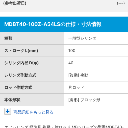
(参考出荷日)
(---)
MDBT40-100Z-A54LSの仕様・寸法情報
種類
一般型シリンダ
ストローク L(mm)
100
シリンダ内径 D(φ)
40
シリンダ作動方式
[複動] 複動
ロッド作動方式
片ロッド
本体形状
[角形] ブロック形
商品詳細をもっと見る
エアシリンダ 標準形 複動・片ロッド MBシリーズ
の型番MDBT40-