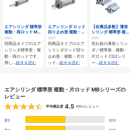
エアシリンダ 標準形
エアシリンダ ロッド
【在庫品多数】薄形
複動・両ロッド MB
回り止め形 複動・片
シリンダ 標準形 複
Wシリーズ
ロッド MBKシリー
動・片ロッド CQ2
SMC
SMC
SMC
ズ
シリーズ
同商品タイプのエア
同商品タイプのエア
売れ筋の薄形シリン
シリンダ標準形：複
シリンダロッド回り
ダ／標準形：複動・
動・両ロッドです。
止め形：複動・片ロ
片ロッド CQ2シリ
押し
...
続きを読む
ッド
...
続きを読む
ー
...
続きを読む
エアシリンダ 標準形 複動・片ロッド MBシリーズの
レビュー
4.5
4.5
平均満足度
4件のレビュー
星5
50%