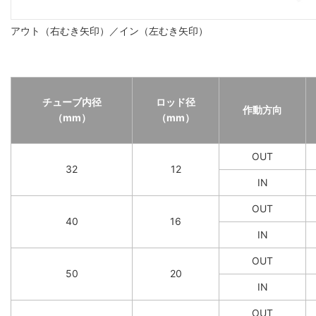
アウト（右むき矢印）／イン（左むき矢印）
チューブ内径
ロッド径
作動方向
（mm）
（mm）
OUT
32
12
IN
OUT
40
16
IN
OUT
50
20
IN
OUT