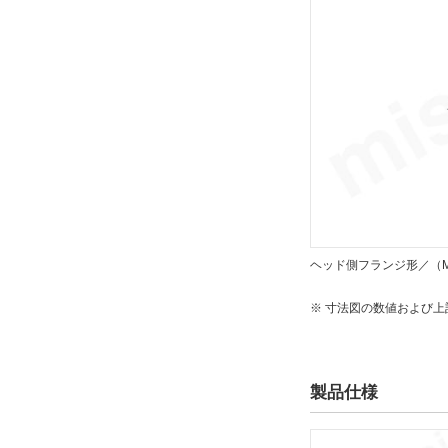
ヘッド側フランジ形／（M
※ 寸法図の数値および
製品仕様