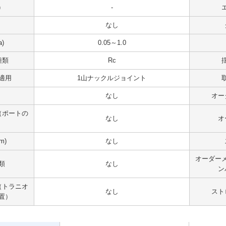
)
-
なし
)
0.05～1.0
種類
Rc
適用
1山ナックルジョイント
なし
オー
（ポートの
なし
オ
m)
なし
オーダー
類
なし
ン
（トラニオ
なし
スト
置）