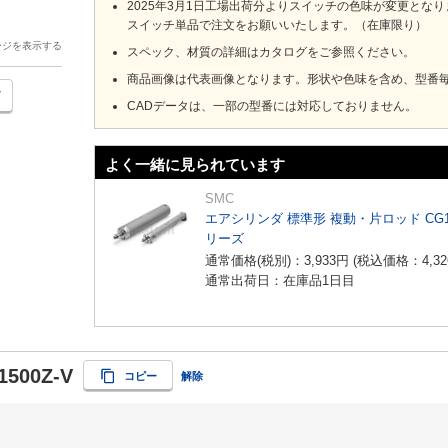
2025年3月1日工場出荷分よりスイッチの色味が変更とな
スイッチ単品で注文をお願いいたします。（在庫限り）
ージを表示する
スペック、材質の詳細はカタログをご参照ください。
商品画像は代表画像となります。形状や色味を含め、型番
CADデータは、一部の型番には対応しておりません。
よく一緒に見られています
SMC
エアシリンダ 標準形 複動・片ロッド CG
リーズ
通常価格(税別)：
3,933
円
(税込価格：
4,32
通常出荷日：在庫品1日目
1500Z-V
コピー
解除