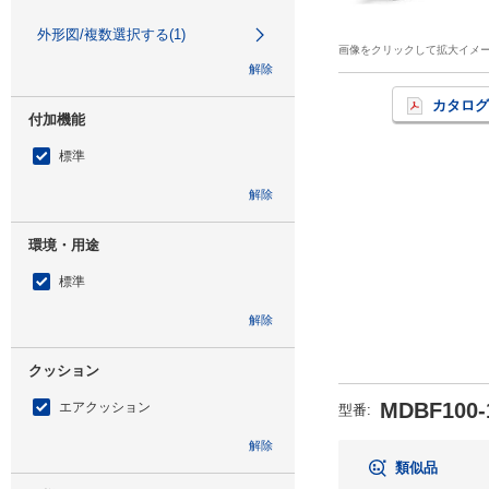
外形図/複数選択する(1)
画像をクリックして拡大イメ
解除
カタログ
付加機能
標準
解除
環境・用途
標準
解除
クッション
MDBF100-
エアクッション
型番
:
解除
類似品