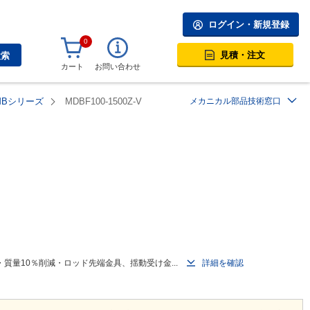
ログイン・新規登録
0
見積・注文
検索
カート
お問い合わせ
MBシリーズ
MDBF100-1500Z-V
メカニカル部品技術窓口
量10％削減・ロッド先端金具、揺動受け金...
詳細を確認