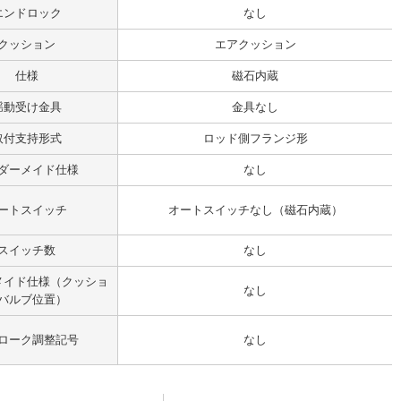
エンドロック
なし
クッション
エアクッション
仕様
磁石内蔵
揺動受け金具
金具なし
取付支持形式
ロッド側フランジ形
ダーメイド仕様
なし
ートスイッチ
オートスイッチなし（磁石内蔵）
スイッチ数
なし
メイド仕様（クッショ
なし
バルブ位置）
ローク調整記号
なし