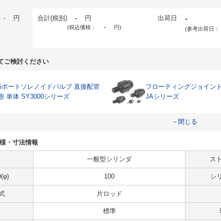
-
円
合計(税別)
-
円
出荷日
-
(税込価格：
-
円
)
(参考出荷日：
てご検討ください
5ポートソレノイドバルブ 直接配管
フローティングジョイント
形 単体 SY3000シリーズ
JAシリーズ
－閉じる
Vの仕様・寸法情報
一般型シリンダ
スト
φ)
100
シ
式
片ロッド
標準