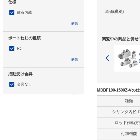
仕様
単価(税別)
磁石内蔵
解除
ポートねじの種類
閲覧中の商品と併せ
Rc
解除
揺動受け金具
金具なし
MDBF100-1500Z-
解除
種類
ロッド先端形状適用
シリンダ内径 D(
1山ナックルジョイント
ロッド作動方
解除
付加機能