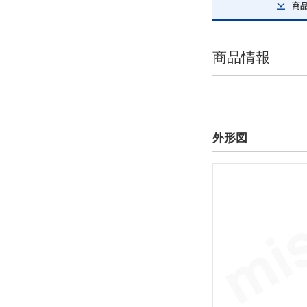
商
オートスイッチ
オートスイッチなし（磁石内蔵）
商品情報
解除
リード線長さ(m)
なし
外形図
解除
スイッチ数
なし
解除
コネクタの種類
なし
解除