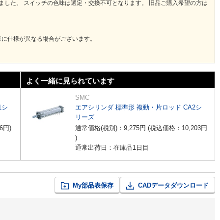
りました。 スイッチの色味は選定・交換不可となります。 旧品ご購入希望の方は
毎に仕様が異なる場合がございます。
よく一緒に見られています
SMC
1シ
エアシリンダ 標準形 複動・片ロッド CA2シ
リーズ
6
円
)
通常価格(税別)：
9,275
円
(税込価格：
10,203
円
)
通常出荷日：在庫品1日目
My部品表保存
CADデータダウンロード