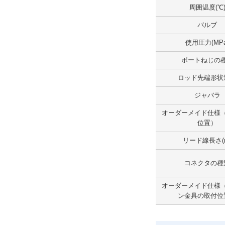
周囲温度(℃
取付支持形式
バルブ
ロッド側フランジ形
使用圧力(MPa
解除
ポートねじの
ジャバラ
ロッド先端形状
なし
ジャバラ
解除
オーダーメイド仕様
位置）
オーダーメイド仕様
リード線長さ(
なし
解除
コネクタの種
オーダーメイド仕様（ポートの位置）
オーダーメイド仕様
ン金具の取付位
なし
解除