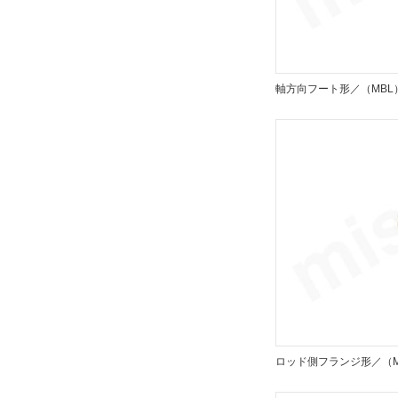
MDB
CAD
軸方向フート形／（MBL
2D
3D
出荷日
すべて
19日以内
ロッド側フランジ形／（M