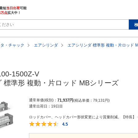
最短
当日出荷
5万点
拡大中！
ータ・チャック
エアシリンダ
エアシリンダ 標準形 複動・片ロッド 
00-1500Z-V

 標準形 複動・片ロッド MBシリーズ
通常単価(税別)
71,937
円
税込単価
79,131
円
通常出荷日：
19日目
ロッドカバー、ヘッドカバー形状変更により質量削減。【特長】・質
4.5
4.5