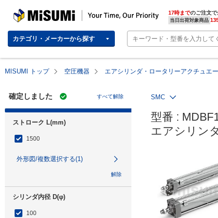
MISUMI | Your Time, Our Priority
17時まで
のご注文で
13
当日出荷対象商品
カテゴリ・メーカーから探す
MISUMI トップ
空圧機器
エアシリンダ・ロータリーアクチュエ
確定しました
すべて解除
SMC
型番 : MDBF1
ストローク L(mm)
エアシリンダ
1500
外形図/複数選択する(1)
解除
シリンダ内径 D(φ)
100