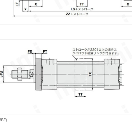
）
BF）