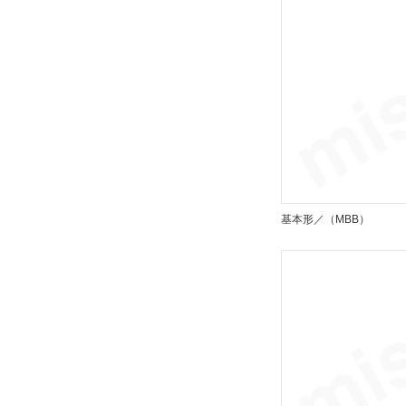
オーダーメイド仕様（クッションバル
ブ位置）
なし
解除
オーダーメイド仕様（トラニオン金具
の取付位置）
なし
基本形／（MBB）
解除
ストローク調整記号
なし
解除
タイプ