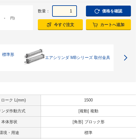
数量：
価格を確認
-
円
)
今すぐ注文
カートへ追加
 標準形
エアシリンダ MBシリーズ 取付金具
ローク L(mm)
1500
リンダ作動方式
[複動] 複動
本体形状
[角形] ブロック形
環境・用途
標準