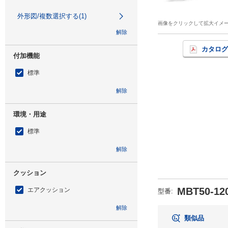
外形図/複数選択する(1)
画像をクリックして拡大イメ
解除
カタログ
付加機能
標準
解除
環境・用途
標準
解除
クッション
MBT50-12
エアクッション
型番
:
解除
類似品