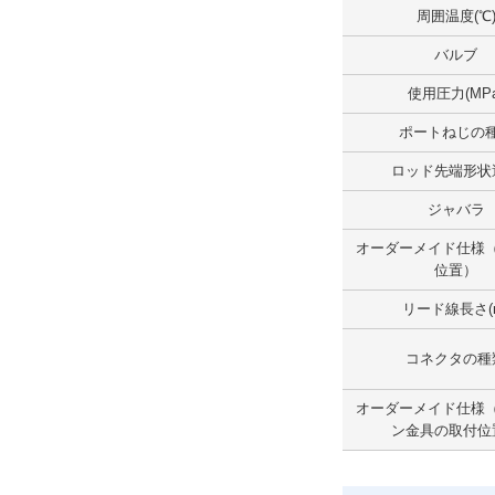
周囲温度(℃
取付支持形式
バルブ
軸式トラニオン形
使用圧力(MPa
解除
ポートねじの
ジャバラ
ロッド先端形状
なし
ジャバラ
解除
オーダーメイド仕様
位置）
オーダーメイド仕様
リード線長さ(
なし
解除
コネクタの種
オーダーメイド仕様（ポートの位置）
オーダーメイド仕様
ン金具の取付位
なし
解除