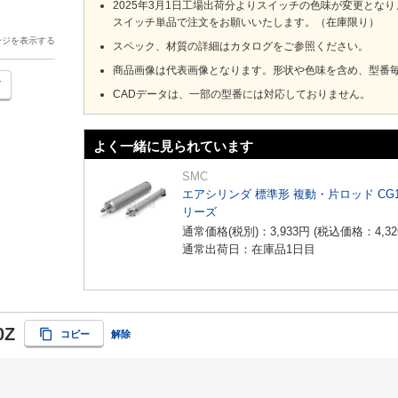
2025年3月1日工場出荷分よりスイッチの色味が変更とな
スイッチ単品で注文をお願いいたします。（在庫限り）
ージを表示する
スペック、材質の詳細はカタログをご参照ください。
商品画像は代表画像となります。形状や色味を含め、型番
CADデータは、一部の型番には対応しておりません。
よく一緒に見られています
SMC
エアシリンダ 標準形 複動・片ロッド CG
リーズ
通常価格(税別)：
3,933
円
(税込価格：
4,32
通常出荷日：在庫品1日目
0Z
コピー
解除