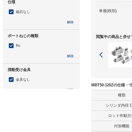
仕様
単価(税別)
磁石なし
解除
ポートねじの種類
閲覧中の商品と併せ
Rc
解除
揺動受け金具
金具なし
MBT50-120Zの仕様
解除
種類
ロッド先端形状適用
シリンダ内径 D(
金具なし
ロッド作動方
解除
付加機能