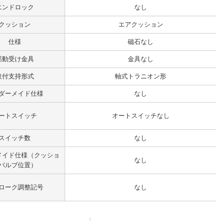
エンドロック
なし
クッション
エアクッション
仕様
磁石なし
揺動受け金具
金具なし
取付支持形式
軸式トラニオン形
ダーメイド仕様
なし
ートスイッチ
オートスイッチなし
スイッチ数
なし
メイド仕様（クッショ
なし
バルブ位置）
ローク調整記号
なし