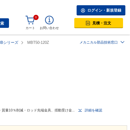
ログイン・新規登録
0
見積・注文
検索
カート
お問い合わせ
MBシリーズ
MBT50-120Z
メカニカル部品技術窓口
量10％削減・ロッド先端金具、揺動受け金...
詳細を確認