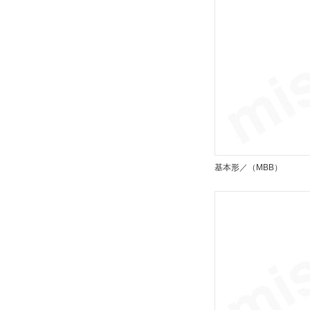
オーダーメイド仕様（クッションバル
ブ位置）
なし
解除
オーダーメイド仕様（トラニオン金具
の取付位置）
なし
基本形／（MBB）
解除
ストローク調整記号
なし
解除
タイプ