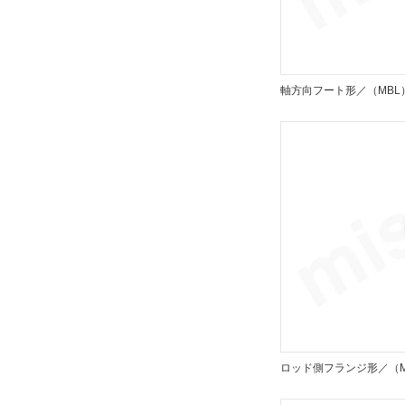
MB
CAD
軸方向フート形／（MBL
2D
3D
出荷日
すべて
19日以内
ロッド側フランジ形／（M