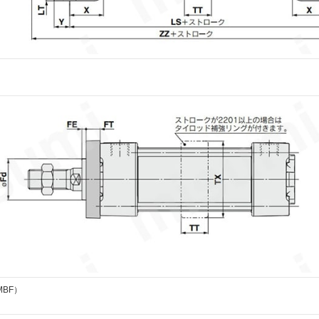
）
BF）