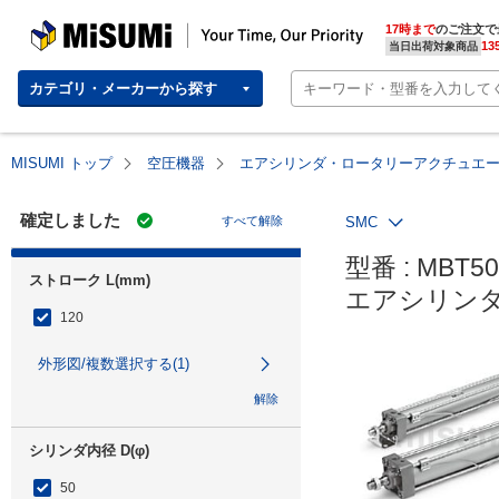
MISUMI | Your Time, Our Priority
17時まで
のご注文で
13
当日出荷対象商品
カテゴリ・メーカーから探す
MISUMI トップ
空圧機器
エアシリンダ・ロータリーアクチュエ
確定しました
すべて解除
SMC
型番 : MBT50-
ストローク L(mm)
エアシリンダ
120
外形図/複数選択する(1)
解除
シリンダ内径 D(φ)
50