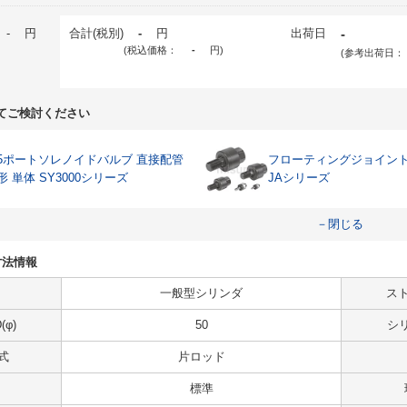
-
円
合計(税別)
-
円
出荷日
-
(税込価格：
-
円
)
(参考出荷日：
てご検討ください
5ポートソレノイドバルブ 直接配管
フローティングジョイント
形 単体 SY3000シリーズ
JAシリーズ
－閉じる
・寸法情報
一般型シリンダ
スト
φ)
50
シ
式
片ロッド
標準