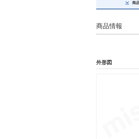
商
オートスイッチ
オートスイッチなし
商品情報
解除
リード線長さ(m)
なし
外形図
解除
スイッチ数
なし
解除
コネクタの種類
なし
解除