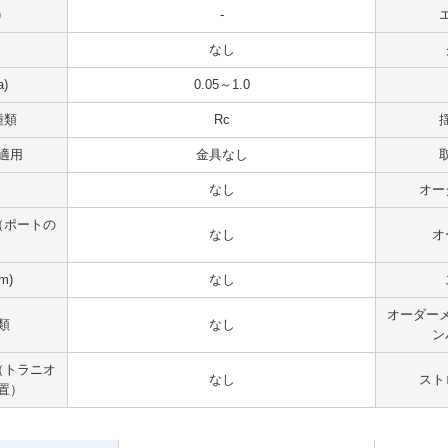
)
-
なし
)
0.05～1.0
種類
Rc
適用
金具なし
なし
オー
（ポートの
なし
オ
m)
なし
オーダー
類
なし
ン
（トラニオ
なし
スト
置）