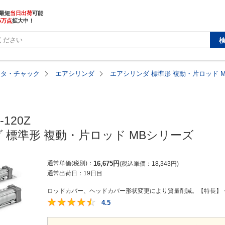
最短
当日出荷
5万点
拡大中！
ータ・チャック
エアシリンダ
エアシリンダ 標準形 複動・片ロッド 
120Z

 標準形 複動・片ロッド MBシリーズ
通常単価(税別)
16,675
円
税込単価
18,343
円
通常出荷日：
19日目
ロッドカバー、ヘッドカバー形状変更により質量削減。【特長】・質
4.5
4.5