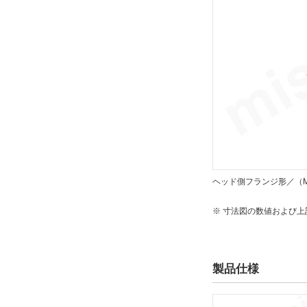
ヘッド側フランジ形／（M
※ 寸法図の数値および
製品仕様