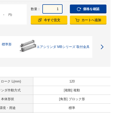
数量：
価格を確認
-
円
)
今すぐ注文
カートへ追加
 標準形
エアシリンダ MBシリーズ 取付金具
ローク L(mm)
120
リンダ作動方式
[複動] 複動
本体形状
[角形] ブロック形
環境・用途
標準