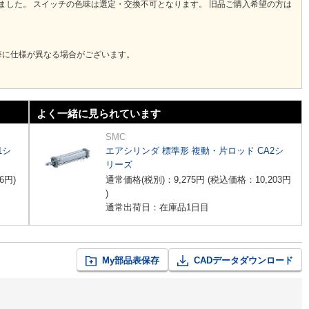
りました。 スイッチの色味は選定・交換不可となります。 旧品ご購入希望の方は
毎に仕様が異なる場合がございます。
よく一緒に見られています
SMC
1シ
エアシリンダ 標準形 複動・片ロッド CA2シ
リーズ
6
円
)
通常価格(税別)：
9,275
円
(税込価格：
10,203
円
)
通常出荷日：在庫品1日目
My部品表保存
CADデータダウンロード