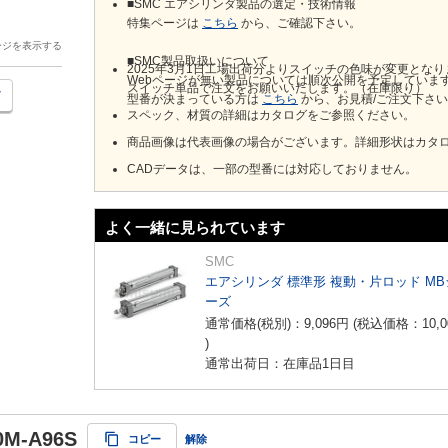
■SMC エアシリンダ製品の選定・技術情報
特集ページは
こちら
から、ご確認下さい。
ージを表示する
■SMC製品取扱いについて
2025年3月1日工場出荷分よりスイッチの色味が変更とな
Webページが無い製品については順次公開を予定していま
スイッチ単品で注文をお願いいたします。（在庫限り）
型番が決まっている方は
こちら
から、お見積/ご注文下さ
スペック、材質の詳細はカタログをご参照ください。
商品画像は代表画像の場合がございます。詳細形状はカタ
CADデータは、一部の型番には対応しておりません。
よく一緒に見られています
SMC
エアシリンダ 標準形 複動・片ロッド MB
ーズ
通常価格(税別)：
9,096
円
(税込価格：
10,0
)
通常出荷日：在庫品1日目
0M-A96S
コピー
解除