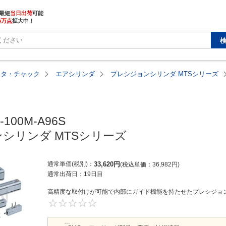
最短
当日出荷
5万点
拡大中！
ータ・チャック
エアシリンダ
プレシジョンシリンダ MTSシリーズ
-100M-A96S

シリンダ MTSシリーズ
通常単価(税別)
33,620
円
税込単価
36,982
円
通常出荷日：
19日目
高精度な取付けが可能で内部にガイド機能を持たせたプレシジョンシ
0