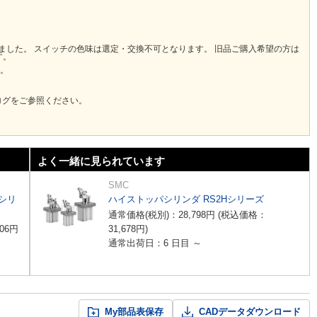
りました。 スイッチの色味は選定・交換不可となります。 旧品ご購入希望の方は
す。
い。
ログをご参照ください。
よく一緒に見られています
SMC
シリ
ハイストッパシリンダ RS2Hシリーズ
通常価格(税別)：
28,798
円
(税込価格：
06
円
31,678
円
)
通常出荷日：6 日目 ～
My部品表保存
CADデータダウンロード