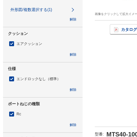
外形図/複数選択する(1)
画像をクリックして拡大イメ
解除
カタログ
クッション
エアクッション
解除
仕様
エンドロックなし（標準）
解除
ポートねじの種類
Rc
解除
MTS40-10
型番
: