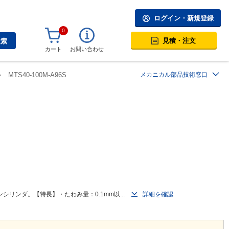
ログイン・新規登録
0
見積・注文
検索
カート
お問い合わせ
MTS40-100M-A96S
メカニカル部品技術窓口
リンダ。【特長】・たわみ量：0.1mm以...
詳細を確認