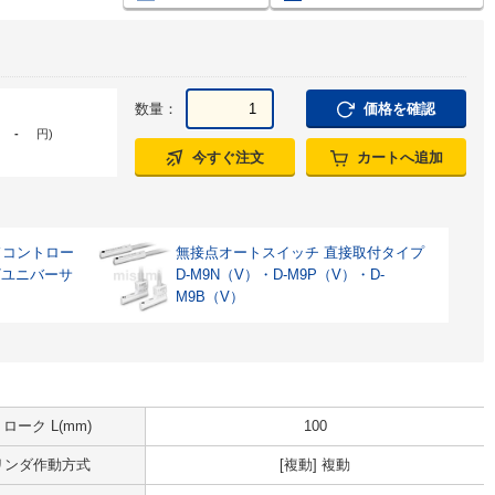
数量：
価格を確認
-
円
)
今すぐ注文
カートへ追加
ドコントロー
無接点オートスイッチ 直接取付タイプ
/ユニバーサ
D-M9N（V）・D-M9P（V）・D-
M9B（V）
ローク L(mm)
100
リンダ作動方式
[複動] 複動