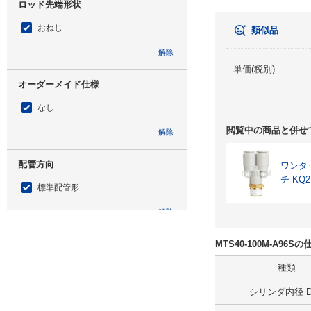
ロッド先端形状
おねじ
類似品
解除
単価(税別)
オーダーメイド仕様
なし
閲覧中の商品と併せ
解除
配管方向
ワンタ
チ K
標準配管形
解除
オートスイッチ
MTS40-100M-A96
A96
種類
シリンダ内径 D(
解除