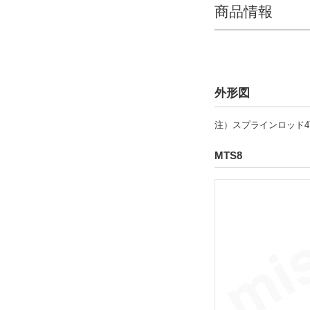
CAD
商品情報
2D
3D
出荷日
外形図
すべて
注）スプラインロッド
19日以内
MTS8