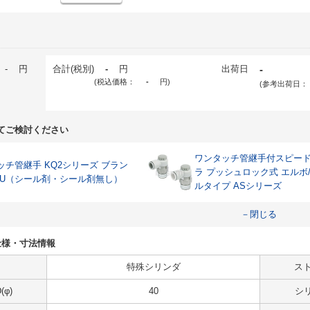
-
円
合計(税別)
-
円
出荷日
-
(税込価格：
-
円
)
(参考出荷日：
てご検討ください
ワンタッチ管継手付スピー
ッチ管継手 KQ2シリーズ ブラン
ラ プッシュロック式 エルボ
Q2U（シール剤・シール剤無し）
ルタイプ ASシリーズ
－閉じる
Sの仕様・寸法情報
特殊シリンダ
スト
φ)
40
シ