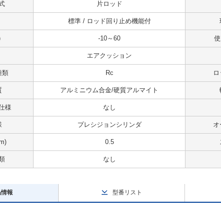
式
片ロッド
標準 / ロッド回り止め機能付
)
-10～60
使
エアクッション
種類
Rc
ロ
質
アルミニウム合金/硬質アルマイト
仕様
なし
様
プレシジョンシリンダ
オ
m)
0.5
類
なし
品情報
型番リスト