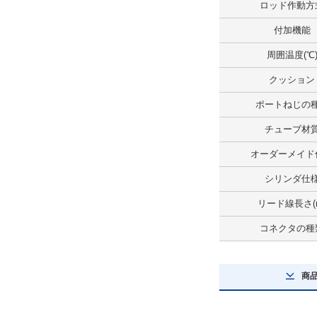
ロッド作動方
リード線長さ(m)
付加機能
0.5
周囲温度(℃
解除
クッション
スイッチ数
ポートねじの
1ヶ付
チューブ材
解除
オーダーメイド
コネクタの種類
シリンダ仕
なし
リード線長さ(
解除
コネクタの種
タイプ
商
MTS40