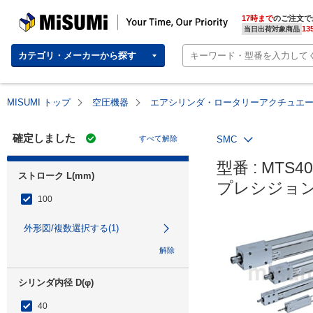
MISUMI | Your Time, Our Priority
17時まで
のご注文で
13
当日出荷対象商品
カテゴリ・メーカーから探す
MISUMI トップ
空圧機器
エアシリンダ・ロータリーアクチュエ
確定しました
すべて解除
SMC
型番 : MTS40
ストローク L(mm)
プレシジョン
100
外形図/複数選択する(1)
解除
シリンダ内径 D(φ)
40