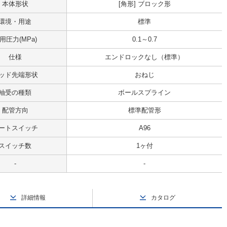
本体形状
[角形] ブロック形
環境・用途
標準
用圧力(MPa)
0.1～0.7
仕様
エンドロックなし（標準）
ッド先端形状
おねじ
軸受の種類
ボールスプライン
配管方向
標準配管形
ートスイッチ
A96
スイッチ数
1ヶ付
-
-
詳細情報
カタログ