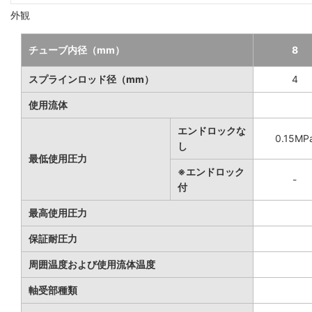
外観
チューブ内径（mm）
8
スプラインロッド径（mm）
4
使用流体
エンドロックな
0.15MP
し
最低使用圧力
※エンドロック
-
付
最高使用圧力
保証耐圧力
周囲温度および使用流体温度
軸受部種類