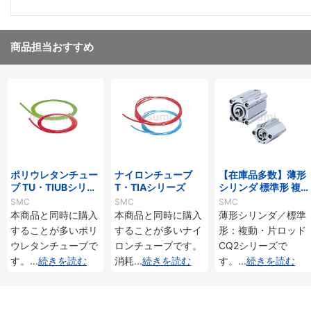
商品担当おすすめ
ポリウレタンチュー
ナイロンチューブ
【在庫品多数】薄形
ブ TU・TIUBシリー
T・TIAシリーズ
シリンダ 標準形 複
ズ
動・片ロッド CQ2
SMC
SMC
SMC
シリーズ
本商品と同時に購入
本商品と同時に購入
薄形シリンダ／標準
することが多いポリ
することが多いナイ
形：複動・片ロッド
ウレタンチューブで
ロンチューブです。
CQ2シリーズで
す。
...
続きを読む
消耗
...
続きを読む
す。
...
続きを読む