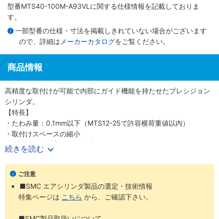
型番MTS40-100M-A93VLに関する仕様情報を記載しておりま
す。
一部型番の仕様・寸法を掲載しきれていない場合がございます
ので、詳細は
メーカーカタログ
をご覧ください。
商品情報
高精度な取付けが可能で内部にガイド機能を持たせたプレシジョン
シリンダ。
【特長】
・たわみ量：0.1mm以下（MTS12-25で許容横荷重値以内）
・取付けスペースの縮小
・設計工数、組立工数の削減
続きを読む
・オートスイッチ4面に取付可能（Φ8は2面）
・3種類の取付けが可能
ご注意
・タップ取付け（底面取付け・前面取付け）、通し穴取付け（両側
■SMC エアシリンダ製品の選定・技術情報
面取付け）
特集ページは
こちら
から、ご確認下さい。
・2種類のロッド先端形状（標準：ロッド先端めねじ、オプション：
ロッド先端おねじ スタッドボルト使用）
■SMC製品取扱いについて