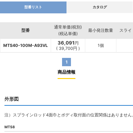
型番リスト
カタログ
通常単価(税別)
型番
最小発注数量
スライ
(税込単価)
36,091
円
MTS40-100M-A93VL
1個
(
39,700
円
)
1
商品情報
外形図
注）スプラインロッド4面巾とボディ取付面の位置関係はありません
MTS8