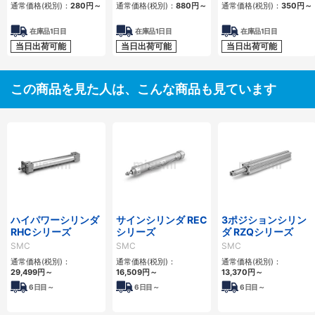
通常価格(税別)：
280
円
～
通常価格(税別)：
880
円
～
通常価格(税別)：
350
円
～
在庫品1日目
在庫品1日目
在庫品1日目
当日出荷可能
当日出荷可能
当日出荷可能
この商品を見た人は、こんな商品も見ています
ハイパワーシリンダ
サインシリンダ REC
3ポジションシリン
RHCシリーズ
シリーズ
ダ RZQシリーズ
SMC
SMC
SMC
通常価格(税別)：
通常価格(税別)：
通常価格(税別)：
29,499
円
～
16,509
円
～
13,370
円
～
6
日目～
6
日目～
6
日目～