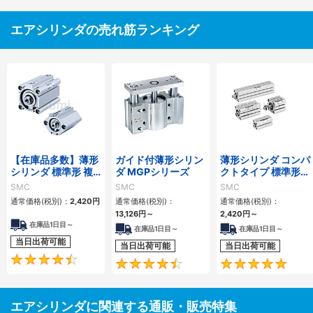
エアシリンダの売れ筋ランキング
【在庫品多数】薄形
ガイド付薄形シリン
薄形シリンダ コンパ
シリンダ 標準形 複
ダ MGPシリーズ
クトタイプ 標準形
動・片ロッド CQ2
複動 片ロッド CQS
SMC
SMC
SMC
シリーズ
シリーズ
通常価格(税別)：
2,420
円
通常価格(税別)：
通常価格(税別)：
13,126
円
～
2,420
円
～
在庫品1日目～
在庫品1日目～
在庫品1日目～
当日出荷可能
当日出荷可能
当日出荷可能
4.5
4.6
エアシリンダに関連する通販・販売特集