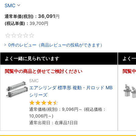
SMC
36,091
通常単価(税別)：
円
(税込単価)：
39,700
円
0
0件のレビュー（商品レビューの投稿ができます）
よく一緒に見られています
よく一
閲覧中の商品と併せてご検討ください
閲覧
SMC
エアシリンダ 標準形 複動・片ロッド MB
シリーズ
4.5
通常価格(税別)：
9,096
円
～
(税込価格：
10,006
円
～)
通常出荷日：在庫品1日目