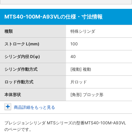
MTS40-100M-A93VLの仕様・寸法情報
種類
特殊シリンダ
ストローク L(mm)
100
シリンダ内径 D(φ)
40
シリンダ作動方式
[複動] 複動
ロッド作動方式
片ロッド
本体形状
[角形] ブロック形
商品詳細をもっと見る
プレシジョンシリンダ MTSシリーズ
の型番MTS40-100M-A93VL
のページです。