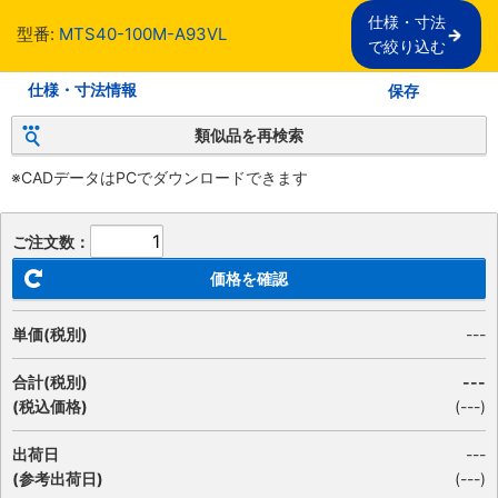
仕様・寸法

型番:
MTS40-100M-A93VL
で絞り込む
仕様・寸法情報
保存
類似品を再検索
※CADデータはPCでダウンロードできます
ご注文数：
価格を確認
単価(税別)
---
合計(税別)
---
(税込価格)
(
---
)
出荷日
---
(参考出荷日)
(---)