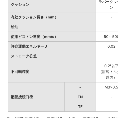
ラバークッ
クッション
ン
有効クッション長さ（mm）
-
給油
使用ピストン速度（mm/s）
50～50
許容運動エネルギー J
0.02
ストローク公差
0.2°以
不回転精度
（許容トル
以内）
-
M3×0.
配管接続口径
TN
-
TF
-