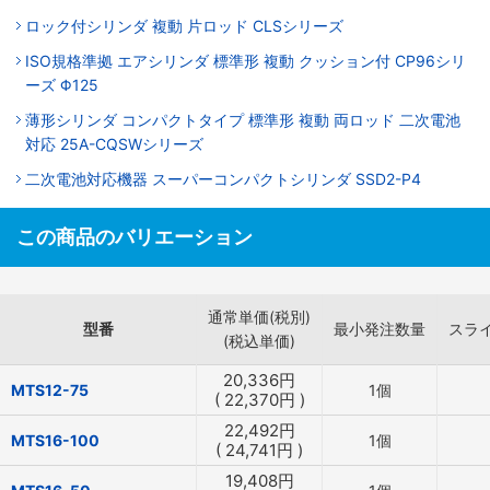
ロック付シリンダ 複動 片ロッド CLSシリーズ
ISO規格準拠 エアシリンダ 標準形 複動 クッション付 CP96シリ
ーズ Φ125
薄形シリンダ コンパクトタイプ 標準形 複動 両ロッド 二次電池
対応 25A-CQSWシリーズ
二次電池対応機器 スーパーコンパクトシリンダ SSD2-P4
この商品のバリエーション
通常単価(税別)
型番
最小発注数量
スラ
(税込単価)
20,336
円
MTS12-75
1個
(
22,370
円
)
22,492
円
MTS16-100
1個
(
24,741
円
)
19,408
円