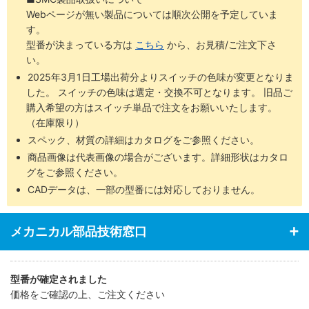
・エアクッション付を標準化（Φ8はラバークッション付）
Webページが無い製品については順次公開を予定していま
・ヘッド側エンドロックタイプをシリーズ化（Φ12～Φ40）
す。
・特殊形状ロッドパッキンにより、従来品の丸ロッド用と同等のシ
型番が決まっている方は
こちら
から、お見積/ご注文下さ
ール性、耐久性を実現
い。
2025年3月1日工場出荷分よりスイッチの色味が変更となりま
した。 スイッチの色味は選定・交換不可となります。 旧品ご
購入希望の方はスイッチ単品で注文をお願いいたします。
（在庫限り）
スペック、材質の詳細はカタログをご参照ください。
商品画像は代表画像の場合がございます。詳細形状はカタロ
グをご参照ください。
CADデータは、一部の型番には対応しておりません。
メカニカル部品技術窓口
型番が確定されました
価格をご確認の上、ご注文ください