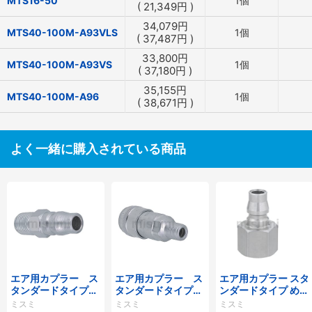
MTS16-50
1個
(
21,349
円
)
34,079
円
MTS40-100M-A93VLS
1個
(
37,487
円
)
33,800
円
MTS40-100M-A93VS
1個
(
37,180
円
)
35,155
円
MTS40-100M-A96
1個
(
38,671
円
)
よく一緒に購入されている商品
エア用カプラー ス
エア用カプラー ス
エア用カプラー スタ
タンダードタイプ
タンダードタイプ
ンダードタイプ めね
おねじプラグ
おねじソケット
じプラグ
ミスミ
ミスミ
ミスミ