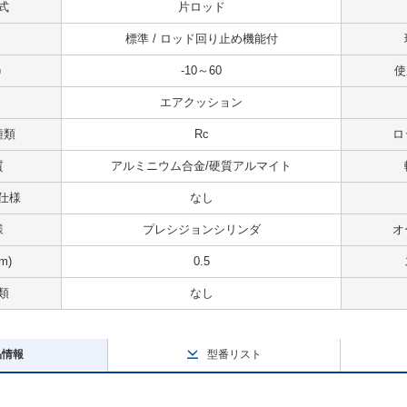
式
片ロッド
標準 / ロッド回り止め機能付
)
-10～60
使
エアクッション
種類
Rc
ロ
質
アルミニウム合金/硬質アルマイト
仕様
なし
様
プレシジョンシリンダ
オ
m)
0.5
類
なし
品情報
型番リスト