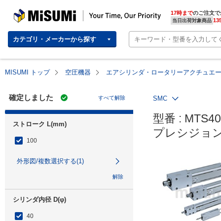
MISUMI | Your Time, Our Priority
17時まで
のご注文で
13
当日出荷対象商品
カテゴリ・メーカーから探す
MISUMI トップ
空圧機器
エアシリンダ・ロータリーアクチュエ
確定しました
すべて解除
SMC
型番 : MTS40-
ストローク L(mm)
プレシジョン
100
外形図/複数選択する(1)
解除
シリンダ内径 D(φ)
40