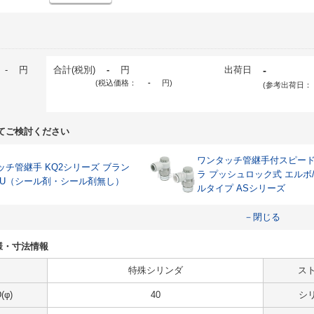
-
円
合計(税別)
-
円
出荷日
-
(税込価格：
-
円
)
(参考出荷日：
てご検討ください
ワンタッチ管継手付スピー
ッチ管継手 KQ2シリーズ ブラン
ラ プッシュロック式 エルボ
Q2U（シール剤・シール剤無し）
ルタイプ ASシリーズ
－閉じる
の仕様・寸法情報
特殊シリンダ
スト
φ)
40
シ