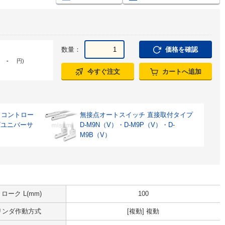
数量：
価格を確認
-
円
)
今すぐ注文
カートへ追加
ドコントロー
無接点オートスイッチ 直接取付タイプ
/ユニバーサ
D-M9N（V）・D-M9P（V）・D-
M9B（V）
ローク L(mm)
100
リンダ作動方式
[複動] 複動