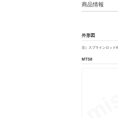
CAD
商品情報
2D
3D
出荷日
外形図
すべて
注）スプラインロッド
19日以内
MTS8