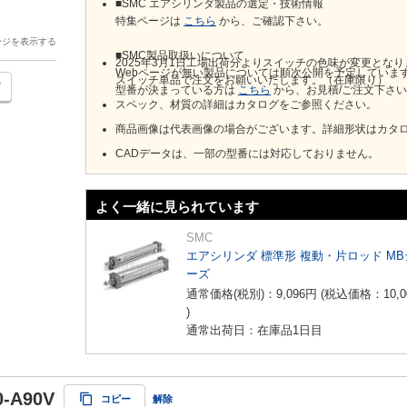
■SMC エアシリンダ製品の選定・技術情報
特集ページは
こちら
から、ご確認下さい。
ージを表示する
■SMC製品取扱いについて
2025年3月1日工場出荷分よりスイッチの色味が変更とな
Webページが無い製品については順次公開を予定していま
スイッチ単品で注文をお願いいたします。（在庫限り）
型番が決まっている方は
こちら
から、お見積/ご注文下さ
スペック、材質の詳細はカタログをご参照ください。
商品画像は代表画像の場合がございます。詳細形状はカタ
CADデータは、一部の型番には対応しておりません。
よく一緒に見られています
SMC
エアシリンダ 標準形 複動・片ロッド MB
ーズ
通常価格(税別)：
9,096
円
(税込価格：
10,0
)
通常出荷日：在庫品1日目
0-A90V
コピー
解除