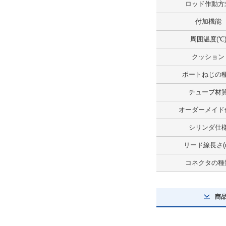
ロッド作動方
リード線長さ(m)
付加機能
0.5
周囲温度(℃
解除
クッション
スイッチ数
ポートねじの
2ヶ付
チューブ材
解除
オーダーメイド
コネクタの種類
シリンダ仕
なし
リード線長さ(
解除
コネクタの種
タイプ
商
MTS40