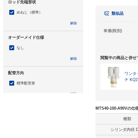
ロッド先端形状
めねじ（標準）
類似品
解除
単価(税別)
オーダーメイド仕様
なし
閲覧中の商品と併せ
解除
配管方向
ワンタ
チ K
標準配管形
解除
オートスイッチ
MTS40-100-A90V
A90V
種類
シリンダ内径 D(
解除