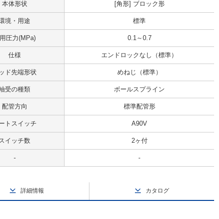
本体形状
[角形] ブロック形
環境・用途
標準
用圧力(MPa)
0.1～0.7
仕様
エンドロックなし（標準）
ッド先端形状
めねじ（標準）
軸受の種類
ボールスプライン
配管方向
標準配管形
ートスイッチ
A90V
スイッチ数
2ヶ付
-
-
詳細情報
カタログ