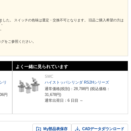
りました。 スイッチの色味は選定・交換不可となります。 旧品ご購入希望の方は
す。
い。
ログをご参照ください。
よく一緒に見られています
SMC
シリ
ハイストッパシリンダ RS2Hシリーズ
通常価格(税別)：
28,798
円
(税込価格：
06
円
31,678
円
)
通常出荷日：6 日目 ～
My部品表保存
CADデータダウンロード