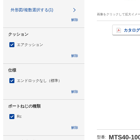
外形図/複数選択する(1)
画像をクリックして拡大イメ
解除
カタログ
クッション
エアクッション
解除
仕様
エンドロックなし（標準）
解除
ポートねじの種類
Rc
解除
MTS40-10
型番
: