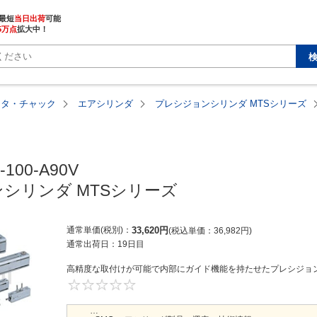
最短
当日出荷
5万点
拡大中！
ータ・チャック
エアシリンダ
プレシジョンシリンダ MTSシリーズ
100-A90V

シリンダ MTSシリーズ
通常単価(税別)
33,620
円
税込単価
36,982
円
通常出荷日：
19日目
高精度な取付けが可能で内部にガイド機能を持たせたプレシジョンシ
0