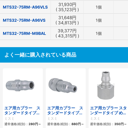
31,930
円
MTS32-75RM-A96VLS
1個
(
35,123
円
)
31,648
円
MTS32-75RM-A96VS
1個
(
34,813
円
)
39,377
円
MTS32-75RM-M9BAL
1個
(
43,315
円
)
よく一緒に購入されている商品
エア用カプラー ス
エア用カプラー ス
エア用カプラー スタ
タンダードタイプ
タンダードタイプ
ンダードタイプ めね
おねじプラグ
おねじソケット
じプラグ
ミスミ
ミスミ
ミスミ
通常価格(税別)：
280
円
～
通常価格(税別)：
880
円
～
通常価格(税別)：
350
円
～