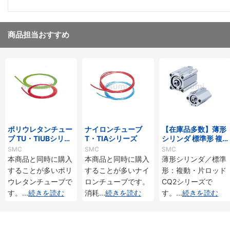
商品担当おすすめ
ポリウレタンチュー
ナイロンチューブ
【在庫品多数】薄形
ブ TU・TIUBシリー
T・TIAシリーズ
シリンダ 標準形 複
ズ
動・片ロッド CQ2
SMC
SMC
SMC
シリーズ
本商品と同時に購入
本商品と同時に購入
薄形シリンダ／標準
することが多いポリ
することが多いナイ
形：複動・片ロッド
ウレタンチューブで
ロンチューブです。
CQ2シリーズで
す。
...
続きを読む
消耗
...
続きを読む
す。
...
続きを読む