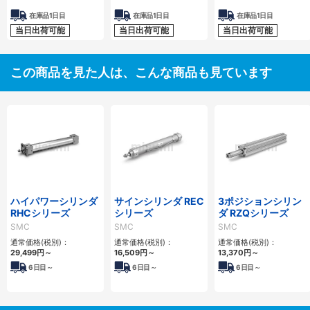
在庫品1日目
在庫品1日目
在庫品1日目
当日出荷可能
当日出荷可能
当日出荷可能
この商品を見た人は、こんな商品も見ています
ハイパワーシリンダ
サインシリンダ REC
3ポジションシリン
RHCシリーズ
シリーズ
ダ RZQシリーズ
SMC
SMC
SMC
通常価格(税別)：
通常価格(税別)：
通常価格(税別)：
29,499
円
～
16,509
円
～
13,370
円
～
6
日目～
6
日目～
6
日目～