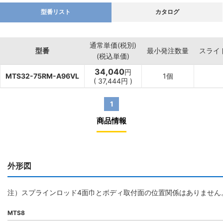
型番リスト
カタログ
通常単価(税別)
型番
最小発注数量
スライ
(税込単価)
34,040
円
MTS32-75RM-A96VL
1個
(
37,444
円
)
1
商品情報
外形図
注）スプラインロッド4面巾とボディ取付面の位置関係はありません
MTS8