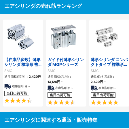
エアシリンダの売れ筋ランキング
【在庫品多数】薄形
ガイド付薄形シリン
薄形シリンダ コンパ
シリンダ 標準形 複
ダ MGPシリーズ
クトタイプ 標準形
動・片ロッド CQ2
複動 片ロッド CQS
SMC
SMC
SMC
シリーズ
シリーズ
通常価格(税別)：
2,420
円
通常価格(税別)：
通常価格(税別)：
13,126
円
～
2,420
円
～
在庫品1日目～
在庫品1日目～
在庫品1日目～
当日出荷可能
当日出荷可能
当日出荷可能
4.5
4.6
エアシリンダに関連する通販・販売特集