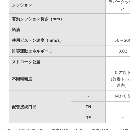
ラバークッ
クッション
ン
有効クッション長さ（mm）
-
給油
使用ピストン速度（mm/s）
50～50
許容運動エネルギー J
0.02
ストローク公差
0.2°以
不回転精度
（許容トル
以内）
-
M3×0.
配管接続口径
TN
-
TF
-