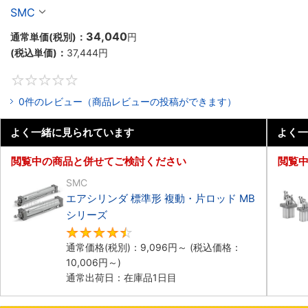
SMC
34,040
通常単価(税別)：
円
(税込単価)：
37,444
円
0
0件のレビュー（商品レビューの投稿ができます）
よく一緒に見られています
よく一
閲覧中の商品と併せてご検討ください
閲覧
SMC
エアシリンダ 標準形 複動・片ロッド MB
シリーズ
4.5
通常価格(税別)：
9,096
円
～
(税込価格：
10,006
円
～)
通常出荷日：在庫品1日目