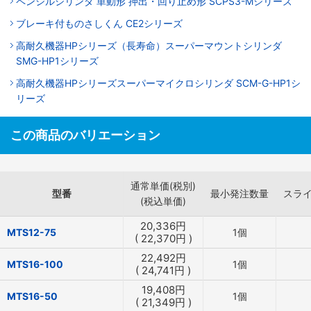
ペンシルシリンダ 単動形 押出・回り止め形 SCPS3-Mシリーズ
ブレーキ付ものさしくん CE2シリーズ
高耐久機器HPシリーズ（長寿命）スーパーマウントシリンダ
SMG-HP1シリーズ
高耐久機器HPシリーズスーパーマイクロシリンダ SCM-G-HP1シ
リーズ
この商品のバリエーション
通常単価(税別)
型番
最小発注数量
スラ
(税込単価)
20,336
円
MTS12-75
1個
(
22,370
円
)
22,492
円
MTS16-100
1個
(
24,741
円
)
19,408
円
MTS16-50
1個
(
21,349
円
)