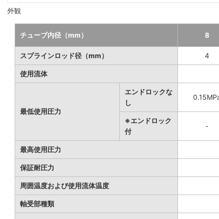
外観
チューブ内径（mm）
8
スプラインロッド径（mm）
4
使用流体
エンドロックな
0.15MP
し
最低使用圧力
※エンドロック
-
付
最高使用圧力
保証耐圧力
周囲温度および使用流体温度
軸受部種類