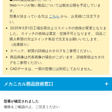
・エアクッション付を標準化（Φ8はラバークッション付）
Webページが無い製品については順次公開を予定していま
・ヘッド側エンドロックタイプをシリーズ化（Φ12～Φ40）
す。
・特殊形状ロッドパッキンにより、従来品の丸ロッド用と同等のシ
型番が決まっている方は
こちら
から、お見積/ご注文下さ
ール性、耐久性を実現
い。
2025年3月1日工場出荷分よりスイッチの色味が変更となりま
した。 スイッチの色味は選定・交換不可となります。 旧品ご
購入希望の方はスイッチ単品で注文をお願いいたします。
（在庫限り）
スペック、材質の詳細はカタログをご参照ください。
商品画像は代表画像の場合がございます。詳細形状はカタロ
グをご参照ください。
CADデータは、一部の型番には対応しておりません。
メカニカル部品技術窓口
型番が確定されました
価格をご確認の上、ご注文ください