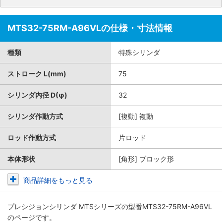
MTS32-75RM-A96VLの仕様・寸法情報
種類
特殊シリンダ
ストローク L(mm)
75
シリンダ内径 D(φ)
32
シリンダ作動方式
[複動] 複動
ロッド作動方式
片ロッド
本体形状
[角形] ブロック形
商品詳細をもっと見る
プレシジョンシリンダ MTSシリーズ
の型番MTS32-75RM-A96VL
のページです。