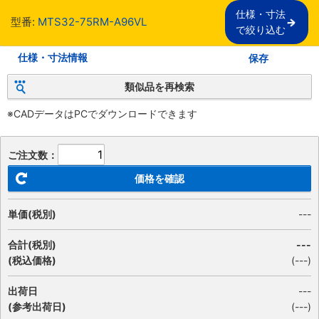
仕様・寸法

型番:
MTS32-75RM-A96VL
で絞り込む
仕様・寸法情報
保存
類似品を再検索
※CADデータはPCでダウンロードできます
ご注文数：
価格を確認
単価(税別)
---
合計(税別)
---
(税込価格)
(
---
)
出荷日
---
(参考出荷日)
(---)