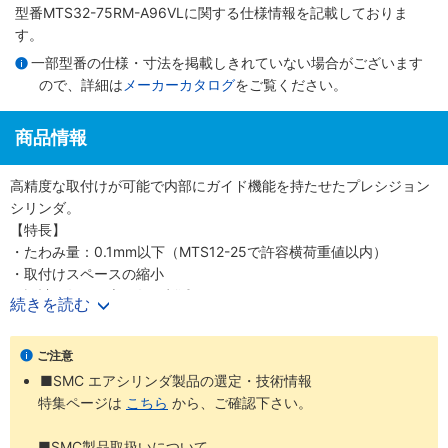
型番MTS32-75RM-A96VLに関する仕様情報を記載しておりま
す。
一部型番の仕様・寸法を掲載しきれていない場合がございます
ので、詳細は
メーカーカタログ
をご覧ください。
商品情報
高精度な取付けが可能で内部にガイド機能を持たせたプレシジョン
シリンダ。
【特長】
・たわみ量：0.1mm以下（MTS12-25で許容横荷重値以内）
・取付けスペースの縮小
・設計工数、組立工数の削減
続きを読む
・オートスイッチ4面に取付可能（Φ8は2面）
・3種類の取付けが可能
ご注意
・タップ取付け（底面取付け・前面取付け）、通し穴取付け（両側
■SMC エアシリンダ製品の選定・技術情報
面取付け）
特集ページは
こちら
から、ご確認下さい。
・2種類のロッド先端形状（標準：ロッド先端めねじ、オプション：
ロッド先端おねじ スタッドボルト使用）
■SMC製品取扱いについて