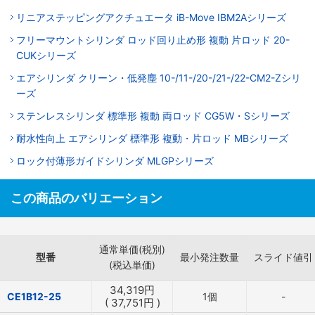
リニアステッピングアクチュエータ iB-Move IBM2Aシリーズ
フリーマウントシリンダ ロッド回り止め形 複動 片ロッド 20-
CUKシリーズ
エアシリンダ クリーン・低発塵 10-/11-/20-/21-/22-CM2-Zシリ
ーズ
ステンレスシリンダ 標準形 複動 両ロッド CG5W・Sシリーズ
耐水性向上 エアシリンダ 標準形 複動・片ロッド MBシリーズ
ロック付薄形ガイドシリンダ MLGPシリーズ
この商品のバリエーション
通常単価(税別)
型番
最小発注数量
スライド値引
(税込単価)
34,319
円
CE1B12-25
1個
-
(
37,751
円
)