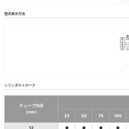
型式表示方法
シリンダストローク
チューブ内径
（mm）
25
50
75
100
12
●
●
●
●