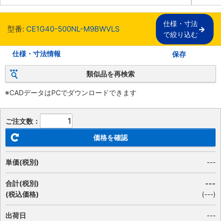
仕様・寸法

型番:
CE1G40-500NL-M9BWVLS
で絞り込む
仕様・寸法情報
保存
類似品を再検索
※CADデータはPCでダウンロードできます
ご注文数：
価格を確認
単価(税別)
---
合計(税別)
---
(税込価格)
(
---
)
出荷日
---