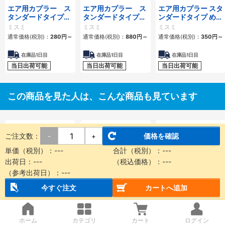
エア用カプラー ス
エア用カプラー ス
エア用カプラー スタ
タンダードタイプ
タンダードタイプ
ンダードタイプ めね
おねじプラグ
おねじソケット
じプラグ
ミスミ
ミスミ
ミスミ
通常価格(税別)：
280
円
～
通常価格(税別)：
880
円
～
通常価格(税別)：
350
円
～
在庫品1日目
在庫品1日目
在庫品1日目
当日出荷可能
当日出荷可能
当日出荷可能
この商品を見た人は、こんな商品も見ています
ご注文数：
価格を確認
-
+
単価（税別）：
---
合計（税別）：
---
出荷日：
---
（税込価格）：
---
（参考出荷日）：
---
今すぐ注文
カートへ追加
ブレーキ付ものさし
高精度ものさしくん
Pシリンダ（ポジシ
くん CE2シリーズ
ピストン回り止め形
ョナ付シリンダ）
CEP1シリーズ
CPA2/CPS1シリー
SMC
SMC
SMC
ズ
通常価格(税別)：
通常価格(税別)：
通常価格(税別)：
ホーム
カテゴリ
カート
ログイン