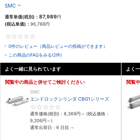
SMC
87,989
通常単価(税別)：
円
(税込単価)：
96,788
円
0
0件のレビュー（商品レビューの投稿ができます）
この商品のFAQをみる(2件)
よく一緒に見られています
よく一
閲覧中の商品と併せてご検討ください
閲覧
SMC
エンドロックシリンダ CBG1シリーズ
0
通常価格(税別)：
8,369
円
～
(税込価格：
9,206
円
～)
通常出荷日：6 日目 ～