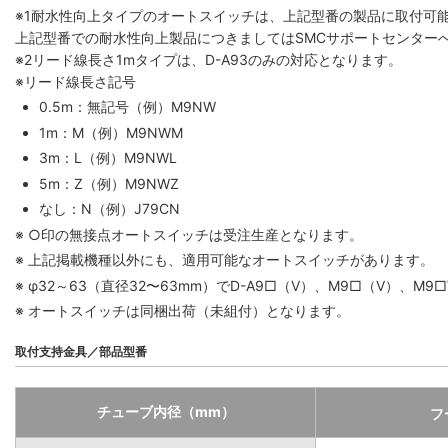
※1
耐水性向上タイプのオートスイッチは、上記型番の製品に取付可
上記型番での耐水性向上製品につきましてはSMCサポートセンター
※2
リード線長さ1mタイプは、D-A93のみの対応となります。
※リード線長さ記号
0.5m：無記号（例）M9NW
1m：M（例）M9NWM
3m：L（例）M9NWL
5m：Z（例）M9NWZ
なし：N（例）J79CN
※ ○印の無接点オートスイッチは受注生産となります。
※ 上記掲載機種以外にも、適用可能なオートスイッチがあります。
※ φ32～63（直径32〜63mm）でD-A9□（V）、M9□（V
※ オートスイッチは同梱出荷（未組付）となります。
取付支持金具／部品型番
チューブ内径（mm）
フ