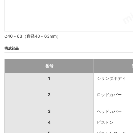
φ40～63（直径40～63mm）
構成部品
番号
1
シリンダボディ
2
ロッドカバー
3
ヘッドカバー
4
ピストン