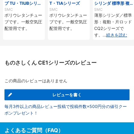
ブ TU・TIUBシリー
T・TIAシリーズ
シリンダ 標準形 複
ズ
動・片ロッド CQ2
SMC
SMC
SMC
シリーズ
ポリウレタンチュー
ポリウレタンチュー
薄形シリンダ／標準
ブです。一般空気圧
ブです。一般空気圧
形：複動・片ロッド
配管用です。
配管用です。
CQ2シリーズで
す。
...
続きを読む
ものさしくん CE1シリーズのレビュー
この商品のレビューはありません
レビューを書く
毎月3件以上の商品レビュー投稿で投稿件数×500円分の値引クー
ポンプレゼント！
よくあるご質問（FAQ）