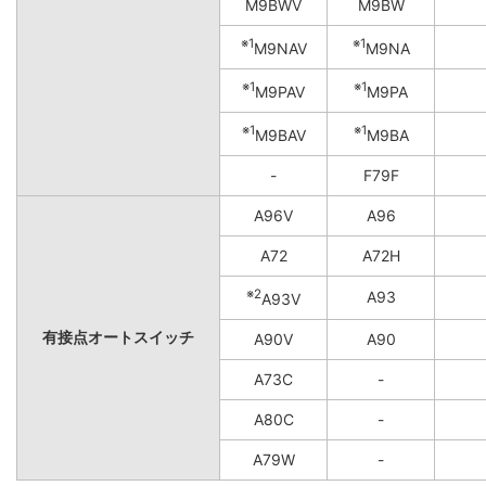
M9BWV
M9BW
※1
※1
M9NAV
M9NA
※1
※1
M9PAV
M9PA
※1
※1
M9BAV
M9BA
-
F79F
A96V
A96
A72
A72H
※2
A93
A93V
有接点オートスイッチ
A90V
A90
A73C
-
A80C
-
A79W
-