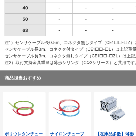
40
-
-
-
50
-
-
-
63
-
-
-
注1）センサケーブル長0.5m、コネクタ無しタイプ（CE1□□-□Z
センサケーブル長3m、コネクタ付タイプ（CE1□□-□L）は上記重量
センサケーブル長3m、コネクタ無しタイプ（CE1□□-□ZL）は上記
注2）取付支持金具重量は薄形シリンダ（CQ2シリーズ）と共用です
商品担当おすすめ
ポリウレタンチュー
ナイロンチューブ
【在庫品多数】薄形