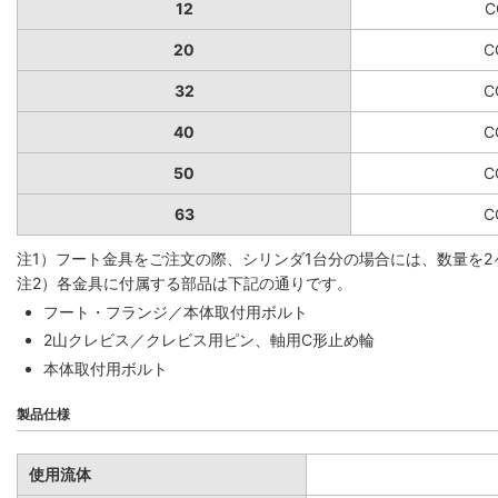
12
C
20
C
32
C
40
C
50
C
63
C
注1）フート金具をご注文の際、シリンダ1台分の場合には、数量を2
注2）各金具に付属する部品は下記の通りです。
フート・フランジ／本体取付用ボルト
2山クレビス／クレビス用ピン、軸用C形止め輪
本体取付用ボルト
製品仕様
使用流体