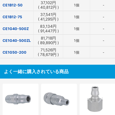
37,102
円
CE1B12-50
1個
-
(
40,812
円
)
37,541
円
CE1B12-75
1個
-
(
41,295
円
)
83,134
円
CE1G40-500Z
1個
-
(
91,447
円
)
81,718
円
CE1G40-500ZL
1個
-
(
89,890
円
)
71,526
円
CE1G50-200
1個
-
(
78,679
円
)
よく一緒に購入されている商品