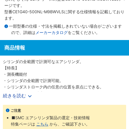
ージです。
型番CE1G40-500NL-M9BWVLSに関する仕様情報を記載しており
ます。
一部型番の仕様・寸法を掲載しきれていない場合がございます
ので、詳細は
メーカーカタログ
をご覧ください。
商品情報
シリンダの全範囲で計測可なエアシリンダ。
【特長】
・測長機能付
・シリンダの全範囲で計測可能。
・シリンダストローク内の任意の位置を原点にできる。
・分解能0.1mm（精度±0.2mm）
続きを読む
・電源電圧DC12～24V
・ストロークバリエーションの充実
ご注意
・耐ノイズ性向上
■SMC エアシリンダ製品の選定・技術情報
特集ページは
こちら
から、ご確認下さい。