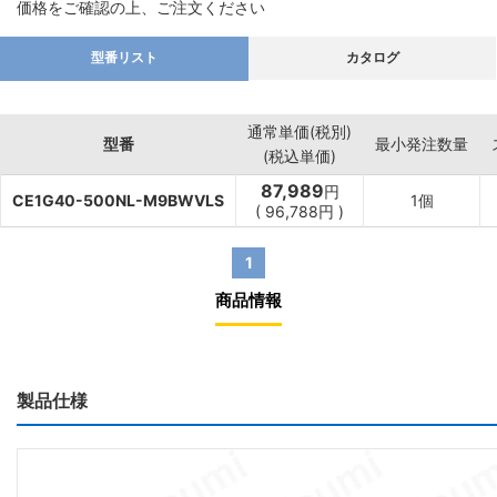
価格をご確認の上、ご注文ください
型番リスト
カタログ
通常単価(税別)
型番
最小発注数量
(税込単価)
87,989
円
CE1G40-500NL-M9BWVLS
1個
(
96,788
円
)
1
商品情報
製品仕様