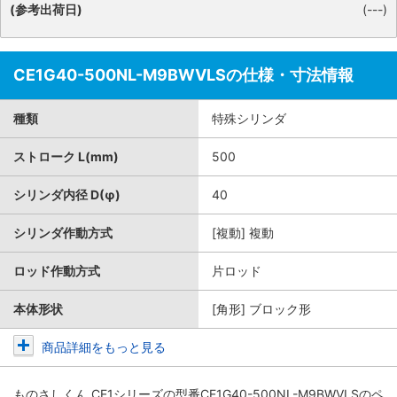
(参考出荷日)
(---)
CE1G40-500NL-M9BWVLSの仕様・寸法情報
種類
特殊シリンダ
ストローク L(mm)
500
シリンダ内径 D(φ)
40
シリンダ作動方式
[複動] 複動
ロッド作動方式
片ロッド
本体形状
[角形] ブロック形
商品詳細をもっと見る
ものさしくん CE1シリーズ
の型番CE1G40-500NL-M9BWVLSのペ