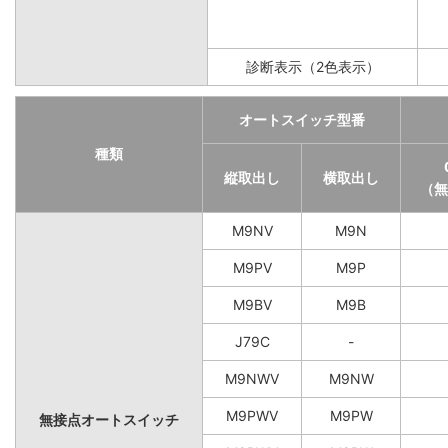
診断表示（2色表示）
オートスイッチ型番
種類
縦取出し
横取出し
（無
M9NV
M9N
M9PV
M9P
M9BV
M9B
J79C
-
M9NWV
M9NW
M9PWV
M9PW
無接点オートスイッチ