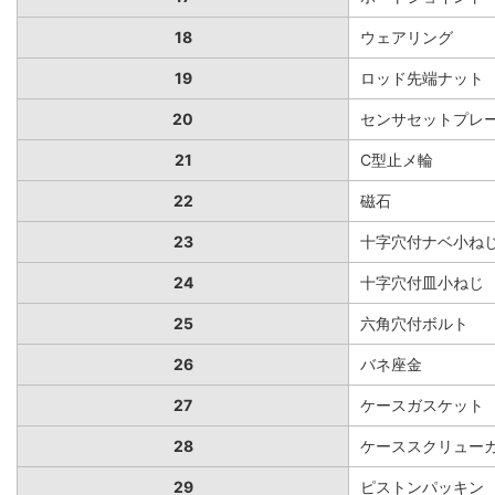
18
ウェアリング
19
ロッド先端ナット
20
センサセットプレ
21
C型止メ輪
22
磁石
23
十字穴付ナベ小ね
24
十字穴付皿小ねじ
25
六角穴付ボルト
26
バネ座金
27
ケースガスケット
28
ケーススクリュー
29
ピストンパッキン