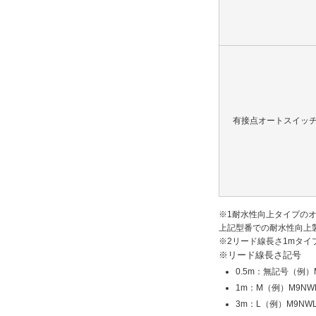
有接点オートスイッ
※1
耐水性向上タイプの
上記型番での耐水性向上
※2
リード線長さ1mタイ
※リード線長さ記号
0.5m：無記号（例）
1m：M（例）M9NW
3m：L（例）M9NW