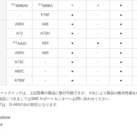
※1
※1
○
○
●
M9BAV
M9BA
-
F79F
●
-
●
A96V
A96
●
-
●
A72
A72H
●
-
●
※2
A93
●
●
●
A93V
チ
A90V
A90
●
-
●
A73C
-
●
-
●
A80C
-
●
-
●
A79W
-
●
-
●
オートスイッチは、上記型番の製品に取付可能ですが、それにより製品の耐水性能を
製品につきましてはSMCサポートセンターへお問い合わせください。
プは、D-A93のみの対応となります。
M9NW
M
L