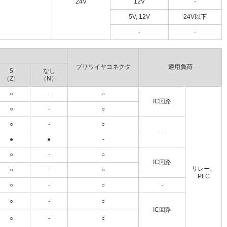
24V
12V
-
5V, 12V
24V以下
-
-
プリワイヤコネクタ
適用負荷
5
なし
（Z）
（N）
○
-
○
IC回路
○
-
○
○
-
○
-
●
●
-
○
-
○
IC回路
リレー、
○
-
○
PLC
○
-
○
-
○
-
○
IC回路
○
-
○