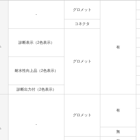
グロメット
-
コネクタ
診断表示（2色表示）
チ
有
グロメット
耐水性向上品（2色表示）
診断出力付（2色表示）
有
グロメット
-
チ
無