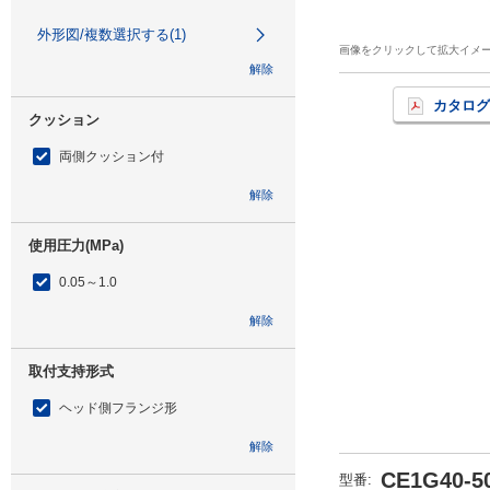
外形図/複数選択する(1)
画像をクリックして拡大イメ
解除
カタログ
クッション
両側クッション付
解除
使用圧力(MPa)
0.05～1.0
解除
取付支持形式
ヘッド側フランジ形
解除
CE1G40-5
型番
: