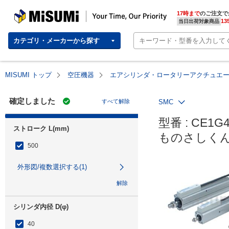
MISUMI | Your Time, Our Priority
17時まで
のご注文で
13
当日出荷対象商品
カテゴリ・メーカーから探す
MISUMI トップ
空圧機器
エアシリンダ・ロータリーアクチュエ
確定しました
すべて解除
SMC
型番 : CE1G4
ストローク L(mm)
ものさしくん
500
外形図/複数選択する(1)
解除
シリンダ内径 D(φ)
40