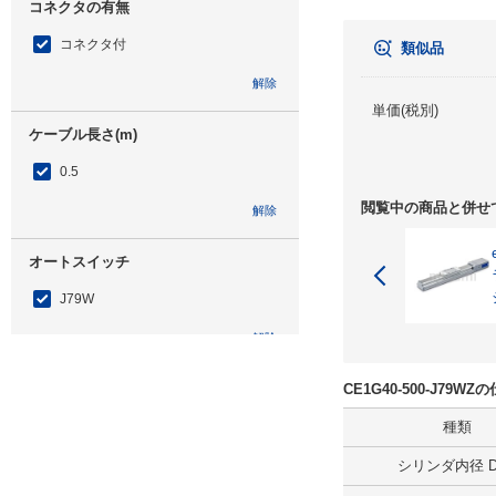
コネクタの有無
コネクタ付
類似品
解除
単価(税別)
ケーブル長さ(m)
0.5
閲覧中の商品と併せ
解除
オートスイッチ
J79W
解除
リード線長さ(m)
CE1G40-500-J79
5
種類
シリンダ内径 D(
解除