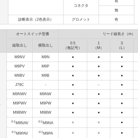
有
コネクタ
無
診断表示（2色表示）
グロメット
有
オートスイッチ型番
リード線長さ（m）
0.5
1
3
縦取出し
横取出し
（無記号）
（M）
（L）
M9NV
M9N
●
●
●
M9PV
M9P
●
●
●
M9BV
M9B
●
●
●
J79C
-
●
-
●
M9NWV
M9NW
●
●
●
M9PWV
M9PW
●
●
●
チ
M9BWV
M9BW
●
●
●
※1
※1
○
○
●
M9NAV
M9NA
※1
※1
○
○
●
M9PAV
M9PA