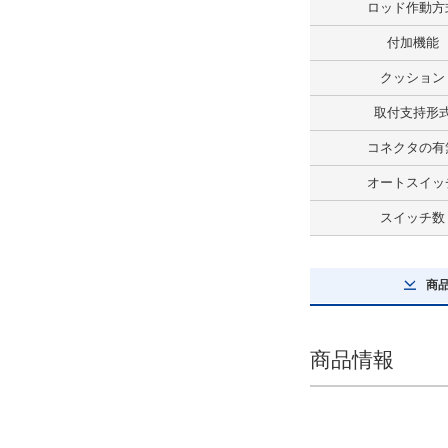
ロッド作動方
スイッチ数
付加機能
2
クッション
解除
取付支持形
コネクタの種類
コネクタの有
なし
オートスイッ
解除
スイッチ数
タイプ
CE1G
商
CAD
商品情報
2D
3D