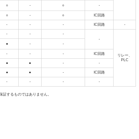
○
-
○
-
○
-
○
IC回路
-
-
-
IC回路
-
-
-
-
-
●
-
-
-
-
-
IC回路
リレー、
PLC
●
●
-
-
●
●
-
IC回路
-
-
-
-
保証するものではありません。