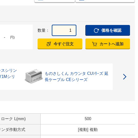
数量：
価格を確認
-
円
)
今すぐ注文
カートへ追加
レスシリン
ものさしくん カウンタ CUｼﾘｰズ 延
Y1Mシリ
長ケーブル CEシリーズ
ローク L(mm)
500
リンダ作動方式
[複動] 複動