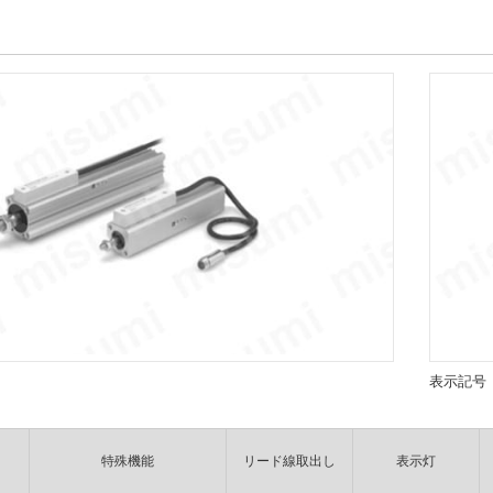
表示記号
特殊機能
リード線取出し
表示灯