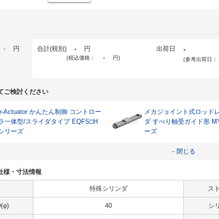
-
円
合計(税別)
-
円
出荷日
-
(税込価格：
-
円
)
(参考出荷日：
てご検討ください
e-Actuator かんたん制御 コントロー
メカジョイント式ロッド
ラ一体型/スライダタイプ EQFS□H
ダ すべり軸受ガイド形 M
シリーズ
ーズ
－閉じる
WZの仕様・寸法情報
特殊シリンダ
スト
φ)
40
シ