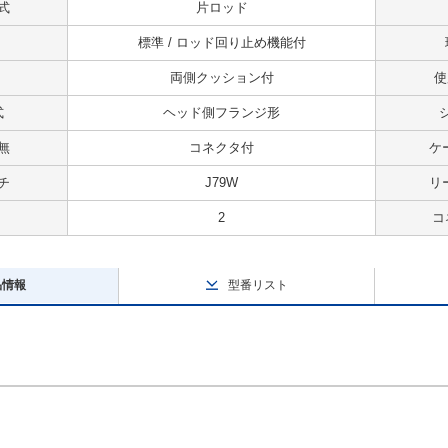
式
片ロッド
標準 / ロッド回り止め機能付
両側クッション付
使
式
ヘッド側フランジ形
無
コネクタ付
ケ
チ
J79W
リ
2
コ
品情報
型番リスト