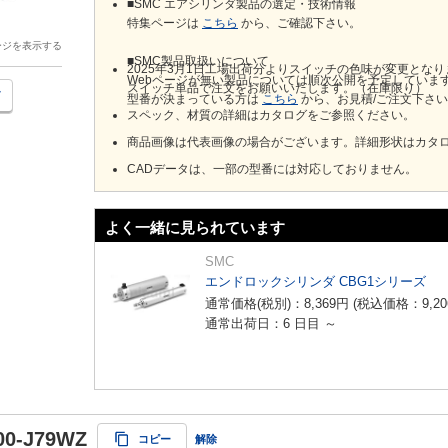
■SMC エアシリンダ製品の選定・技術情報
特集ページは
こちら
から、ご確認下さい。
ージを表示する
■SMC製品取扱いについて
2025年3月1日工場出荷分よりスイッチの色味が変更とな
Webページが無い製品については順次公開を予定していま
スイッチ単品で注文をお願いいたします。（在庫限り）
型番が決まっている方は
こちら
から、お見積/ご注文下さ
スペック、材質の詳細はカタログをご参照ください。
商品画像は代表画像の場合がございます。詳細形状はカタ
CADデータは、一部の型番には対応しておりません。
よく一緒に見られています
SMC
エンドロックシリンダ CBG1シリーズ
通常価格(税別)：
8,369
円
(税込価格：
9,20
通常出荷日：6 日目 ～
00-J79WZ
コピー
解除