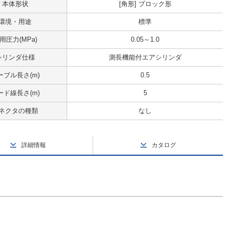
本体形状
[角形] ブロック形
環境・用途
標準
用圧力(MPa)
0.05～1.0
シリンダ仕様
測長機能付エアシリンダ
ーブル長さ(m)
0.5
ード線長さ(m)
5
ネクタの種類
なし
詳細情報
カタログ