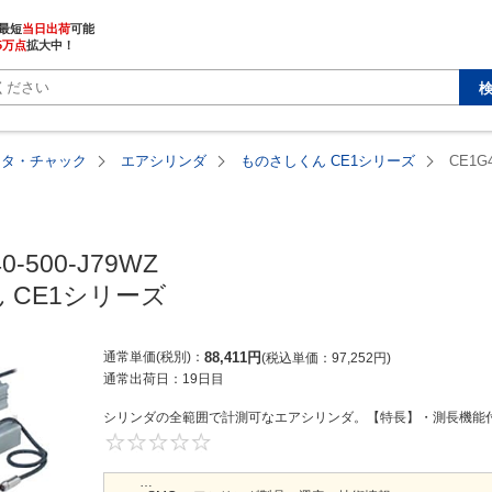
最短
当日出荷
5万点
拡大中！
ータ・チャック
エアシリンダ
ものさしくん CE1シリーズ
CE1G4
0-500-J79WZ

 CE1シリーズ
通常単価(税別)
88,411
円
税込単価
97,252
円
通常出荷日：
19日目
シリンダの全範囲で計測可なエアシリンダ。【特長】・測長機能付
0