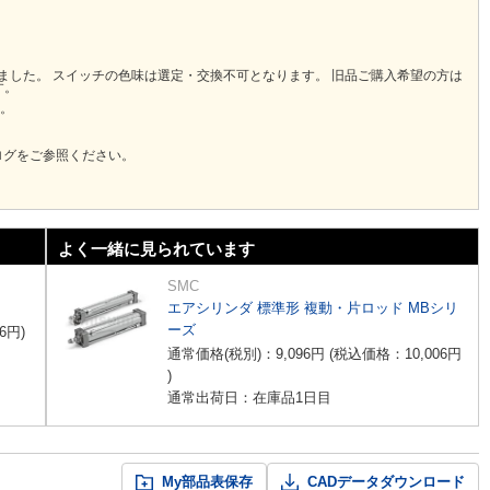
りました。 スイッチの色味は選定・交換不可となります。 旧品ご購入希望の方は
す。
い。
ログをご参照ください。
よく一緒に見られています
SMC
エアシリンダ 標準形 複動・片ロッド MBシリ
ーズ
6
円
)
通常価格(税別)：
9,096
円
(税込価格：
10,006
円
)
通常出荷日：在庫品1日目
My部品表保存
CADデータダウンロード