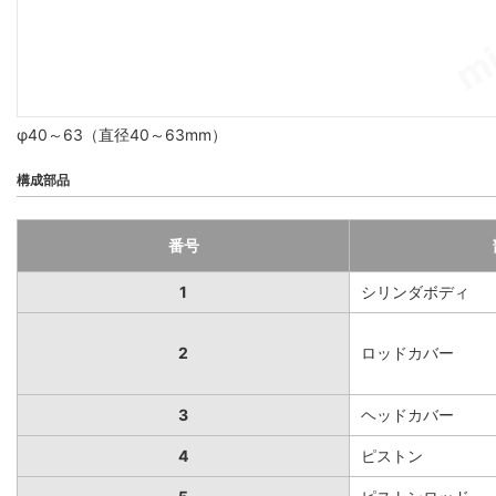
φ40～63（直径40～63mm）
構成部品
番号
1
シリンダボディ
2
ロッドカバー
3
ヘッドカバー
4
ピストン