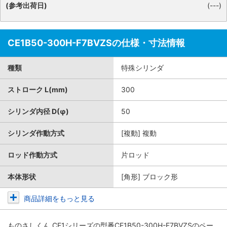
(参考出荷日)
(---)
CE1B50-300H-F7BVZSの仕様・寸法情報
種類
特殊シリンダ
ストローク L(mm)
300
シリンダ内径 D(φ)
50
シリンダ作動方式
[複動] 複動
ロッド作動方式
片ロッド
本体形状
[角形] ブロック形
商品詳細をもっと見る
ものさしくん CE1シリーズ
の型番CE1B50-300H-F7BVZSのペー