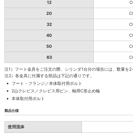
12
C
20
C
32
C
40
C
50
C
63
C
注1）フート金具をご注文の際、シリンダ1台分の場合には、数量を2
注2）各金具に付属する部品は下記の通りです。
フート・フランジ／本体取付用ボルト
2山クレビス／クレビス用ピン、軸用C形止め輪
本体取付用ボルト
製品仕様
使用流体