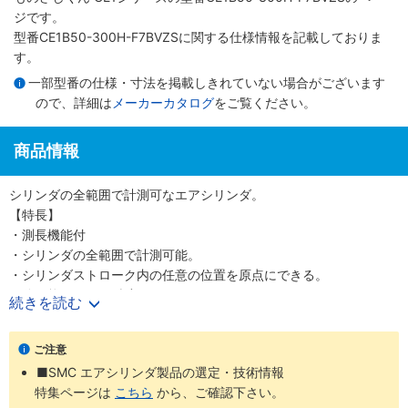
ジです。
型番CE1B50-300H-F7BVZSに関する仕様情報を記載しておりま
す。
一部型番の仕様・寸法を掲載しきれていない場合がございます
ので、詳細は
メーカーカタログ
をご覧ください。
商品情報
シリンダの全範囲で計測可なエアシリンダ。
【特長】
・測長機能付
・シリンダの全範囲で計測可能。
・シリンダストローク内の任意の位置を原点にできる。
・分解能0.1mm（精度±0.2mm）
続きを読む
・電源電圧DC12～24V
・ストロークバリエーションの充実
ご注意
・耐ノイズ性向上
■SMC エアシリンダ製品の選定・技術情報
特集ページは
こちら
から、ご確認下さい。