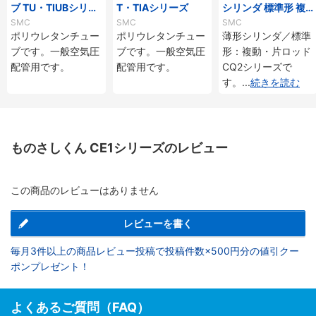
ブ TU・TIUBシリー
T・TIAシリーズ
シリンダ 標準形 複
ズ
動・片ロッド CQ2
SMC
SMC
SMC
シリーズ
ポリウレタンチュー
ポリウレタンチュー
薄形シリンダ／標準
ブです。一般空気圧
ブです。一般空気圧
形：複動・片ロッド
配管用です。
配管用です。
CQ2シリーズで
す。
...
続きを読む
ものさしくん CE1シリーズのレビュー
この商品のレビューはありません
レビューを書く
毎月3件以上の商品レビュー投稿で投稿件数×500円分の値引クー
ポンプレゼント！
よくあるご質問（FAQ）