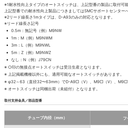
※1
耐水性向上タイプのオートスイッチは、上記型番の製品に取付可
上記型番での耐水性向上製品につきましてはSMCサポートセンター
※2
リード線長さ1mタイプは、D-A93のみの対応となります。
※リード線長さ記号
0.5m：無記号（例）M9NW
1m：M（例）M9NWM
3m：L（例）M9NWL
5m：Z（例）M9NWZ
なし：N（例）J79CN
※ ○印の無接点オートスイッチは受注生産となります。
※ 上記掲載機種以外にも、適用可能なオートスイッチがあります。
※ φ32～63（直径32〜63mm）でD-A9□（V）、M9□（V
※ オートスイッチは同梱出荷（未組付）となります。
取付支持金具／部品型番
チューブ内径（mm）
フ