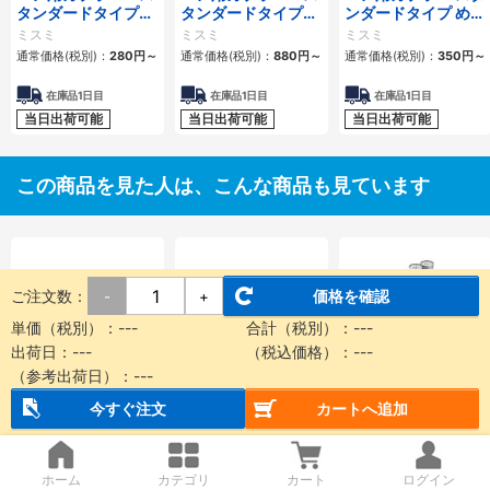
タンダードタイプ
タンダードタイプ
ンダードタイプ めね
おねじプラグ
おねじソケット
じプラグ
ミスミ
ミスミ
ミスミ
通常価格(税別)：
280
円
～
通常価格(税別)：
880
円
～
通常価格(税別)：
350
円
～
在庫品1日目
在庫品1日目
在庫品1日目
当日出荷可能
当日出荷可能
当日出荷可能
この商品を見た人は、こんな商品も見ています
ご注文数：
価格を確認
-
+
単価（税別）：
---
合計（税別）：
---
出荷日：
---
（税込価格）：
---
（参考出荷日）：
---
ブレーキ付ものさし
高精度ものさしくん
Pシリンダ（ポジシ
くん CE2シリーズ
ピストン回り止め形
ョナ付シリンダ）
今すぐ注文
カートへ追加
CEP1シリーズ
CPA2/CPS1シリー
SMC
SMC
SMC
ズ
通常価格(税別)：
通常価格(税別)：
通常価格(税別)：
81,439
円
～
50,450
円
～
46,568
円
～
ホーム
カテゴリ
カート
ログイン