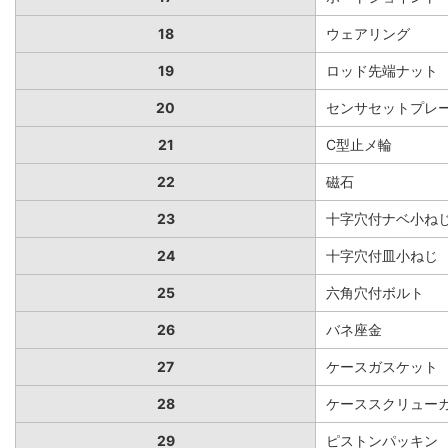
18
ウェアリング
19
ロッド先端ナット
20
センサセットプレ
21
C型止メ輪
22
磁石
23
十字穴付ナベ小ね
24
十字穴付皿小ねじ
25
六角穴付ボルト
26
バネ座金
27
ケースガスケット
28
ケーススクリュー
29
ピストンパッキン