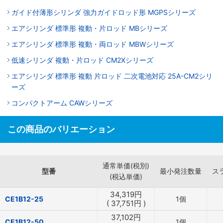
ガイド付薄形シリンダ 強力ガイドロッド形 MGPSシリーズ
エアシリンダ 標準形 複動・片ロッド MBシリーズ
エアシリンダ 標準形 複動・両ロッド MBWシリーズ
低速シリンダ 複動・片ロッド CM2Xシリーズ
エアシリンダ 標準形 複動 片ロッド 二次電池対応 25A-CM2シリ
ーズ
コンパクトアーム CAWシリーズ
この商品のバリエーション
通常単価(税別)
型番
最小発注数量
ス
(税込単価)
34,319
円
CE1B12-25
1個
(
37,751
円
)
37,102
円
CE1B12-50
1個