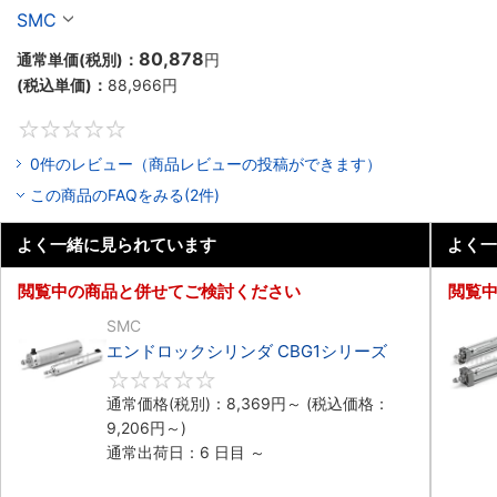
SMC
80,878
通常単価(税別)：
円
(税込単価)：
88,966
円
0
0件のレビュー（商品レビューの投稿ができます）
この商品のFAQをみる(2件)
よく一緒に見られています
よく一
閲覧中の商品と併せてご検討ください
閲覧
SMC
エンドロックシリンダ CBG1シリーズ
0
通常価格(税別)：
8,369
円
～
(税込価格：
9,206
円
～)
通常出荷日：6 日目 ～