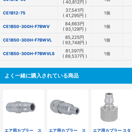
(
40,812
円
)
37,541
円
CE1B12-75
1個
(
41,295
円
)
84,663
円
CE1B50-300H-F7BWV
1個
(
93,129
円
)
85,225
円
CE1B50-300H-F7BWVL
1個
(
93,748
円
)
81,397
円
CE1B50-300H-F7BWVLS
1個
(
89,537
円
)
よく一緒に購入されている商品
エア用カプラー ス
エア用カプラー ス
エア用カプラー スタ