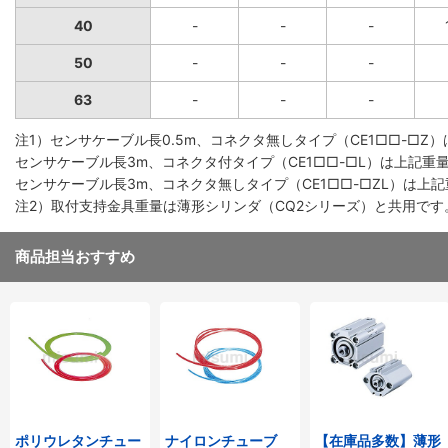
40
-
-
-
50
-
-
-
63
-
-
-
注1）センサケーブル長0.5m、コネクタ無しタイプ（CE1□□-□Z
センサケーブル長3m、コネクタ付タイプ（CE1□□-□L）は上記重量
センサケーブル長3m、コネクタ無しタイプ（CE1□□-□ZL）は上記
注2）取付支持金具重量は薄形シリンダ（CQ2シリーズ）と共用です
商品担当おすすめ
ポリウレタンチュー
ナイロンチューブ
【在庫品多数】薄形