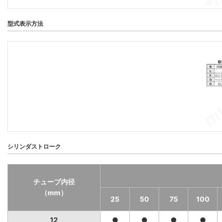
型式表示方法
シリンダストローク
チューブ内径
（mm）
25
50
75
100
12
●
●
●
●