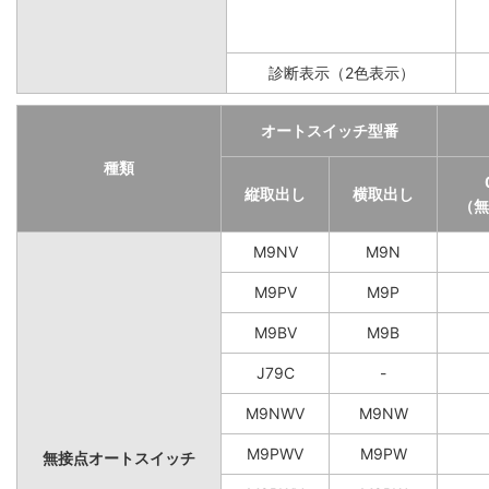
診断表示（2色表示）
オートスイッチ型番
種類
縦取出し
横取出し
（無
M9NV
M9N
M9PV
M9P
M9BV
M9B
J79C
-
M9NWV
M9NW
M9PWV
M9PW
無接点オートスイッチ