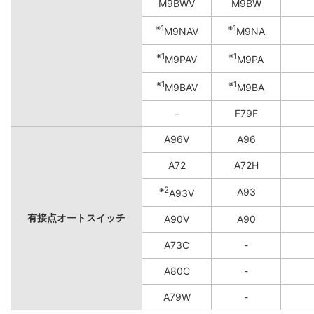
M9BWV
M9BW
※1
※1
M9NAV
M9NA
※1
※1
M9PAV
M9PA
※1
※1
M9BAV
M9BA
-
F79F
A96V
A96
A72
A72H
※2
A93
A93V
有接点オートスイッチ
A90V
A90
A73C
-
A80C
-
A79W
-