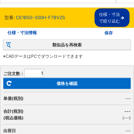
仕様・寸法

型番:
CE1B50-300H-F7BVZS
で絞り込む
仕様・寸法情報
保存
類似品を再検索
※CADデータはPCでダウンロードできます
ご注文数：
価格を確認
単価(税別)
---
合計(税別)
---
(税込価格)
(
---
)
出荷日
---