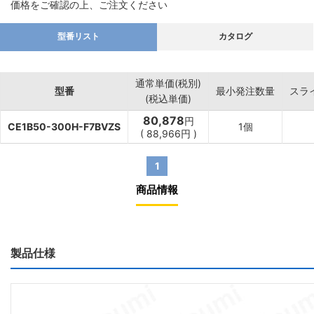
価格をご確認の上、ご注文ください
型番リスト
カタログ
通常単価(税別)
型番
最小発注数量
スラ
(税込単価)
80,878
円
CE1B50-300H-F7BVZS
1個
(
88,966
円
)
1
商品情報
製品仕様