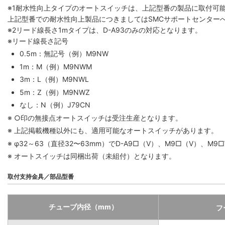
※1
耐水性向上タイプのオートスイッチは、上記型番の製品に取付可
上記型番での耐水性向上製品につきましてはSMCサポートセンター
※2
リード線長さ1mタイプは、D-A93のみの対応となります。
※リード線長さ記号
0.5m：無記号（例）M9NW
1m：M（例）M9NWM
3m：L（例）M9NWL
5m：Z（例）M9NWZ
なし：N（例）J79CN
※ ○印の無接点オートスイッチは受注生産となります。
※ 上記掲載機種以外にも、適用可能なオートスイッチがあります。
※ φ32～63（直径32〜63mm）でD-A9□（V）、M9□（V
※ オートスイッチは同梱出荷（未組付）となります。
取付支持金具／部品型番
チューブ内径（mm）
フ