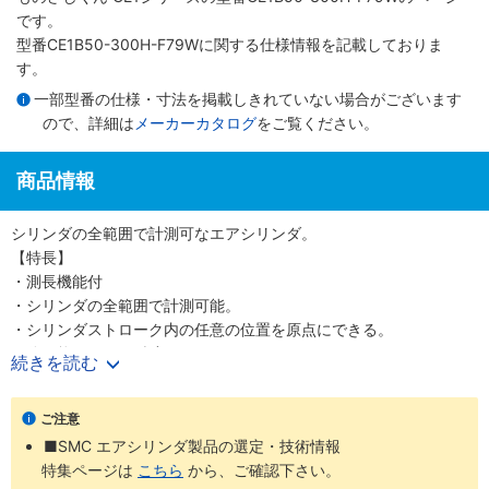
です。
型番CE1B50-300H-F79Wに関する仕様情報を記載しておりま
す。
一部型番の仕様・寸法を掲載しきれていない場合がございます
ので、詳細は
メーカーカタログ
をご覧ください。
商品情報
シリンダの全範囲で計測可なエアシリンダ。
【特長】
・測長機能付
・シリンダの全範囲で計測可能。
・シリンダストローク内の任意の位置を原点にできる。
・分解能0.1mm（精度±0.2mm）
続きを読む
・電源電圧DC12～24V
・ストロークバリエーションの充実
ご注意
・耐ノイズ性向上
■SMC エアシリンダ製品の選定・技術情報
特集ページは
こちら
から、ご確認下さい。