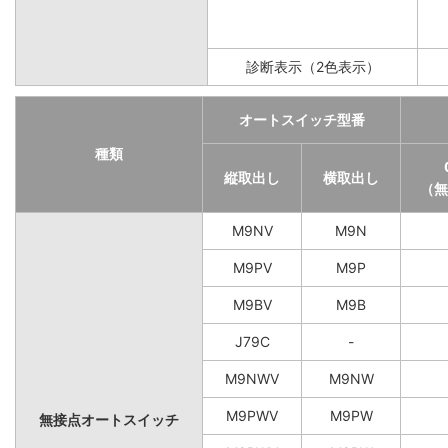
診断表示（2色表示）
オートスイッチ型番
種類
縦取出し
横取出し
（無
M9NV
M9N
M9PV
M9P
M9BV
M9B
J79C
-
M9NWV
M9NW
M9PWV
M9PW
無接点オートスイッチ