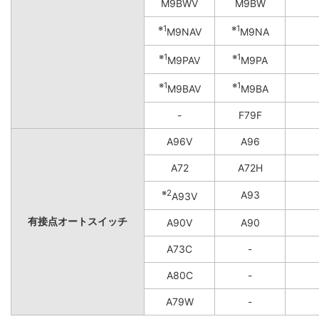
M9BWV
M9BW
※1
※1
M9NAV
M9NA
※1
※1
M9PAV
M9PA
※1
※1
M9BAV
M9BA
-
F79F
A96V
A96
A72
A72H
※2
A93
A93V
有接点オートスイッチ
A90V
A90
A73C
-
A80C
-
A79W
-