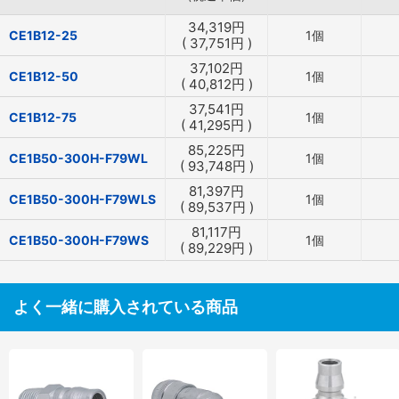
34,319
円
CE1B12-25
1個
(
37,751
円
)
37,102
円
CE1B12-50
1個
(
40,812
円
)
37,541
円
CE1B12-75
1個
(
41,295
円
)
85,225
円
CE1B50-300H-F79WL
1個
(
93,748
円
)
81,397
円
CE1B50-300H-F79WLS
1個
(
89,537
円
)
81,117
円
CE1B50-300H-F79WS
1個
(
89,229
円
)
よく一緒に購入されている商品