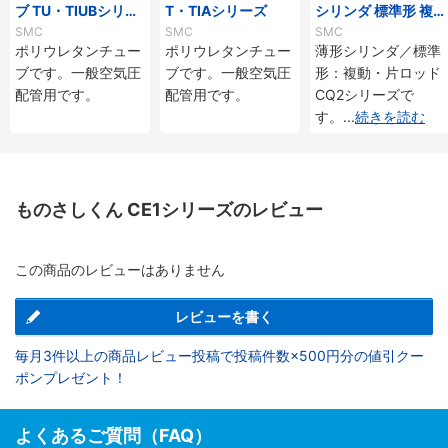
ブ TU・TIUBシリー
T・TIAシリーズ
シリンダ 標準形 複
ズ
動・片ロッド CQ2
SMC
SMC
SMC
シリーズ
ポリウレタンチュー
ポリウレタンチュー
薄形シリンダ／標準
ブです。一般空気圧
ブです。一般空気圧
形：複動・片ロッド
配管用です。
配管用です。
CQ2シリーズで
す。
...
続きを読む
ものさしくん CE1シリーズのレビュー
この商品のレビューはありません
レビューを書く
毎月3件以上の商品レビュー投稿で投稿件数×500円分の値引クー
ポンプレゼント！
よくあるご質問（FAQ）