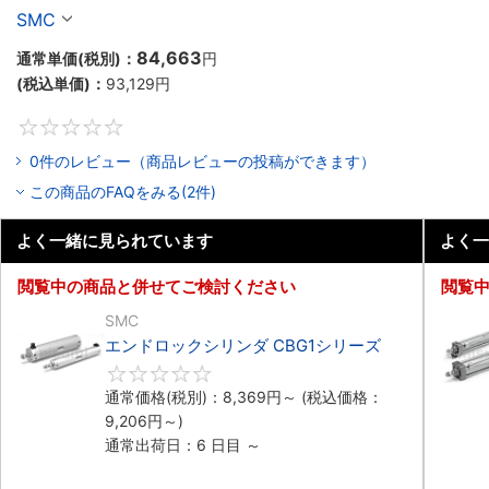
SMC
84,663
通常単価(税別)：
円
(税込単価)：
93,129
円
0
0件のレビュー（商品レビューの投稿ができます）
この商品のFAQをみる(2件)
よく一緒に見られています
よく一
閲覧中の商品と併せてご検討ください
閲覧
SMC
エンドロックシリンダ CBG1シリーズ
0
通常価格(税別)：
8,369
円
～
(税込価格：
9,206
円
～)
通常出荷日：6 日目 ～