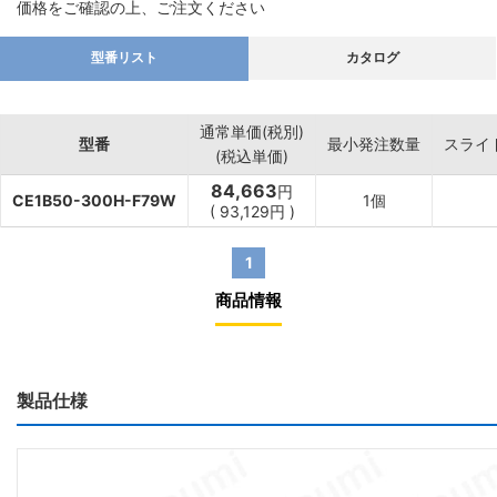
価格をご確認の上、ご注文ください
型番リスト
カタログ
通常単価(税別)
型番
最小発注数量
スライ
(税込単価)
84,663
円
CE1B50-300H-F79W
1個
(
93,129
円
)
1
商品情報
製品仕様