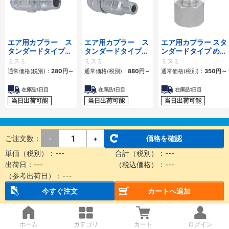
エア用カプラー ス
エア用カプラー ス
エア用カプラー スタ
タンダードタイプ
タンダードタイプ
ンダードタイプ めね
おねじプラグ
おねじソケット
じプラグ
ミスミ
ミスミ
ミスミ
通常価格(税別)：
280
円
～
通常価格(税別)：
880
円
～
通常価格(税別)：
350
円
～
在庫品1日目
在庫品1日目
在庫品1日目
当日出荷可能
当日出荷可能
当日出荷可能
この商品を見た人は、こんな商品も見ています
ご注文数：
価格を確認
-
+
単価（税別）：
---
合計（税別）：
---
出荷日：
---
（税込価格）：
---
（参考出荷日）：
---
今すぐ注文
カートへ追加
ホーム
カテゴリ
カート
ログイン
ブレーキ付ものさし
高精度ものさしくん
Pシリンダ（ポジシ