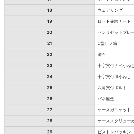
18
ウェアリング
19
ロッド先端ナット
20
センサセットプレ
21
C型止メ輪
22
磁石
23
十字穴付ナベ小ね
24
十字穴付皿小ねじ
25
六角穴付ボルト
26
バネ座金
27
ケースガスケット
28
ケーススクリュー
29
ピストンパッキン