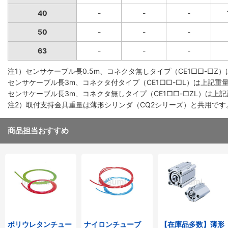
40
-
-
-
50
-
-
-
63
-
-
-
注1）センサケーブル長0.5m、コネクタ無しタイプ（CE1□□-□Z
センサケーブル長3m、コネクタ付タイプ（CE1□□-□L）は上記重量
センサケーブル長3m、コネクタ無しタイプ（CE1□□-□ZL）は上記
注2）取付支持金具重量は薄形シリンダ（CQ2シリーズ）と共用です
商品担当おすすめ
ポリウレタンチュー
ナイロンチューブ
【在庫品多数】薄形