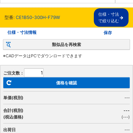
仕様・寸法

型番:
CE1B50-300H-F79W
で絞り込む
仕様・寸法情報
保存
類似品を再検索
※CADデータはPCでダウンロードできます
ご注文数：
価格を確認
単価(税別)
---
合計(税別)
---
(税込価格)
(
---
)
出荷日
---