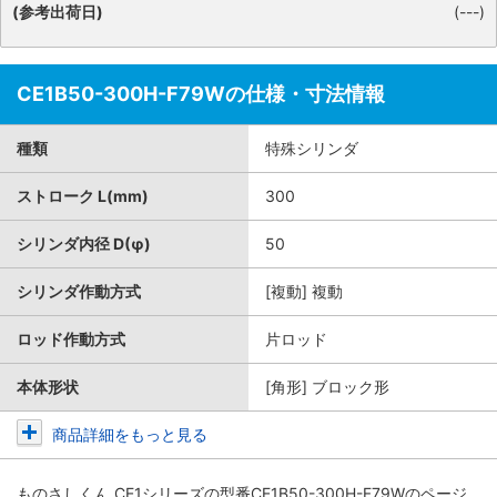
(参考出荷日)
(---)
CE1B50-300H-F79Wの仕様・寸法情報
種類
特殊シリンダ
ストローク L(mm)
300
シリンダ内径 D(φ)
50
シリンダ作動方式
[複動] 複動
ロッド作動方式
片ロッド
本体形状
[角形] ブロック形
商品詳細をもっと見る
ものさしくん CE1シリーズ
の型番CE1B50-300H-F79Wのページ