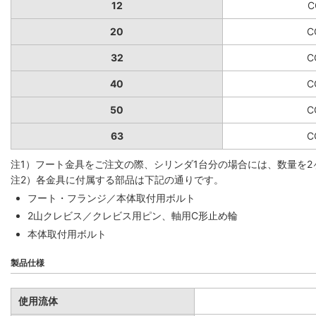
12
C
20
C
32
C
40
C
50
C
63
C
注1）フート金具をご注文の際、シリンダ1台分の場合には、数量を2
注2）各金具に付属する部品は下記の通りです。
フート・フランジ／本体取付用ボルト
2山クレビス／クレビス用ピン、軸用C形止め輪
本体取付用ボルト
製品仕様
使用流体