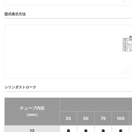
型式表示方法
シリンダストローク
チューブ内径
（mm）
25
50
75
100
12
●
●
●
●