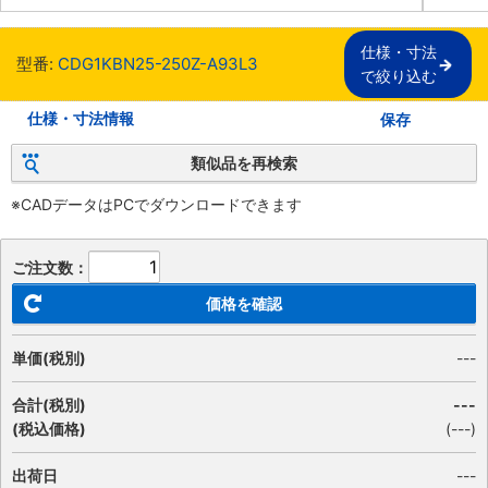
仕様・寸法

型番:
CDG1KBN25-250Z-A93L3
で絞り込む
仕様・寸法情報
保存
類似品を再検索
※CADデータはPCでダウンロードできます
ご注文数：
価格を確認
単価(税別)
---
合計(税別)
---
(税込価格)
(
---
)
出荷日
---