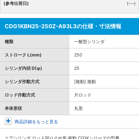
(参考出荷日)
(---)
CDG1KBN25-250Z-A93L3の仕様・寸法情報
種類
一般型シリンダ
ストローク L(mm)
250
シリンダ内径 D(φ)
25
シリンダ作動方式
[複動] 複動
ロッド作動方式
片ロッド
本体形状
丸形
商品詳細をもっと見る
エアシリンダ ロッド回り止め形 複動 CG1Kシリーズ
の型番