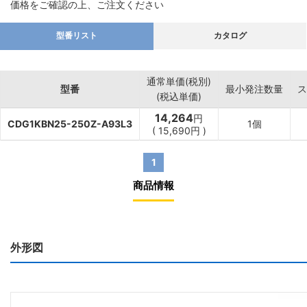
価格をご確認の上、ご注文ください
型番リスト
カタログ
通常単価(税別)
型番
最小発注数量
ス
(税込単価)
14,264
円
CDG1KBN25-250Z-A93L3
1個
(
15,690
円
)
1
商品情報
外形図