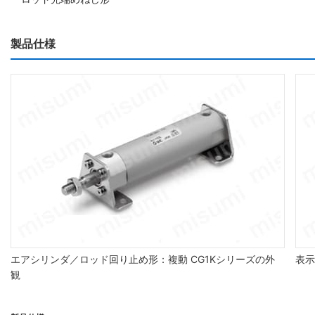
製品仕様
エアシリンダ／ロッド回り止め形：複動 CG1Kシリーズの外
表示
観