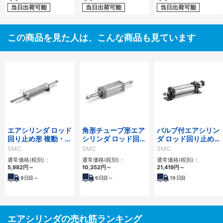
当日出荷可能
当日出荷可能
当日出荷可能
この商品を見た人は、こんな商品も見ています
エアシリンダ ロッド
角形チューブ形エア
バルブ付エアシリン
回り止め形 複動・両
シリンダ ロッド回り
ダ ロッド回り止め
ロッド CG1KWシリ
止め形 複動・片ロッ
形：複動 CV3Kシリ
SMC
SMC
SMC
ーズ
ド MB1Kシリーズ
ーズ
通常価格(税別)：
通常価格(税別)：
通常価格(税別)：
5,982
円
～
10,352
円
～
21,419
円
～
9
日目～
6
日目～
19
日目
エアシリンダの売れ筋ランキング