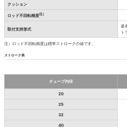
クッション
注）
ロッド不回転精度
基
取付支持形式
ト
注）ロッド不回転精度は標準ストロークの値です。
ストローク表
チューブ内径
20
25
32
40