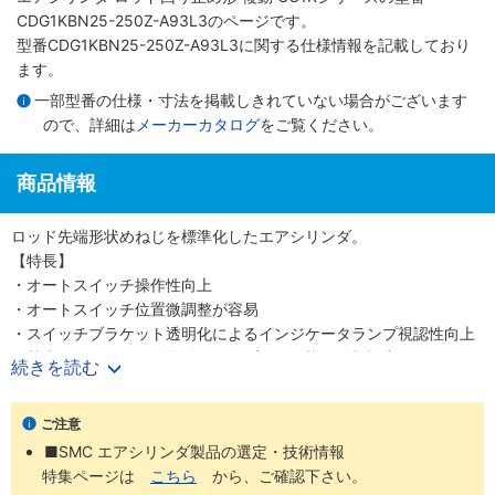
CDG1KBN25-250Z-A93L3のページです。
型番CDG1KBN25-250Z-A93L3に関する仕様情報を記載しており
ます。
一部型番の仕様・寸法を掲載しきれていない場合がございます
ので、詳細は
メーカーカタログ
をご覧ください。
商品情報
ロッド先端形状めねじを標準化したエアシリンダ。
【特長】
・オートスイッチ操作性向上
・オートスイッチ位置微調整が容易
・スイッチブラケット透明化によるインジケータランプ視認性向上
・基本形にトラニオン取付用タップなし形状を追加設定
続きを読む
・ロッド先端金具、揺動受け金具付の品番を設定した（シリンダと
金具を別々に手配する手間が省ける）
ご注意
■SMC エアシリンダ製品の選定・技術情報
特集ページは
こちら
から、ご確認下さい。