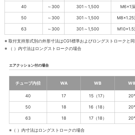
40
～300
301～1,500
M6×1深
50
～300
301～1,500
M8×1.2
63
～300
301～1,500
M10×1.
※ 取付支持形式別の外形寸法はCG1標準およびロングストロークと
※ （ ）内寸法はロングストロークの場合
エアクッション付の場合
チューブ内径
WA
WB
W
40
17
15（17）
20
50
18
16（18）
20
63
18
17（18）
20
※（ ）内寸法はロングストロークの場合