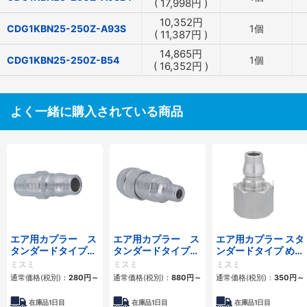
(
17,998
円
)
10,352
円
CDG1KBN25-250Z-A93S
1個
(
11,387
円
)
14,865
円
CDG1KBN25-250Z-B54
1個
(
16,352
円
)
よく一緒に購入されている商品
エア用カプラー ス
エア用カプラー ス
エア用カプラー スタ
タンダードタイプ
タンダードタイプ
ンダードタイプ めね
おねじプラグ
おねじソケット
じプラグ
ミスミ
ミスミ
ミスミ
通常価格(税別)：
280
円
～
通常価格(税別)：
880
円
～
通常価格(税別)：
350
円
～
在庫品1日目
在庫品1日目
在庫品1日目