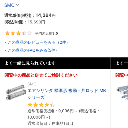
ズ
SMC
14,264
通常単価(税別)：
円
(税込単価)：
15,690
円
平均満足度
3.5
3.5
この商品のレビューをみる（2件）
この商品のFAQをみる(5件)
よく一緒に見られています
よく一
閲覧中の商品と併せてご検討ください
閲覧
SMC
エアシリンダ 標準形 複動・片ロッド MB
シリーズ
4.5
通常価格(税別)：
9,096
円
～
(税込価格：
10,006
円
～)
通常出荷日：在庫品1日目