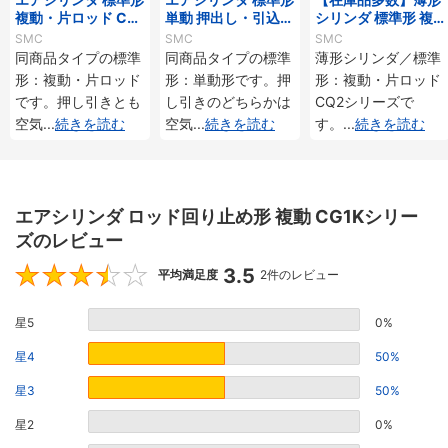
複動・片ロッド CG1
単動 押出し・引込み
シリンダ 標準形 複
シリーズ
CG1シリーズ
動・片ロッド CQ2
SMC
SMC
SMC
シリーズ
同商品タイプの標準
同商品タイプの標準
薄形シリンダ／標準
形：複動・片ロッド
形：単動形です。押
形：複動・片ロッド
です。押し引きとも
し引きのどちらかは
CQ2シリーズで
空気
...
続きを読む
空気
...
続きを読む
す。
...
続きを読む
エアシリンダ ロッド回り止め形 複動 CG1Kシリー
ズのレビュー
3.5
3.5
平均満足度
2件のレビュー
星5
0%
星4
50%
星3
50%
星2
0%