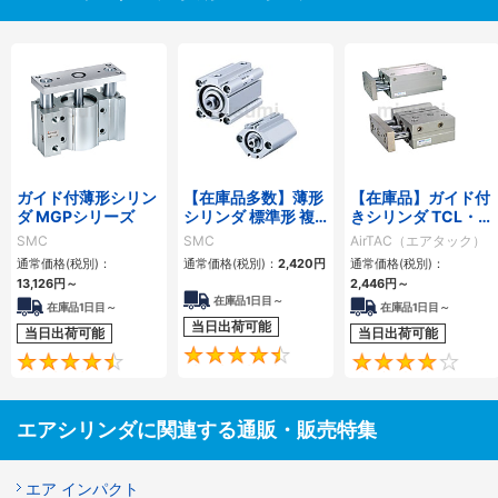
ガイド付薄形シリン
【在庫品多数】薄形
【在庫品】ガイド付
ダ MGPシリーズ
シリンダ 標準形 複
きシリンダ TCL・
動・片ロッド CQ2
TCMシリーズ
SMC
SMC
AirTAC（エアタック）
シリーズ
通常価格(税別)：
通常価格(税別)：
2,420
円
通常価格(税別)：
13,126
円
～
2,446
円
～
在庫品1日目～
在庫品1日目～
在庫品1日目～
当日出荷可能
当日出荷可能
当日出荷可能
4.5
4.6
エアシリンダに関連する通販・販売特集
エア インパクト