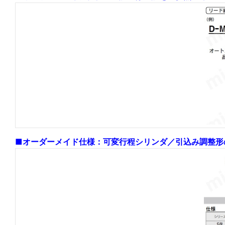
■オーダーメイド仕様：可変行程シリンダ／引込み調整形