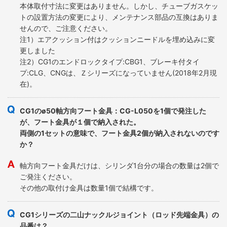
本体取付寸法に変更はありません。しかし、チューブガスケッ
トの設置方法の変更により、メンテナンス部品の互換はありま
せんので、ご注意ください。
注1）エアクッション付はクッションニードルを埋め込みに変
更しました
注2）CG1のエンドロックタイプ:CBG1、ブレーキ付タイ
プ:CLG、CNGは、Ｚシリーズになっていません(2018年2月現
在)。
CG1のø50軸方向フート金具：CG-L050を1個で発注した
が、フート金具が１個で納入された。
両側の1セットの意味で、フート金具2個が納入されないのです
か？
軸方向フート金具だけは、シリンダ1台分の場合の数量は2個で
ご発注ください。
その他の取付け金具は数量1個で結構です。
CG1シリーズの二山ナックルジョイント（ロッド先端金具）の
品番は？