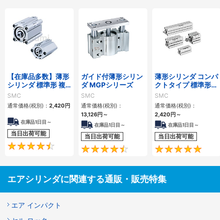
【在庫品多数】薄形
ガイド付薄形シリン
薄形シリンダ コンパ
シリンダ 標準形 複
ダ MGPシリーズ
クトタイプ 標準形
動・片ロッド CQ2
複動 片ロッド CQS
SMC
SMC
SMC
シリーズ
シリーズ
通常価格(税別)：
2,420
円
通常価格(税別)：
通常価格(税別)：
13,126
円
～
2,420
円
～
在庫品1日目～
在庫品1日目～
在庫品1日目～
当日出荷可能
当日出荷可能
当日出荷可能
4.5
4.6
エアシリンダに関連する通販・販売特集
エア インパクト