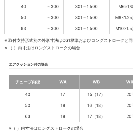
40
～300
301～1,500
M6×1深
50
～300
301～1,500
M8×1.2
63
～300
301～1,500
M10×1.
※ 取付支持形式別の外形寸法はCG1標準およびロングストロークと
※ （ ）内寸法はロングストロークの場合
エアクッション付の場合
チューブ内径
WA
WB
W
40
17
15（17）
20
50
18
16（18）
20
63
18
17（18）
20
※（ ）内寸法はロングストロークの場合