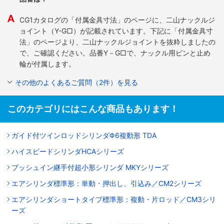
CG1カタログの「付属金具寸法」のページに、二山ナックルジ
ョイント（Y-G□）が記載されています。下記に「付属金具寸
法」のページより、二山ナックルジョイントを抜粋しましたの
で、ご確認ください。品番Y－G□で、ナックル用ピンと止め
輪が付属します。
その他のよくあるご質問（2件）を見る
このカテゴリにはこんな商品もあります！
ガイド付ツインロッドシリンダΦ6複動形 TDA
ハイスピードシリンダHCAシリーズ
プッシュイン継手付超小形シリンダ MKYシリーズ
エアシリンダ標準形：単動・押出し、引込み／CM2シリーズ
エアシリンダショートタイプ標準形：複動・片ロッド／CM3シリ
ーズ