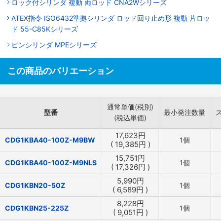
ロック付シリンダ 複動 両ロッド CNA2Wシリーズ
ATEX指令 ISO6432準拠シリンダ ロッド回り止め形 複動 片ロッ
ド 55-C85Kシリーズ
ピンシリンダ MPEシリーズ
この商品のバリエーション
通常単価(税別)
型番
最小発注数量
(税込単価)
17,623
円
CDG1KBA40-100Z-M9BW
1個
(
19,385
円
)
15,751
円
CDG1KBA40-100Z-M9NLS
1個
(
17,326
円
)
5,990
円
CDG1KBN20-50Z
1個
(
6,589
円
)
8,228
円
CDG1KBN25-225Z
1個
(
9,051
円
)