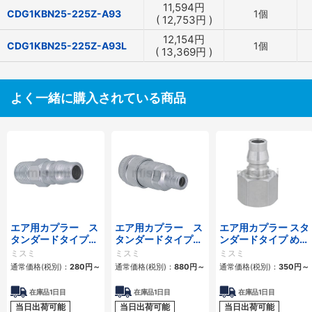
11,594
円
CDG1KBN25-225Z-A93
1個
(
12,753
円
)
12,154
円
CDG1KBN25-225Z-A93L
1個
(
13,369
円
)
よく一緒に購入されている商品
エア用カプラー ス
エア用カプラー ス
エア用カプラー スタ
タンダードタイプ
タンダードタイプ
ンダードタイプ めね
おねじプラグ
おねじソケット
じプラグ
ミスミ
ミスミ
ミスミ
通常価格(税別)：
280
円
～
通常価格(税別)：
880
円
～
通常価格(税別)：
350
円
～
在庫品1日目
在庫品1日目
在庫品1日目
当日出荷可能
当日出荷可能
当日出荷可能