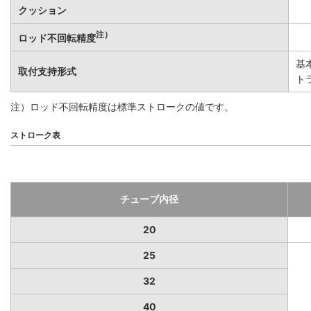
クッション
注）
ロッド不回転精度
基
取付支持形式
ト
注）ロッド不回転精度は標準ストロークの値です。
ストローク表
チューブ内径
20
25
32
40