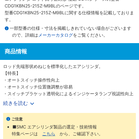
CDG1KBN25-215Z-M9BLのページです。
型番CDG1KBN25-215Z-M9BLに関する仕様情報を記載しておりま
す。
一部型番の仕様・寸法を掲載しきれていない場合がございます
ので、詳細は
メーカーカタログ
をご覧ください。
商品情報
ロッド先端形状めねじを標準化したエアシリンダ。
【特長】
・オートスイッチ操作性向上
・オートスイッチ位置微調整が容易
・スイッチブラケット透明化によるインジケータランプ視認性向上
・基本形にトラニオン取付用タップなし形状を追加設定
続きを読む
・ロッド先端金具、揺動受け金具付の品番を設定した（シリンダと
金具を別々に手配する手間が省ける）
ご注意
■SMC エアシリンダ製品の選定・技術情報
特集ページは
こちら
から、ご確認下さい。