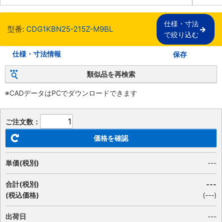
仕様・寸法

型番:
CDG1KBN25-215Z-M9BL
で絞り込む
仕様・寸法情報
保存
類似品を再検索
※CADデータはPCでダウンロードできます
ご注文数：
価格を確認
単価(税別)
---
合計(税別)
---
(税込価格)
(
---
)
出荷日
---