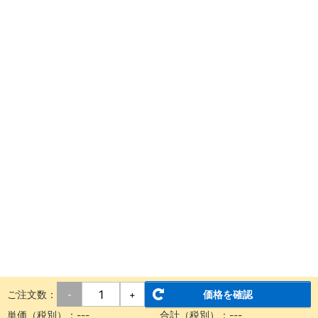
ご注文数：
価格を確認
-
+
単価（税別）：
---
合計（税別）：
---