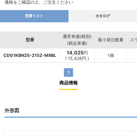
価格をご確認の上、ご注文ください
型番リスト
カタログ
通常単価(税別)
型番
最小発注数量
ス
(税込単価)
14,025
円
CDG1KBN25-215Z-M9BL
1個
(
15,428
円
)
1
商品情報
外形図