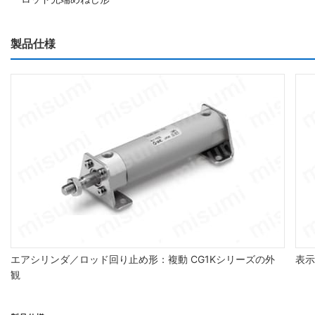
製品仕様
エアシリンダ／ロッド回り止め形：複動 CG1Kシリーズの外
表示
観