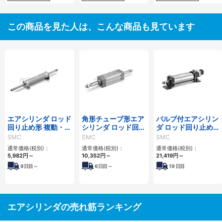
この商品を見た人は、こんな商品も見ています
エアシリンダ ロッド
角形チューブ形エア
バルブ付エアシリン
回り止め形 複動・両
シリンダ ロッド回り
ダ ロッド回り止め
ロッド CG1KWシリ
止め形 複動・片ロッ
形：複動 CV3Kシリ
SMC
SMC
SMC
ーズ
ド MB1Kシリーズ
ーズ
通常価格(税別)：
通常価格(税別)：
通常価格(税別)：
5,982
円
～
10,352
円
～
21,419
円
～
9
日目～
6
日目～
19
日目
エアシリンダの売れ筋ランキング