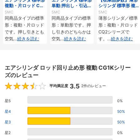
複動・片ロッド CG1
単動 押出し・引込み
シリンダ 標準形 複
シリーズ
CG1シリーズ
動・片ロッド CQ2
SMC
SMC
SMC
シリーズ
同商品タイプの標準
同商品タイプの標準
薄形シリンダ／標準
形：複動・片ロッド
形：単動形です。押
形：複動・片ロッド
です。押し引きとも
し引きのどちらかは
CQ2シリーズで
空気
...
続きを読む
空気
...
続きを読む
す。
...
続きを読む
エアシリンダ ロッド回り止め形 複動 CG1Kシリー
ズのレビュー
3.5
3.5
平均満足度
2件のレビュー
星5
0%
星4
50%
星3
50%
星2
0%