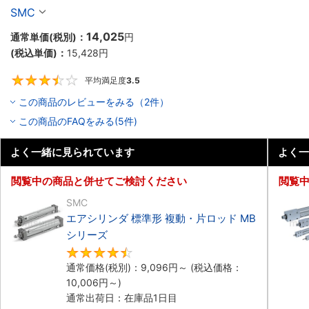
ズ
SMC
14,025
通常単価(税別)：
円
(税込単価)：
15,428
円
平均満足度
3.5
3.5
この商品のレビューをみる（2件）
この商品のFAQをみる(5件)
よく一緒に見られています
よく一
閲覧中の商品と併せてご検討ください
閲覧
SMC
エアシリンダ 標準形 複動・片ロッド MB
シリーズ
4.5
通常価格(税別)：
9,096
円
～
(税込価格：
10,006
円
～)
通常出荷日：在庫品1日目