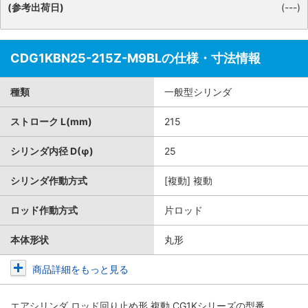
(参考出荷日)
(---)
CDG1KBN25-215Z-M9BLの仕様・寸法情報
種類
一般型シリンダ
ストローク L(mm)
215
シリンダ内径 D(φ)
25
シリンダ作動方式
[複動] 複動
ロッド作動方式
片ロッド
本体形状
丸形
商品詳細をもっと見る
エアシリンダ ロッド回り止め形 複動 CG1Kシリーズ
の型番