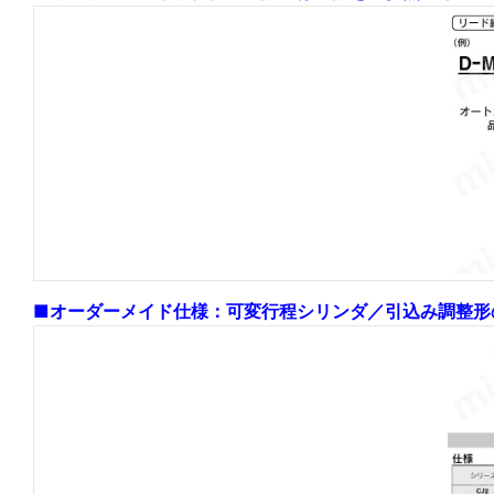
■オーダーメイド仕様：可変行程シリンダ／引込み調整形