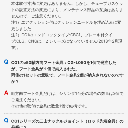
本体取付寸法に変更はありません。しかし、チューブガスケッ
トの設置方法の変更により、メンテナンス部品の互換はありま
せんので、ご注意ください。
注1）エアクッション付はクッションニードルを埋め込みに変
更しました
注2）CG1のエンドロックタイプ:CBG1、ブレーキ付タイ
プ:CLG、CNGは、Ｚシリーズになっていません(2018年2月現
在)。
CG1のø50軸方向フート金具：CG-L050を1個で発注した
が、フート金具が１個で納入された。
両側の1セットの意味で、フート金具2個が納入されないのです
か？
軸方向フート金具だけは、シリンダ1台分の場合の数量は2個で
ご発注ください。
その他の取付け金具は数量1個で結構です。
CG1シリーズの二山ナックルジョイント（ロッド先端金具）の
品番は？