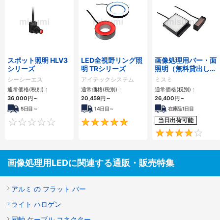
スポット照明 HLV3
LED全視野リング照
画像処理用バー・面
シリーズ
明 TRシリーズ
照明（無料貸出し対
応）
シーシーエス
アイテックシステム
ミスミ
通常価格(税別)：
通常価格(税別)：
通常価格(税別)：
36,000
円
～
20,459
円
～
26,400
円
～
5日目～
14日目～
在庫品1日目
当日出荷可能
0
5
画像処理用LEDに関連する通販・販売特集
アルミ の フラット バー
ライト ハロゲン
同軸 ケーブル コネクター