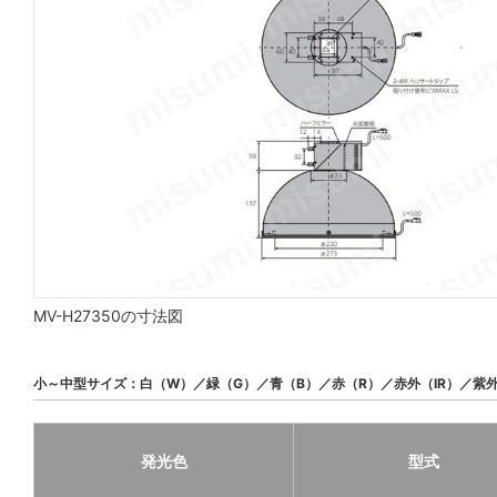
MV-H27350の寸法図
小～中型サイズ：白（W）／緑（G）／青（B）／赤（R）／赤外（IR）／紫外
発光色
型式