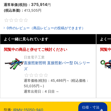
375,914
通常単価(税別)：
円
(税込単価)：
413,505
円
0
0件のレビュー（商品レビューの投稿ができます）
よく一緒に見られています
よく一
閲覧中の商品と併せてご検討ください
閲覧
日進電子工業
直接照射照明 直接照射バー型 DLシリー
ズ
0
通常価格(税別)：
45,486
円
～
(税込価格：
50,035
円
～)
通常出荷日：4 日目 ～
仕様・寸法

型番:
IRMV-15050-940