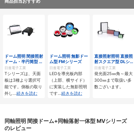
商品担当おすすめ
ドーム照明 間接照射
ドーム照明 無影ドー
直接照射照明 直接照
ドーム・半円筒型 K
ム型 FMシリーズ
射スクエア型 DLシ
M-Tシリーズ・KM-
リーズ
日進電子工業
日進電子工業
日進電子工業
Kシリーズ
Tシリーズは、天面
LEDを導光板内部
発光面25㎜角～最大
板は3種より選択可
（上部、横サイド）
300㎜まで取扱い多
能です。側板の取り
に実装した無影照明
数ございます。
外し
...
続きを読む
です
...
続きを読む
同軸照明 間接ドーム+同軸落射一体型 MVシリーズ
のレビュー