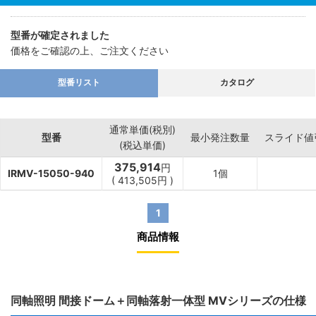
【用途】
・光沢状や鏡面状製品の欠陥、不良検出。
型番が確定されました
・金属製品などの表面検査など。
価格をご確認の上、ご注文ください
型番リスト
カタログ
通常単価(税別)
型番
最小発注数量
スライド値
(税込単価)
375,914
円
IRMV-15050-940
1個
(
413,505
円
)
1
商品情報
同軸照明 間接ドーム＋同軸落射一体型 MVシリーズの仕様