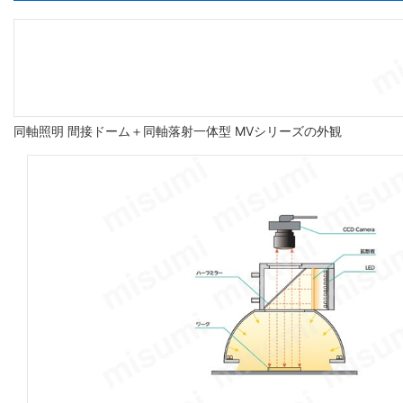
同軸照明 間接ドーム＋同軸落射一体型 MVシリーズの外観