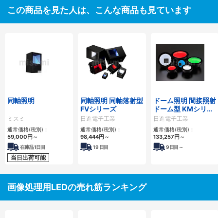
この商品を見た人は、こんな商品も見ています
同軸照明
同軸照明 同軸落射型
ドーム照明 間接照射
FVシリーズ
ドーム型 KMシリー
ズ
ミスミ
日進電子工業
日進電子工業
通常価格(税別)：
通常価格(税別)：
通常価格(税別)：
59,000
円
～
98,444
円
～
133,257
円
～
在庫品1日目
19
日目
9
日目～
当日出荷可能
画像処理用LEDの売れ筋ランキング