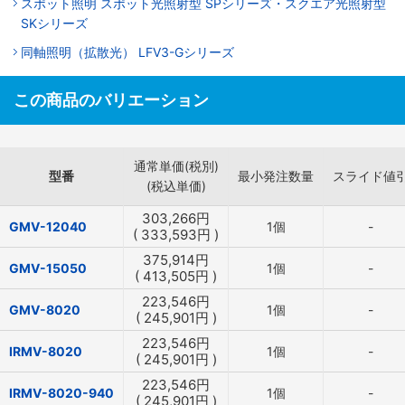
スポット照明 スポット光照射型 SPシリーズ・スクエア光照射型
SKシリーズ
同軸照明（拡散光） LFV3-Gシリーズ
この商品のバリエーション
通常単価(税別)
型番
最小発注数量
スライド値
(税込単価)
303,266
円
GMV-12040
1個
-
(
333,593
円
)
375,914
円
GMV-15050
1個
-
(
413,505
円
)
223,546
円
GMV-8020
1個
-
(
245,901
円
)
223,546
円
IRMV-8020
1個
-
(
245,901
円
)
223,546
円
IRMV-8020-940
1個
-
(
245,901
円
)