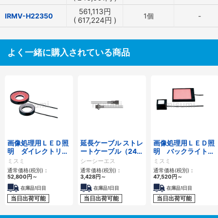
561,113
円
IRMV-H22350
1個
-
(
617,224
円
)
よく一緒に購入されている商品
画像処理用ＬＥＤ照
延長ケーブル ストレ
画像処理用ＬＥＤ照
明 ダイレクトリン
ートケーブル（24V
明 バックライトタ
グタイプ
用／HLV用） FCBシ
イプ
ミスミ
シーシーエス
ミスミ
リーズ
通常価格(税別)：
通常価格(税別)：
通常価格(税別)：
52,800
円
～
3,428
円
～
47,520
円
～
在庫品1日目
在庫品1日目
在庫品1日目
当日出荷可能
当日出荷可能
当日出荷可能