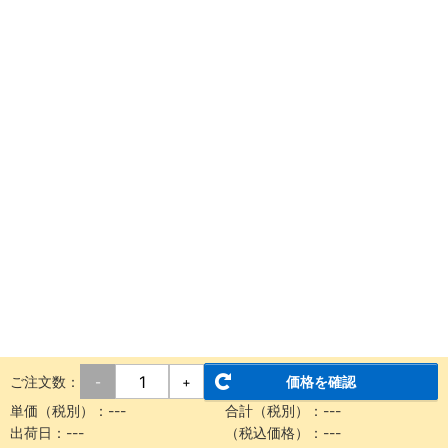
ご注文数：
価格を確認
-
+
単価（税別）：
---
合計（税別）：
---
出荷日：
---
（税込価格）：
---