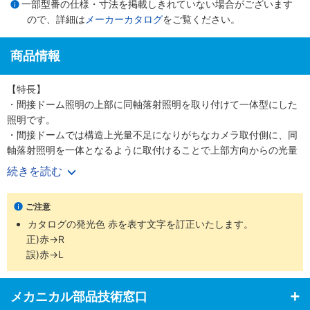
一部型番の仕様・寸法を掲載しきれていない場合がございます
ので、詳細は
メーカーカタログ
をご覧ください。
商品情報
【特長】
・間接ドーム照明の上部に同軸落射照明を取り付けて一体型にした
照明です。
・間接ドームでは構造上光量不足になりがちなカメラ取付側に、同
軸落射照明を一体となるように取付けることで上部方向からの光量
不足を解消。
続きを読む
・全方向からの無影拡散均一光での照射が可能になりました。
・ドーム照明と同軸照明の2つの照明は完全に独立しています。
ご注意
・調光制御、点灯のON／OFF制御も自由な設定に対応します。
カタログの発光色 赤を表す文字を訂正いたします。
・被写体や撮像視野の大きさにより小型、中型、大型の3タイプを
正)赤→R
揃えています。
誤)赤→L
・対象視野の大きさ、諸条件などにより選択ください。
・赤・白・青・緑・赤外・紫外色を標準で揃えています。ドーム照
明と同軸落射照明が異なる発光色でも承ります。検査対象や目的に
メカニカル部品技術窓口
応じた発光色の選択にもすぐ対応できます。