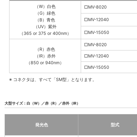
（W）白色
□MV-8020
（G）緑色
□MV-12040
（B）青色
（UV）紫外
□MV-15050
（365 or 375 or 400nm）
□MV-8020
（R）赤色
（IR）赤外
□MV-12040
（850 or 940nm）
□MV-15050
※ コネクタは、すべて「SM型」となります。
大型サイズ：白（W）／赤（R）／赤外（IR）
発光色
型式