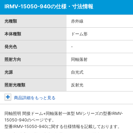
IRMV-15050-940の仕様・寸法情報
光種類
赤外線
本体種類
ドーム形
発光色
-
照射方向
同軸落射
光源
自光式
照射光種類
反射光
商品詳細をもっと見る
同軸照明 間接ドーム+同軸落射一体型 MVシリーズ
の型番IRMV-
15050-940のページです。
型番IRMV-15050-940に関する仕様情報を記載しております。