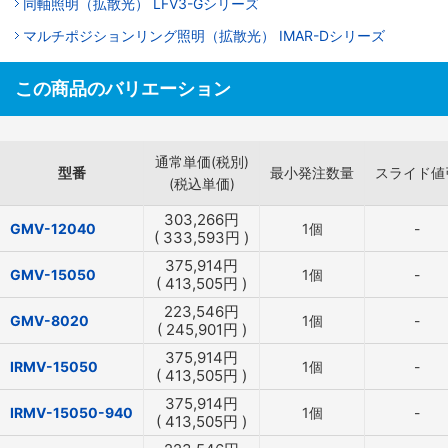
同軸照明（拡散光） LFV3-Gシリーズ
マルチポジションリング照明（拡散光） IMAR-Dシリーズ
この商品のバリエーション
通常単価(税別)
型番
最小発注数量
スライド値
(税込単価)
303,266
円
GMV-12040
1個
-
(
333,593
円
)
375,914
円
GMV-15050
1個
-
(
413,505
円
)
223,546
円
GMV-8020
1個
-
(
245,901
円
)
375,914
円
IRMV-15050
1個
-
(
413,505
円
)
375,914
円
IRMV-15050-940
1個
-
(
413,505
円
)