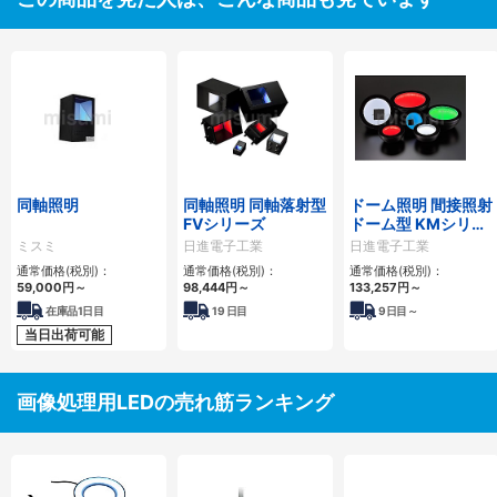
同軸照明
同軸照明 同軸落射型
ドーム照明 間接照射
FVシリーズ
ドーム型 KMシリー
ズ
ミスミ
日進電子工業
日進電子工業
通常価格(税別)：
通常価格(税別)：
通常価格(税別)：
59,000
円
～
98,444
円
～
133,257
円
～
在庫品1日目
19
日目
9
日目～
当日出荷可能
画像処理用LEDの売れ筋ランキング