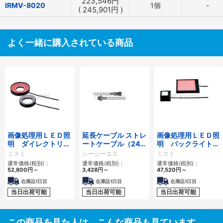
223,546
円
IRMV-8020
1個
-
(
245,901
円
)
よく一緒に購入されている商品
画像処理用ＬＥＤ照
延長ケーブル ストレ
画像処理用ＬＥＤ照
明 ダイレクトリン
ートケーブル（24V
明 バックライトタ
グタイプ
用／HLV用） FCBシ
イプ
ミスミ
シーシーエス
ミスミ
リーズ
通常価格(税別)：
通常価格(税別)：
通常価格(税別)：
52,800
円
～
3,428
円
～
47,520
円
～
在庫品1日目
在庫品1日目
在庫品1日目
当日出荷可能
当日出荷可能
当日出荷可能
この商品を見た人は、こんな商品も見ています