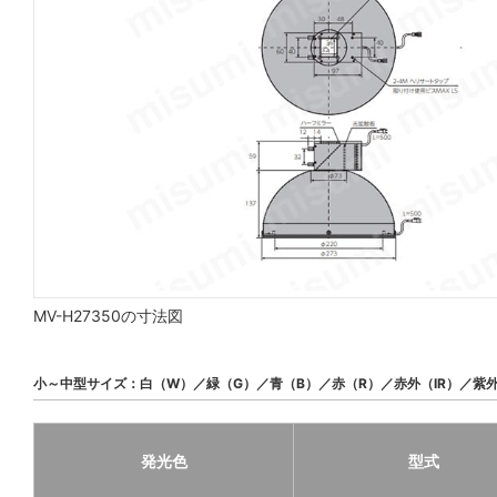
MV-H27350の寸法図
小～中型サイズ：白（W）／緑（G）／青（B）／赤（R）／赤外（IR）／紫外
発光色
型式