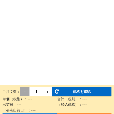
ご注文数：
価格を確認
-
+
単価（税別）：
---
合計（税別）：
---
出荷日：
---
（税込価格）：
---
（参考出荷日）：
---