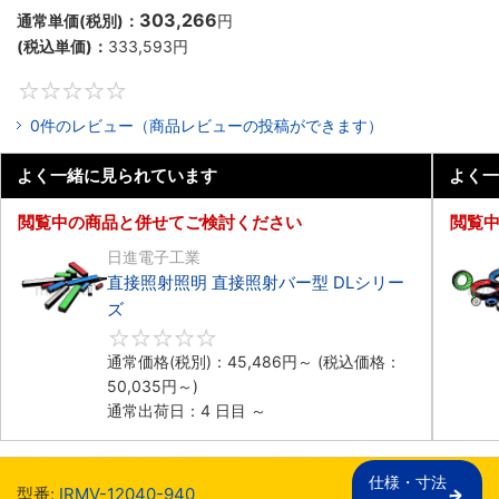
303,266
通常単価(税別)：
円
(税込単価)：
333,593
円
0
0件のレビュー（商品レビューの投稿ができます）
よく一緒に見られています
よく一
閲覧中の商品と併せてご検討ください
閲覧
日進電子工業
直接照射照明 直接照射バー型 DLシリー
ズ
0
通常価格(税別)：
45,486
円
～
(税込価格：
50,035
円
～)
通常出荷日：4 日目 ～
仕様・寸法

型番:
IRMV-12040-940