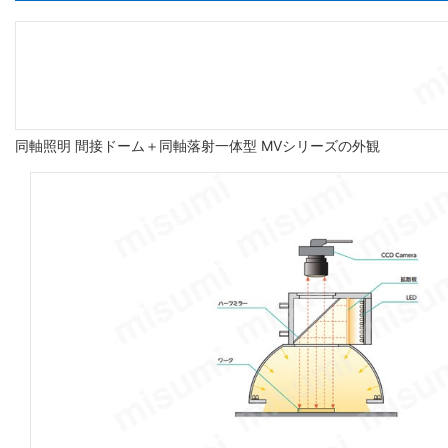
同軸照明 間接ドーム＋同軸落射一体型 MVシリーズの外観