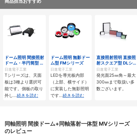
商品担当おすすめ
ドーム照明 間接照射
ドーム照明 無影ドー
直接照射照明 直接照
ドーム・半円筒型 K
ム型 FMシリーズ
射スクエア型 DLシ
M-Tシリーズ・KM-
リーズ
日進電子工業
日進電子工業
日進電子工業
Kシリーズ
Tシリーズは、天面
LEDを導光板内部
発光面25㎜角～最大
板は3種より選択可
（上部、横サイド）
300㎜まで取扱い多
能です。側板の取り
に実装した無影照明
数ございます。
外し
...
続きを読む
です
...
続きを読む
同軸照明 間接ドーム+同軸落射一体型 MVシリーズ
のレビュー