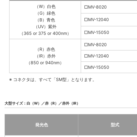
（W）白色
□MV-8020
（G）緑色
□MV-12040
（B）青色
（UV）紫外
□MV-15050
（365 or 375 or 400nm）
□MV-8020
（R）赤色
（IR）赤外
□MV-12040
（850 or 940nm）
□MV-15050
※ コネクタは、すべて「SM型」となります。
大型サイズ：白（W）／赤（R）／赤外（IR）
発光色
型式