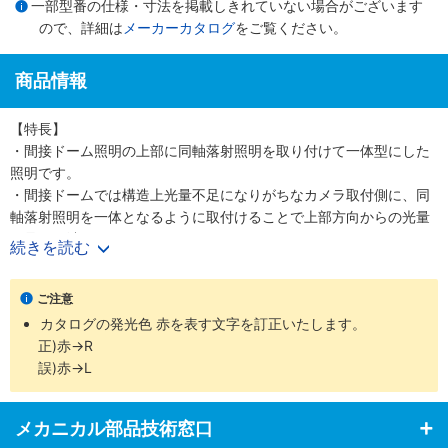
一部型番の仕様・寸法を掲載しきれていない場合がございます
ので、詳細は
メーカーカタログ
をご覧ください。
商品情報
【特長】
・間接ドーム照明の上部に同軸落射照明を取り付けて一体型にした
照明です。
・間接ドームでは構造上光量不足になりがちなカメラ取付側に、同
軸落射照明を一体となるように取付けることで上部方向からの光量
不足を解消。
続きを読む
・全方向からの無影拡散均一光での照射が可能になりました。
・ドーム照明と同軸照明の2つの照明は完全に独立しています。
ご注意
・調光制御、点灯のON／OFF制御も自由な設定に対応します。
カタログの発光色 赤を表す文字を訂正いたします。
・被写体や撮像視野の大きさにより小型、中型、大型の3タイプを
正)赤→R
揃えています。
誤)赤→L
・対象視野の大きさ、諸条件などにより選択ください。
・赤・白・青・緑・赤外・紫外色を標準で揃えています。ドーム照
明と同軸落射照明が異なる発光色でも承ります。検査対象や目的に
メカニカル部品技術窓口
応じた発光色の選択にもすぐ対応できます。