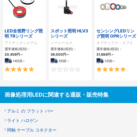
LED全視野リング照
スポット照明 HLV3
センシングLEDリン
明 TRシリーズ
シリーズ
グ照明 OPRシリーズ
アイテックシステム
シーシーエス
オプテックス・エフエ
ー
通常価格(税別)：
通常価格(税別)：
通常価格(税別)：
20,459
円
～
36,000
円
～
31,884
円
～
14日目～
5日目～
3日目～
5
0
画像処理用LEDに関連する通販・販売特集
アルミ の フラット バー
ライト ハロゲン
同軸 ケーブル コネクター