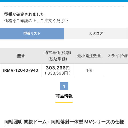
【用途】
・光沢状や鏡面状製品の欠陥、不良検出。
型番が確定されました
・金属製品などの表面検査など。
価格をご確認の上、ご注文ください
型番リスト
カタログ
通常単価(税別)
型番
最小発注数量
スライド値
(税込単価)
303,266
円
IRMV-12040-940
1個
(
333,593
円
)
1
商品情報
同軸照明 間接ドーム＋同軸落射一体型 MVシリーズの仕様