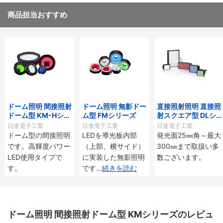
商品担当おすすめ
ドーム照明 間接照射
ドーム照明 無影ドー
直接照射照明 直接照
ドーム型 KM-Hシリ
ム型 FMシリーズ
射スクエア型 DLシ
ーズ
リーズ
日進電子工業
日進電子工業
日進電子工業
ドーム型の間接照明
LEDを導光板内部
発光面25㎜角～最大
です。高輝度パワー
（上部、横サイド）
300㎜まで取扱い多
LED使用タイプで
に実装した無影照明
数ございます。
す。
です
...
続きを読む
ドーム照明 間接照射ドーム型 KMシリーズのレビュ