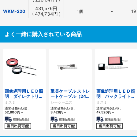
431,576
円
WKM-220
1個
-
19
(
474,734
円
)
よく一緒に購入されている商品
画像処理用ＬＥＤ照
延長ケーブル ストレ
画像処理用ＬＥＤ照
明 ダイレクトリン
ートケーブル（24V
明 バックライトタ
グタイプ
用／HLV用） FCBシ
イプ
ミスミ
シーシーエス
ミスミ
リーズ
通常価格(税別)：
通常価格(税別)：
通常価格(税別)：
52,800
円
～
3,428
円
～
47,520
円
～
在庫品1日目
在庫品1日目
在庫品1日目
当日出荷可能
当日出荷可能
当日出荷可能