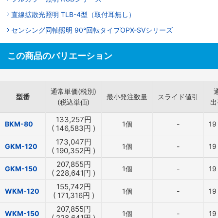
直線拡散光照明 TLB-4型（取付耳無し）
センシング同軸照明 90°回転タイプOPX-SVシリーズ
この商品のバリエーション
通常単価(税別)
型番
最小発注数量
スライド値引
(税込単価)
出
133,257
円
BKM-80
1個
-
19
(
146,583
円
)
173,047
円
GKM-120
1個
-
19
(
190,352
円
)
207,855
円
GKM-150
1個
-
19
(
228,641
円
)
155,742
円
WKM-120
1個
-
19
(
171,316
円
)
207,855
円
WKM-150
1個
-
19
(
228,641
円
)