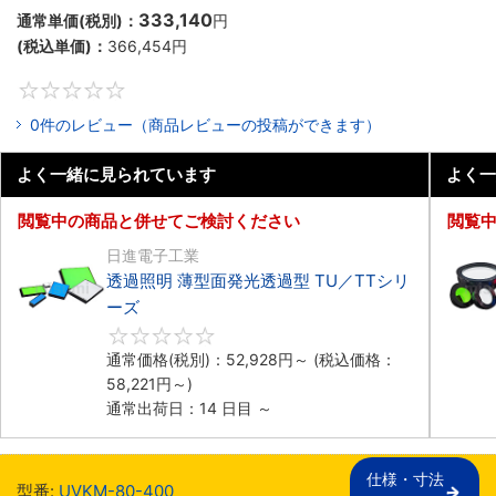
333,140
通常単価(税別)：
円
(税込単価)：
366,454
円
0
0件のレビュー（商品レビューの投稿ができます）
よく一緒に見られています
よく一
閲覧中の商品と併せてご検討ください
閲覧
日進電子工業
透過照明 薄型面発光透過型 TU／TTシリ
ーズ
0
通常価格(税別)：
52,928
円
～
(税込価格：
58,221
円
～)
通常出荷日：14 日目 ～
仕様・寸法

型番:
UVKM-80-400