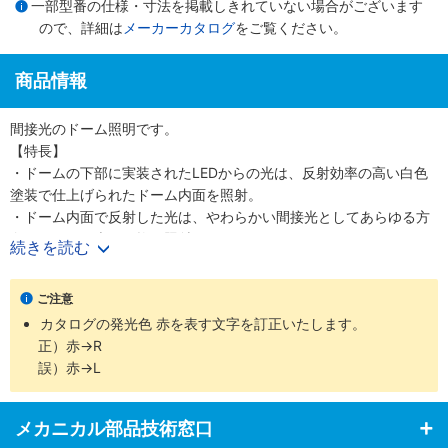
一部型番の仕様・寸法を掲載しきれていない場合がございます
ので、詳細は
メーカーカタログ
をご覧ください。
商品情報
間接光のドーム照明です。
【特長】
・ドームの下部に実装されたLEDからの光は、反射効率の高い白色
塗装で仕上げられたドーム内面を照射。
・ドーム内面で反射した光は、やわらかい間接光としてあらゆる方
向からワーク表面を均一照射します。
続きを読む
・曲面上や凸凹面のある被写体の撮像などに効果を発揮します。
・様々な方向からのやわらかい間接光。
ご注意
・ドーム径の大きさにあわせて6タイプ。
カタログの発光色 赤を表す文字を訂正いたします。
・発光色は標準6色。
正）赤→R
・KM-HシリーズにはパワーLEDを採用。
誤）赤→L
【用途】
・曲面状製品の不良検出、金属製品などの表面検査、凸凹面などの
不定形ワーク上の印字検査など。
メカニカル部品技術窓口