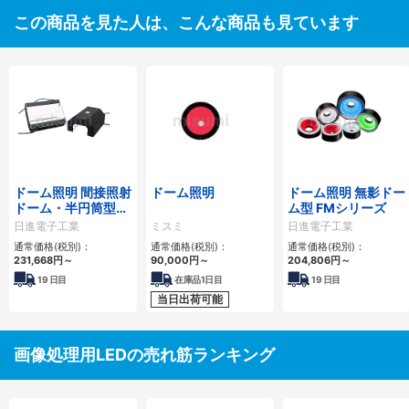
この商品を見た人は、こんな商品も見ています
ドーム照明 間接照射
ドーム照明
ドーム照明 無影ドー
ドーム・半円筒型
ム型 FMシリーズ
KM-Tシリーズ・
日進電子工業
ミスミ
日進電子工業
KM-Kシリーズ
通常価格(税別)：
通常価格(税別)：
通常価格(税別)：
231,668
円
～
90,000
円
～
204,806
円
～
19
日目
在庫品1日目
19
日目
当日出荷可能
画像処理用LEDの売れ筋ランキング