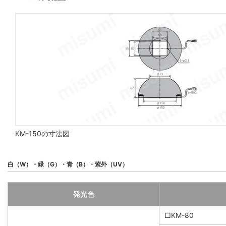
KM-150の寸法図
白（W）・緑（G）・青（B）・紫外（UV）
発光色
□KM-80