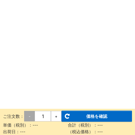
ご注文数：
価格を確認
-
+
単価（税別）：
---
合計（税別）：
---
出荷日：
---
（税込価格）：
---