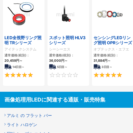
LED全視野リング照
スポット照明 HLV3
センシングLEDリン
明 TRシリーズ
シリーズ
グ照明 OPRシリーズ
アイテックシステム
シーシーエス
オプテックス・エフエ
ー
通常価格(税別)：
通常価格(税別)：
通常価格(税別)：
20,459
円
～
36,000
円
～
31,884
円
～
14日目～
5日目～
3日目～
5
0
画像処理用LEDに関連する通販・販売特集
アルミ の フラット バー
ライト ハロゲン