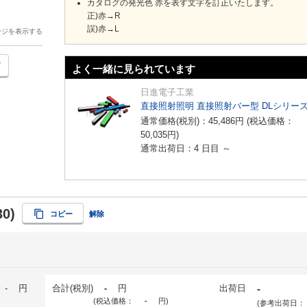
カタログの発光色 赤を表す文字を訂正いたします。
正)赤→R
誤)赤→L
ージを表示する
よく一緒に見られています
日進電子工業
直接照射照明 直接照射バー型 DLシリー
通常価格(税別)：
45,486
円
(税込価格：
50,035
円
)
通常出荷日：4 日目 ～
0)
コピー
解除
-
円
合計(税別)
-
円
出荷日
-
(税込価格：
-
円
)
(参考出荷日：