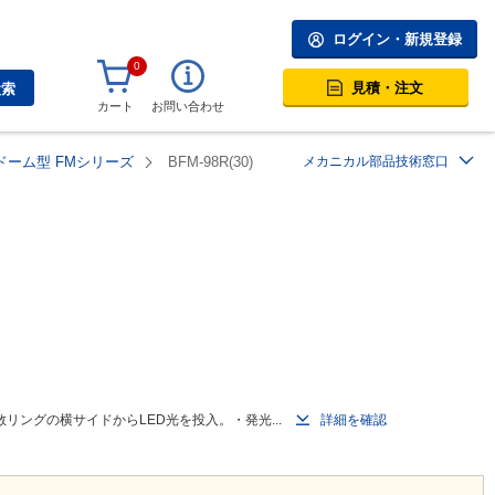
ログイン・新規登録
0
見積・注文
検索
カート
お問い合わせ
ドーム型 FMシリーズ
BFM-98R(30)
メカニカル部品技術窓口
ングの横サイドからLED光を投入。・発光...
詳細を確認