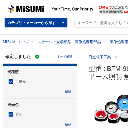
MISUMI | Your Time, Our Priority
17時まで
のご注文で
13
当日出荷対象商品
カテゴリ・メーカーから探す
MISUMI トップ
ステージ・光学部品・画像処理用部品
画像処理用
確定しました
すべて解除
日進電子工業
型番 : BFM-98
光種類
ドーム照明 
可視光
解除
発光色
ブルー
解除