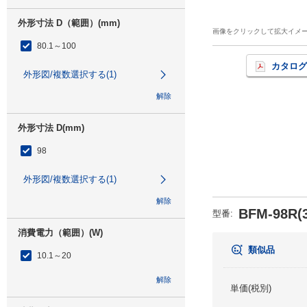
外形寸法 D（範囲）(mm)
画像をクリックして拡大イメ
80.1～100
カタログ
外形図/複数選択する(1)
解除
外形寸法 D(mm)
98
外形図/複数選択する(1)
解除
BFM-98R(3
型番
:
消費電力（範囲）(W)
類似品
10.1～20
解除
単価(税別)