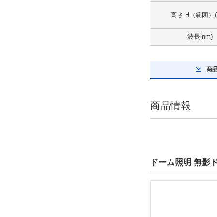
20.1～30
高さ H（範囲）(
外形図/複数選択する(1)
波長(nm)
解除
高さ H（伸縮タイプはMAX値）(mm)
商
30
外形図/複数選択する(1)
商品情報
解除
タイプ
BFM
ドーム照明 無影
出荷日
すべて
19日以内