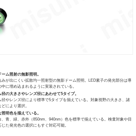
ドーム照射の無影照明。
込みが出にくい拡散均一照射型の無影ドーム照明。LED素子の発光部分は導
の中に埋め込まれるように実装されている。
ム径の大きさやレンズ径にあわせて5タイプ。
ム径やレンズ径により標準で5タイプを揃えている。対象視野の大きさ、諸
などにより選択。
な照明色を揃えている。
白、青、緑、赤外（850nm、940nm）色を標準で揃えている。検査対象や目
応じた発光色の選択にもすぐ対応可能。