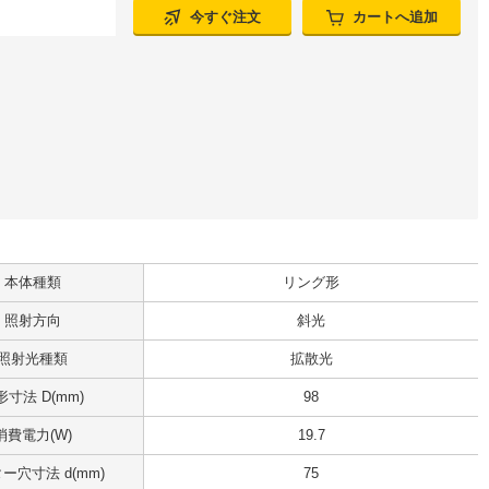
今すぐ注文
カートへ追加
本体種類
リング形
照射方向
斜光
照射光種類
拡散光
形寸法 D(mm)
98
消費電力(W)
19.7
ー穴寸法 d(mm)
75