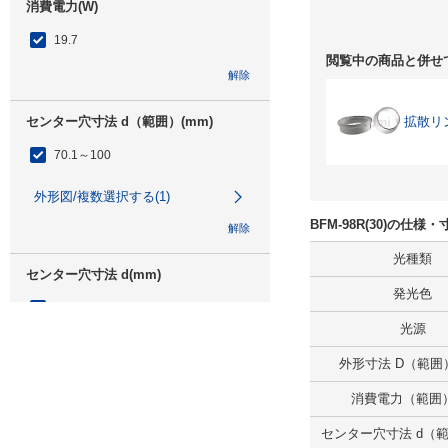
消費電力(W)
19.7
閲覧中の商品と併せ
解除
センター穴寸法 d（範囲）(mm)
拡散リン
70.1～100
外形図/複数選択する(1)
BFM-98R(30)の仕様
解除
光種類
センター穴寸法 d(mm)
発光色
75
光源
外形図/複数選択する(1)
外形寸法 D（範囲）
解除
消費電力（範囲）
高さ H（範囲）(mm)
センター穴寸法 d（範