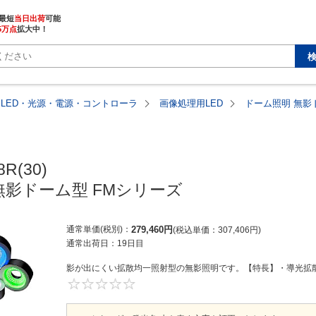
最短
当日出荷
5万点
拡大中！
LED・光源・電源・コントローラ
画像処理用LED
ドーム照明 無影
R(30)

無影ドーム型 FMシリーズ
通常単価(税別)
279,460
円
税込単価
307,406
円
通常出荷日：
19日目
影が出にくい拡散均一照射型の無影照明です。【特長】・導光拡散リ
0