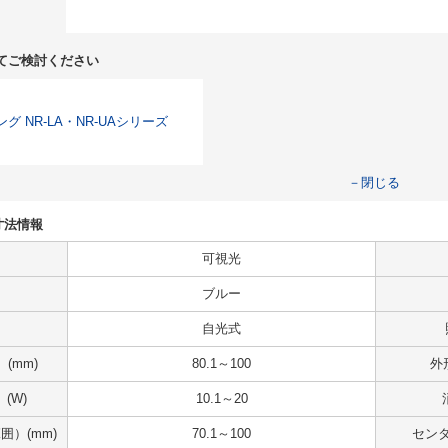
てご検討ください
グ NR-LA・NR-UAシリーズ
－閉じる
・寸法情報
可視光
ブルー
自光式
(mm)
80.1～100
外
(W)
10.1～20
囲）(mm)
70.1～100
センタ