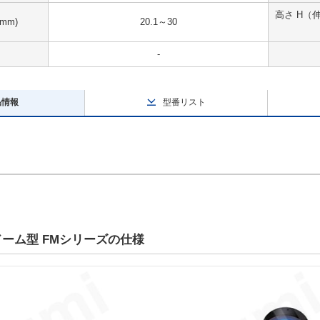
高さ H（
mm)
20.1～30
-
品情報
型番リスト
ドーム型 FMシリーズの仕様