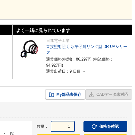
よく一緒に見られています
日進電子工業
ズ
直接照射照明 水平照射リング型 DR-UAシリー
ズ
通常価格(税別)：
86,297
円
(税込価格：
94,927
円
)
通常出荷日：9 日目 ～
My部品表保存
CADデータ未対応
数量：
価格を確認
-
円
)