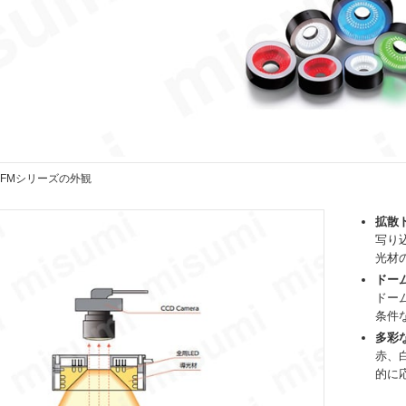
 FMシリーズの外観
拡散
写り
光材
ドー
ドー
条件
多彩
赤、
的に