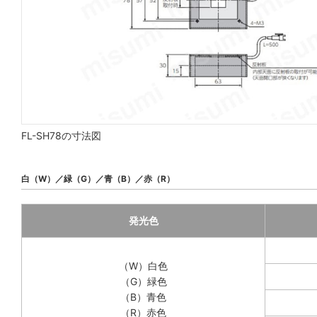
FL-SH78の寸法図
白（W）／緑（G）／青（B）／赤（R）
発光色
（W）白色
（G）緑色
（B）青色
（R）赤色