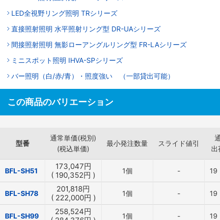
LED全視野リング照明 TRシリーズ
直接照射照明 水平照射リング型 DR-UAシリーズ
間接照射照明 無影ローアングルリング型 FR-LAシリーズ
ミニスポット照明 IHVA-SPシリーズ
バー照明（白/赤/青）・照度強い （一部貸出可能）
この商品のバリエーション
通常単価(税別)
型番
最小発注数量
スライド値引
(税込単価)
出
173,047
円
BFL-SH51
1個
-
19
(
190,352
円
)
201,818
円
BFL-SH78
1個
-
19
(
222,000
円
)
258,524
円
BFL-SH99
1個
-
19