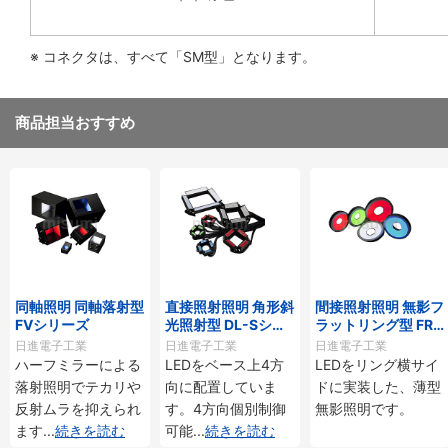
※ コネクタは、すべて「SM型」となります。
商品担当おすすめ
同軸照明 同軸落射型
直接照射照明 角形斜
間接照射照明 無影フ
FVシリーズ
光照射型 DL-Sシリ
ラットリング型 FR
ーズ
シリーズ
日進電子工業
日進電子工業
日進電子工業
ハーフミラーによる
LEDをベース上4方
LEDをリング横サイ
落射照明でテカリや
向に配置していま
ドに実装した、薄型
反射ムラを抑えられ
す。4方向個別制御
無影照明です。
ます
...
続きを読む
可能
...
続きを読む