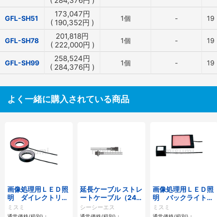
(
284,376
円
)
173,047
円
GFL-SH51
1個
-
19
(
190,352
円
)
201,818
円
GFL-SH78
1個
-
19
(
222,000
円
)
258,524
円
GFL-SH99
1個
-
19
(
284,376
円
)
よく一緒に購入されている商品
画像処理用ＬＥＤ照
延長ケーブル ストレ
画像処理用ＬＥＤ照
明 ダイレクトリン
ートケーブル（24V
明 バックライトタ
グタイプ
用／HLV用） FCBシ
イプ
ミスミ
シーシーエス
ミスミ
リーズ
通常価格(税別)：
通常価格(税別)：
通常価格(税別)：