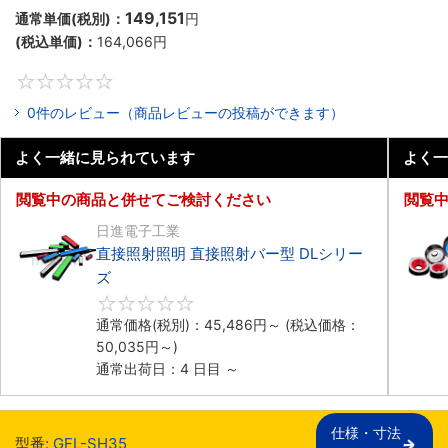
149,151
通常単価(税別)：
円
(税込単価)：
164,066
円
0
0件のレビュー（商品レビューの投稿ができます）
よく一緒に見られています
よく一
閲覧中の商品と併せてご検討ください
閲覧
日進電子工業
直接照射照明 直接照射バー型 DLシリー
ズ
0
通常価格(税別)：
45,486
円
～
(税込価格：
50,035
円
～)
通常出荷日：4 日目 ～
仕様・寸法

型番:
GFL-SH35