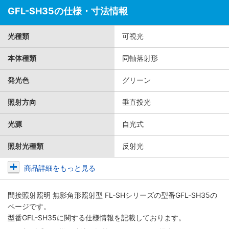
GFL-SH35の仕様・寸法情報
光種類
可視光
本体種類
同軸落射形
発光色
グリーン
照射方向
垂直投光
光源
自光式
照射光種類
反射光
商品詳細をもっと見る
間接照射照明 無影角形照射型 FL-SHシリーズ
の型番GFL-SH35の
ページです。
型番GFL-SH35に関する仕様情報を記載しております。