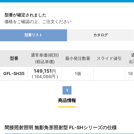
型番が確定されました
価格をご確認の上、ご注文ください
型番リスト
カタログ
通常単価(税別)
型番
最小発注数量
スライド値引
(税込単価)
出
149,151
円
GFL-SH35
1個
19
(
164,066
円
)
1
商品情報
間接照射照明 無影角形照射型 FL-SHシリーズの仕様