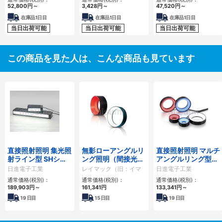
52,800
円
～
3,428
円
～
47,520
円
～
在庫品1日目
在庫品1日目
在庫品1日目
当日出荷可能
当日出荷可能
当日出荷可能
この商品を見た人は、こんな商品も見ています
直接照射照明 集光照
無影ローアングルリ
直接照射照明 マルチ
射ライン型 SHシリ
ング照明（間接光）
アングルリング型
ーズ
IPRシリーズ
MRシリーズ
日進電子工業
レイマック（旧：イマ
日進電子工業
ック）
通常価格(税別)：
通常価格(税別)：
通常価格(税別)：
189,903
円
～
161,341
円
133,341
円
～
19
日目
15
日目
19
日目