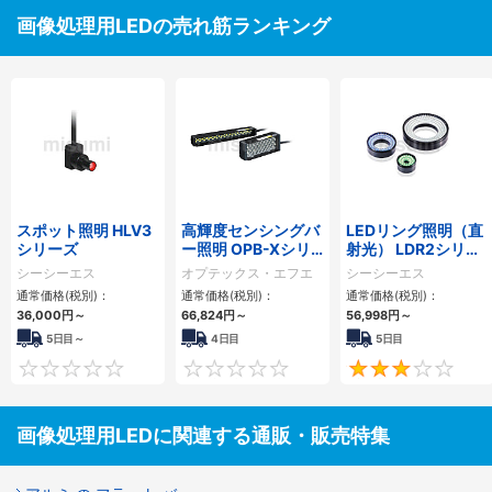
画像処理用LEDの売れ筋ランキング
スポット照明 HLV3
高輝度センシングバ
LEDリング照明（直
シリーズ
ー照明 OPB-Xシリ
射光） LDR2シリー
ーズ
ズ
シーシーエス
オプテックス・エフエ
シーシーエス
ー
通常価格(税別)：
通常価格(税別)：
通常価格(税別)：
36,000
円
～
66,824
円
～
56,998
円
～
5日目～
4日目
5日目
0
0
画像処理用LEDに関連する通販・販売特集