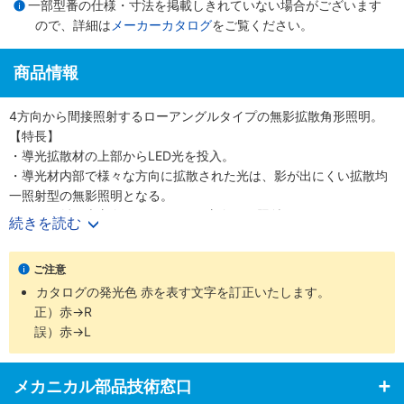
一部型番の仕様・寸法を掲載しきれていない場合がございます
ので、詳細は
メーカーカタログ
をご覧ください。
商品情報
4方向から間接照射するローアングルタイプの無影拡散角形照明。
【特長】
・導光拡散材の上部からLED光を投入。
・導光材内部で様々な方向に拡散された光は、影が出にくい拡散均
一照射型の無影照明となる。
・側面や斜め上方向からワークを4方向から照射。
続きを読む
・BGAなど四角いワークを均一に照射する場合などに有効。
【用途】
ご注意
・BGA検査、鏡面材製品のエッジ検出など。
カタログの発光色 赤を表す文字を訂正いたします。
正）赤→R
誤）赤→L
メカニカル部品技術窓口