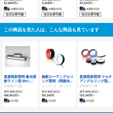
52,800
円
～
3,428
円
～
47,520
円
～
在庫品1日目
在庫品1日目
在庫品1日目
当日出荷可能
当日出荷可能
当日出荷可能
この商品を見た人は、こんな商品も見ています
直接照射照明 集光照
無影ローアングルリ
直接照射照明 マルチ
射ライン型 SHシリ
ング照明（間接光）
アングルリング型
ーズ
IPRシリーズ
MRシリーズ
日進電子工業
レイマック（旧：イマ
日進電子工業
ック）
通常価格(税別)：
通常価格(税別)：
通常価格(税別)：
189,903
円
～
161,341
円
133,341
円
～
19
日目
15
日目
19
日目