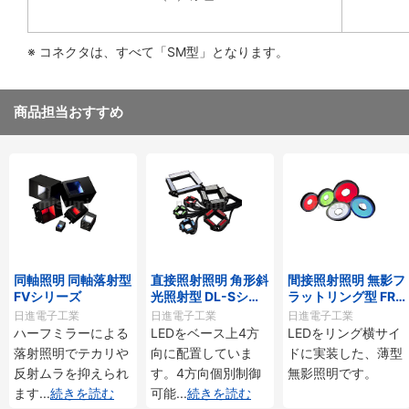
※ コネクタは、すべて「SM型」となります。
商品担当おすすめ
同軸照明 同軸落射型
直接照射照明 角形斜
間接照射照明 無影フ
FVシリーズ
光照射型 DL-Sシリ
ラットリング型 FR
ーズ
シリーズ
日進電子工業
日進電子工業
日進電子工業
ハーフミラーによる
LEDをベース上4方
LEDをリング横サイ
落射照明でテカリや
向に配置していま
ドに実装した、薄型
反射ムラを抑えられ
す。4方向個別制御
無影照明です。
ます
...
続きを読む
可能
...
続きを読む