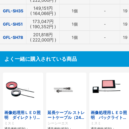
(
222,000
円
)
149,151
円
GFL-SH35
1個
-
19
(
164,066
円
)
173,047
円
GFL-SH51
1個
-
19
(
190,352
円
)
201,818
円
GFL-SH78
1個
-
19
(
222,000
円
)
よく一緒に購入されている商品
画像処理用ＬＥＤ照
延長ケーブル ストレ
画像処理用ＬＥＤ照
明 ダイレクトリン
ートケーブル（24V
明 バックライトタ
グタイプ
用／HLV用） FCBシ
イプ
ミスミ
シーシーエス
ミスミ
リーズ
通常価格(税別)：
通常価格(税別)：
通常価格(税別)：