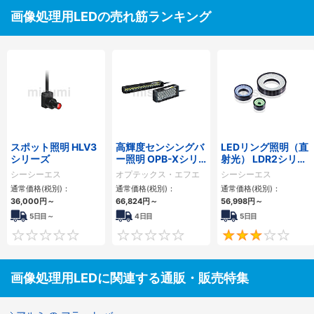
画像処理用LEDの売れ筋ランキング
スポット照明 HLV3
高輝度センシングバ
LEDリング照明（直
シリーズ
ー照明 OPB-Xシリ
射光） LDR2シリー
ーズ
ズ
シーシーエス
オプテックス・エフエ
シーシーエス
ー
通常価格(税別)：
通常価格(税別)：
通常価格(税別)：
36,000
円
～
66,824
円
～
56,998
円
～
5日目～
4日目
5日目
0
0
画像処理用LEDに関連する通販・販売特集