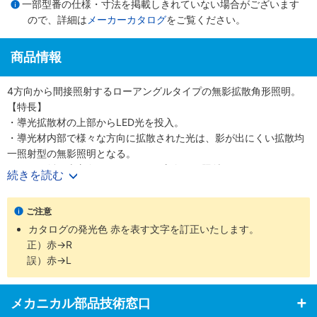
一部型番の仕様・寸法を掲載しきれていない場合がございます
ので、詳細は
メーカーカタログ
をご覧ください。
商品情報
4方向から間接照射するローアングルタイプの無影拡散角形照明。
【特長】
・導光拡散材の上部からLED光を投入。
・導光材内部で様々な方向に拡散された光は、影が出にくい拡散均
一照射型の無影照明となる。
・側面や斜め上方向からワークを4方向から照射。
続きを読む
・BGAなど四角いワークを均一に照射する場合などに有効。
【用途】
ご注意
・BGA検査、鏡面材製品のエッジ検出など。
カタログの発光色 赤を表す文字を訂正いたします。
正）赤→R
誤）赤→L
メカニカル部品技術窓口