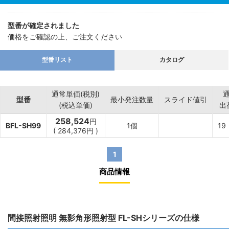
型番が確定されました
価格をご確認の上、ご注文ください
型番リスト
カタログ
通常単価(税別)
型番
最小発注数量
スライド値引
(税込単価)
出
258,524
円
BFL-SH99
1個
19
(
284,376
円
)
1
商品情報
間接照射照明 無影角形照射型 FL-SHシリーズの仕様