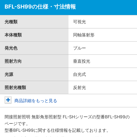
BFL-SH99の仕様・寸法情報
光種類
可視光
本体種類
同軸落射形
発光色
ブルー
照射方向
垂直投光
光源
自光式
照射光種類
反射光
商品詳細をもっと見る
間接照射照明 無影角形照射型 FL-SHシリーズ
の型番BFL-SH99の
ページです。
型番BFL-SH99に関する仕様情報を記載しております。