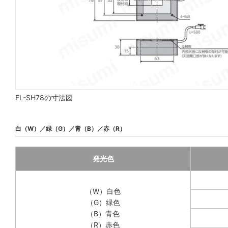
FL-SH78の寸法図
白（W）／緑（G）／青（B）／赤（R）
発光色
（W）白色
（G）緑色
（B）青色
（R）赤色