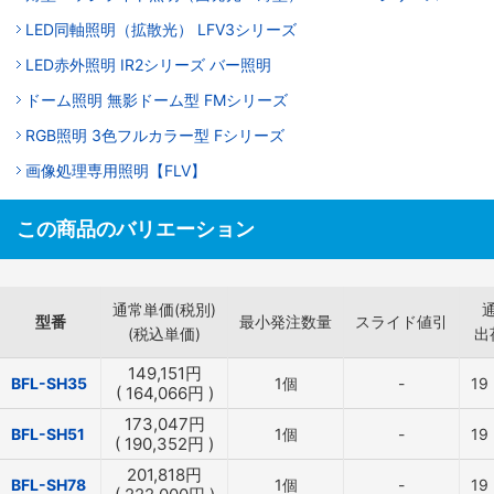
LED同軸照明（拡散光） LFV3シリーズ
LED赤外照明 IR2シリーズ バー照明
ドーム照明 無影ドーム型 FMシリーズ
RGB照明 3色フルカラー型 Fシリーズ
画像処理専用照明【FLV】
この商品のバリエーション
通常単価(税別)
型番
最小発注数量
スライド値引
(税込単価)
出
149,151
円
BFL-SH35
1個
-
19
(
164,066
円
)
173,047
円
BFL-SH51
1個
-
19
(
190,352
円
)
201,818
円
BFL-SH78
1個
-
19