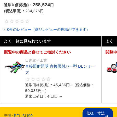
258,524
通常単価(税別)：
円
(税込単価)：
284,376
円
0
0件のレビュー（商品レビューの投稿ができます）
よく一緒に見られています
よく一
閲覧中の商品と併せてご検討ください
閲覧
日進電子工業
直接照射照明 直接照射バー型 DLシリー
ズ
0
通常価格(税別)：
45,486
円
～
(税込価格：
50,035
円
～)
通常出荷日：4 日目 ～
仕様・寸法

型番:
BFL-SH99