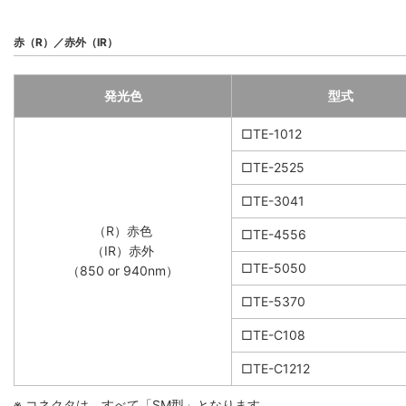
赤（R）／赤外（IR）
発光色
型式
□TE-1012
□TE-2525
□TE-3041
（R）赤色
□TE-4556
（IR）赤外
□TE-5050
（850 or 940nm）
□TE-5370
□TE-C108
□TE-C1212
※ コネクタは、すべて「SM型」となります。