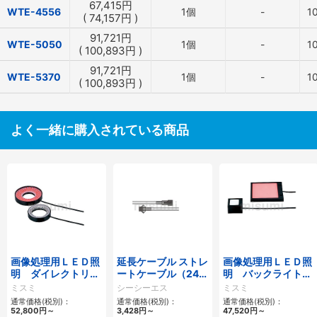
67,415
円
WTE-4556
1個
-
1
(
74,157
円
)
91,721
円
WTE-5050
1個
-
1
(
100,893
円
)
91,721
円
WTE-5370
1個
-
1
(
100,893
円
)
よく一緒に購入されている商品
画像処理用ＬＥＤ照
延長ケーブル ストレ
画像処理用ＬＥＤ照
明 ダイレクトリン
ートケーブル（24V
明 バックライトタ
グタイプ
用／HLV用） FCBシ
イプ
ミスミ
シーシーエス
ミスミ
リーズ
通常価格(税別)：
通常価格(税別)：
通常価格(税別)：
52,800
円
～
3,428
円
～
47,520
円
～