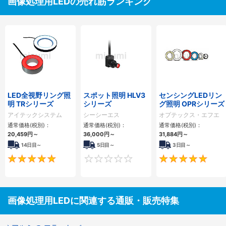
画像処理用LEDの売れ筋ランキング
LED全視野リング照
スポット照明 HLV3
センシングLEDリン
明 TRシリーズ
シリーズ
グ照明 OPRシリーズ
アイテックシステム
シーシーエス
オプテックス・エフエ
ー
通常価格(税別)：
通常価格(税別)：
通常価格(税別)：
20,459
円
～
36,000
円
～
31,884
円
～
14日目～
5日目～
3日目～
5
0
画像処理用LEDに関連する通販・販売特集