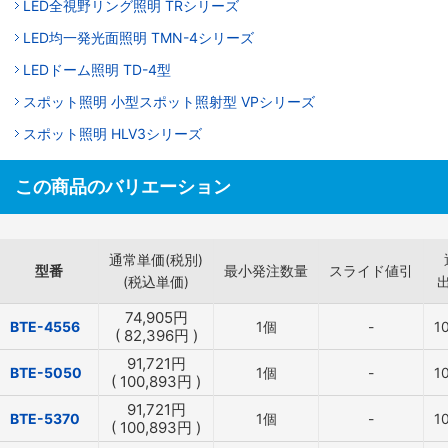
LED全視野リング照明 TRシリーズ
LED均一発光面照明 TMN-4シリーズ
LEDドーム照明 TD-4型
スポット照明 小型スポット照射型 VPシリーズ
スポット照明 HLV3シリーズ
この商品のバリエーション
通常単価(税別)
型番
最小発注数量
スライド値引
(税込単価)
74,905
円
BTE-4556
1個
-
1
(
82,396
円
)
91,721
円
BTE-5050
1個
-
1
(
100,893
円
)
91,721
円
BTE-5370
1個
-
1
(
100,893
円
)