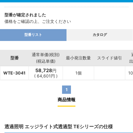
型番が確定されました
価格をご確認の上、ご注文ください
型番リスト
カタログ
通常単価(税別)
型番
最小発注数量
スライド値引
(税込単価)
58,728
円
WTE-3041
1個
10
(
64,601
円
)
1
商品情報
透過照明 エッジライト式透過型 TEシリーズの仕様