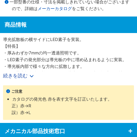
一部型番の仕様・寸法を掲載しきれていない場合がございます
ので、詳細は
メーカーカタログ
をご覧ください。
商品情報
導光拡散板の横サイドにLED素子を実装。
【特長】
・厚みわずか7mmの均一透過照明です。
・LED素子の発光部分は導光板の中に埋め込まれるように実装。
・導光板内部で様々な方向に拡散します。
・また導光板自体に施されている特殊パターン印刷・表面の拡散カ
続きを読む
バーなど、均一性を確保のための特殊製法を採用しました。
・少ない素子数・省電力ながら均一性の確保された透過照明として
ご注意
活躍しています。
カタログの発光色 赤を表す文字を訂正いたします。
・発光面の大きさも用途にあわせて8タイプ。
正）赤→R
・多彩な照明色を揃えています。
誤）赤→L
【用途】
・各種形状認識、寸法測定、異物検査、液面レベルチェック、ピン
ホール検査など。
メカニカル部品技術窓口