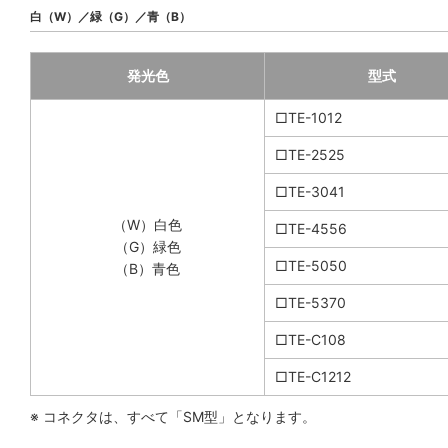
白（W）／緑（G）／青（B）
発光色
型式
□TE-1012
□TE-2525
□TE-3041
（W）白色
□TE-4556
（G）緑色
□TE-5050
（B）青色
□TE-5370
□TE-C108
□TE-C1212
※ コネクタは、すべて「SM型」となります。