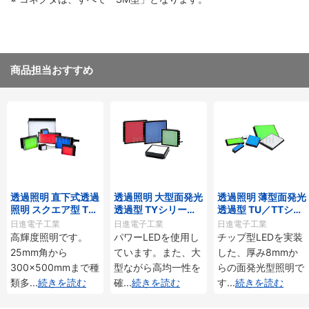
商品担当おすすめ
透過照明 直下式透過
透過照明 大型面発光
透過照明 薄型面発光
照明 スクエア型 TD
透過型 TYシリー
透過型 TU／TTシリ
シリーズ
ズ・THシリーズ
ーズ
日進電子工業
日進電子工業
日進電子工業
高輝度照明です。
パワーLEDを使用し
チップ型LEDを実装
25mm角から
ています。また、大
した、厚み8mmか
300×500mmまで種
型ながら高均一性を
らの面発光型照明で
類多
...
続きを読む
確
...
続きを読む
す
...
続きを読む