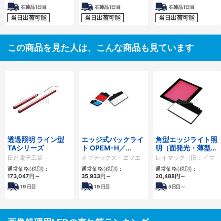
在庫品1日目
在庫品1日目
在庫品1日目
当日出荷可能
当日出荷可能
当日出荷可能
この商品を見た人は、こんな商品も見ています
透過照明 ライン型
エッジ式バックライ
角型エッジライト照
TAシリーズ
ト OPEM-H／
明（面発光・薄型）
OPEMシリーズ
IFLA・IFLシリーズ
日進電子工業
オプテックス・エフエ
レイマック（旧：イマ
ー
ック）
通常価格(税別)：
通常価格(税別)：
通常価格(税別)：
173,047
円
～
35,933
円
～
20,488
円
～
19
日目
19
日目
5
日目～