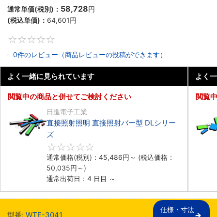
58,728
通常単価(税別)：
円
(税込単価)：
64,601
円
0
0件のレビュー（商品レビューの投稿ができます）
よく一緒に見られています
よく一
閲覧中の商品と併せてご検討ください
閲覧
日進電子工業
直接照射照明 直接照射バー型 DLシリー
ズ
0
通常価格(税別)：
45,486
円
～
(税込価格：
50,035
円
～)
通常出荷日：4 日目 ～
仕様・寸法

型番:
WTE-3041