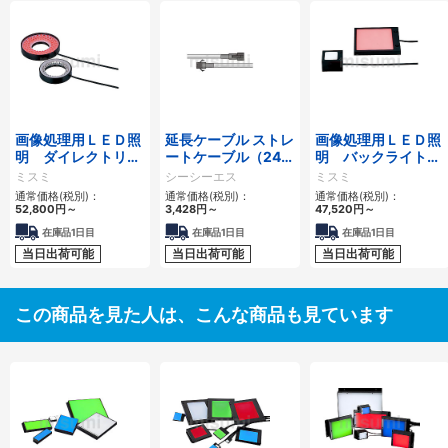
画像処理用ＬＥＤ照
延長ケーブル ストレ
画像処理用ＬＥＤ照
明 ダイレクトリン
ートケーブル（24V
明 バックライトタ
グタイプ
用／HLV用） FCBシ
イプ
ミスミ
シーシーエス
ミスミ
リーズ
通常価格(税別)：
通常価格(税別)：
通常価格(税別)：
52,800
円
～
3,428
円
～
47,520
円
～
在庫品1日目
在庫品1日目
在庫品1日目
当日出荷可能
当日出荷可能
当日出荷可能
この商品を見た人は、こんな商品も見ています