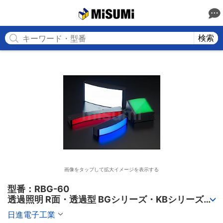
MISUMI
検索
画像をタップして拡大イメージを表示する
型番：RBG-60

透過照明 R面・透過型 BGシリーズ・KBシリーズ・
KCシリーズ
日進電子工業