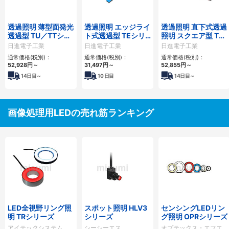
透過照明 薄型面発光
透過照明 エッジライ
透過照明 直下式透過
透過型 TU／TTシリ
ト式透過型 TEシリ
照明 スクエア型 TD
ーズ
ーズ
シリーズ
日進電子工業
日進電子工業
日進電子工業
通常価格(税別)：
通常価格(税別)：
通常価格(税別)：
52,928
円
～
31,497
円
～
52,855
円
～
14
日目～
10
日目
14
日目～
画像処理用LEDの売れ筋ランキング
LED全視野リング照
スポット照明 HLV3
センシングLEDリン
明 TRシリーズ
シリーズ
グ照明 OPRシリーズ
アイテックシステム
シーシーエス
オプテックス・エフエ