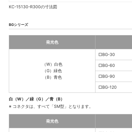
KC-15130-R300の寸法図
BGシリーズ
発光色
□BG-30
（W）白色
□BG-60
（G）緑色
□BG-90
（B）青色
□BG-120
白（W）／緑（G）／青（B）
※ コネクタは、すべて「SM型」となります。
発光色