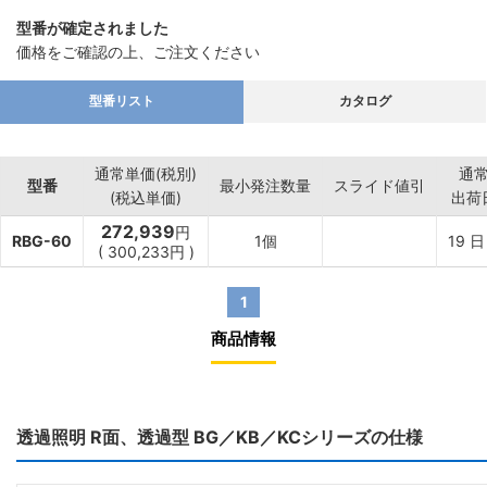
型番が確定されました
価格をご確認の上、ご注文ください
型番リスト
カタログ
通常単価(税別)
通
型番
最小発注数量
スライド値引
(税込単価)
出荷
272,939
円
RBG-60
1個
19
日
(
300,233
円
)
1
商品情報
透過照明 R面、透過型 BG／KB／KCシリーズの仕様