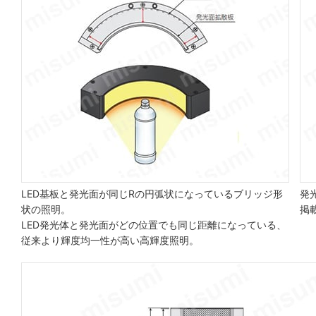
LED基板と発光面が同じRの円弧状になっているブリッジ形
発
状の照明。
掲
LED発光体と発光面がどの位置でも同じ距離になっている、
従来より輝度均一性が高い高輝度照明。