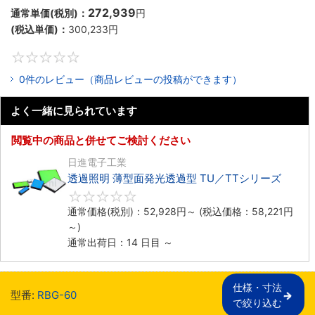
272,939
通常単価(税別)：
円
(税込単価)：
300,233
円
0
0件のレビュー（商品レビューの投稿ができます）
よく一緒に見られています
閲覧中の商品と併せてご検討ください
日進電子工業
透過照明 薄型面発光透過型 TU／TTシリーズ
0
通常価格(税別)：
52,928
円
～
(税込価格：
58,221
円
～)
通常出荷日：14 日目 ～
仕様・寸法

型番:
RBG-60
で絞り込む