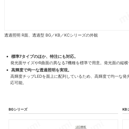
透過照明 R面、透過型 BG／KB／KCシリーズの外観
標準7タイプのほか、特注にも対応。
発光面サイズやR曲面の異なる7機種を標準で用意。発光面の縦
高輝度で均一な透過照明を実現。
高輝度チップLEDを面上に配列しているため、高輝度で均一な
応可能。
BGシリーズ
KB