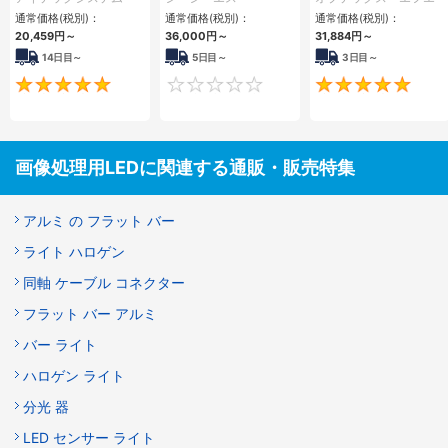
ー
通常価格(税別)：
通常価格(税別)：
通常価格(税別)：
20,459
円
～
36,000
円
～
31,884
円
～
14日目～
5日目～
3日目～
5
0
画像処理用LEDに関連する通販・販売特集
アルミ の フラット バー
ライト ハロゲン
同軸 ケーブル コネクター
フラット バー アルミ
バー ライト
ハロゲン ライト
分光 器
LED センサー ライト