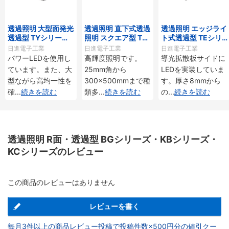
透過照明 大型面発光
透過照明 直下式透過
透過照明 エッジライ
透過型 TYシリー
照明 スクエア型 TD
ト式透過型 TEシリ
ズ・THシリーズ
シリーズ
ーズ
日進電子工業
日進電子工業
日進電子工業
パワーLEDを使用し
高輝度照明です。
導光拡散板サイドに
ています。また、大
25mm角から
LEDを実装していま
型ながら高均一性を
300×500mmまで種
す。厚さ8mmから
確
...
続きを読む
類多
...
続きを読む
の
...
続きを読む
透過照明 R面・透過型 BGシリーズ・KBシリーズ・
KCシリーズのレビュー
この商品のレビューはありません
レビューを書く
毎月3件以上の商品レビュー投稿で投稿件数×500円分の値引クー