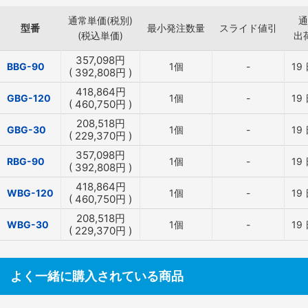
通常単価(税別)
通
型番
最小発注数量
スライド値引
(税込単価)
出
357,098
円
BBG-90
1個
-
19
(
392,808
円
)
418,864
円
GBG-120
1個
-
19
(
460,750
円
)
208,518
円
GBG-30
1個
-
19
(
229,370
円
)
357,098
円
RBG-90
1個
-
19
(
392,808
円
)
418,864
円
WBG-120
1個
-
19
(
460,750
円
)
208,518
円
WBG-30
1個
-
19
(
229,370
円
)
よく一緒に購入されている商品