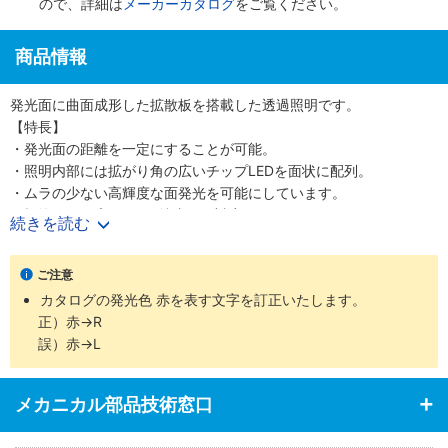
ので、詳細は
メーカーカタログ
をご覧ください。
商品情報
発光面に曲面成形した拡散板を搭載した透過照明です。
【特長】
・発光面の距離を一定にすることが可能。
・照明内部には拡がり角の広いチップLEDを面状に配列。
・ムラの少ない高輝度な面発光を可能にしています。
・標準7タイプのほか、特注にも対応します。
続きを読む
・高輝度で均一な透過照明を実現。
【用途】
ご注意
・円周上を移動するワークの複数回撮像など。
カタログの発光色 赤を表す文字を訂正いたします。
正）赤→R
誤）赤→L
メカニカル部品技術窓口