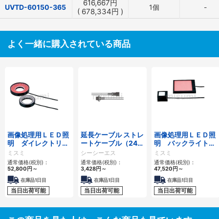
616,667
円
UVTD-60150-365
1個
-
(
678,334
円
)
よく一緒に購入されている商品
画像処理用ＬＥＤ照
延長ケーブル ストレ
画像処理用ＬＥＤ照
明 ダイレクトリン
ートケーブル（24V
明 バックライトタ
グタイプ
用／HLV用） FCBシ
イプ
ミスミ
シーシーエス
ミスミ
リーズ
通常価格(税別)：
通常価格(税別)：
通常価格(税別)：
52,800
円
～
3,428
円
～
47,520
円
～
在庫品1日目
在庫品1日目
在庫品1日目
当日出荷可能
当日出荷可能
当日出荷可能