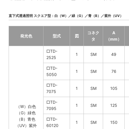
直下式透過照明 スクエア型：白（W）／緑（G）／青（B）／紫外（UV）
コネク
A
発光色
型式
図
タ
（mm）
□TD-
1
SM
49
2525
□TD-
1
SM
76
5050
□TD-
1
SM
105
7075
□TD-
1
SM
125
（W）白色
7095
（G）緑色
（B）青色
□TD-
1
SM
150
（UV）紫外
60120