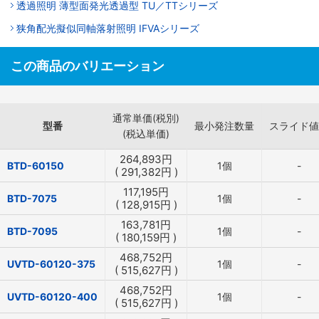
透過照明 薄型面発光透過型 TU／TTシリーズ
狭角配光擬似同軸落射照明 IFVAシリーズ
この商品のバリエーション
通常単価(税別)
型番
最小発注数量
スライド値
(税込単価)
264,893
円
BTD-60150
1個
-
(
291,382
円
)
117,195
円
BTD-7075
1個
-
(
128,915
円
)
163,781
円
BTD-7095
1個
-
(
180,159
円
)
468,752
円
UVTD-60120-375
1個
-
(
515,627
円
)
468,752
円
UVTD-60120-400
1個
-
(
515,627
円
)