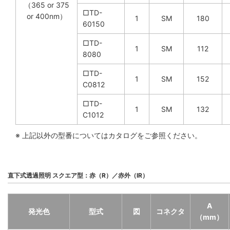
（365 or 375
□TD-
or 400nm）
1
SM
180
60150
□TD-
1
SM
112
8080
□TD-
1
SM
152
C0812
□TD-
1
SM
132
C1012
※ 上記以外の型番についてはカタログをご参照ください。
直下式透過照明 スクエア型：赤（R）／赤外（IR）
A
発光色
型式
図
コネクタ
（mm）