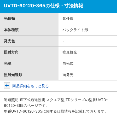
UVTD-60120-365の仕様・寸法情報
光種類
紫外線
本体種類
バックライト形
発光色
-
照射方向
垂直投光
光源
自光式
照射光種類
面発光
商品詳細をもっと見る
透過照明 直下式透過照明 スクエア型 TDシリーズ
の型番UVTD-
60120-365のページです。
型番UVTD-60120-365に関する仕様情報を記載しております。