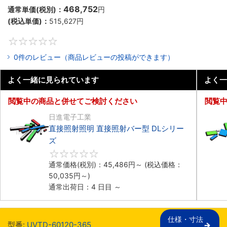
468,752
通常単価(税別)：
円
(税込単価)：
515,627
円
0
0件のレビュー（商品レビューの投稿ができます）
よく一緒に見られています
よく一
閲覧中の商品と併せてご検討ください
閲覧
日進電子工業
直接照射照明 直接照射バー型 DLシリー
ズ
0
通常価格(税別)：
45,486
円
～
(税込価格：
50,035
円
～)
通常出荷日：4 日目 ～
仕様・寸法

型番:
UVTD-60120-365