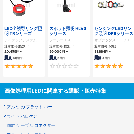
LED全視野リング照
スポット照明 HLV3
センシングLEDリン
明 TRシリーズ
シリーズ
グ照明 OPRシリーズ
アイテックシステム
シーシーエス
オプテックス・エフエ
ー
通常価格(税別)：
通常価格(税別)：
通常価格(税別)：
20,459
円
～
36,000
円
～
31,884
円
～
14日目～
5日目～
3日目～
5
0
画像処理用LEDに関連する通販・販売特集
アルミ の フラット バー
ライト ハロゲン
同軸 ケーブル コネクター