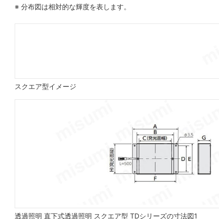
※ 分布図は相対的な輝度を表します。
スクエア型イメージ
透過照明 直下式透過照明 スクエア型 TDシリーズの寸法図1