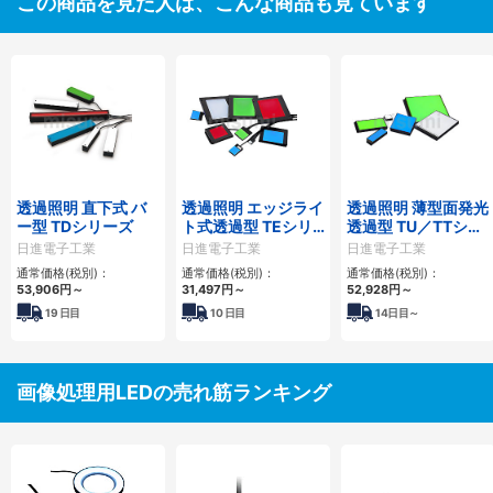
この商品を見た人は、こんな商品も見ています
透過照明 直下式 バ
透過照明 エッジライ
透過照明 薄型面発光
ー型 TDシリーズ
ト式透過型 TEシリ
透過型 TU／TTシリ
ーズ
ーズ
日進電子工業
日進電子工業
日進電子工業
通常価格(税別)：
通常価格(税別)：
通常価格(税別)：
53,906
円
～
31,497
円
～
52,928
円
～
19
日目
10
日目
14
日目～
画像処理用LEDの売れ筋ランキング