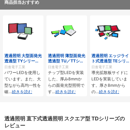
商品担当おすすめ
透過照明 大型面発光
透過照明 薄型面発光
透過照明 エッジライ
透過型 TYシリー
透過型 TU／TTシリ
ト式透過型 TEシリ
ズ・THシリーズ
ーズ
ーズ
日進電子工業
日進電子工業
日進電子工業
パワーLEDを使用し
チップ型LEDを実装
導光拡散板サイドに
ています。また、大
した、厚み8mmか
LEDを実装していま
型ながら高均一性を
らの面発光型照明で
す。厚さ8mmから
確
...
続きを読む
す
...
続きを読む
の
...
続きを読む
透過照明 直下式透過照明 スクエア型 TDシリーズの
レビュー