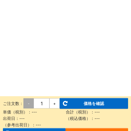
ご注文数：
価格を確認
-
+
単価（税別）：
---
合計（税別）：
---
出荷日：
---
（税込価格）：
---
（参考出荷日）：
---