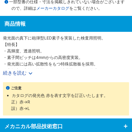
一部型番の仕様・寸法を掲載しきれていない場合がございます
ので、詳細は
メーカーカタログ
をご覧ください。
商品情報
発光面の真下に砲弾型LED素子を実装した検査用照明。
【特長】
・高輝度、透過照明。
・素子間ピッチは4mmからの高密度実装。
・発光面には高い拡散性をもつ特殊拡散板を採用。
・高輝度、高均一性照明のため透過照明として最適。
続きを読む
・広い範囲を照射できるムラの少ない反射照明としても活躍。
・偏光板などオプションの取付も可能。
ご注意
・豊富な発光面形状と色調で様々なワークや検出目的に対応可能。
カタログの発光色 赤を表す文字を訂正いたします。
【用途】
正）赤→R
・各種形状認識、寸法測定、異物検査、液面レベルチェック、ピン
誤）赤→L
ホール検査、シート材検査など。
メカニカル部品技術窓口