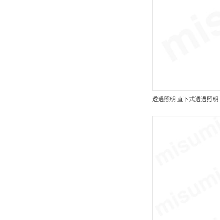
RTD
出荷日
すべて
19日以内
透過照明 直下式透過照明