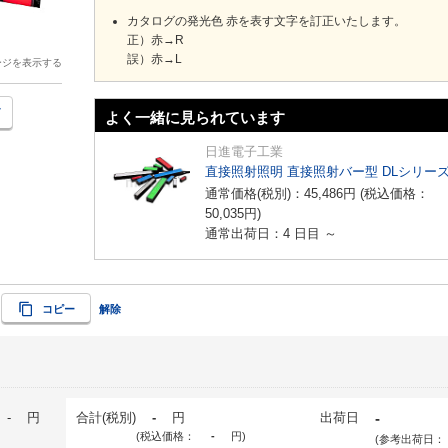
カタログの発光色 赤を表す文字を訂正いたします。
正）赤→R
誤）赤→L
ージを表示する
よく一緒に見られています
日進電子工業
直接照射照明 直接照射バー型 DLシリー
通常価格(税別)：
45,486
円
(税込価格：
50,035
円
)
通常出荷日：4 日目 ～
コピー
解除
-
円
合計(税別)
-
円
出荷日
-
(税込価格：
-
円
)
(参考出荷日：