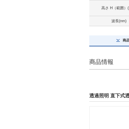
高さ H（範囲）(
20.1～30
外形図/複数選択する(1)
波長(nm)
解除
商
高さ H（伸縮タイプはMAX値）(mm)
30
商品情報
外形図/複数選択する(1)
解除
発光部サイズ(mm)
透過照明 直下式透
L52×W48
解除
タイプ