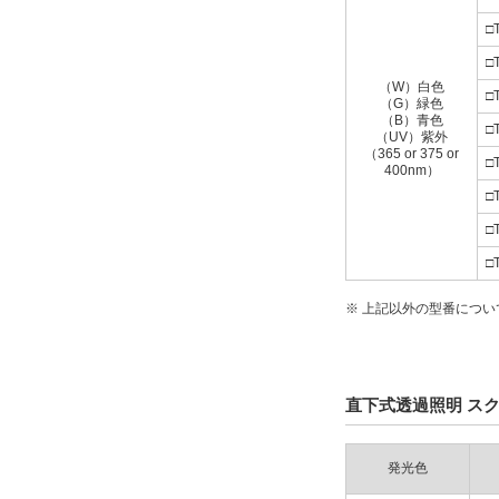
□
□
（W）白色
□
（G）緑色
（B）青色
□
（UV）紫外
（365 or 375 or
□
400nm）
□
□
□
※ 上記以外の型番につ
直下式透過照明 スク
発光色