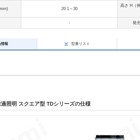
高さ H（
mm)
20.1～30
-
発光
品情報
型番リスト
過照明 スクエア型 TDシリーズの仕様