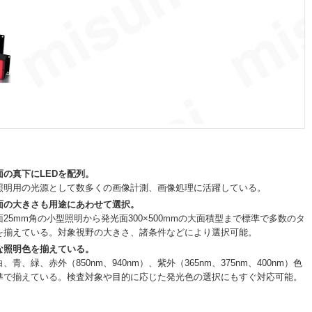
面の真下にLEDを配列。
照明用の光源として数多くの画像計測、画像処理に活躍している。
面の大きさも用途にあわせて選択。
面25mm角の小型照明から発光面300×500mmの大面積型まで標準で多数のタ
を揃えている。対象視野の大きさ、諸条件などにより選択可能。
な照明色を揃えている。
、青、緑、赤外（850nm、940nm）、紫外（365nm、375nm、400nm）色
準で揃えている。検査対象や目的に応じた発光色の選択にもすぐ対応可能。