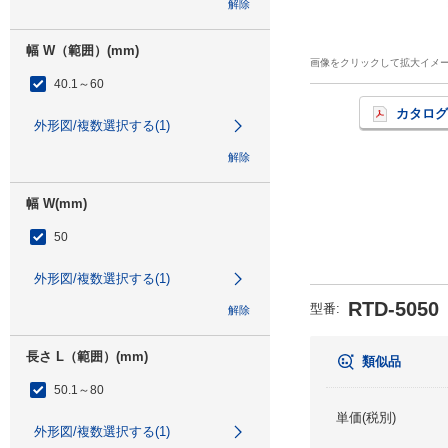
解除
幅 W（範囲）(mm)
画像をクリックして拡大イメ
40.1～60
カタログ
外形図/複数選択する(1)
解除
幅 W(mm)
50
外形図/複数選択する(1)
RTD-5050
型番
:
解除
長さ L（範囲）(mm)
類似品
50.1～80
単価(税別)
外形図/複数選択する(1)