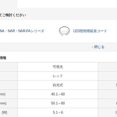
てご検討ください
NA・NAR・NAR-FAシリーズ
LED照明用延長コード
－閉じる
法情報
可視光
レッド
自光式
m)
40.1～60
mm)
50.1～80
(W)
5.1～6