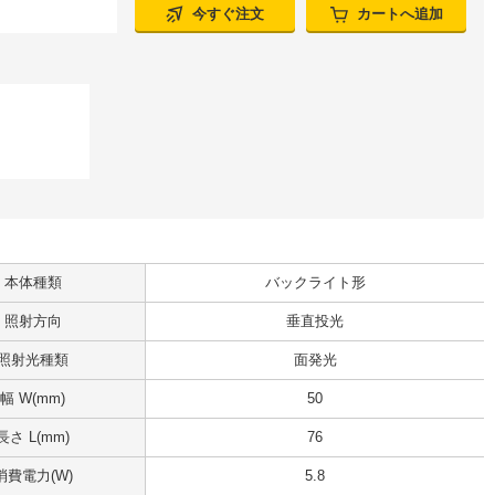
今すぐ注文
カートへ追加
本体種類
バックライト形
照射方向
垂直投光
照射光種類
面発光
幅 W(mm)
50
長さ L(mm)
76
消費電力(W)
5.8