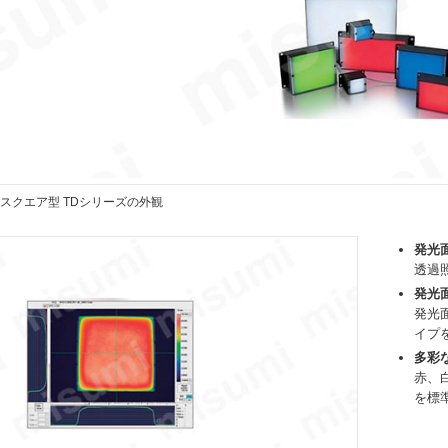
 スクエア型 TDシリーズの外観
発光
透過
発光
発光
イプ
多彩
赤、白
を標