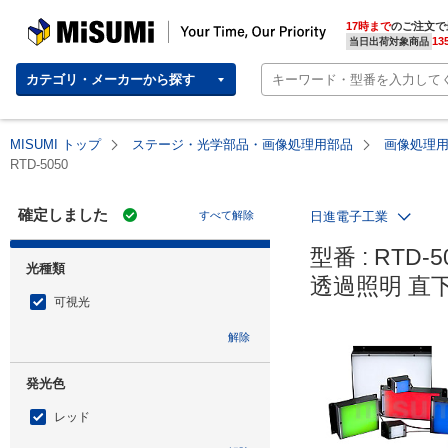
MISUMI | Your Time, Our Priority
17時まで
のご注文で
13
当日出荷対象商品
カテゴリ・メーカーから探す
MISUMI トップ
ステージ・光学部品・画像処理用部品
画像処理用
RTD-5050
確定しました
すべて解除
日進電子工業
型番 : RTD-50
光種類
透過照明 直
可視光
解除
発光色
レッド