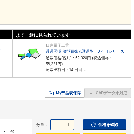
よく一緒に見られています
日進電子工業
ズ
透過照明 薄型面発光透過型 TU／TTシリーズ
通常価格(税別)：
52,928
円
(税込価格：
58,221
円
)
通常出荷日：14 日目 ～
My部品表保存
CADデータ未対応
数量：
価格を確認
-
円
)