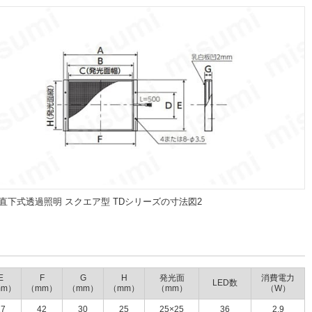
直下式透過照明 スクエア型 TDシリーズの寸法図2
E
F
G
H
発光面
消費電力
LED数
mm）
（mm）
（mm）
（mm）
（mm）
（W）
27
42
30
25
25×25
36
2.9