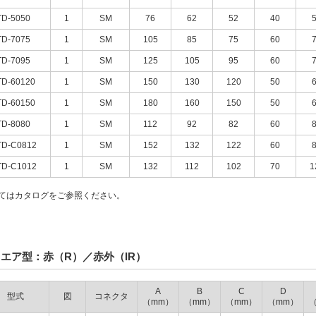
TD-5050
1
SM
76
62
52
40
TD-7075
1
SM
105
85
75
60
TD-7095
1
SM
125
105
95
60
TD-60120
1
SM
150
130
120
50
TD-60150
1
SM
180
160
150
50
TD-8080
1
SM
112
92
82
60
TD-C0812
1
SM
152
132
122
60
TD-C1012
1
SM
132
112
102
70
1
いてはカタログをご参照ください。
エア型：赤（R）／赤外（IR）
A
B
C
D
型式
図
コネクタ
（mm）
（mm）
（mm）
（mm）