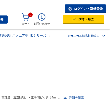
ログイン・新規登録
0
見積・注文
検索
カート
お問い合わせ
透過照明 スクエア型 TDシリーズ
メカニカル部品技術窓口
高輝度、透過照明。・素子間ピッチは4mm...
詳細を確認