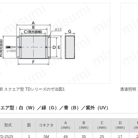
明 スクエア型 TDシリーズの寸法図1
透過照明 
クエア型：白（W）／緑（G）／青（B）／紫外（UV）
A
B
C
D
型式
図
コネクタ
（mm）
（mm）
（mm）
（mm）
（
TD-2525
1
SM
49
35
25
17