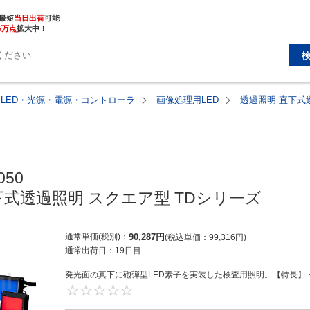
最短
当日出荷
5万点
拡大中！
LED・光源・電源・コントローラ
画像処理用LED
透過照明 直下式
50

下式透過照明 スクエア型 TDシリーズ
通常単価(税別)
90,287
円
税込単価
99,316
円
通常出荷日：
19日目
発光面の真下に砲弾型LED素子を実装した検査用照明。【特長】・
0