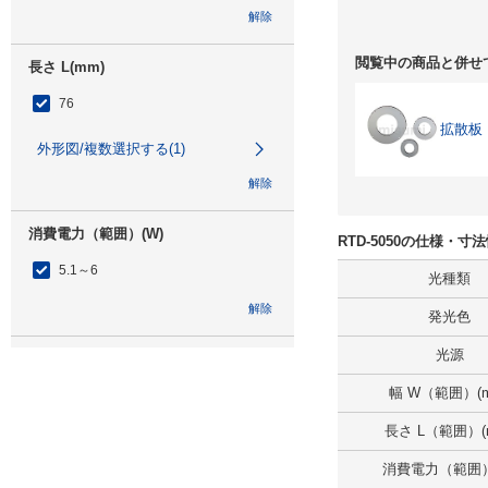
解除
閲覧中の商品と併せ
長さ L(mm)
76
拡散板 
外形図/複数選択する(1)
解除
消費電力（範囲）(W)
RTD-5050の仕様・寸
5.1～6
光種類
解除
発光色
光源
消費電力(W)
幅 W（範囲）(m
5.8
長さ L（範囲）(
解除
消費電力（範囲）
高さ H（範囲）(mm)