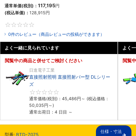
117,195
通常単価(税別)：
円
(税込単価)：
128,915
円
0
0件のレビュー（商品レビューの投稿ができます）
よく一緒に見られています
よく一
閲覧中の商品と併せてご検討ください
閲覧
日進電子工業
直接照射照明 直接照射バー型 DLシリー
ズ
0
通常価格(税別)：
45,486
円
～
(税込価格：
50,035
円
～)
通常出荷日：4 日目 ～
仕様・寸法

型番:
BTD-7075