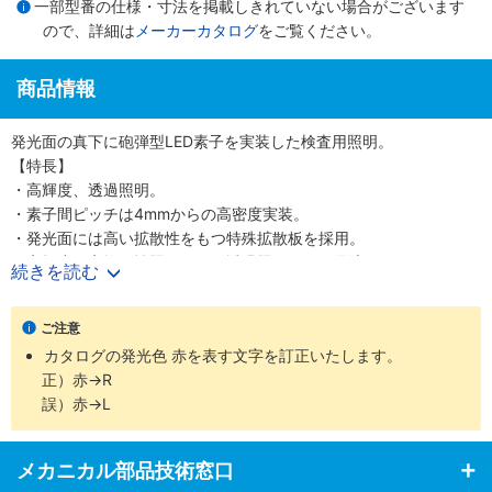
一部型番の仕様・寸法を掲載しきれていない場合がございます
ので、詳細は
メーカーカタログ
をご覧ください。
商品情報
発光面の真下に砲弾型LED素子を実装した検査用照明。
【特長】
・高輝度、透過照明。
・素子間ピッチは4mmからの高密度実装。
・発光面には高い拡散性をもつ特殊拡散板を採用。
・高輝度、高均一性照明のため透過照明として最適。
続きを読む
・広い範囲を照射できるムラの少ない反射照明としても活躍。
・偏光板などオプションの取付も可能。
ご注意
・豊富な発光面形状と色調で様々なワークや検出目的に対応可能。
カタログの発光色 赤を表す文字を訂正いたします。
【用途】
正）赤→R
・各種形状認識、寸法測定、異物検査、液面レベルチェック、ピン
誤）赤→L
ホール検査、シート材検査など。
メカニカル部品技術窓口