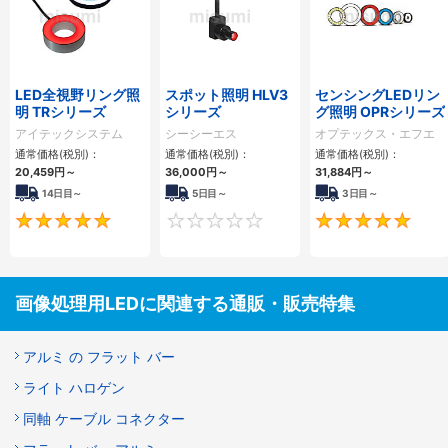
LED全視野リング照
スポット照明 HLV3
センシングLEDリン
明 TRシリーズ
シリーズ
グ照明 OPRシリーズ
アイテックシステム
シーシーエス
オプテックス・エフエ
ー
通常価格(税別)：
通常価格(税別)：
通常価格(税別)：
20,459
円
～
36,000
円
～
31,884
円
～
14日目～
5日目～
3日目～
5
0
画像処理用LEDに関連する通販・販売特集
アルミ の フラット バー
ライト ハロゲン
同軸 ケーブル コネクター