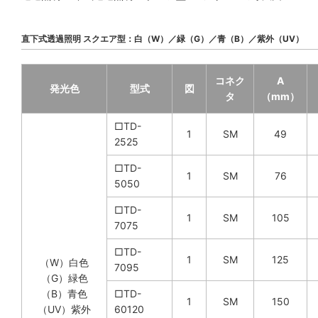
直下式透過照明 スクエア型：白（W）／緑（G）／青（B）／紫外（UV）
コネク
A
発光色
型式
図
タ
（mm）
□TD-
1
SM
49
2525
□TD-
1
SM
76
5050
□TD-
1
SM
105
7075
□TD-
1
SM
125
（W）白色
7095
（G）緑色
（B）青色
□TD-
1
SM
150
（UV）紫外
60120