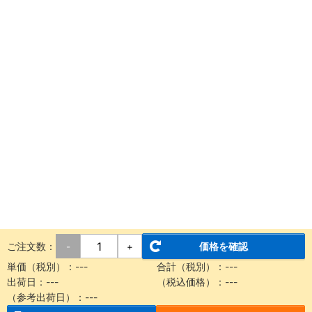
ご注文数：
価格を確認
-
+
単価（税別）：
---
合計（税別）：
---
出荷日：
---
（税込価格）：
---
（参考出荷日）：
---