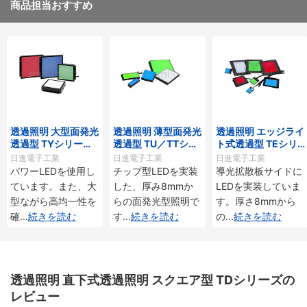
商品担当おすすめ
透過照明 大型面発光
透過照明 薄型面発光
透過照明 エッジライ
透過型 TYシリー
透過型 TU／TTシリ
ト式透過型 TEシリ
ズ・THシリーズ
ーズ
ーズ
日進電子工業
日進電子工業
日進電子工業
パワーLEDを使用し
チップ型LEDを実装
導光拡散板サイドに
ています。また、大
した、厚み8mmか
LEDを実装していま
型ながら高均一性を
らの面発光型照明で
す。厚さ8mmから
確
...
続きを読む
す
...
続きを読む
の
...
続きを読む
透過照明 直下式透過照明 スクエア型 TDシリーズの
レビュー