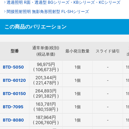
透過照明 R面・透過型 BGシリーズ・KBシリーズ・KCシリーズ
間接照射照明 無影角形照射型 FL-SHシリーズ
この商品のバリエーション
通常単価(税別)
型番
最小発注数量
スライド値引
(税込単価)
96,975
円
BTD-5050
1個
-
1
(
106,673
円
)
201,344
円
BTD-60120
1個
-
1
(
221,478
円
)
264,893
円
BTD-60150
1個
-
1
(
291,382
円
)
163,781
円
BTD-7095
1個
-
1
(
180,159
円
)
187,964
円
BTD-8080
1個
-
1
(
206,760
円
)