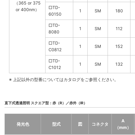
（365 or 375
□TD-
or 400nm）
1
SM
180
60150
□TD-
1
SM
112
8080
□TD-
1
SM
152
C0812
□TD-
1
SM
132
C1012
※ 上記以外の型番についてはカタログをご参照ください。
直下式透過照明 スクエア型：赤（R）／赤外（IR）
A
発光色
型式
図
コネクタ
（mm）