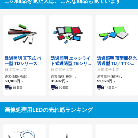
この商品を見た人は、こんな商品も見ています
透過照明 直下式 バ
透過照明 エッジライ
透過照明 薄型面発光
ー型 TDシリーズ
ト式透過型 TEシリ
透過型 TU／TTシリ
ーズ
ーズ
日進電子工業
日進電子工業
日進電子工業
通常価格(税別)：
通常価格(税別)：
通常価格(税別)：
53,906
円
～
31,497
円
～
52,928
円
～
19
日目
10
日目
14
日目～
画像処理用LEDの売れ筋ランキング