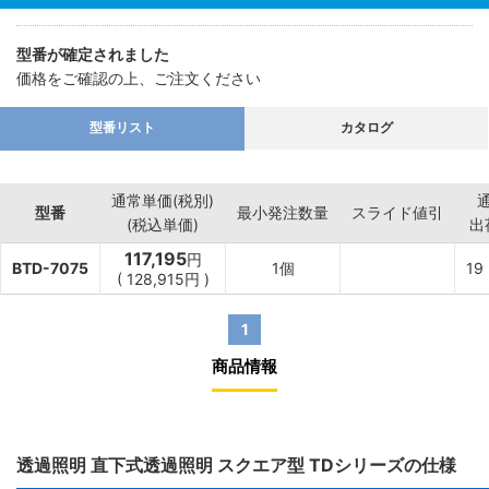
型番が確定されました
価格をご確認の上、ご注文ください
型番リスト
カタログ
通常単価(税別)
型番
最小発注数量
スライド値引
(税込単価)
出
117,195
円
BTD-7075
1個
19
(
128,915
円
)
1
商品情報
透過照明 直下式透過照明 スクエア型 TDシリーズの仕様