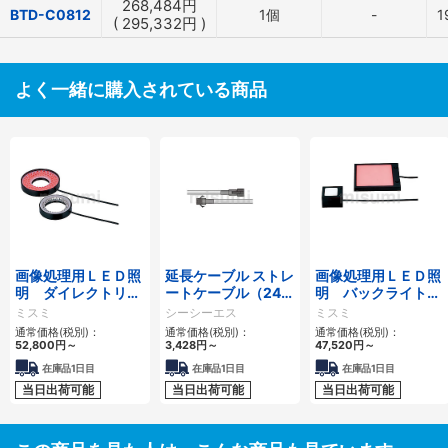
268,484
円
BTD-C0812
1個
-
1
(
295,332
円
)
よく一緒に購入されている商品
画像処理用ＬＥＤ照
延長ケーブル ストレ
画像処理用ＬＥＤ照
明 ダイレクトリン
ートケーブル（24V
明 バックライトタ
グタイプ
用／HLV用） FCBシ
イプ
ミスミ
シーシーエス
ミスミ
リーズ
通常価格(税別)：
通常価格(税別)：
通常価格(税別)：
52,800
円
～
3,428
円
～
47,520
円
～
在庫品1日目
在庫品1日目
在庫品1日目
当日出荷可能
当日出荷可能
当日出荷可能