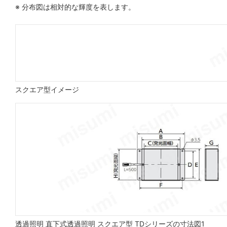
※ 分布図は相対的な輝度を表します。
スクエア型イメージ
透過照明 直下式透過照明 スクエア型 TDシリーズの寸法図1