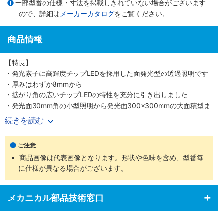
一部型番の仕様・寸法を掲載しきれていない場合がございます
ので、詳細は
メーカーカタログ
をご覧ください。
商品情報
【特長】
・発光素子に高輝度チップLEDを採用した面発光型の透過照明です
・厚みはわずか8mmから
・拡がり角の広いチップLEDの特性を充分に引き出しました
・発光面30mm角の小型照明から発光面300×300mmの大面積型ま
で多数のタイプを揃えています
続きを読む
・薄型透過照明は赤・白・青・緑・赤外（850nm）色を標準で揃え
ています
ご注意
【用途】
商品画像は代表画像となります。形状や色味を含め、型番毎
・各種形状認識、寸法測定、異物検査、液面レベルチェック、ピン
に仕様が異なる場合がございます。
ホール検査、シート材検査など
メカニカル部品技術窓口