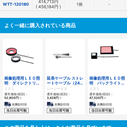
414,713
円
WTT-120180
1個
-
(
456,184
円
)
よく一緒に購入されている商品
画像処理用ＬＥＤ照
延長ケーブル ストレ
画像処理用ＬＥＤ照
明 ダイレクトリン
ートケーブル（24V
明 バックライトタ
グタイプ
用／HLV用） FCBシ
イプ
ミスミ
シーシーエス
ミスミ
リーズ
通常価格(税別)：
通常価格(税別)：
通常価格(税別)：
52,800
円
～
3,428
円
～
47,520
円
～
在庫品1日目
在庫品1日目
在庫品1日目
当日出荷可能
当日出荷可能
当日出荷可能