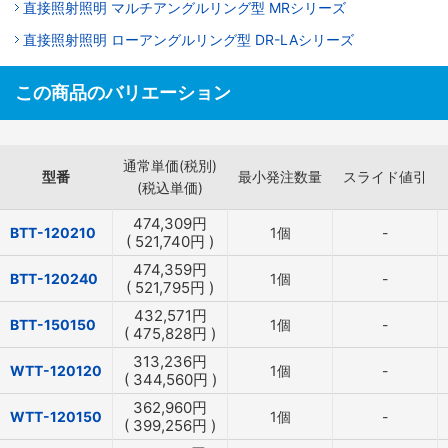
直接照射照明 マルチアングルリング型 MRシリーズ
直接照射照明 ローアングルリング型 DR-LAシリーズ
この商品のバリエーション
通常単価(税別)
型番
最小発注数量
スライド値引
(税込単価)
474,309
円
BTT-120210
1個
-
(
521,740
円
)
474,359
円
BTT-120240
1個
-
(
521,795
円
)
432,571
円
BTT-150150
1個
-
(
475,828
円
)
313,236
円
WTT-120120
1個
-
(
344,560
円
)
362,960
円
WTT-120150
1個
-
(
399,256
円
)