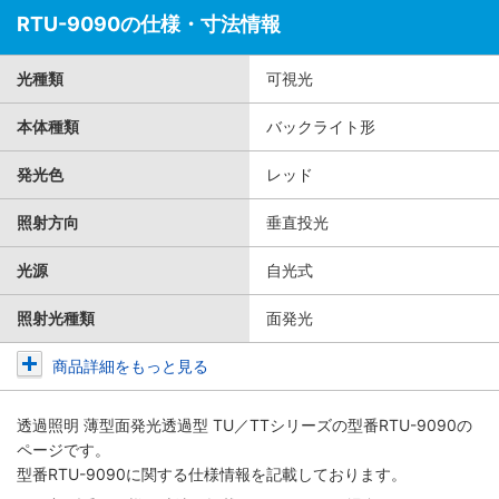
RTU-9090の仕様・寸法情報
光種類
可視光
本体種類
バックライト形
発光色
レッド
照射方向
垂直投光
光源
自光式
照射光種類
面発光
商品詳細をもっと見る
透過照明 薄型面発光透過型 TU／TTシリーズ
の型番RTU-9090の
ページです。
型番RTU-9090に関する仕様情報を記載しております。