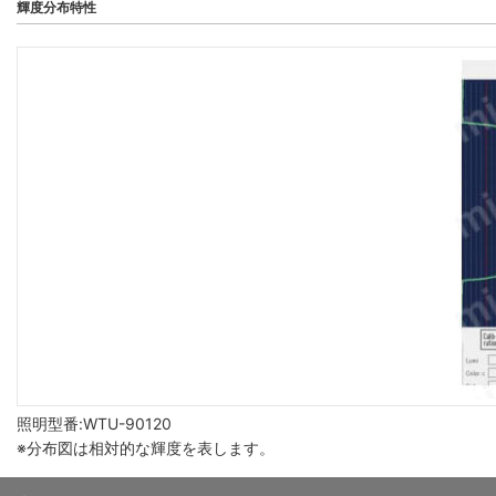
輝度分布特性
照明型番:WTU-90120
※分布図は相対的な輝度を表します。