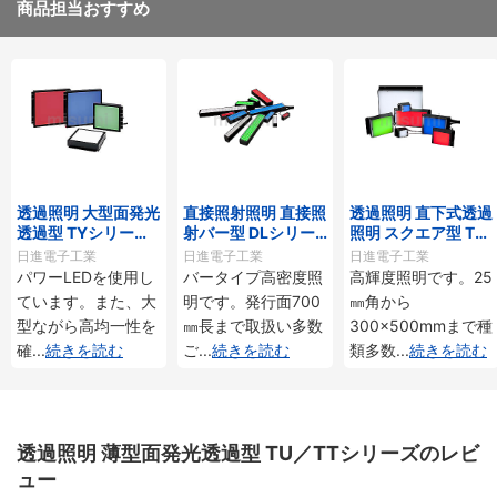
商品担当おすすめ
透過照明 大型面発光
直接照射照明 直接照
透過照明 直下式透過
透過型 TYシリー
射バー型 DLシリー
照明 スクエア型 TD
ズ・THシリーズ
ズ
シリーズ
日進電子工業
日進電子工業
日進電子工業
パワーLEDを使用し
バータイプ高密度照
高輝度照明です。25
ています。また、大
明です。発行面700
㎜角から
型ながら高均一性を
㎜長まで取扱い多数
300×500mmまで種
確
...
続きを読む
ご
...
続きを読む
類多数
...
続きを読む
透過照明 薄型面発光透過型 TU／TTシリーズのレビ
ュー