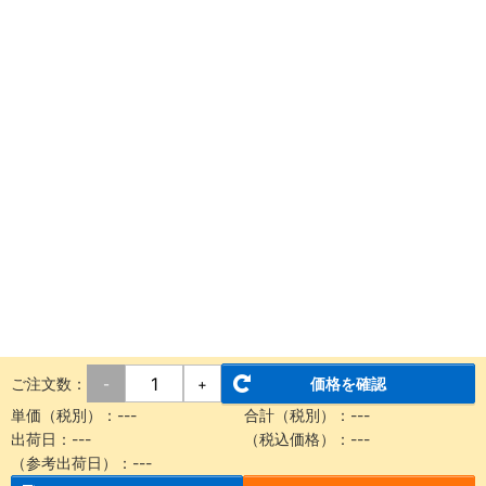
ご注文数：
価格を確認
-
+
単価（税別）：
---
合計（税別）：
---
出荷日：
---
（税込価格）：
---
（参考出荷日）：
---