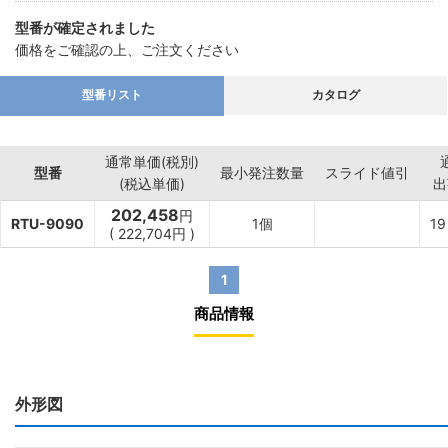
型番が確定されました
価格をご確認の上、ご注文ください
型番リスト
カタログ
通常単価(税別)
型番
最小発注数量
スライド値引
(税込単価)
出
202,458
円
RTU-9090
1個
19
(
222,704
円
)
1
商品情報
外形図