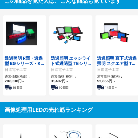
この商品を見た人は、こんな商品も見ています
透過照明 R面・透過
透過照明 エッジライ
透過照明 直下式透過
型 BGシリーズ・KB
ト式透過型 TEシリ
照明 スクエア型 TD
シリーズ・KCシリ
ーズ
シリーズ
日進電子工業
日進電子工業
日進電子工業
ーズ
通常価格(税別)：
通常価格(税別)：
通常価格(税別)：
208,518
円
～
31,497
円
～
52,855
円
～
19
日目
10
日目
14
日目～
画像処理用LEDの売れ筋ランキング