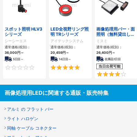
スポット照明 HLV3
LED全視野リング照
画像処理用バー・面
シリーズ
明 TRシリーズ
照明（無料貸出し対
応）
シーシーエス
アイテックシステム
ミスミ
通常価格(税別)：
通常価格(税別)：
通常価格(税別)：
36,000
円
～
20,459
円
～
26,400
円
～
5日目～
14日目～
在庫品1日目
当日出荷可能
0
5
画像処理用LEDに関連する通販・販売特集
アルミ の フラット バー
ライト ハロゲン
同軸 ケーブル コネクター