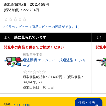
202,458
通常単価(税別)：
円
(税込単価)：
222,704
円
0
0件のレビュー（商品レビューの投稿ができます）
よく一緒に見られています
よく一
閲覧中の商品と併せてご検討ください
閲覧
日進電子工業
透過照明 エッジライト式透過型 TEシリ
ーズ
0
通常価格(税別)：
31,497
円
～
(税込価格：
34,647
円
～)
通常出荷日：10 日目
仕様・寸法

型番:
RTU-9090