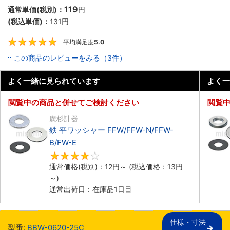
119
通常単価(税別)：
円
(税込単価)：
131
円
平均満足度
5.0
5
この商品のレビューをみる（3件）
よく一緒に見られています
よく一
閲覧中の商品と併せてご検討ください
閲覧
廣杉計器
鉄 平ワッシャー FFW/FFW-N/FFW-
B/FW-E
4.3
通常価格(税別)：
12
円
～
(税込価格：
13
円
～)
通常出荷日：在庫品1日目
仕様・寸法

型番:
BBW-0620-25C