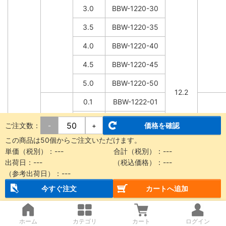
3.0
BBW-1220-30
3.5
BBW-1220-35
4.0
BBW-1220-40
4.5
BBW-1220-45
5.0
BBW-1220-50
12.2
0.1
BBW-1222-01
0.2
BBW-1222-02
ご注文数：
価格を確認
-
+
0.3
BBW-1222-03
この商品は50個からご注文いただけます。
単価（税別）：
---
合計（税別）：
---
0.5
BBW-1222-05
出荷日：
---
（税込価格）：
---
（参考出荷日）：
---
0.8
BBW-1222-08
今すぐ注文
カートへ追加
1.0
BBW-1222-10
1.5
BBW-1222-15
ホーム
カテゴリ
カート
ログイン
12.2
22.0
30.0