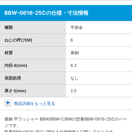
BBW-0616-25Cの仕様・寸法情報
種類
平座金
ねじの呼び(M)
6
材質
黄銅
内径 d(mm)
6.2
表面処理
なし
厚さ t(mm)
2.5
商品詳細をもっと見る
黄銅 平ワッシャー BBW/BBW-C/BW
の型番BBW-0616-25Cのペー
ジです。
型番BBW-0616-25Cに関する仕様情報を記載しております。