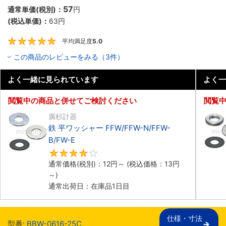
57
通常単価(税別)：
円
(税込単価)：
63
円
平均満足度
5.0
5
この商品のレビューをみる（3件）
よく一緒に見られています
よく一
閲覧中の商品と併せてご検討ください
閲覧
廣杉計器
鉄 平ワッシャー FFW/FFW-N/FFW-
B/FW-E
4.3
通常価格(税別)：
12
円
～
(税込価格：
13
円
～)
通常出荷日：在庫品1日目
仕様・寸法

型番:
BBW-0616-25C