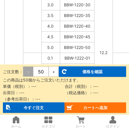
3.0
BBW-1220-30
3.5
BBW-1220-35
4.0
BBW-1220-40
4.5
BBW-1220-45
5.0
BBW-1220-50
12.2
0.1
BBW-1222-01
0.2
BBW-1222-02
ご注文数：
価格を確認
-
+
0.3
BBW-1222-03
この商品は50個からご注文いただけます。
単価（税別）：
---
合計（税別）：
---
0.5
BBW-1222-05
出荷日：
---
（税込価格）：
---
（参考出荷日）：
---
0.8
BBW-1222-08
今すぐ注文
カートへ追加
1.0
BBW-1222-10
1.5
BBW-1222-15
ホーム
カテゴリ
カート
ログイン
12.2
22.0
30.0