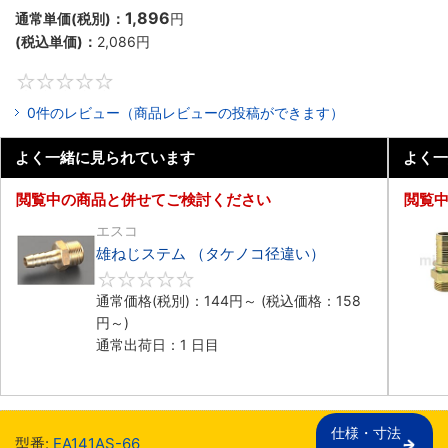
1,896
通常単価(税別)：
円
(税込単価)：
2,086
円
0
0件のレビュー（商品レビューの投稿ができます）
よく一緒に見られています
よく一
閲覧中の商品と併せてご検討ください
閲覧
エスコ
雄ねじステム （タケノコ径違い）
0
通常価格(税別)：
144
円
～
(税込価格：
158
円
～)
通常出荷日：1 日目
仕様・寸法

型番:
EA141AS-66