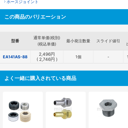
ホースジョイント
この商品のバリエーション
通常単価(税別)
型番
最小発注数量
スライド値引
(税込単価)
2,496
円
EA141AS-88
1個
-
(
2,746
円
)
よく一緒に購入されている商品