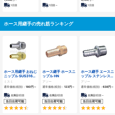
1
日目
1
日目～
1
日目
ホース用継手の売れ筋ランキング
ホース用継手 おねじ
ホース継手 ホースニ
ホース継手 エースニ
ニップル SUS316・
ップル HN
ップル ステンレス製
SUS304・黄銅
HN
ミスミ
アソー
アソー
通常価格(税別)：
180
円
～
通常価格(税別)：
123
円
～
通常価格(税別)：
638
円
～
在庫品1日目
在庫品1日目
在庫品1日目～
当日出荷可能
当日出荷可能
当日出荷可能
4.6
4.5