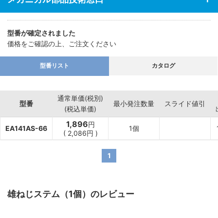
型番が確定されました
価格をご確認の上、ご注文ください
型番リスト
カタログ
通常単価(税別)
型番
最小発注数量
スライド値引
(税込単価)
1,896
円
EA141AS-66
1個
(
2,086
円
)
1
雄ねじステム（1個）のレビュー