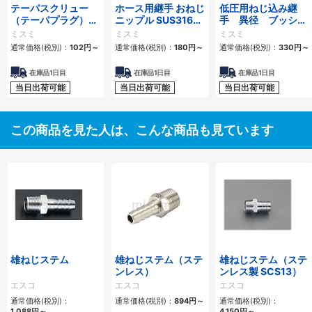
テーパスクリュー
ホース用継手 おねじ
低圧用ねじ込み継
（テーパプラグ）
ニップル SUS316・
手 異径 ブッシン
【SUS316/SUSXM7
SUS304・黄銅
グ
ミスミ
ミスミ
ミスミ
相当/PEEK/合金
通常価格(税別)：
102
円
～
通常価格(税別)：
180
円
～
通常価格(税別)：
330
円
～
鋼・圧造鋼】
在庫品1日目
在庫品1日目
在庫品1日目
当日出荷可能
当日出荷可能
当日出荷可能
この商品を見た人は、こんな商品も見ています
雄ねじステム
雄ねじステム（ステ
雄ねじステム（ステ
ンレス）
ンレス製 SCS13）
エスコ
エスコ
エスコ
通常価格(税別)：
通常価格(税別)：
894
円
～
通常価格(税別)：
1,088
円
～
4,150
円
～