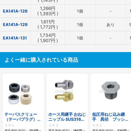
(
1,143
円
)
1,266
円
EA141A-126
1個
-
(
1,393
円
)
1,611
円
EA141A-129
1個
あり
(
1,772
円
)
1,734
円
EA141A-131
1個
-
(
1,907
円
)
よく一緒に購入されている商品
テーパスクリュー
ホース用継手 おねじ
低圧用ねじ込み継
（テーパプラグ）
ニップル SUS316・
手 異径 ブッシン
【SUS316/SUSXM7
SUS304・黄銅
グ
ミスミ
ミスミ
ミスミ
相当/PEEK/合金
通常価格(税別)：
102
円
～
通常価格(税別)：
180
円
～
通常価格(税別)：
330
円
～