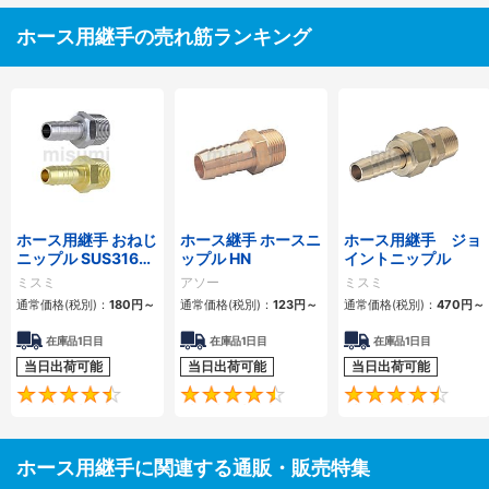
ホース用継手の売れ筋ランキング
ホース用継手 おねじ
ホース継手 ホースニ
ホース用継手 ジョ
ニップル SUS316・
ップル HN
イントニップル
SUS304・黄銅
ミスミ
アソー
ミスミ
通常価格(税別)：
180
円
～
通常価格(税別)：
123
円
～
通常価格(税別)：
470
円
～
在庫品1日目
在庫品1日目
在庫品1日目
当日出荷可能
当日出荷可能
当日出荷可能
4.6
4.5
ホース用継手に関連する通販・販売特集