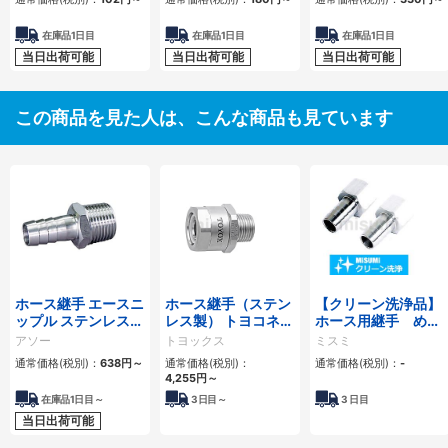
鋼・圧造鋼】
在庫品1日目
在庫品1日目
在庫品1日目
当日出荷可能
当日出荷可能
当日出荷可能
この商品を見た人は、こんな商品も見ています
ホース継手 エースニ
ホース継手（ステン
【クリーン洗浄品】
ップル ステンレス製
レス製） トヨコネク
ホース用継手 めね
HN
タライト TC2-S型
じニップル
アソー
トヨックス
ミスミ
SUS316L
通常価格(税別)：
638
円
～
通常価格(税別)：
通常価格(税別)：
-
4,255
円
～
在庫品1日目～
3
日目～
3
日目
当日出荷可能