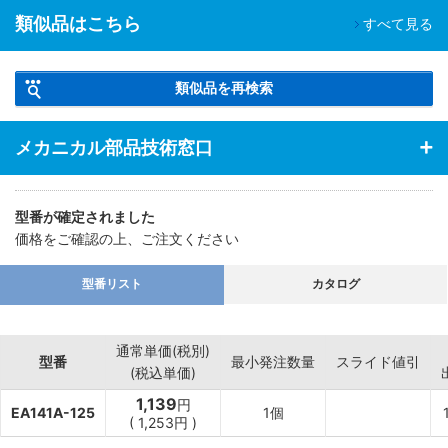
類似品はこちら
すべて見る
類似品を再検索
メカニカル部品技術窓口
型番が確定されました
価格をご確認の上、ご注文ください
型番リスト
カタログ
通常単価(税別)
型番
最小発注数量
スライド値引
(税込単価)
1,139
円
EA141A-125
1個
(
1,253
円
)