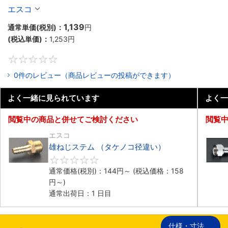
エスコ
1,139
通常単価(税別)：
円
(税込単価)：
1,253
円
0
0件のレビュー（商品レビューの投稿ができます）
よく一緒に見られています
よく一
閲覧中の商品と併せてご検討ください
閲覧
エスコ
雄ねじステム （タケノコ径違い）
0
通常価格(税別)：
144
円
～
(税込価格：
158
円
～)
通常出荷日：1 日目
仕様・寸法
