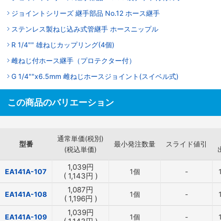
ジョイントシリーズ 継手部品 No.12 ホース継手
ステンレス製ねじ込み式管継手 ホースニップル
R 1/4"" 雄ねじカップリング(4個)
雌ねじ付ホース継手（プロテクター付）
G 1/4""x6.5mm 雌ねじホースジョイント(スイベル式)
この商品のバリエーション
通常単価(税別)
型番
最小発注数量
スライド値引
(税込単価)
1,039
円
EA141A-107
1個
-
(
1,143
円
)
1,087
円
EA141A-108
1個
-
(
1,196
円
)
1,039
円
EA141A-109
1個
-