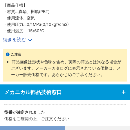
【商品仕様】
・材質…真鍮、樹脂(PBT)
・使用流体…空気
・使用圧力…0/1MPa(0/10kgf/cm2)
・使用温度…‐15/60℃
・1口側チューブ径…10mm
続きを読む
・2口側チューブ径…10mm
・JAN：4518340882256
ご注意
商品画像は形状や色味を含め、実際の商品とは異なる場合が
ございます。メーカーカタログに表示されている価格は、メ
ーカー販売価格です。あらかじめご了承ください。
メカニカル部品技術窓口
型番が確定されました
価格をご確認の上、ご注文ください