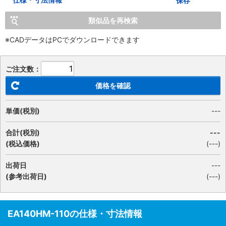
保存
類似品を再検索
※CADデータはPCでダウンロードできます
ご注文数：
価格を確認
単価(税別)
---
合計(税別)
---
(税込価格)
(
---
)
出荷日
---
(参考出荷日)
(---)
EA140HM-110の仕様・寸法情報