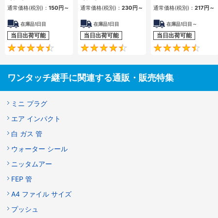
ール剤・シール剤無
通常価格(税別)：
150
円
～
通常価格(税別)：
230
円
～
通常価格(税別)：
217
円
～
し）
在庫品1日目
在庫品1日目
在庫品1日目～
当日出荷可能
当日出荷可能
当日出荷可能
4.6
4.6
ワンタッチ継手に関連する通販・販売特集
ミニ プラグ
エア インパクト
白 ガス 管
ウォーター シール
ニッタムアー
FEP 管
A4 ファイル サイズ
プッシュ