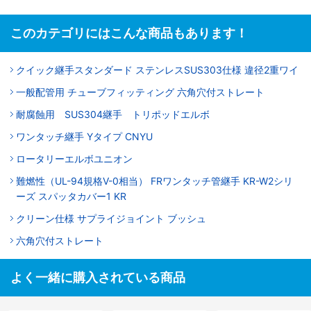
このカテゴリにはこんな商品もあります！
クイック継手スタンダード ステンレスSUS303仕様 違径2重ワイ
一般配管用 チューブフィッティング 六角穴付ストレート
耐腐蝕用 SUS304継手 トリポッドエルボ
ワンタッチ継手 Yタイプ CNYU
ロータリーエルボユニオン
難燃性（UL-94規格V-0相当） FRワンタッチ管継手 KR-W2シリ
ーズ スパッタカバー1 KR
クリーン仕様 サプライジョイント ブッシュ
六角穴付ストレート
よく一緒に購入されている商品