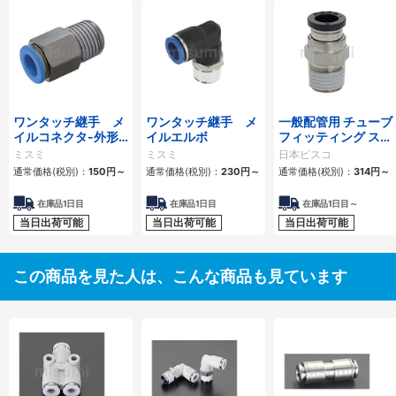
ワンタッチ継手 メ
ワンタッチ継手 メ
一般配管用 チューブ
イルコネクタ-外形
イルエルボ
フィッティング スト
六角タイプ-
レート
ミスミ
ミスミ
日本ピスコ
通常価格(税別)：
150
円
～
通常価格(税別)：
230
円
～
通常価格(税別)：
314
円
～
在庫品1日目
在庫品1日目
在庫品1日目～
当日出荷可能
当日出荷可能
当日出荷可能
この商品を見た人は、こんな商品も見ています