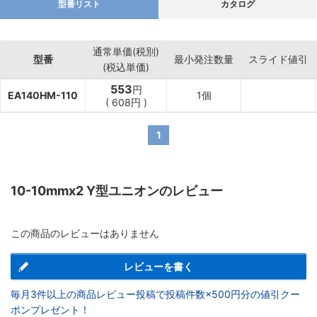
型番リスト
カタログ
通常単価(税別)
型番
最小発注数量
スライド値引
(税込単価)
553
円
EA140HM-110
1個
(
608
円
)
1
10-10mmx2 Y型ユニオンのレビュー
この商品のレビューはありません
レビューを書く
毎月3件以上の商品レビュー投稿で投稿件数×500円分の値引クー
ポンプレゼント！