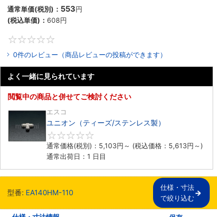
553
通常単価(税別)：
円
(税込単価)：
608
円
0
0件のレビュー（商品レビューの投稿ができます）
よく一緒に見られています
閲覧中の商品と併せてご検討ください
エスコ
ユニオン（ティーズ/ステンレス製）
0
通常価格(税別)：
5,103
円
～
(税込価格：
5,613
円
～)
通常出荷日：1 日目
仕様・寸法

型番:
EA140HM-110
で絞り込む
仕様・寸法情報