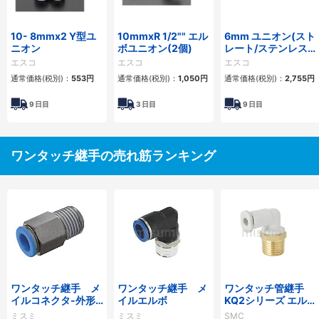
10- 8mmx2 Y型ユ
10mmxR 1/2"" エル
6mm ユニオン(スト
ニオン
ボユニオン(2個)
レート/ステンレス
製)
エスコ
エスコ
エスコ
通常価格(税別)：
553
円
通常価格(税別)：
1,050
円
通常価格(税別)：
2,755
円
9
日目
3
日目
9
日目
ワンタッチ継手の売れ筋ランキング
ワンタッチ継手 メ
ワンタッチ継手 メ
ワンタッチ管継手
イルコネクタ-外形
イルエルボ
KQ2シリーズ エルボ
六角タイプ-
ユニオン KQ2L（シ
ミスミ
ミスミ
SMC