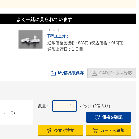
よく一緒に見られています
エスコ
T型ユニオン
)
通常価格(税別)：
833
円
(税込価格：
916
円
)
通常出荷日：1 日目
My部品表保存
CADデータ未対応
数量：
パック (2個入り)
-
円
)
価格を確認
今すぐ注文
カートへ追加