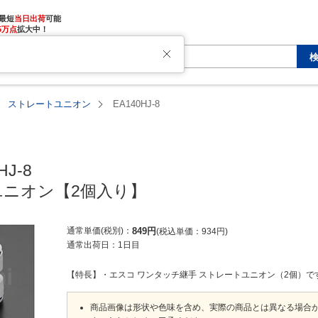
最短
当日出荷
5万点
拡大中！
ストレートユニオン
EA140HJ-8
J-8

ニオン【2個入り】
通常単価(税別)
849
円
税込単価
934
円
通常出荷日：
1日目
【特長】・エスコ ワンタッチ継手 ストレートユニオン（2個）で
商品画像は形状や色味を含め、実際の商品とは異なる場合