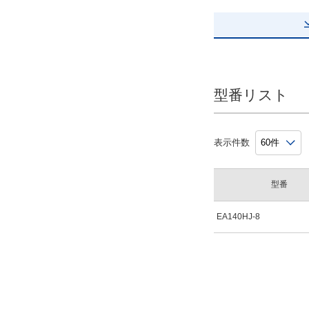
型番リスト
表示件数
型番
EA140HJ-8