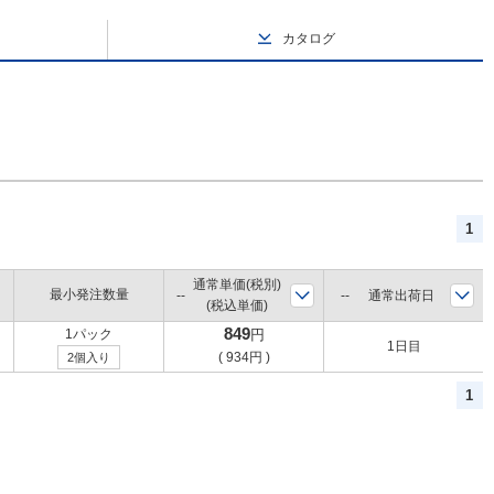
カタログ
1
通常単価(税別)
最小発注数量
通常出荷日
(税込単価)
849
1パック
円
1日目
(
934
円
)
2個入り
1