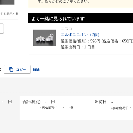
す。あらかじめご了承ください。
ージを表示する
よく一緒に見られています
エスコ
エルボユニオン（2個）
通常価格(税別)：
598
円
(税込価格：
658
円
通常出荷日：1 日目
8
コピー
解除
-
円
合計(税別)
-
円
出荷日
-
(税込価格：
-
円
)
(参考出荷日：