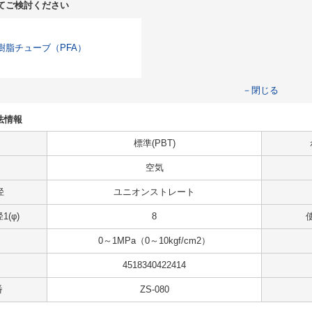
てご検討ください
樹脂チューブ（PFA）
－閉じる
寸法情報
標準(PBT)
空気
径
ユニオンストレート
(φ)
8
0～1MPa（0～10kgf/cm2）
4518340422414
番
ZS-080