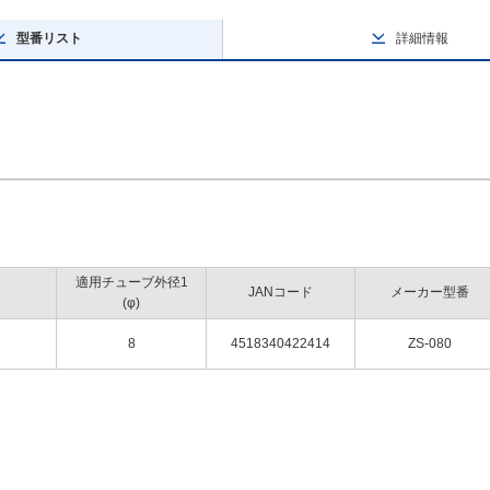
型番リスト
詳細情報
適用チューブ外径1
JANコード
メーカー型番
(φ)
8
4518340422414
ZS-080