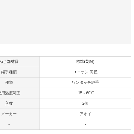
ねじ部材質
標準(黄銅)
継手種類
ユニオン 同径
種類
ワンタッチ継手
使用温度範囲
-15～60℃
入数
2個
メーカー
アオイ
-
-