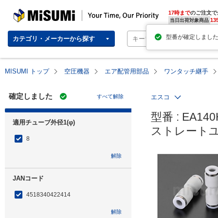
MISUMI | Your Time, Our Priority
17時まで
のご注文で
13
当日出荷対象商品
カテゴリ・メーカーから探す
MISUMI トップ
空圧機器
エア配管用部品
ワンタッチ継手
確定しました
すべて解除
エスコ
型番 : EA140H
適用チューブ外径1(φ)
ストレートユ
8
解除
JANコード
4518340422414
解除