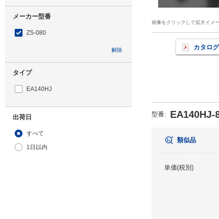
メーカー型番
画像をクリックして拡大イメ
ZS-080
カタログ
解除
タイプ
EA140HJ
EA140HJ-
型番
:
出荷日
すべて
類似品
1日以内
単価(税別)