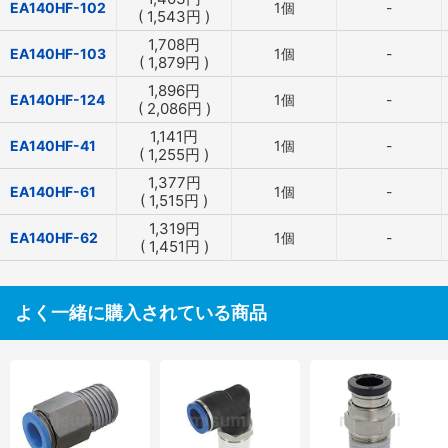
EA140HF-102
1個
-
(
1,543
円
)
1,708
円
EA140HF-103
1個
-
(
1,879
円
)
1,896
円
EA140HF-124
1個
-
(
2,086
円
)
1,141
円
EA140HF-41
1個
-
(
1,255
円
)
1,377
円
EA140HF-61
1個
-
(
1,515
円
)
1,319
円
EA140HF-62
1個
-
(
1,451
円
)
よく一緒に購入されている商品