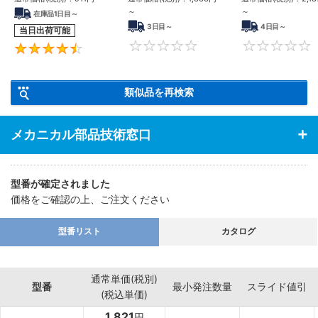
～
～
在庫品1日目～
3日目～
4日目～
当日出荷可能
0
4.7
類似品を再検索
メカニカル部品技術窓口
型番が確定されました
価格をご確認の上、ご注文ください
型番リスト
カタログ
通常単価(税別)
型番
最小発注数量
スライド値引
(税込単価)
1,821
円