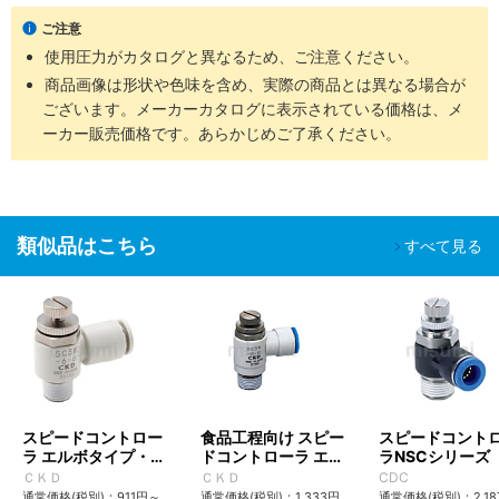
ご注意
使用圧力がカタログと異なるため、ご注意ください。
商品画像は形状や色味を含め、実際の商品とは異なる場合が
ございます。メーカーカタログに表示されている価格は、メ
ーカー販売価格です。あらかじめご了承ください。
類似品はこちら
すべて見る
スピードコントロー
食品工程向け スピー
スピードコント
ラ エルボタイプ・ワ
ドコントローラ エル
ラNSCシリーズ
ンタッチ継手付
ボタイプ・ワンタッ
ＣＫＤ
ＣＫＤ
CDC
SC3Wシリーズ
チ継手付
通常価格(税別)：
911
円
～
通常価格(税別)：
1,333
円
通常価格(税別)：
2,18