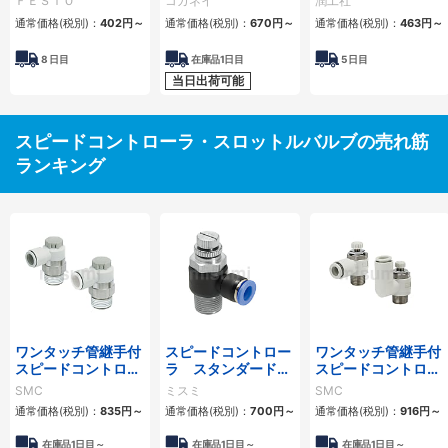
ＦＥＳＴＯ
コガネイ
潤工社
配管用） ロングエル
通常価格(税別)：
402
円
～
通常価格(税別)：
670
円
～
通常価格(税別)：
463
円
～
ボ
8
日目
在庫品1日目
5
日目
当日出荷可能
スピードコントローラ・スロットルバルブの売れ筋
ランキング
ワンタッチ管継手付
スピードコントロー
ワンタッチ管継手付
スピードコントロー
ラ スタンダードタ
スピードコントロー
ラ プッシュロック式
イプ
ラ エルボタイプ/ユ
SMC
ミスミ
SMC
エルボ/ユニバーサ
ニバーサルタイプ
通常価格(税別)：
835
円
～
通常価格(税別)：
700
円
～
通常価格(税別)：
916
円
～
ルタイプ ASシリー
ASシリーズ
ズ
在庫品1日目～
在庫品1日目～
在庫品1日目～