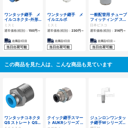
ワンタッチ継手 メ
ワンタッチ継手 メ
一般配管用 チューブ
イルコネクタ-外形
イルエルボ
フィッティング スト
六角タイプ-
レート
ミスミ
ミスミ
日本ピスコ
通常価格(税別)：
150
円
～
通常価格(税別)：
230
円
～
通常価格(税別)：
314
円
～
在庫品1日目
在庫品1日目
在庫品1日目～
当日出荷可能
当日出荷可能
当日出荷可能
この商品を見た人は、こんな商品も見ています
ワンタッチコネクタ
クイック継手スマー
ジュンロンワンタッ
QS ストレート QSシ
ト AUKRシリーズ 隔
チ継手Wシリーズ
リーズ
壁レデューサ
（スポット溶接機器