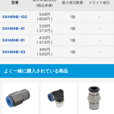
型番
最小発注数量
スライド値引
(税込単価)
549
円
EA140HE-102
1個
-
(
604
円
)
339
円
EA140HE-41
1個
-
(
373
円
)
430
円
EA140HE-61
1個
-
(
473
円
)
495
円
EA140HE-63
1個
-
(
545
円
)
よく一緒に購入されている商品