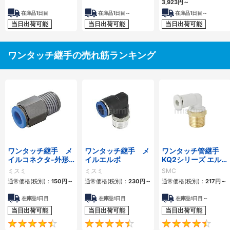
3,923
円
～
在庫品1日目
在庫品1日目～
在庫品1日目～
当日出荷可能
当日出荷可能
当日出荷可能
ワンタッチ継手の売れ筋ランキング
ワンタッチ継手 メ
ワンタッチ継手 メ
ワンタッチ管継手
イルコネクタ-外形
イルエルボ
KQ2シリーズ エルボ
六角タイプ-
ユニオン KQ2L（シ
ミスミ
ミスミ
SMC
ール剤・シール剤無
通常価格(税別)：
150
円
～
通常価格(税別)：
230
円
～
通常価格(税別)：
217
円
～
し）
在庫品1日目
在庫品1日目
在庫品1日目～
当日出荷可能
当日出荷可能
当日出荷可能
4.6
4.6