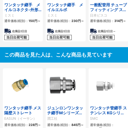
ワンタッチ継手 メ
ワンタッチ継手 メ
一般配管用 チューブ
イルコネクタ-外形
イルエルボ
フィッティング スト
六角タイプ-
レート
ミスミ
ミスミ
日本ピスコ
通常価格(税別)：
150
円
～
通常価格(税別)：
230
円
～
通常価格(税別)：
314
円
～
在庫品1日目
在庫品1日目
在庫品1日目～
当日出荷可能
当日出荷可能
当日出荷可能
この商品を見た人は、こんな商品も見ています
ワンタッチ継手 メス
ジュンロンワンタッ
ワンタッチ管継手 ス
隔壁ストレート
チ継手Mシリーズ
テンレス KGシリー
（一般配管用）隔壁
ズ 隔壁用メスユニオ
EASUN（イーサン）
潤工社
SMC
メスユニオン
ン KGE
通常価格(税別)：
228
円
～
通常価格(税別)：
845
円
～
通常価格(税別)：