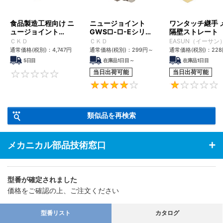
食品製造工程向け ニ
ニュージョイント
ワンタッチ継手 
ュージョイント
GWS□-□-Eシリー
隔壁ストレート
GW-FP1シリーズ
ズ
ＣＫＤ
ＣＫＤ
EASUN（イーサン
通常価格(税別)：
4,747
円
通常価格(税別)：
299
円
～
通常価格(税別)：
228
5日目
在庫品1日目～
在庫品1日目
当日出荷可能
当日出荷可能
0
4
類似品を再検索
メカニカル部品技術窓口
型番が確定されました
価格をご確認の上、ご注文ください
型番リスト
カタログ