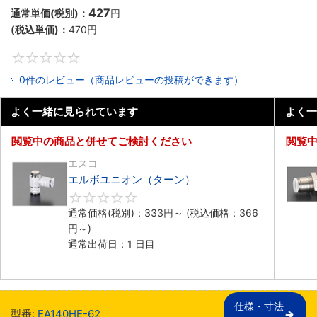
427
通常単価(税別)：
円
(税込単価)：
470
円
0
0件のレビュー（商品レビューの投稿ができます）
よく一緒に見られています
よく一
閲覧中の商品と併せてご検討ください
閲覧
エスコ
エルボユニオン（ターン）
0
通常価格(税別)：
333
円
～
(税込価格：
366
円
～)
通常出荷日：1 日目
仕様・寸法

型番:
EA140HE-62