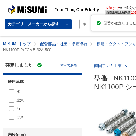
MISUMI | Your Time, Our Priority
17時まで
のご注文で
13
当日出荷対象商品
カテゴリ・メーカーから探す
MISUMI トップ
配管部品・吐出・塗布機器
樹脂・ダクト・フレ
NK1100F-P/FCMB-32A-500
確定しました
すべて解除
南国フレキ工業
型番 : NK1100
使用流体
NK1100
水
空気
油
ガス
内径(mm)