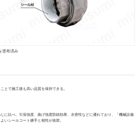
を塗布済み
ることで施工後も高い品質を保持できる。
ねじに比べ、引張強度、曲げ強度防錆効果、水密性などに優れており、「機械設備
によいシールコート継手と相性が抜群。