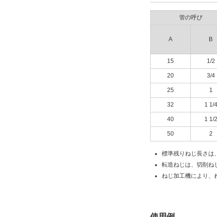
管の呼び
A
B
15
1/2
20
3/4
25
1
32
1 1/
40
1 1/
50
2
標準残りねじ長さは
転造ねじは、切削ね
ねじ加工機により、
使用例