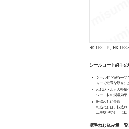
NK-1100F-P、NK-1100
シールコート継手の
シール材を塗る手間
均一で最適な厚さに
ねじ込トルクの軽量
シール材の潤滑効果
転造ねじに最適
転造ねじは、転造ロ
工事監理指針」に採
標準ねじ込み量一覧