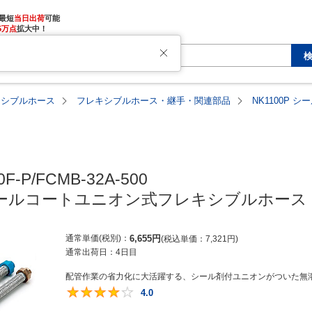
最短
当日出荷
5万点
拡大中！
キシブルホース
フレキシブルホース・継手・関連部品
NK1100P
F-P/FCMB-32A-500

P シールコートユニオン式フレキシブルホース
通常単価(税別)
6,655
円
税込単価
7,321
円
通常出荷日：
4日目
配管作業の省力化に大活躍する、シール剤付ユニオンがついた無溶
4.0
4