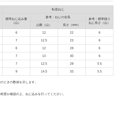
転造ねじ
参考：ねじの全長
標準ねじ込み量
参考：標準残り
（山）
ねじ長さ（山）
山数（山）
長さ（mm）
6
12
22
6
7
12.5
23
6
6
12
28
6
7
13
30
6
7
12.5
29
5.5
9
14.5
33
5.5
値のときの数値を示します。
。
の程度か確認の上、ねじ込みを行ってください。