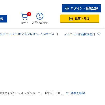
ログイン・新規登録
0
見積・注文
検索
カート
お問い合わせ
 シールコートユニオン式フレキシブルホース
メカニカル部品技術窓口
接タイプのフレキシブルホース。【特長】・両...
詳細を確認