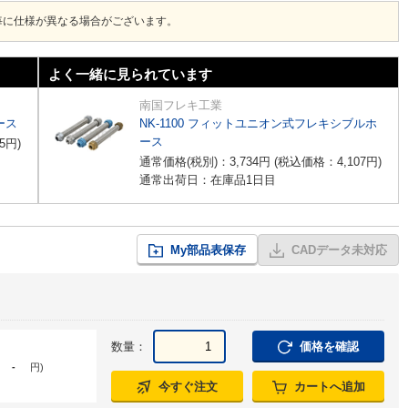
毎に仕様が異なる場合がございます。
よく一緒に見られています
南国フレキ工業
ース
NK-1100 フィットユニオン式フレキシブルホ
ース
5
円
)
通常価格(税別)：
3,734
円
(税込価格：
4,107
円
)
通常出荷日：在庫品1日目
My部品表保存
CADデータ未対応
数量：
価格を確認
-
円
)
今すぐ注文
カートへ追加