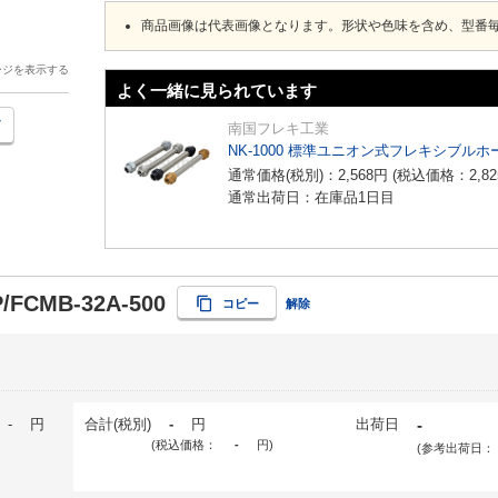
商品画像は代表画像となります。形状や色味を含め、型番
ージを表示する
よく一緒に見られています
南国フレキ工業
NK-1000 標準ユニオン式フレキシブルホ
通常価格(税別)：
2,568
円
(税込価格：
2,82
通常出荷日：在庫品1日目
P/FCMB-32A-500
コピー
解除
-
円
合計(税別)
-
円
出荷日
-
(税込価格：
-
円
)
(参考出荷日：