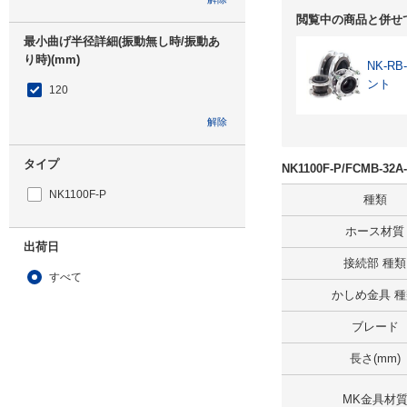
閲覧中の商品と併せ
最小曲げ半径詳細(振動無し時/振動あ
り時)(mm)
NK-R
ント
120
解除
タイプ
NK1100F-P/FCMB-
NK1100F-P
種類
ホース材質
出荷日
接続部 種類
すべて
かしめ金具 
4日以内
ブレード
長さ(mm)
MK金具材