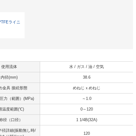
PTFEライニ
使用流体
水 / ガス / 油 / 空気
内径(mm)
38.6
め金具 接続形態
めねじｘめねじ
圧力（範囲）(MPa)
～1.0
用温度範囲(℃)
0～120
称径（口径）
1 1/4B(32A)
径詳細(振動無し時/
120