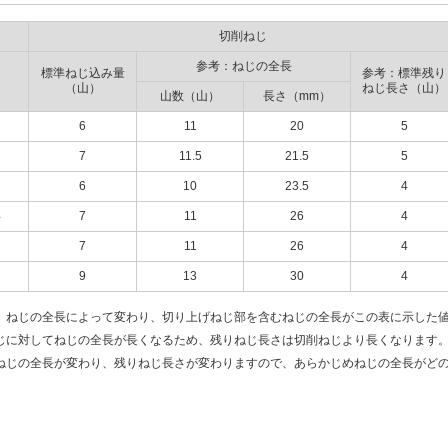
切削ねじ
参考：ねじの全長
標準ねじ込み量
参考：標準残り
（山）
ねじ長さ（山）
山数（山）
長さ（mm）
6
11
20
5
7
11.5
21.5
5
6
10
23.5
4
4
7
11
26
4
2
7
11
26
4
9
13
30
4
、ねじの全長によって変わり、切り上げねじ部を含むねじの全長がこの表に示した
じに対してねじの全長が長くなるため、残りねじ長さは切削ねじより長くなります
ねじの全長が変わり、残りねじ長さが変わりますので、あらかじめねじの全長がど