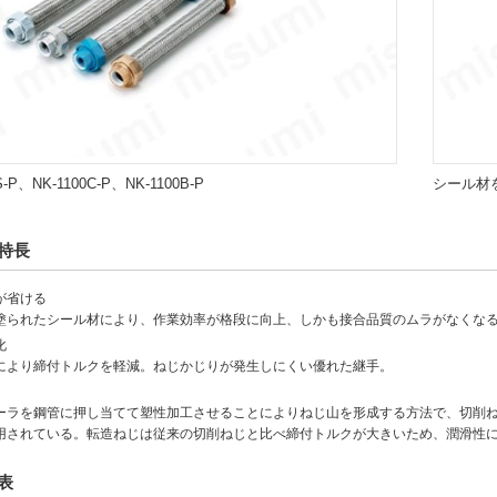
S-P、NK-1100C-P、NK-1100B-P
シール材
特長
が省ける
塗られたシール材により、作業効率が格段に向上、しかも接合品質のムラがなくな
化
により締付トルクを軽減。ねじかじりが発生しにくい優れた継手。
ーラを鋼管に押し当てて塑性加工させることによりねじ山を形成する方法で、切削
用されている。転造ねじは従来の切削ねじと比べ締付トルクが大きいため、潤滑性
表