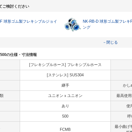
てご検討ください
B-F 球形ゴム製フレキシブルジョイ
NK-RB-D 球形ゴム製フレキ
ング
－閉じる
32A-500の仕様・寸法情報
[フレキシブルホース] フレキシブルホース
[ステンレス] SUS304
継手
かし
種類
ユニオンｘユニオン
最高使用
あり
使
500
呼
最小曲げ半
質
FCMB