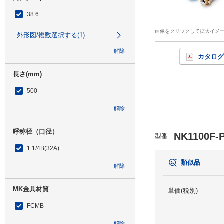
38.6
画像をクリックして拡大イメ
外形図/複数選択する(1)
解除
カタログ
長さ(mm)
500
解除
呼称径（口径）
NK1100F-
型番
:
1 1/4B(32A)
類似品
解除
MK金具材質
単価(税別)
FCMB
解除