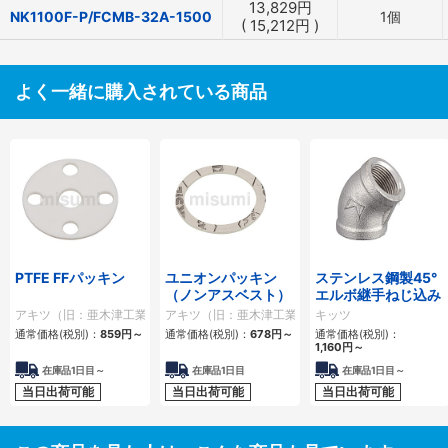
13,829
円
NK1100F-P/FCMB-32A-1500
1個
(
15,212
円
)
よく一緒に購入されている商品
PTFE FFパッキン
ユニオンパッキン
ステンレス鋼製45°
（ノンアスベスト）
エルボ継手ねじ込み
アキツ（旧：亜木津工業）
アキツ（旧：亜木津工業）
キッツ
通常価格(税別)：
859
円
～
通常価格(税別)：
678
円
～
通常価格(税別)：
1,160
円
～
在庫品1日目～
在庫品1日目
在庫品1日目～
当日出荷可能
当日出荷可能
当日出荷可能