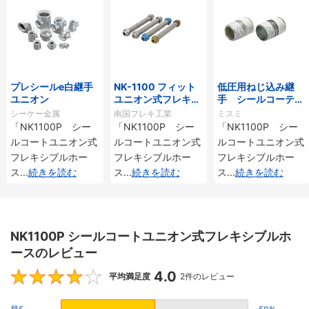
プレシールe白継手
NK-1100 フィット
低圧用ねじ込み継
ユニオン
ユニオン式フレキシ
手 シールコーティ
ブルホース
ング付 丸ニップル
シーケー金属
南国フレキ工業
ミスミ
「NK1100P シー
「NK1100P シー
「NK1100P シー
ルコートユニオン式
ルコートユニオン式
ルコートユニオン式
フレキシブルホー
フレキシブルホー
フレキシブルホー
ス
...
続きを読む
ス
...
続きを読む
ス
...
続きを読む
NK1100P シールコートユニオン式フレキシブルホ
ースのレビュー
4.0
4
平均満足度
2件のレビュー