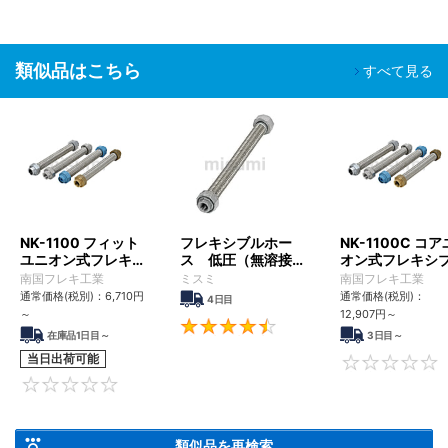
標準。
【用途】
・配管誤差調整や変位吸収等、一般的な配管全般に使える。
類似品はこちら
すべて見る
・機器から発生する振動を吸収し、配管の破損を防ぐ。
NK-1100 フィット
フレキシブルホー
NK-1100C コ
ユニオン式フレキシ
ス 低圧（無溶接）
オン式フレキシ
ブルホース
タイプ ＰＴメス・
ホース
南国フレキ工業
ミスミ
南国フレキ工業
ＰＴメス
通常価格(税別)：
6,710
円
通常価格(税別)：
4日目
～
12,907
円
～
4.6
在庫品1日目～
3日目～
当日出荷可能
0
類似品を再検索