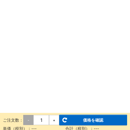
ご注文数：
価格を確認
-
+
単価（税別）：
---
合計（税別）：
---