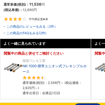
11,536
通常単価(税別)：
円
(税込単価)：
12,690
円
平均満足度
4.0
4
この商品のレビューをみる（2件）
この商品のFAQをみる(2件)
よく一緒に見られています
よく一
閲覧中の商品と併せてご検討ください
閲覧
南国フレキ工業
NK-1000 標準ユニオン式フレキシブルホ
ース
4.5
通常価格(税別)：
2,568
円
～
(税込価格：
2,825
円
～)
通常出荷日：在庫品1日目