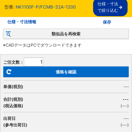
仕様・寸法

型番:
NK1100F-P/FCMB-32A-1200
で絞り込む
仕様・寸法情報
保存
類似品を再検索
※CADデータはPCでダウンロードできます
ご注文数：
価格を確認
単価(税別)
---
合計(税別)
---
(税込価格)
(
---
)
出荷日
---
(参考出荷日)
(---)