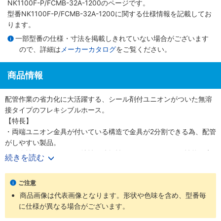
NK1100F-P/FCMB-32A-1200のページです。
型番NK1100F-P/FCMB-32A-1200に関する仕様情報を記載してお
ります。
一部型番の仕様・寸法を掲載しきれていない場合がございます
ので、詳細は
メーカーカタログ
をご覧ください。
商品情報
配管作業の省力化に大活躍する、シール剤付ユニオンがついた無溶
接タイプのフレキシブルホース。
【特長】
・両端ユニオン金具が付いている構造で金具が2分割できる為、配管
がしやすい製品。
・耐食性に優れる。・可撓性・防振性に優れる。・シール性能も安
続きを読む
定し、高品質を維持できる。
・チューブ内径が大きいため、圧力損失が少なく、流量が確保しや
ご注意
すい構造。
商品画像は代表画像となります。形状や色味を含め、型番毎
・あらかじめユニオンにシール剤が塗布されているため、配管時に
に仕様が異なる場合がございます。
シール剤を塗る手間が省ける。
・ガスケットはFCMB金具=ノンアスベスト、SUS304金具=PTFEが