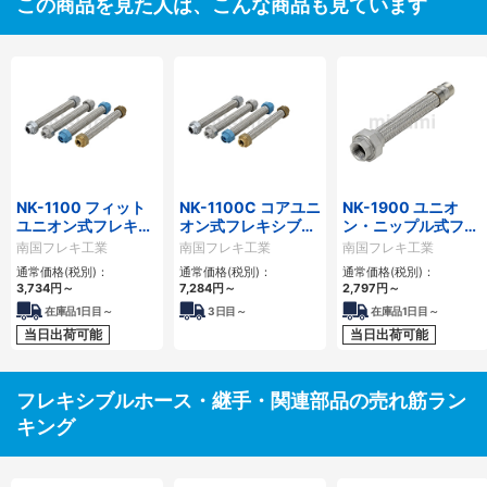
この商品を見た人は、こんな商品も見ています
NK-1100 フィット
NK-1100C コアユニ
NK-1900 ユニオ
ユニオン式フレキシ
オン式フレキシブル
ン・ニップル式フレ
ブルホース
ホース
キシブルホース
南国フレキ工業
南国フレキ工業
南国フレキ工業
通常価格(税別)：
通常価格(税別)：
通常価格(税別)：
3,734
円
～
7,284
円
～
2,797
円
～
在庫品1日目～
3
日目～
在庫品1日目～
当日出荷可能
当日出荷可能
フレキシブルホース・継手・関連部品の売れ筋ラン
キング