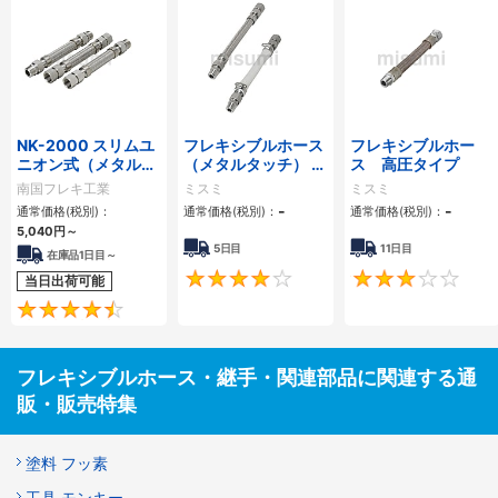
NK-2000 スリムユ
フレキシブルホース
フレキシブルホー
ニオン式（メタルタ
（メタルタッチ） ー
ス 高圧タイプ
ッチ）フレキシブル
中圧タイプー
南国フレキ工業
ミスミ
ミスミ
ホース
-
-
通常価格(税別)：
通常価格(税別)：
通常価格(税別)：
5,040
円
～
5日目
11日目
在庫品1日目～
4.2
当日出荷可能
4.4
フレキシブルホース・継手・関連部品に関連する通
販・販売特集
塗料 フッ素
工具 モンキー