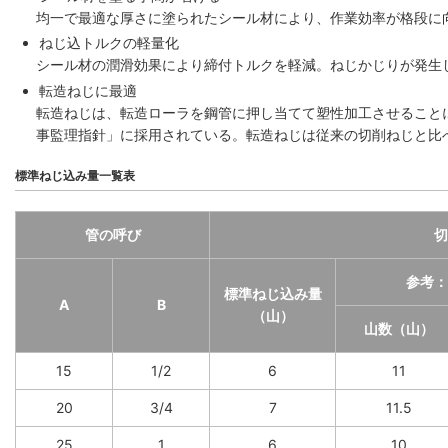
均一で最適な厚さに塗られたシール材により、作業効率が格段に
ねじ込トルクの軽量化
シール材の潤滑効果により締付トルクを軽減。ねじかじりが発生
転造ねじに最適
転造ねじは、転造ローラを鋼管に押し当てて塑性加工させること
事監理指針」に採用されている。転造ねじは従来の切削ねじと比
標準ねじ込み量一覧表
管の呼び
切
参考：
標準ねじ込み量
A
B
（山）
山数（山）
15
1/2
6
11
20
3/4
7
11.5
25
1
6
10