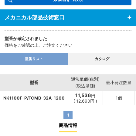
メカニカル部品技術窓口
型番が確定されました
価格をご確認の上、ご注文ください
型番リスト
カタログ
通常単価(税別)
型番
最小発注数量
(税込単価)
11,536
円
NK1100F-P/FCMB-32A-1200
1個
(
12,690
円
)
1
商品情報