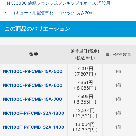
NK3300C 絶縁フランジ式フレキシブルホース 埋設用
エコキュート用配管部材エコパック 長さ20m
この商品のバリエーション
通常単価(税別)
型番
最小発注数量
(税込単価)
7,097
円
NK1100C-P/FCMB-15A-500
1個
(
7,807
円
)
7,351
円
NK1100C-P/FCMB-15A-600
1個
(
8,086
円
)
7,595
円
NK1100C-P/FCMB-15A-700
1個
(
8,355
円
)
12,301
円
NK1100F-P/FCMB-32A-1300
1個
(
13,531
円
)
13,064
円
NK1100F-P/FCMB-32A-1400
1個
(
14,370
円
)