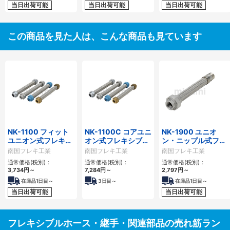
当日出荷可能
当日出荷可能
当日出荷可能
この商品を見た人は、こんな商品も見ています
NK-1100 フィット
NK-1100C コアユニ
NK-1900 ユニオ
ユニオン式フレキシ
オン式フレキシブル
ン・ニップル式フレ
ブルホース
ホース
キシブルホース
南国フレキ工業
南国フレキ工業
南国フレキ工業
通常価格(税別)：
通常価格(税別)：
通常価格(税別)：
3,734
円
～
7,284
円
～
2,797
円
～
在庫品1日目～
3
日目～
在庫品1日目～
当日出荷可能
当日出荷可能
フレキシブルホース・継手・関連部品の売れ筋ラン