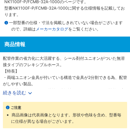
NK1100F-P/FCMB-32A-1000のページです。
型番NK1100F-P/FCMB-32A-1000に関する仕様情報を記載してお
ります。
一部型番の仕様・寸法を掲載しきれていない場合がございます
ので、詳細は
メーカーカタログ
をご覧ください。
商品情報
配管作業の省力化に大活躍する、シール剤付ユニオンがついた無溶
接タイプのフレキシブルホース。
【特長】
・両端ユニオン金具が付いている構造で金具が2分割できる為、配管
がしやすい製品。
・耐食性に優れる。・可撓性・防振性に優れる。・シール性能も安
続きを読む
定し、高品質を維持できる。
・チューブ内径が大きいため、圧力損失が少なく、流量が確保しや
ご注意
すい構造。
商品画像は代表画像となります。形状や色味を含め、型番毎
・あらかじめユニオンにシール剤が塗布されているため、配管時に
に仕様が異なる場合がございます。
シール剤を塗る手間が省ける。
・ガスケットはFCMB金具=ノンアスベスト、SUS304金具=PTFEが