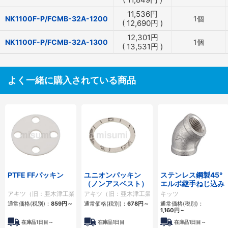
11,536
円
NK1100F-P/FCMB-32A-1200
1個
(
12,690
円
)
12,301
円
NK1100F-P/FCMB-32A-1300
1個
(
13,531
円
)
よく一緒に購入されている商品
PTFE FFパッキン
ユニオンパッキン
ステンレス鋼製45°
（ノンアスベスト）
エルボ継手ねじ込み
アキツ（旧：亜木津工業）
アキツ（旧：亜木津工業）
キッツ
通常価格(税別)：
859
円
～
通常価格(税別)：
678
円
～
通常価格(税別)：
1,160
円
～
在庫品1日目～
在庫品1日目
在庫品1日目～