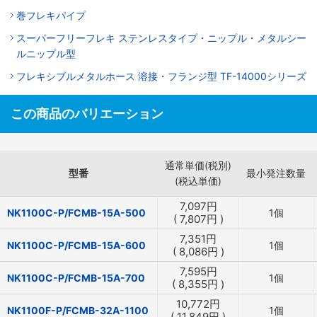
巻フレキパイプ
スーパーフリーフレキ ステンレスタイプ・ニップル・メタルシー
ルニップル型
フレキシブルメタルホース 溶接・フランジ型 TF-14000シリーズ
この商品のバリエーション
通常単価(税別)
型番
最小発注数量
(税込単価)
7,097
円
NK1100C-P/FCMB-15A-500
1個
(
7,807
円
)
7,351
円
NK1100C-P/FCMB-15A-600
1個
(
8,086
円
)
7,595
円
NK1100C-P/FCMB-15A-700
1個
(
8,355
円
)
10,772
円
NK1100F-P/FCMB-32A-1100
1個
(
11,849
円
)