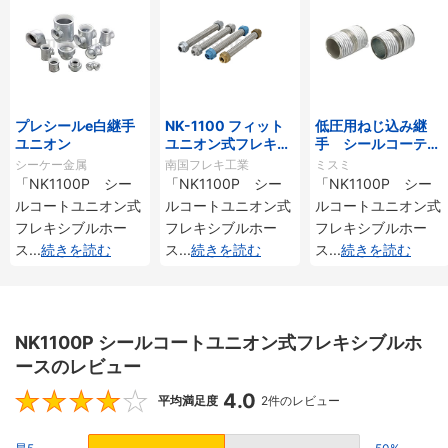
プレシールe白継手
NK-1100 フィット
低圧用ねじ込み継
ユニオン
ユニオン式フレキシ
手 シールコーティ
ブルホース
ング付 丸ニップル
シーケー金属
南国フレキ工業
ミスミ
「NK1100P シー
「NK1100P シー
「NK1100P シー
ルコートユニオン式
ルコートユニオン式
ルコートユニオン式
フレキシブルホー
フレキシブルホー
フレキシブルホー
ス
...
続きを読む
ス
...
続きを読む
ス
...
続きを読む
NK1100P シールコートユニオン式フレキシブルホ
ースのレビュー
4.0
4
平均満足度
2件のレビュー