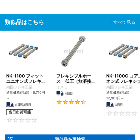
標準。
【用途】
・配管誤差調整や変位吸収等、一般的な配管全般に使える。
類似品はこちら
すべて見る
・機器から発生する振動を吸収し、配管の破損を防ぐ。
NK-1100 フィット
フレキシブルホー
NK-1100C コ
ユニオン式フレキシ
ス 低圧（無溶接）
オン式フレキシ
ブルホース
タイプ ＰＴメス・
ホース
南国フレキ工業
ミスミ
南国フレキ工業
ＰＴメス
通常価格(税別)：
6,710
円
通常価格(税別)：
4日目
～
12,907
円
～
4.6
在庫品1日目～
3日目～
当日出荷可能
0
類似品を再検索