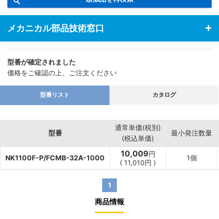
メカニカル部品技術窓口
型番が確定されました
価格をご確認の上、ご注文ください
型番リスト
カタログ
通常単価(税別)
型番
最小発注数量
(税込単価)
10,009
円
NK1100F-P/FCMB-32A-1000
1個
(
11,010
円
)
1
商品情報