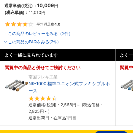
10,009
通常単価(税別)：
円
(税込単価)：
11,010
円
平均満足度
4.0
4
この商品のレビューをみる（2件）
この商品のFAQをみる(2件)
よく一緒に見られています
よく一
閲覧中の商品と併せてご検討ください
閲覧
南国フレキ工業
NK-1000 標準ユニオン式フレキシブルホ
ース
4.5
通常価格(税別)：
2,568
円
～
(税込価格：
2,825
円
～)
通常出荷日：在庫品1日目