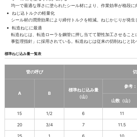
均一で最適な厚さに塗られたシール材により、作業効率が格段に
ねじ込トルクの軽量化
シール材の潤滑効果により締付トルクを軽減。ねじかじりが発生
転造ねじに最適
転造ねじは、転造ローラを鋼管に押し当てて塑性加工させること
事監理指針」に採用されている。転造ねじは従来の切削ねじと比
標準ねじ込み量一覧表
管の呼び
切
参考：
標準ねじ込み量
A
B
（山）
山数（山）
15
1/2
6
11
20
3/4
7
11.5
25
1
6
10