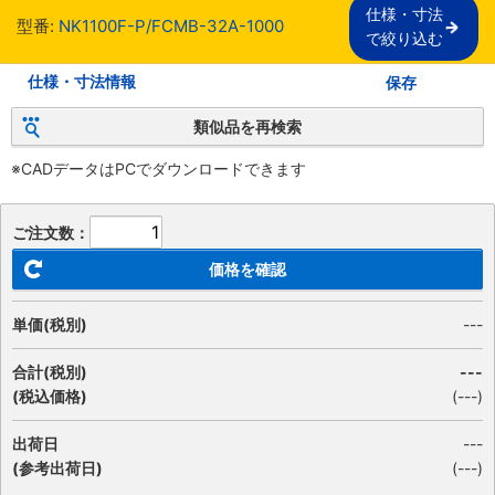
仕様・寸法

型番:
NK1100F-P/FCMB-32A-1000
で絞り込む
仕様・寸法情報
保存
類似品を再検索
※CADデータはPCでダウンロードできます
ご注文数：
価格を確認
単価(税別)
---
合計(税別)
---
(税込価格)
(
---
)
出荷日
---
(参考出荷日)
(---)