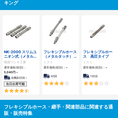
キング
NK-2000 スリムユ
フレキシブルホース
フレキシブルホー
ニオン式（メタルタ
（メタルタッチ） ー
ス 高圧タイプ
ッチ）フレキシブル
中圧タイプー
南国フレキ工業
ミスミ
ミスミ
ホース
-
-
通常価格(税別)：
通常価格(税別)：
通常価格(税別)：
5,040
円
～
5日目
11日目
在庫品1日目～
4.2
当日出荷可能
4.4
フレキシブルホース・継手・関連部品に関連する通
販・販売特集