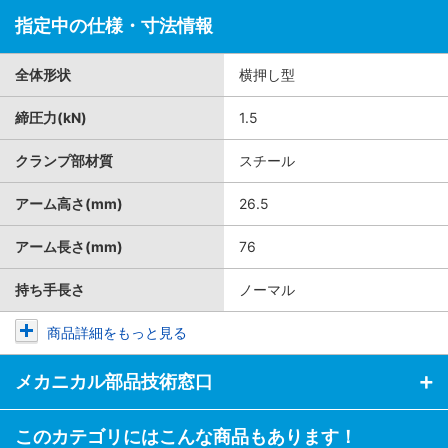
・機械内や大きなワークの加工など。
指定中の仕様・寸法情報
【使用上ご注意点】
※継手の向きを変える場合について標準装着されてる継手の向きを
変える場合、一度継手を取り外して残っているシールテープを除去
全体形状
横押し型
して頂き、新たにシールテープを巻いた上でねじ込み時にを向き調
整してください。
締圧力(kN)
1.5
装着されてる状態にて向きを変えた場合、エアー漏れの原因となり
クランプ部材質
スチール
ます。
※高温になる場所での使用についてエアーシリンダーに遮熱対策を
アーム高さ(mm)
26.5
施すなど対策をしてください。
遮熱対策が不十分ですと、エアーシリンダー内部のパッキンが溶け
アーム長さ(mm)
76
エアー漏れの原因となります。
※ご使用条件（周囲温度40°C以上、加圧保持、低頻度作動など）に
持ち手長さ
ノーマル
より、内部の潤滑油およびグリースの基油がシリンダ外部に滲み出
す場合があります。清浄環境を要する場合はご注意ください。
商品詳細をもっと見る
メカニカル部品技術窓口
このカテゴリにはこんな商品もあります！