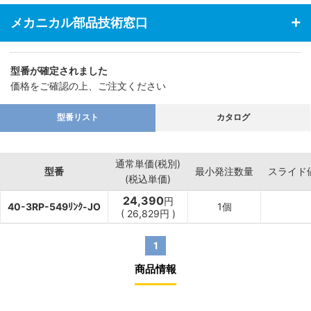
メカニカル部品技術窓口
型番が確定されました
価格をご確認の上、ご注文ください
型番リスト
カタログ
通常単価(税別)
型番
最小発注数量
スライド
(税込単価)
24,390
円
40-3RP-549ﾘﾝｸ-JO
1個
(
26,829
円
)
1
商品情報