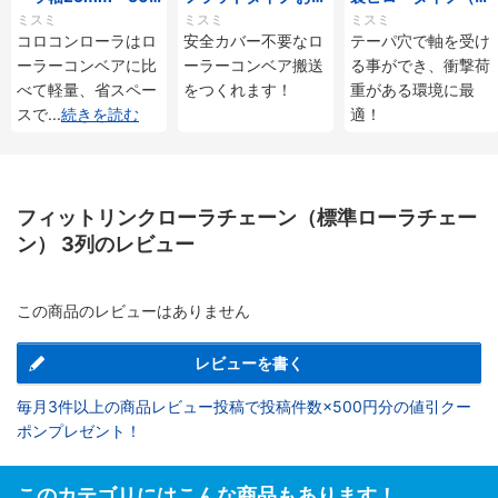
mmタイプ
じ付
ーパ穴タイプ）
ミスミ
ミスミ
ミスミ
コロコンローラはロ
安全カバー不要なロ
テーパ穴で軸を受け
ーラーコンベアに比
ーラーコンベア搬送
る事ができ、衝撃荷
べて軽量、省スペー
をつくれます！
重がある環境に最
スで
...
続きを読む
適！
フィットリンクローラチェーン（標準ローラチェー
ン） 3列のレビュー
この商品のレビューはありません
レビューを書く
毎月3件以上の商品レビュー投稿で投稿件数×500円分の値引クー
ポンプレゼント！
このカテゴリにはこんな商品もあります！