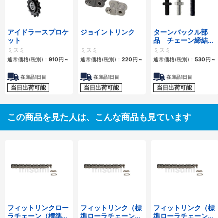
アイドラースプロケ
ジョイントリンク
ターンバックル部
ット
品 チェーン締結
用 スタンダードタ
ミスミ
ミスミ
ミスミ
イプ・ロングタイプ
通常価格(税別)：
910
円
～
通常価格(税別)：
220
円
～
通常価格(税別)：
530
円
～
在庫品1日目
在庫品1日目
在庫品1日目
当日出荷可能
当日出荷可能
当日出荷可能
この商品を見た人は、こんな商品も見ています
フィットリンクロー
フィットリンク（標
フィットリンク（標
ラチェーン（標準ロ
準ローラチェーン）
準ローラチェーン）