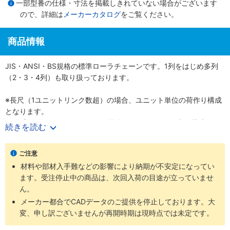
一部型番の仕様・寸法を掲載しきれていない場合がございます
ので、詳細は
メーカーカタログ
をご覧ください。
商品情報
JIS・ANSI・BS規格の標準ローラチェーンです。1列をはじめ多列
（2・3・4列）も取り扱っております。
※長尺（1ユニットリンク数超）の場合、ユニット単位の荷作り構成
となります。
例）『60-1RP-1600リンク』の場合、160リンク×10本の構成とな
続きを読む
ります。
ご注意
材料や部材入手難などの影響により納期が不安定になってい
ます。受注停止中の商品は、次回入荷の目途が立っていませ
ん。
メーカー都合でCADデータのご提供を停止しております。大
変、申し訳ございませんが再開時期は現時点では未定です。