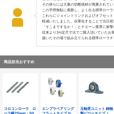
その傍らには大量の切断残材が廃棄されてい
この手間無駄に着眼し、よく出る標準ローラチ
これらにジョイントリンクおよびオフセット
軽減いたしました。在庫化することで当日発
「そこまでするか！」とチエーン業界に衝撃
従来より3m定尺寸法でご購入頂いていたお
届いたその場で組み立てられる標準ローラチ
商品担当おすすめ
コロコンローラ ロ
エンプラベアリング
玉軸受ユニット 鋳物
ーラ幅25mm・50
フラットタイプ おね
製ピロータイプ（テ