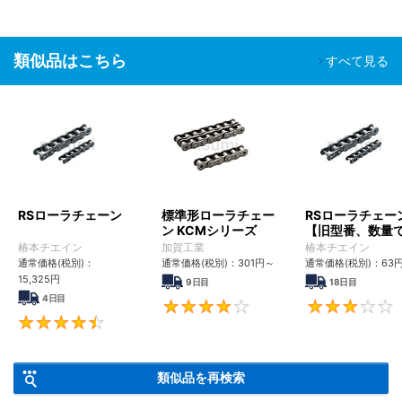
類似品はこちら
すべて見る
RSローラチェーン
標準形ローラチェー
RSローラチェー
ン KCMシリーズ
【旧型番、数量
ンク数指定】
椿本チエイン
加賀工業
椿本チエイン
通常価格(税別)：
通常価格(税別)：
301
円
～
通常価格(税別)：
63
15,325
円
9日目
18日目
4日目
4
4.6
類似品を再検索