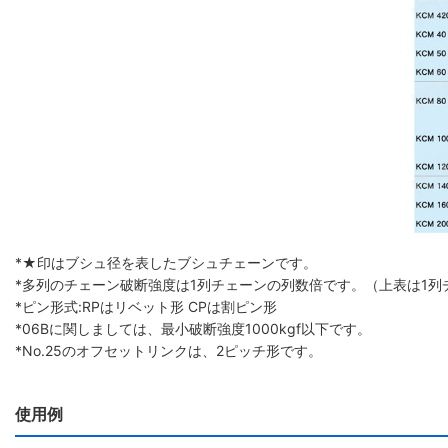
*★印はブシュ径を表したブシュチェーンです。
*多列のチェーン破断強度は1列チェーンの列数倍です。（上表は1列
*ピン形式:RPはリベット形 CPは割ピン形
*06Bに関しましては、最小破断強度1000kgf以下です。
*No.25のオフセットリンクは、2ピッチ形です。
使用例