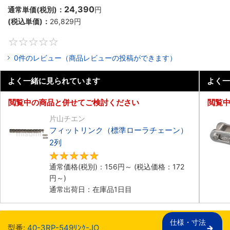
24,390
通常単価(税別)：
円
(税込単価)：
26,829
円
0
0件のレビュー（商品レビューの投稿ができます）
よく一緒に見られています
よく一
閲覧中の商品と併せてご検討ください
閲覧
片山チエン
フィットリンク（標準ローラチェーン）
2列
5
通常価格(税別)：
156
円
～
(税込価格：
172
円
～)
通常出荷日：在庫品1日目
仕様・寸法

型番:
40-3RP-549ﾘﾝｸ-JO