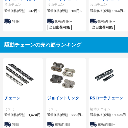
ーラチェーン） 4列
1列
2列
片山チエン
片山チエン
片山チエン
通常価格(税別)：
317
円
～
通常価格(税別)：
116
円
～
通常価格(税別)：
156
円
～
6
日目
在庫品1日目～
在庫品1日目～
当日出荷可能
当日出荷可能
駆動チェーンの売れ筋ランキング
チェーン
ジョイントリンク
RSローラチェーン
ミスミ
ミスミ
椿本チエイン
通常価格(税別)：
1,670
円
通常価格(税別)：
220
円
～
通常価格(税別)：
1,598
円
3日目
在庫品1日目
在庫品1日目～