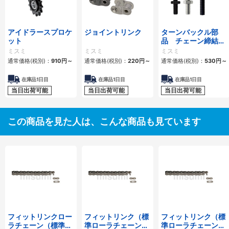
アイドラースプロケ
ジョイントリンク
ターンバックル部
ット
品 チェーン締結
用 スタンダードタ
ミスミ
ミスミ
ミスミ
イプ・ロングタイプ
通常価格(税別)：
910
円
～
通常価格(税別)：
220
円
～
通常価格(税別)：
530
円
～
在庫品1日目
在庫品1日目
在庫品1日目
当日出荷可能
当日出荷可能
当日出荷可能
この商品を見た人は、こんな商品も見ています
フィットリンクロー
フィットリンク（標
フィットリンク（標
ラチェーン（標準ロ
準ローラチェーン）
準ローラチェーン）