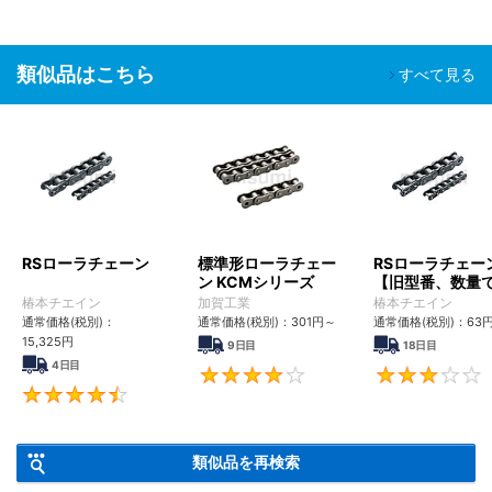
類似品はこちら
すべて見る
RSローラチェーン
標準形ローラチェー
RSローラチェー
ン KCMシリーズ
【旧型番、数量
ンク数指定】
椿本チエイン
加賀工業
椿本チエイン
通常価格(税別)：
通常価格(税別)：
301
円
～
通常価格(税別)：
63
15,325
円
9日目
18日目
4日目
4
4.6
類似品を再検索