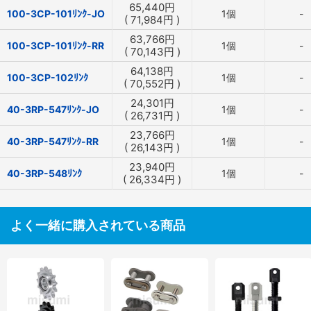
65,440
円
100-3CP-101ﾘﾝｸ-JO
1個
-
(
71,984
円
)
63,766
円
100-3CP-101ﾘﾝｸ-RR
1個
-
(
70,143
円
)
64,138
円
100-3CP-102ﾘﾝｸ
1個
-
(
70,552
円
)
24,301
円
40-3RP-547ﾘﾝｸ-JO
1個
-
(
26,731
円
)
23,766
円
40-3RP-547ﾘﾝｸ-RR
1個
-
(
26,143
円
)
23,940
円
40-3RP-548ﾘﾝｸ
1個
-
(
26,334
円
)
よく一緒に購入されている商品