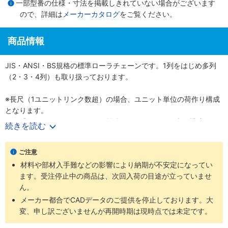
一部型番の仕様・寸法を掲載しきれていない場合がございます
ので、詳細は
メーカーカタログ
をご覧ください。
商品情報
JIS・ANSI・BS規格の標準ローラチェーンです。1列をはじめ多列
（2・3・4列）も取り扱っております。
※長尺（1ユニットリンク数超）の場合、ユニット単位の荷作り構成
となります。
例）『60-1RP-1600リンク』の場合、160リンク×10本の構成とな
続きを読む
ります。
ご注意
材料や部材入手難などの影響により納期が不安定になってい
ます。受注停止中の商品は、次回入荷の目途が立っていませ
ん。
メーカー都合でCADデータのご提供を停止しております。大
変、申し訳ございませんが再開時期は現時点では未定です。