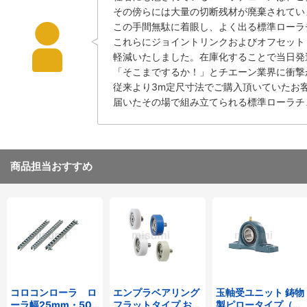
その傍らには大量の切断残材が廃棄されてい
この手間無駄に着眼し、よく出る標準ローラチ
これらにジョイントリンクおよびオフセット
軽減いたしました。在庫化することで当日発
「そこまでするか！」とチエーン業界に衝撃
従来より3m定尺寸法でご購入頂いていたお
届いたその場で組み立てられる標準ローラチ
商品担当おすすめ
コロコンローラ ロ
エンプラベアリング
玉軸受ユニット 鋳物
ーラ幅25mm・50
フラットタイプ おね
製ピロータイプ（テ