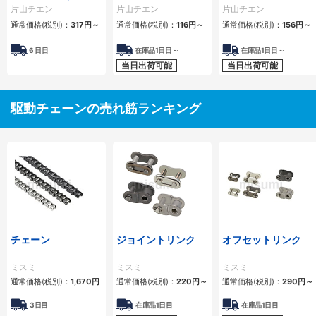
ーラチェーン） 4列
1列
2列
片山チエン
片山チエン
片山チエン
通常価格(税別)：
317
円
～
通常価格(税別)：
116
円
～
通常価格(税別)：
156
円
～
6
日目
在庫品1日目～
在庫品1日目～
当日出荷可能
当日出荷可能
駆動チェーンの売れ筋ランキング
チェーン
ジョイントリンク
オフセットリンク
ミスミ
ミスミ
ミスミ
通常価格(税別)：
1,670
円
通常価格(税別)：
220
円
～
通常価格(税別)：
290
円
～
3日目
在庫品1日目
在庫品1日目