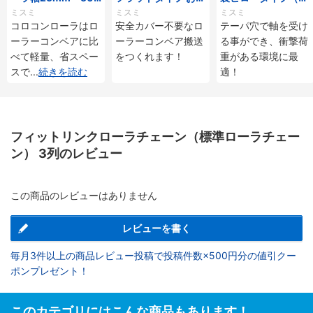
mmタイプ
じ付
ーパ穴タイプ）
ミスミ
ミスミ
ミスミ
コロコンローラはロ
安全カバー不要なロ
テーパ穴で軸を受け
ーラーコンベアに比
ーラーコンベア搬送
る事ができ、衝撃荷
べて軽量、省スペー
をつくれます！
重がある環境に最
スで
...
続きを読む
適！
フィットリンクローラチェーン（標準ローラチェー
ン） 3列のレビュー
この商品のレビューはありません
レビューを書く
毎月3件以上の商品レビュー投稿で投稿件数×500円分の値引クー
ポンプレゼント！
このカテゴリにはこんな商品もあります！