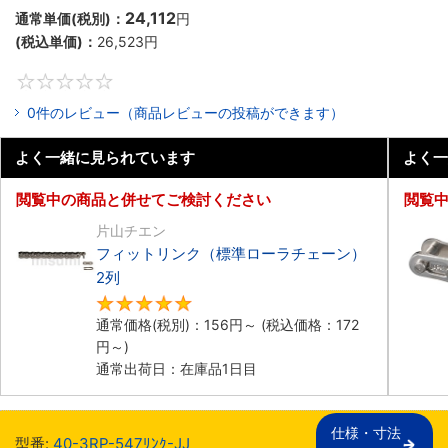
24,112
通常単価(税別)：
円
(税込単価)：
26,523
円
0
0件のレビュー（商品レビューの投稿ができます）
よく一緒に見られています
よく一
閲覧中の商品と併せてご検討ください
閲覧
片山チエン
フィットリンク（標準ローラチェーン）
2列
5
通常価格(税別)：
156
円
～
(税込価格：
172
円
～)
通常出荷日：在庫品1日目
仕様・寸法

型番:
40-3RP-547ﾘﾝｸ-JJ