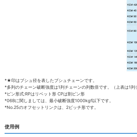
*★印はブシュ径を表したブシュチェーンです。
*多列のチェーン破断強度は1列チェーンの列数倍です。（上表は1列
*ピン形式:RPはリベット形 CPは割ピン形
*06Bに関しましては、最小破断強度1000kgf以下です。
*No.25のオフセットリンクは、2ピッチ形です。
使用例