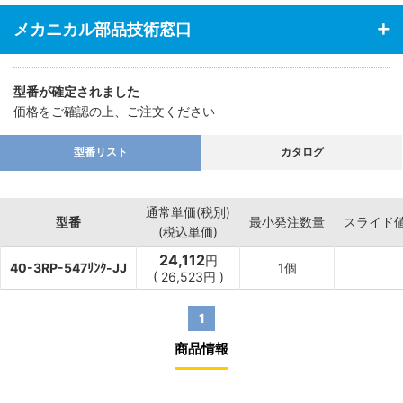
メカニカル部品技術窓口
型番が確定されました
価格をご確認の上、ご注文ください
型番リスト
カタログ
通常単価(税別)
型番
最小発注数量
スライド
(税込単価)
24,112
円
40-3RP-547ﾘﾝｸ-JJ
1個
(
26,523
円
)
1
商品情報