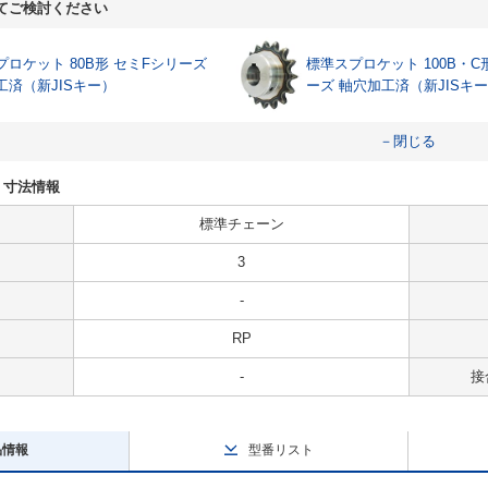
てご検討ください
プロケット 80B形 セミFシリーズ
標準スプロケット 100B・C
工済（新JISキー）
ーズ 軸穴加工済（新JISキ
－閉じる
様・寸法情報
標準チェーン
3
-
RP
-
接
品情報
型番リスト