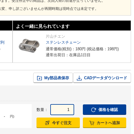
います。受注停止中の商品は、次回入荷の目途が立っていません。
大変、申し訳ございませんが再開時期は現時点では未定です。
よく一緒に見られています
片山チエン
2列
ステンレスチェーン
)
通常価格(税別)：
180
円
(税込価格：
198
円
)
通常出荷日：在庫品1日目
My部品表保存
CADデータダウンロード
数量：
価格を確認
-
円
)
今すぐ注文
カートへ追加