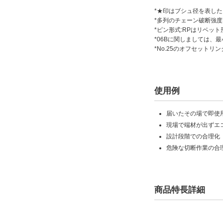
*★印はブシュ径を表し
*多列のチェーン破断強
*ピン形式:RPはリベット
*06Bに関しましては、最
*No.25のオフセットリ
使用例
届いたその場で即使
現場で端材が出ずエ
設計段階での合理化
危険な切断作業の合
商品特長詳細