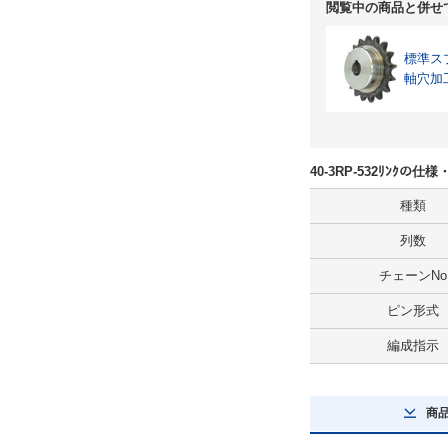
閲覧中の商品と併せ
標準ス
軸穴加
40-3RP-532ﾘﾝｸの仕
種類
列数
チェーンNo
ピン形式
編成指示
商