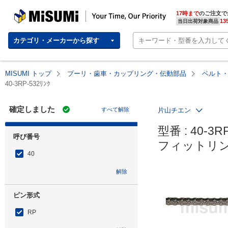
MISUMI | Your Time, Our Priority
17時まで
のご注文で
13
当日出荷対象商品
カテゴリ・メーカーから探す
MISUMI トップ
プーリ・歯車・カップリング・伝動部品
ベルト
40-3RP-532ﾘﾝｸ
確定しました
すべて解除
片山チエン
型番 : 40-3RP
呼び番号
フィットリン
40
解除
ピン形式
RP