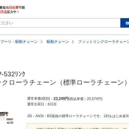
最短
当日出荷
5万点
拡大中！
・プーリ・駆動チェーン
駆動チェーン
フィットリンクローラチェーン
-532ﾘﾝｸ

クローラチェーン（標準ローラチェーン）
通常単価(税別)
23,249
円
税込単価
25,574
円
通常出荷日：
6日目
JIS・ANSI・BS規格の標準ローラチェーンです。1列をはじめ多列