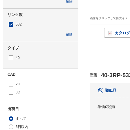
解除
リンク数
画像をクリックして拡大イメ
532
カタログ
解除
タイプ
40
40-3RP-53
CAD
型番
:
2D
類似品
3D
単価(税別)
出荷日
すべて
6日以内