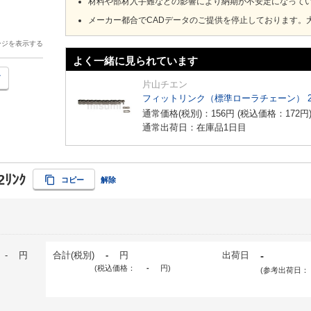
材料や部材入手難などの影響により納期が不安定になって
メーカー都合でCADデータのご提供を停止しております。
ージを表示する
よく一緒に見られています
片山チエン
フィットリンク（標準ローラチェーン） 
通常価格(税別)：
156
円
(税込価格：
172
円
通常出荷日：在庫品1日目
2ﾘﾝｸ
コピー
解除
-
円
合計(税別)
-
円
出荷日
-
(税込価格：
-
円
)
(参考出荷日：