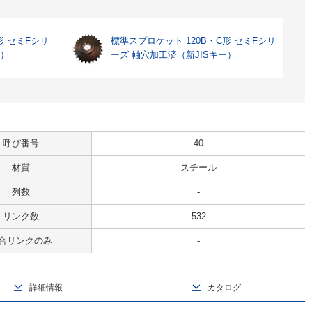
形 セミFシリ
標準スプロケット 120B・C形 セミFシリ
ー）
ーズ 軸穴加工済（新JISキー）
呼び番号
40
材質
スチール
列数
-
リンク数
532
合リンクのみ
-
詳細情報
カタログ