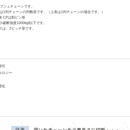
たブシュチェーンです。
度は1列チェーンの列数倍です。（上表は1列チェーンの場合です。）
形 CPは割ピン形
小破断強度1000kgf以下です。
ンクは、2ピッチ形です。
用可
コロジー
理化