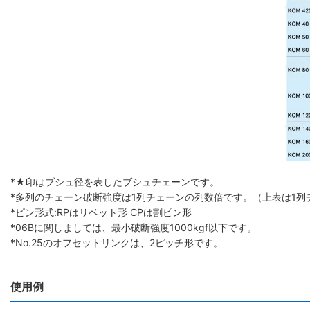
*★印はブシュ径を表したブシュチェーンです。
*多列のチェーン破断強度は1列チェーンの列数倍です。（上表は1列
*ピン形式:RPはリベット形 CPは割ピン形
*06Bに関しましては、最小破断強度1000kgf以下です。
*No.25のオフセットリンクは、2ピッチ形です。
使用例