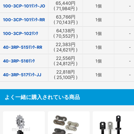
65,440
円
100-3CP-101ﾘﾝｸ-JO
1個
-
(
71,984
円
)
63,766
円
100-3CP-101ﾘﾝｸ-RR
1個
-
(
70,143
円
)
64,138
円
100-3CP-102ﾘﾝｸ
1個
-
(
70,552
円
)
22,383
円
40-3RP-515ﾘﾝｸ-RR
1個
-
(
24,621
円
)
22,556
円
40-3RP-516ﾘﾝｸ
1個
-
(
24,812
円
)
22,818
円
40-3RP-517ﾘﾝｸ-JJ
1個
-
(
25,100
円
)
よく一緒に購入されている商品