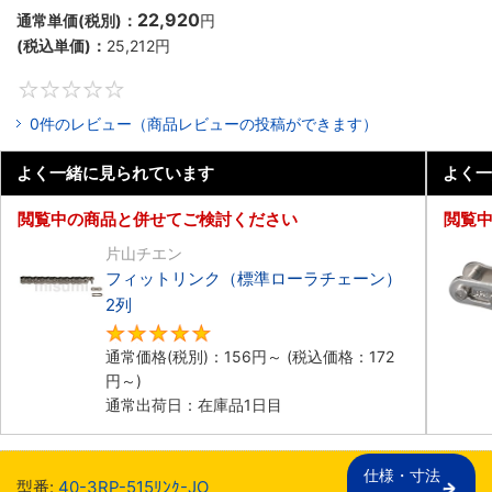
22,920
通常単価(税別)：
円
(税込単価)：
25,212
円
0
0件のレビュー（商品レビューの投稿ができます）
よく一緒に見られています
よく一
閲覧中の商品と併せてご検討ください
閲覧
片山チエン
フィットリンク（標準ローラチェーン）
2列
5
通常価格(税別)：
156
円
～
(税込価格：
172
円
～)
通常出荷日：在庫品1日目
仕様・寸法

型番:
40-3RP-515ﾘﾝｸ-JO