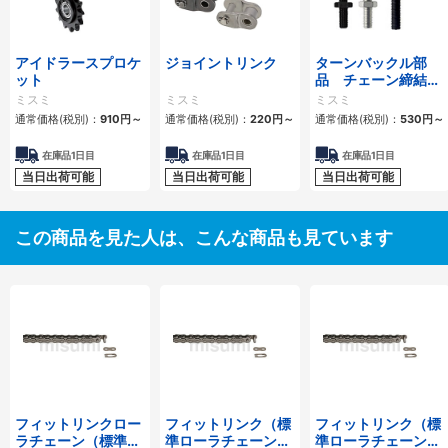
アイドラースプロケ
ジョイントリンク
ターンバックル部
ット
品 チェーン締結
用 スタンダードタ
ミスミ
ミスミ
ミスミ
イプ・ロングタイプ
通常価格(税別)：
910
円
～
通常価格(税別)：
220
円
～
通常価格(税別)：
530
円
～
在庫品1日目
在庫品1日目
在庫品1日目
当日出荷可能
当日出荷可能
当日出荷可能
この商品を見た人は、こんな商品も見ています
フィットリンクロー
フィットリンク（標
フィットリンク（標
ラチェーン（標準ロ
準ローラチェーン）
準ローラチェーン）