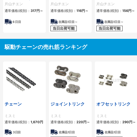
ーラチェーン） 4列
1列
2列
片山チエン
片山チエン
片山チエン
通常価格(税別)：
317
円
～
通常価格(税別)：
116
円
～
通常価格(税別)：
156
円
～
6
日目
在庫品1日目～
在庫品1日目～
当日出荷可能
当日出荷可能
駆動チェーンの売れ筋ランキング
チェーン
ジョイントリンク
オフセットリンク
ミスミ
ミスミ
ミスミ
通常価格(税別)：
1,670
円
通常価格(税別)：
220
円
～
通常価格(税別)：
290
円
～
3日目
在庫品1日目
在庫品1日目