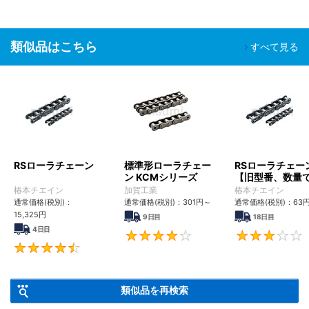
類似品はこちら
すべて見る
RSローラチェーン
標準形ローラチェー
RSローラチェー
ン KCMシリーズ
【旧型番、数量
ンク数指定】
椿本チエイン
加賀工業
椿本チエイン
通常価格(税別)：
通常価格(税別)：
301
円
～
通常価格(税別)：
63
15,325
円
9日目
18日目
4日目
4
4.6
類似品を再検索