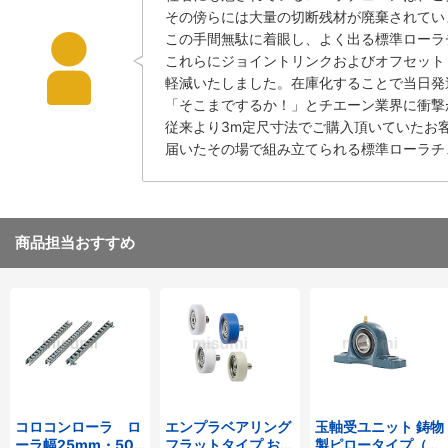
その傍らには大量の切断残材が廃棄されてい
この手間無駄に着眼し、よく出る標準ローラチ
これらにジョイントリンクおよびオフセット
軽減いたしました。在庫化することで当日発
「そこまでするか！」とチエーン業界に衝撃
従来より3m定尺寸法でご購入頂いていたお
届いたその場で組み立てられる標準ローラチ
商品担当おすすめ
コロコンローラ ロ
エンプラベアリング
玉軸受ユニット 鋳物
ーラ幅25mm・50
フラットタイプ おね
製ピロータイプ（テ