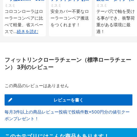
mmタイプ
じ付
ーパ穴タイプ）
ミスミ
ミスミ
ミスミ
コロコンローラはロ
安全カバー不要なロ
テーパ穴で軸を受け
ーラーコンベアに比
ーラーコンベア搬送
る事ができ、衝撃荷
べて軽量、省スペー
をつくれます！
重がある環境に最
スで
...
続きを読む
適！
フィットリンクローラチェーン（標準ローラチェー
ン） 3列のレビュー
この商品のレビューはありません
レビューを書く
毎月3件以上の商品レビュー投稿で投稿件数×500円分の値引クー
ポンプレゼント！
このカテゴリにはこんな商品もあります！