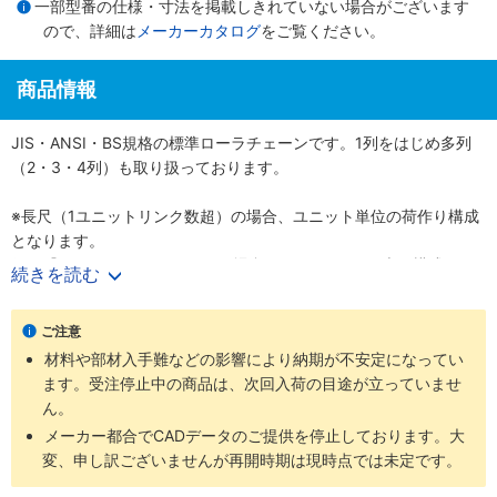
一部型番の仕様・寸法を掲載しきれていない場合がございます
ので、詳細は
メーカーカタログ
をご覧ください。
商品情報
JIS・ANSI・BS規格の標準ローラチェーンです。1列をはじめ多列
（2・3・4列）も取り扱っております。
※長尺（1ユニットリンク数超）の場合、ユニット単位の荷作り構成
となります。
例）『60-1RP-1600リンク』の場合、160リンク×10本の構成とな
続きを読む
ります。
ご注意
材料や部材入手難などの影響により納期が不安定になってい
ます。受注停止中の商品は、次回入荷の目途が立っていませ
ん。
メーカー都合でCADデータのご提供を停止しております。大
変、申し訳ございませんが再開時期は現時点では未定です。