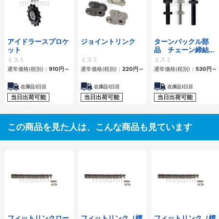
アイドラースプロケ
ジョイントリンク
ターンバックル部
ット
品 チェーン締結
用 スタンダードタ
ミスミ
ミスミ
ミスミ
イプ・ロングタイプ
通常価格(税別)：
910
円
～
通常価格(税別)：
220
円
～
通常価格(税別)：
530
円
～
在庫品1日目
在庫品1日目
在庫品1日目
当日出荷可能
当日出荷可能
当日出荷可能
この商品を見た人は、こんな商品も見ています
フィットリンクロー
フィットリンク（標
フィットリンク（標