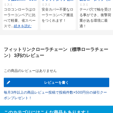
mmタイプ
じ付
ーパ穴タイプ）
ミスミ
ミスミ
ミスミ
コロコンローラはロ
安全カバー不要なロ
テーパ穴で軸を受け
ーラーコンベアに比
ーラーコンベア搬送
る事ができ、衝撃荷
べて軽量、省スペー
をつくれます！
重がある環境に最
スで
...
続きを読む
適！
フィットリンクローラチェーン（標準ローラチェー
ン） 3列のレビュー
この商品のレビューはありません
レビューを書く
毎月3件以上の商品レビュー投稿で投稿件数×500円分の値引クー
ポンプレゼント！
このカテゴリにはこんな商品もあります！