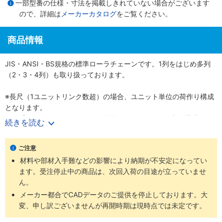
一部型番の仕様・寸法を掲載しきれていない場合がございます
ので、詳細は
メーカーカタログ
をご覧ください。
商品情報
JIS・ANSI・BS規格の標準ローラチェーンです。1列をはじめ多列
（2・3・4列）も取り扱っております。
※長尺（1ユニットリンク数超）の場合、ユニット単位の荷作り構成
となります。
例）『60-1RP-1600リンク』の場合、160リンク×10本の構成とな
続きを読む
ります。
ご注意
材料や部材入手難などの影響により納期が不安定になってい
ます。受注停止中の商品は、次回入荷の目途が立っていませ
ん。
メーカー都合でCADデータのご提供を停止しております。大
変、申し訳ございませんが再開時期は現時点では未定です。