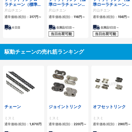
ラチェーン（標準ロ
準ローラチェーン）
準ローラチェーン）
ーラチェーン） 4列
1列
2列
片山チエン
片山チエン
片山チエン
通常価格(税別)：
317
円
～
通常価格(税別)：
116
円
～
通常価格(税別)：
156
円
～
6
日目
在庫品1日目～
在庫品1日目～
当日出荷可能
当日出荷可能
駆動チェーンの売れ筋ランキング
チェーン
ジョイントリンク
オフセットリンク
ミスミ
ミスミ
ミスミ
通常価格(税別)：
1,670
円
通常価格(税別)：
220
円
～
通常価格(税別)：
290
円
～