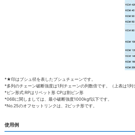
*★印はブシュ径を表したブシュチェーンです。
*多列のチェーン破断強度は1列チェーンの列数倍です。（上表は1列
*ピン形式:RPはリベット形 CPは割ピン形
*06Bに関しましては、最小破断強度1000kgf以下です。
*No.25のオフセットリンクは、2ピッチ形です。
使用例