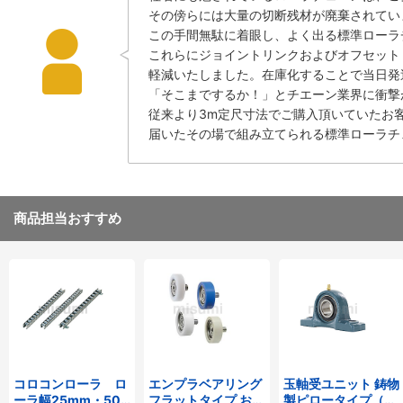
その傍らには大量の切断残材が廃棄されてい
この手間無駄に着眼し、よく出る標準ローラチ
これらにジョイントリンクおよびオフセット
軽減いたしました。在庫化することで当日発
「そこまでするか！」とチエーン業界に衝撃
従来より3m定尺寸法でご購入頂いていたお
届いたその場で組み立てられる標準ローラチ
商品担当おすすめ
コロコンローラ ロ
エンプラベアリング
玉軸受ユニット 鋳物
ーラ幅25mm・50
フラットタイプ おね
製ピロータイプ（テ