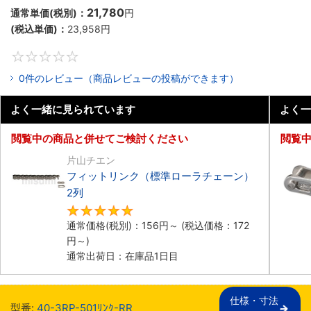
21,780
通常単価(税別)：
円
(税込単価)：
23,958
円
0
0件のレビュー（商品レビューの投稿ができます）
よく一緒に見られています
よく一
閲覧中の商品と併せてご検討ください
閲覧
片山チエン
フィットリンク（標準ローラチェーン）
2列
5
通常価格(税別)：
156
円
～
(税込価格：
172
円
～)
通常出荷日：在庫品1日目
仕様・寸法

型番:
40-3RP-501ﾘﾝｸ-RR