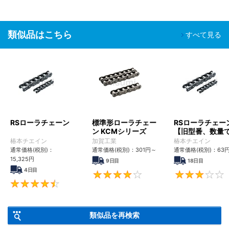
類似品はこちら
すべて見る
RSローラチェーン
標準形ローラチェー
RSローラチェー
ン KCMシリーズ
【旧型番、数量
ンク数指定】
椿本チエイン
加賀工業
椿本チエイン
通常価格(税別)：
通常価格(税別)：
301
円
～
通常価格(税別)：
63
15,325
円
9日目
18日目
4日目
4
4.6
類似品を再検索