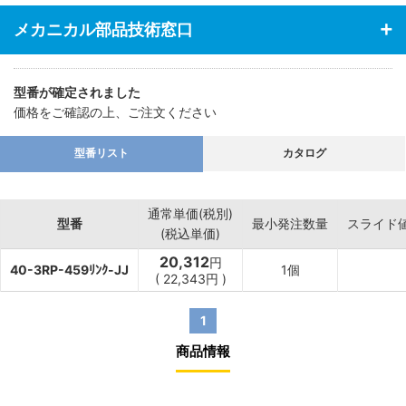
メカニカル部品技術窓口
型番が確定されました
価格をご確認の上、ご注文ください
型番リスト
カタログ
通常単価(税別)
型番
最小発注数量
スライド
(税込単価)
20,312
円
40-3RP-459ﾘﾝｸ-JJ
1個
(
22,343
円
)
1
商品情報