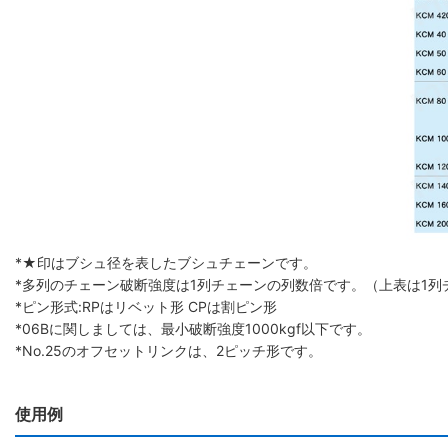
*★印はブシュ径を表したブシュチェーンです。
*多列のチェーン破断強度は1列チェーンの列数倍です。（上表は1列
*ピン形式:RPはリベット形 CPは割ピン形
*06Bに関しましては、最小破断強度1000kgf以下です。
*No.25のオフセットリンクは、2ピッチ形です。
使用例