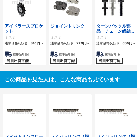
アイドラースプロケ
ジョイントリンク
ターンバックル部
ット
品 チェーン締結
用 スタンダードタ
ミスミ
ミスミ
ミスミ
イプ・ロングタイプ
通常価格(税別)：
910
円
～
通常価格(税別)：
220
円
～
通常価格(税別)：
530
円
～
在庫品1日目
在庫品1日目
在庫品1日目
当日出荷可能
当日出荷可能
当日出荷可能
この商品を見た人は、こんな商品も見ています
フィットリンクロー
フィットリンク（標
フィットリンク（標