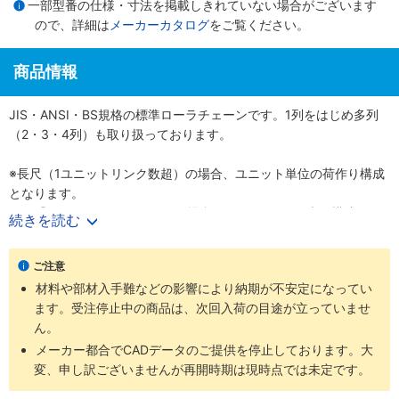
一部型番の仕様・寸法を掲載しきれていない場合がございます
ので、詳細は
メーカーカタログ
をご覧ください。
商品情報
JIS・ANSI・BS規格の標準ローラチェーンです。1列をはじめ多列
（2・3・4列）も取り扱っております。
※長尺（1ユニットリンク数超）の場合、ユニット単位の荷作り構成
となります。
例）『60-1RP-1600リンク』の場合、160リンク×10本の構成とな
続きを読む
ります。
ご注意
材料や部材入手難などの影響により納期が不安定になってい
ます。受注停止中の商品は、次回入荷の目途が立っていませ
ん。
メーカー都合でCADデータのご提供を停止しております。大
変、申し訳ございませんが再開時期は現時点では未定です。