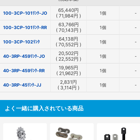
65,440
円
100-3CP-101ﾘﾝｸ-JO
1個
-
(
71,984
円
)
63,766
円
100-3CP-101ﾘﾝｸ-RR
1個
-
(
70,143
円
)
64,138
円
100-3CP-102ﾘﾝｸ
1個
-
(
70,552
円
)
20,502
円
40-3RP-459ﾘﾝｸ-JO
1個
-
(
22,552
円
)
19,965
円
40-3RP-459ﾘﾝｸ-RR
1個
-
(
21,962
円
)
2,831
円
40-3RP-45ﾘﾝｸ-JJ
1個
-
(
3,114
円
)
よく一緒に購入されている商品