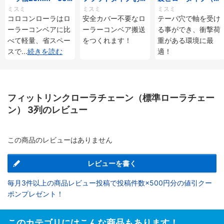
mmタイプ
じ付
ーパ穴タイプ）
ミスミ
ミスミ
ミスミ
コロコンローラはロ
安全カバー不要なロ
テーパ穴で軸を受け
ーラーコンベアに比
ーラーコンベア搬送
る事ができ、衝撃荷
べて軽量、省スペー
をつくれます！
重がある環境に最
スで
...
続きを読む
適！
フィットリンクローラチェーン（標準ローラチェー
ン） 3列のレビュー
この商品のレビューはありません
レビューを書く
毎月3件以上の商品レビュー投稿で投稿件数×500円分の値引クー
ポンプレゼント！
このカテゴリにはこんな商品もあります！