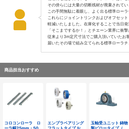
その傍らには大量の切断残材が廃棄されてい
この手間無駄に着眼し、よく出る標準ローラチ
これらにジョイントリンクおよびオフセット
軽減いたしました。在庫化することで当日発
「そこまでするか！」とチエーン業界に衝撃
従来より3m定尺寸法でご購入頂いていたお
届いたその場で組み立てられる標準ローラチ
商品担当おすすめ
コロコンローラ ロ
エンプラベアリング
玉軸受ユニット 鋳物
ーラ幅25mm・50
フラットタイプ おね
製ピロータイプ（テ