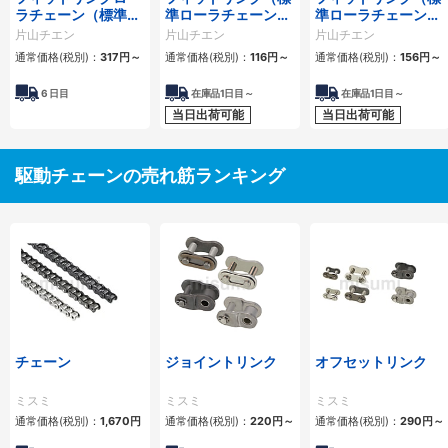
ラチェーン（標準ロ
準ローラチェーン）
準ローラチェーン）
ーラチェーン） 4列
1列
2列
片山チエン
片山チエン
片山チエン
通常価格(税別)：
317
円
～
通常価格(税別)：
116
円
～
通常価格(税別)：
156
円
～
6
日目
在庫品1日目～
在庫品1日目～
当日出荷可能
当日出荷可能
駆動チェーンの売れ筋ランキング
チェーン
ジョイントリンク
オフセットリンク
ミスミ
ミスミ
ミスミ
通常価格(税別)：
1,670
円
通常価格(税別)：
220
円
～
通常価格(税別)：
290
円
～