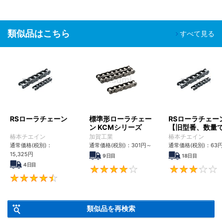
類似品はこちら
すべて見る
RSローラチェーン
標準形ローラチェー
RSローラチェー
ン KCMシリーズ
【旧型番、数量
ンク数指定】
椿本チエイン
加賀工業
椿本チエイン
通常価格(税別)：
通常価格(税別)：
301
円
～
通常価格(税別)：
63
15,325
円
9日目
18日目
4日目
4
4.6
類似品を再検索