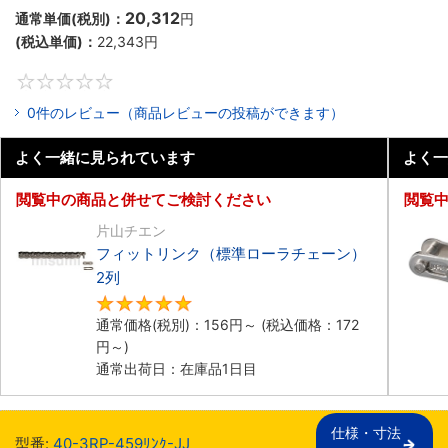
20,312
通常単価(税別)：
円
(税込単価)：
22,343
円
0
0件のレビュー（商品レビューの投稿ができます）
よく一緒に見られています
よく一
閲覧中の商品と併せてご検討ください
閲覧
片山チエン
フィットリンク（標準ローラチェーン）
2列
5
通常価格(税別)：
156
円
～
(税込価格：
172
円
～)
通常出荷日：在庫品1日目
仕様・寸法

型番:
40-3RP-459ﾘﾝｸ-JJ